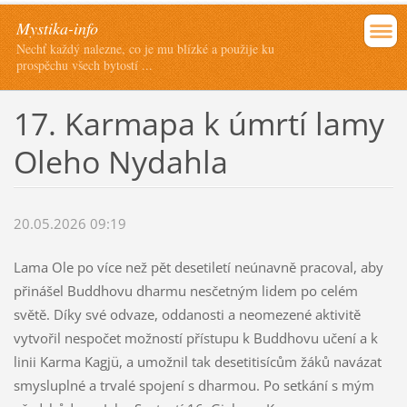
Mystika-info
Nechť každý nalezne, co je mu blízké a použije ku
prospěchu všech bytostí ...
17. Karmapa k úmrtí lamy
Oleho Nydahla
20.05.2026 09:19
Lama Ole po více než pět desetiletí neúnavně pracoval, aby
přinášel Buddhovu dharmu nesčetným lidem po celém
světě. Díky své odvaze, oddanosti a neomezené aktivitě
vytvořil nespočet možností přístupu k Buddhovu učení a k
linii Karma Kagjü, a umožnil tak desetitisícům žáků navázat
smysluplné a trvalé spojení s dharmou. Po setkání s mým