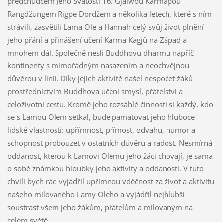
předchůdcem Jeho Svatostí 16. Gjalwou Karmapou
Rangdžungem Rigpe Dordžem a několika letech, které s ním
strávili, zasvětili Lama Ole a Hannah celý svůj život plnění
jeho přání a přinášení učení Karma Kagjü na Západ a
mnohem dál. Společně nesli Buddhovu dharmu napříč
kontinenty s mimořádným nasazením a neochvějnou
důvěrou v linii. Díky jejich aktivitě našel nespočet žáků
prostřednictvím Buddhova učení smysl, přátelství a
celoživotní cestu. Kromě jeho rozsáhlé činnosti si každý, kdo
se s Lamou Olem setkal, bude pamatovat jeho hluboce
lidské vlastnosti: upřímnost, přímost, odvahu, humor a
schopnost probouzet v ostatních důvěru a radost. Nesmírná
oddanost, kterou k Lamovi Olemu jeho žáci chovají, je sama
o sobě známkou hloubky jeho aktivity a oddanosti. V tuto
chvíli bych rád vyjádřil upřímnou vděčnost za život a aktivitu
našeho milovaného Lamy Oleho a vyjádřil nejhlubší
soustrast všem jeho žákům, přátelům a milovaným na
celém světě.