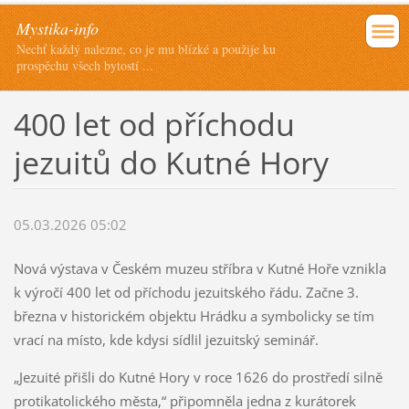
Mystika-info
Nechť každý nalezne, co je mu blízké a použije ku
prospěchu všech bytostí ...
400 let od příchodu
jezuitů do Kutné Hory
05.03.2026 05:02
Nová výstava v Českém muzeu stříbra v Kutné Hoře vznikla
k výročí 400 let od příchodu jezuitského řádu. Začne 3.
března v historickém objektu Hrádku a symbolicky se tím
vrací na místo, kde kdysi sídlil jezuitský seminář.
„Jezuité přišli do Kutné Hory v roce 1626 do prostředí silně
protikatolického města,“ připomněla jedna z kurátorek