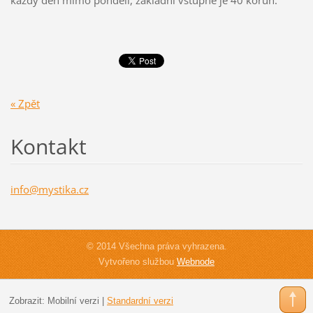
každý den mimo pondělí, základní vstupné je 40 korun.
« Zpět
Kontakt
info@mys
tika.cz
© 2014 Všechna práva vyhrazena.
Vytvořeno službou
Webnode
Zobrazit:
Mobilní verzi
|
Standardní verzi