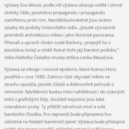
výstavy Eva Altová, podle níž výstava ukazuje světlé i stinné
stránky řádu, jezuitskou propagandu i propagandu
namířenou proti nim. Neoddiskutovatelné jsou ovšem
zásahy do podoby historického sídla. „Jezuité významně
proměnili architekturu města i jeho ikonické panorama.
Převzali a upravili chrám svaté Barbory, propojili ho s
jezuitskou kolejí a vtiskli Kutné Hoře její barokní podobu,“
řekla ředitelka Českého muzea stříbra Lenka Mazačová.
Výstava se věnuje i morové epidemii, která Kutnou Horu
postihla v roce 1680. Zatímco část obyvatel město ve
strachu opustila, jezuité zůstali a dobrovolně pečovali o
nemocné. Návštěvníci budou moci nahlédnout i do vzácných
tisků s grafickými listy. Součástí expozice jsou také
interaktivní prvky. Ty přiblíží náročnost misií a svět
barokního člověka. Pro nejmenší bude připravena hra
založená na hledání barokních perel. Výstava bude přístupná