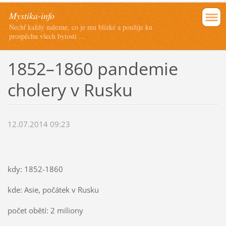
Mystika-info
Nechť každý nalezne, co je mu blízké a použije ku
prospěchu všech bytostí ...
1852–1860 pandemie
cholery v Rusku
12.07.2014 09:23
kdy: 1852-1860
kde: Asie, počátek v Rusku
počet obětí: 2 miliony