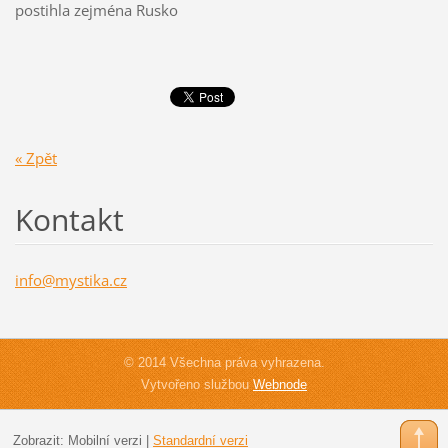
postihla zejména Rusko
« Zpět
Kontakt
info@mys
tika.cz
© 2014 Všechna práva vyhrazena.
Vytvořeno službou
Webnode
Zobrazit:
Mobilní verzi
|
Standardní verzi