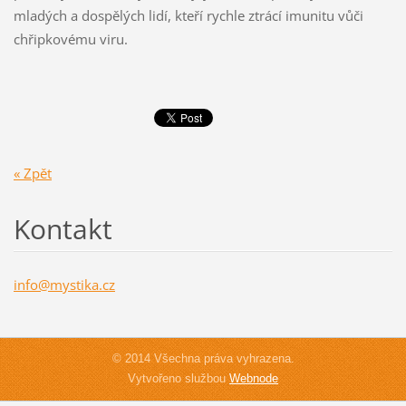
mladých a dospělých lidí, kteří rychle ztrácí imunitu vůči
chřipkovému viru.
« Zpět
Kontakt
info@mys
tika.cz
© 2014 Všechna práva vyhrazena.
Vytvořeno službou
Webnode