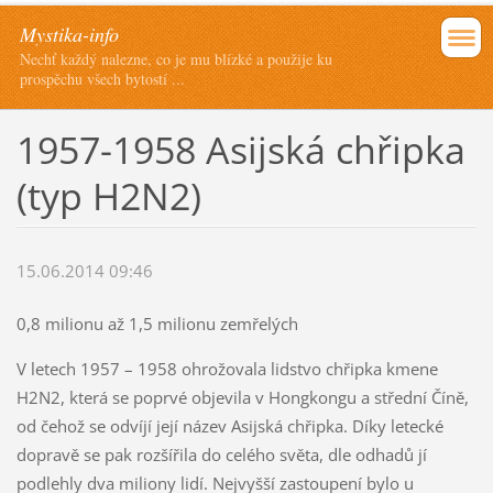
Mystika-info
Nechť každý nalezne, co je mu blízké a použije ku
prospěchu všech bytostí ...
1957-1958 Asijská chřipka
(typ H2N2)
15.06.2014 09:46
0,8 milionu až 1,5 milionu zemřelých
V letech 1957 – 1958 ohrožovala lidstvo chřipka kmene
H2N2, která se poprvé objevila v Hongkongu a střední Číně,
od čehož se odvíjí její název Asijská chřipka. Díky letecké
dopravě se pak rozšířila do celého světa, dle odhadů jí
podlehly dva miliony lidí. Nejvyšší zastoupení bylo u