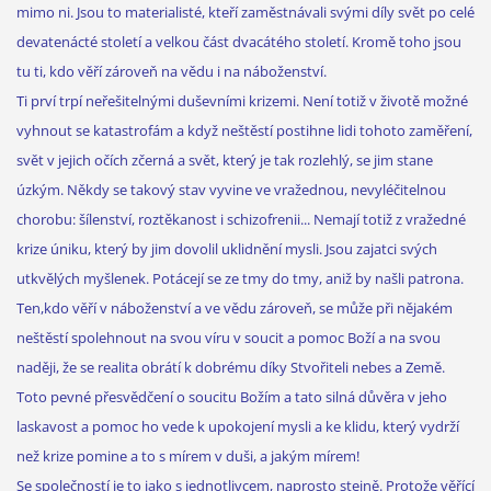
mimo ni. Jsou to materialisté, kteří zaměstnávali svými díly svět po celé
devatenácté století a velkou část dvacátého století. Kromě toho jsou
tu ti, kdo věří zároveň na vědu i na náboženství.
Ti prví trpí neřešitelnými duševními krizemi. Není totiž v životě možné
vyhnout se katastrofám a když neštěstí postihne lidi tohoto zaměření,
svět v jejich očích zčerná a svět, který je tak rozlehlý, se jim stane
úzkým. Někdy se takový stav vyvine ve vražednou, nevyléčitelnou
chorobu: šílenství, roztěkanost i schizofrenii... Nemají totiž z vražedné
krize úniku, který by jim dovolil uklidnění mysli. Jsou zajatci svých
utkvělých myšlenek. Potácejí se ze tmy do tmy, aniž by našli patrona.
Ten,kdo věří v náboženství a ve vědu zároveň, se může při nějakém
neštěstí spolehnout na svou víru v soucit a pomoc Boží a na svou
naději, že se realita obrátí k dobrému díky Stvořiteli nebes a Země.
Toto pevné přesvědčení o soucitu Božím a tato silná důvěra v jeho
laskavost a pomoc ho vede k upokojení mysli a ke klidu, který vydrží
než krize pomine a to s mírem v duši, a jakým mírem!
Se společností je to jako s jednotlivcem, naprosto stejně. Protože věřící