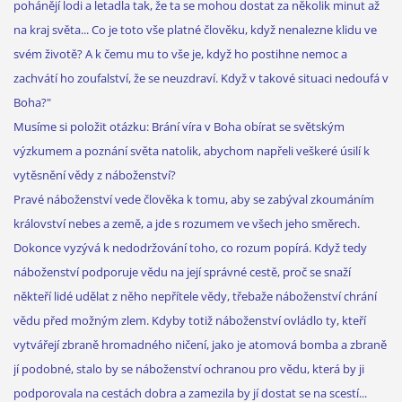
pohánějí lodi a letadla tak, že ta se mohou dostat za několik minut až
na kraj světa... Co je toto vše platné člověku, když nenalezne klidu ve
svém životě? A k čemu mu to vše je, když ho postihne nemoc a
zachvátí ho zoufalství, že se neuzdraví. Když v takové situaci nedoufá v
Boha?"
Musíme si položit otázku: Brání víra v Boha obírat se světským
výzkumem a poznání světa natolik, abychom napřeli veškeré úsilí k
vytěsnění vědy z náboženství?
Pravé náboženství vede člověka k tomu, aby se zabýval zkoumáním
království nebes a země, a jde s rozumem ve všech jeho směrech.
Dokonce vyzývá k nedodržování toho, co rozum popírá. Když tedy
náboženství podporuje vědu na její správné cestě, proč se snaží
někteří lidé udělat z něho nepřítele vědy, třebaže náboženství chrání
vědu před možným zlem. Kdyby totiž náboženství ovládlo ty, kteří
vytvářejí zbraně hromadného ničení, jako je atomová bomba a zbraně
jí podobné, stalo by se náboženství ochranou pro vědu, která by ji
podporovala na cestách dobra a zamezila by jí dostat se na scestí...