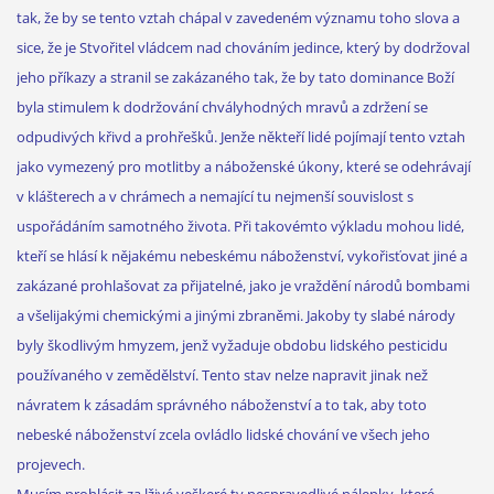
tak, že by se tento vztah chápal v zavedeném významu toho slova a
sice, že je Stvořitel vládcem nad chováním jedince, který by dodržoval
jeho příkazy a stranil se zakázaného tak, že by tato dominance Boží
byla stimulem k dodržování chvályhodných mravů a zdržení se
odpudivých křivd a prohřešků. Jenže někteří lidé pojímají tento vztah
jako vymezený pro motlitby a náboženské úkony, které se odehrávají
v klášterech a v chrámech a nemající tu nejmenší souvislost s
uspořádáním samotného života. Při takovémto výkladu mohou lidé,
kteří se hlásí k nějakému nebeskému náboženství, vykořisťovat jiné a
zakázané prohlašovat za přijatelné, jako je vraždění národů bombami
a všelijakými chemickými a jinými zbraněmi. Jakoby ty slabé národy
byly škodlivým hmyzem, jenž vyžaduje obdobu lidského pesticidu
používaného v zemědělství. Tento stav nelze napravit jinak než
návratem k zásadám správného náboženství a to tak, aby toto
nebeské náboženství zcela ovládlo lidské chování ve všech jeho
projevech.