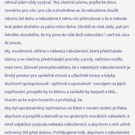
němuž islám vždy vyzýval. "Rci, vlastníci písma, pojďte ke slovu
rovnému pro nás i pro vás a shodněme se, že nebudeme sloužit
nikomu leč Bohu a nebudeme k němu nic přidružovat a že si nebude
brát jeden druhého za pána místo Boha. Obrátíli se však zády, pak jim
řekněte: dosvědčte, že my jsme do vůle Boží odevzdáni.", verš 64, súra
Ál Umrán.
My, muslimové, věříme v nebeská náboženství, která předcházela
islámu a ve všechny předcházející proroky a posly, nečiníce rozdílu
mezi nimi. Zároveň jsme přesvědčeni, že v nebeských náboženstvích je
široký prostor pro společné ctnosti a ušlechtilé mravy a kdyby
duchovní spolupracovali - upřímně a opravdově - navzájem na jejich
naplňování, prospělo by to lidstvu a zavládlo by bezpečí a klid...
Vracím se ke svým tvrzením a prohlašuji, že:
Aby byl opodstatněný optimismus ve štěstí v novém století, je třeba,
abychom si pospíšili a dohodli se na správných morálních základech, k
nimž odjakživa vyzývala nebeská náboženství, a abychom z nich učinili
ochranný štít před zkázou. Potřebujeme tolik, abychom z náboženské