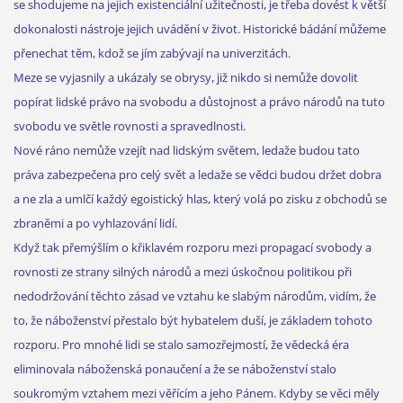
se shodujeme na jejich existenciální užitečnosti, je třeba dovést k větší
dokonalosti nástroje jejich uvádění v život. Historické bádání můžeme
přenechat těm, kdož se jím zabývají na univerzitách.
Meze se vyjasnily a ukázaly se obrysy, již nikdo si nemůže dovolit
popírat lidské právo na svobodu a důstojnost a právo národů na tuto
svobodu ve světle rovnosti a spravedlnosti.
Nové ráno nemůže vzejít nad lidským světem, ledaže budou tato
práva zabezpečena pro celý svět a ledaže se vědci budou držet dobra
a ne zla a umlčí každý egoistický hlas, který volá po zisku z obchodů se
zbraněmi a po vyhlazování lidí.
Když tak přemýšlím o křiklavém rozporu mezi propagací svobody a
rovnosti ze strany silných národů a mezi úskočnou politikou při
nedodržování těchto zásad ve vztahu ke slabým národům, vidím, že
to, že náboženství přestalo být hybatelem duší, je základem tohoto
rozporu. Pro mnohé lidi se stalo samozřejmostí, že vědecká éra
eliminovala náboženská ponaučení a že se náboženství stalo
soukromým vztahem mezi věřícím a jeho Pánem. Kdyby se věci měly