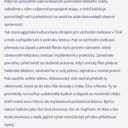
Když se zamyslíme nad civilizačním pokrokem lidského světa,
odhalíme v něm vzájemně propojené etapy, z nichž každá je
pokročilejší než ta předchozí na cestě ke stále dokonalejší obecné
správnosti.
Tak stará egyptská kultura byla zdrojem pro východní civilizace v Číně
a Indii a přispěla tam k pokroku lidstva. Pak se východní civilizace
přenesla na západ a antické Řecko bylo prvním národem, který
zdokonalil městskou civilizaci myšlenkově a prakticky. Zanechalo
památky, před nimiž se obdivně skáníme. Když antický Řím přebral
helénské dědictví, obohatil ho o svůj přínos, zejména v rovině právní.
Pak zazářilo světlo islámu. Abbásovský stát nechal přeložit ty
vědomosti, které se do této říše dostaly z Indie, Číny a Řecka. Ty se
proměnily na tvořivý uvědomělý kadlub a objevili se muslimští vědci,
kteří vnesli svou hřivnu do myšlenkové pokladnice lidstva. Byli to
takoví velikáni jako Ibn Síná (Avicena), Ibn al- Hajtham, Ar-Rází a Ibn
Rušd (Averoes) a další, jejichž výčet nemůže být při této příležitosti
úplný.