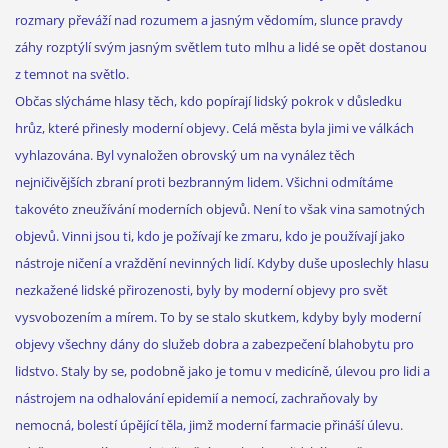
rozmary převáží nad rozumem a jasným vědomím, slunce pravdy
záhy rozptýlí svým jasným světlem tuto mlhu a lidé se opět dostanou
z temnot na světlo.
Občas slýcháme hlasy těch, kdo popírají lidský pokrok v důsledku
hrůz, které přinesly moderní objevy. Celá města byla jimi ve válkách
vyhlazována. Byl vynaložen obrovský um na vynález těch
nejničivějších zbraní proti bezbranným lidem. Všichni odmítáme
takovéto zneužívání moderních objevů. Není to však vina samotných
objevů. Vinni jsou ti, kdo je požívají ke zmaru, kdo je používají jako
nástroje ničení a vraždění nevinných lidí. Kdyby duše uposlechly hlasu
nezkažené lidské přirozenosti, byly by moderní objevy pro svět
vysvobozením a mírem. To by se stalo skutkem, kdyby byly moderní
objevy všechny dány do služeb dobra a zabezpečení blahobytu pro
lidstvo. Staly by se, podobně jako je tomu v medicíně, úlevou pro lidi a
nástrojem na odhalování epidemií a nemocí, zachraňovaly by
nemocná, bolestí úpějící těla, jimž moderní farmacie přináší úlevu.