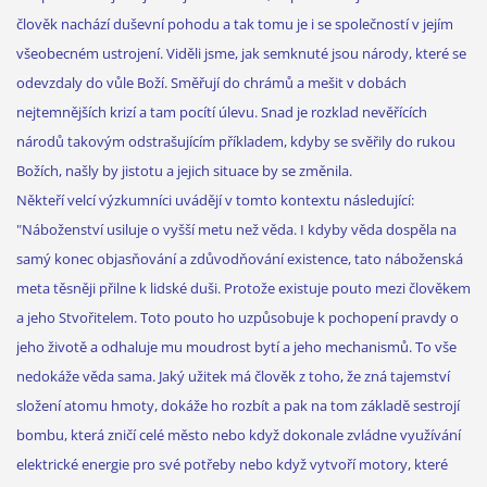
člověk nachází duševní pohodu a tak tomu je i se společností v jejím
všeobecném ustrojení. Viděli jsme, jak semknuté jsou národy, které se
odevzdaly do vůle Boží. Směřují do chrámů a mešit v dobách
nejtemnějších krizí a tam pocítí úlevu. Snad je rozklad nevěřících
národů takovým odstrašujícím příkladem, kdyby se svěřily do rukou
Božích, našly by jistotu a jejich situace by se změnila.
Někteří velcí výzkumníci uvádějí v tomto kontextu následující:
"Náboženství usiluje o vyšší metu než věda. I kdyby věda dospěla na
samý konec objasňování a zdůvodňování existence, tato náboženská
meta těsněji přilne k lidské duši. Protože existuje pouto mezi člověkem
a jeho Stvořitelem. Toto pouto ho uzpůsobuje k pochopení pravdy o
jeho životě a odhaluje mu moudrost bytí a jeho mechanismů. To vše
nedokáže věda sama. Jaký užitek má člověk z toho, že zná tajemství
složení atomu hmoty, dokáže ho rozbít a pak na tom základě sestrojí
bombu, která zničí celé město nebo když dokonale zvládne využívání
elektrické energie pro své potřeby nebo když vytvoří motory, které