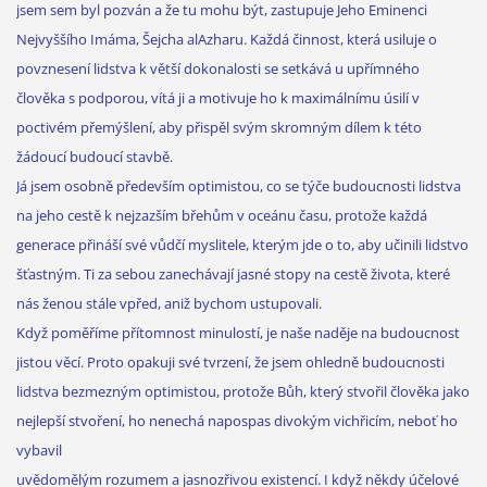
jsem sem byl pozván a že tu mohu být, zastupuje Jeho Eminenci
Nejvyššího Imáma, Šejcha alAzharu. Každá činnost, která usiluje o
povznesení lidstva k větší dokonalosti se setkává u upřímného
člověka s podporou, vítá ji a motivuje ho k maximálnímu úsilí v
poctivém přemýšlení, aby přispěl svým skromným dílem k této
žádoucí budoucí stavbě.
Já jsem osobně především optimistou, co se týče budoucnosti lidstva
na jeho cestě k nejzazším břehům v oceánu času, protože každá
generace přináší své vůdčí myslitele, kterým jde o to, aby učinili lidstvo
šťastným. Ti za sebou zanechávají jasné stopy na cestě života, které
nás ženou stále vpřed, aniž bychom ustupovali.
Když poměříme přítomnost minulostí, je naše naděje na budoucnost
jistou věcí. Proto opakuji své tvrzení, že jsem ohledně budoucnosti
lidstva bezmezným optimistou, protože Bůh, který stvořil člověka jako
nejlepší stvoření, ho nenechá napospas divokým vichřicím, neboť ho
vybavil
uvědomělým rozumem a jasnozřivou existencí. I když někdy účelové