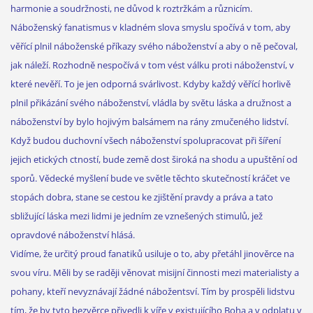
harmonie a soudržnosti, ne důvod k roztržkám a různicím.
Náboženský fanatismus v kladném slova smyslu spočívá v tom, aby
věřící plnil náboženské příkazy svého náboženství a aby o ně pečoval,
jak náleží. Rozhodně nespočívá v tom vést válku proti náboženství, v
které nevěří. To je jen odporná svárlivost. Kdyby každý věřící horlivě
plnil přikázání svého náboženství, vládla by světu láska a družnost a
náboženství by bylo hojivým balsámem na rány zmučeného lidství.
Když budou duchovní všech náboženství spolupracovat při šíření
jejich etických ctností, bude země dost široká na shodu a upuštění od
sporů. Vědecké myšlení bude ve světle těchto skutečností kráčet ve
stopách dobra, stane se cestou ke zjištění pravdy a práva a tato
sbližující láska mezi lidmi je jedním ze vznešených stimulů, jež
opravdové náboženství hlásá.
Vidíme, že určitý proud fanatiků usiluje o to, aby přetáhl jinověrce na
svou víru. Měli by se raději věnovat misijní činnosti mezi materialisty a
pohany, kteří nevyznávají žádné nábožentsví. Tím by prospěli lidstvu
tím, že by tyto bezvěrce přivedli k víře v existujícího Boha a v odplatu v