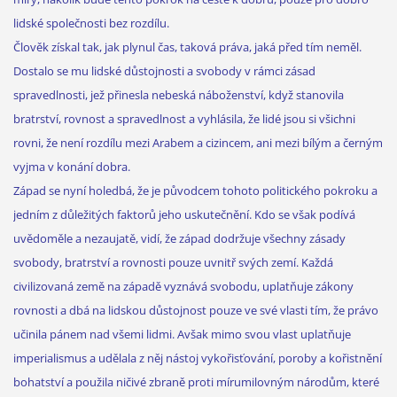
lidské společnosti bez rozdílu.
Člověk získal tak, jak plynul čas, taková práva, jaká před tím neměl.
Dostalo se mu lidské důstojnosti a svobody v rámci zásad
spravedlnosti, jež přinesla nebeská náboženství, když stanovila
bratrství, rovnost a spravedlnost a vyhlásila, že lidé jsou si všichni
rovni, že není rozdílu mezi Arabem a cizincem, ani mezi bílým a černým
vyjma v konání dobra.
Západ se nyní holedbá, že je původcem tohoto politického pokroku a
jedním z důležitých faktorů jeho uskutečnění. Kdo se však podívá
uvědoměle a nezaujatě, vidí, že západ dodržuje všechny zásady
svobody, bratrství a rovnosti pouze uvnitř svých zemí. Každá
civilizovaná země na západě vyznává svobodu, uplatňuje zákony
rovnosti a dbá na lidskou důstojnost pouze ve své vlasti tím, že právo
učinila pánem nad všemi lidmi. Avšak mimo svou vlast uplatňuje
imperialismus a udělala z něj nástoj vykořisťování, poroby a kořistnění
bohatství a použila ničivé zbraně proti mírumilovným národům, které