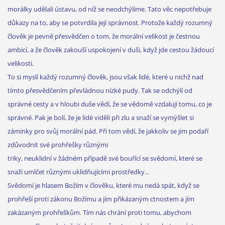
morálky udělali ústavu, od níž se neodchýlíme. Tato věc nepotřebuje
důkazy na to, aby se potvrdila její správnost. Protože každý rozumný
člověk je pevně přesvědčen o tom, že morální velikost je čestnou
ambicí, a že člověk zakouší uspokojení v duši, když jde cestou žádoucí
velikosti.
To si myslí každý rozumný člověk, jsou však lidé, které u nichž nad
tímto přesvědčením převládnou nízké pudy. Tak se odchýlí od
správné cesty a v hloubi duše vědí, že se vědomě vzdalují tomu, co je
správné. Pak je bolí, že je lidé viděli při zlu a snaží se vymýšlet si
záminky pro svůj morální pád. Při tom vědí, že jakkoliv se jim podaří
zdůvodnit své prohřešky různými
triky, neuklidní v žádném případě své bouřící se svědomí, které se
snaží umlčet různými uklidňujícími prostředky...
Svědomí je hlasem Božím v člověku, které mu nedá spát, když se
prohřeší proti zákonu Božímu a jím přikázaným ctnostem a jím
zakázaným prohřeškům. Tím nás chrání proti tomu, abychom