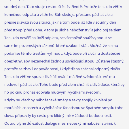
soudný den. Tato víra je cestou štěstí v životě. Protože ten, kdo věří v
konečnou odplatu a ví, že ho Bůh sleduje, přestane páchat zlo a
přesně si zváží svou situaci, jak na tom bude, až lidé v soudný den
předstoupí před Boha. V tom je úloha náboženství a jeho boj se zlem.
Ten, kdo nevěří na Boží odplatu, se všemožně snaží vyhnout se
sankcím pozemských zákonů, které uzákonil stát. Možná, že se mu
podaří se těmto trestům vyhnout, když bude při zločinu dostatečně
obezřetný, aby nezanechal žádnou usvědčující stopu. Zůstane šťastný,
protože se zbavil odpovědnosti, i když třeba spáchal odporný zločin...
Ten, kdo věří ve spravedlivé účtování, má živé svědomí, které mu
nedovolí páchat zlo. Toho bude před zlem chránit citlivá duše, která by
ho po činu pronásledovala mučivými výčitkami svědomí.
Kdyby se všechny náboženské směry a sekty spojily k volání po
morálních cnostech a vyhýbání se fanatismu ve špatném smyslu toho
slova, připravily by cestu pro klidný mír v žádoucí budoucnosti.
Odtud plyne důležitost dialogu mezi nebeskými náboženstvími, k