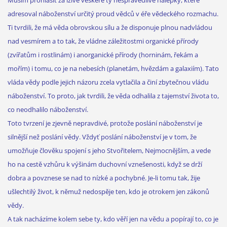
Musím prohlásit za lživé veškeré ty nespravedlivé nálepky, které
adresoval náboženství určitý proud vědců v éře vědeckého rozmachu.
Ti tvrdili, že má věda obrovskou sílu a že disponuje plnou nadvládou
nad vesmírem a to tak, že vládne záležitostmi organické přírody
(zvířatům i rostlinám) i anorganické přírody (horninám, řekám a
mořím) i tomu, co je na nebesích (planetám, hvězdám a galaxiím). Tato
vláda vědy podle jejich názoru zcela vytlačila a činí zbytečnou vládu
náboženství. To proto, jak tvrdili, že věda odhalila z tajemství života to,
co neodhalilo náboženství.
Toto tvrzení je zjevně nepravdivé, protože poslání náboženství je
silnější než poslání vědy. Vždyť poslání náboženství je v tom, že
umožňuje člověku spojení s jeho Stvořitelem, Nejmocnějším, a vede
ho na cestě vzhůru k výšinám duchovní vznešenosti, když se drží
dobra a povznese se nad to nízké a pochybné. Je-li tomu tak, žije
ušlechtilý život, k němuž nedospěje ten, kdo je otrokem jen zákonů
vědy.
A tak nacházíme kolem sebe ty, kdo věří jen na vědu a popírají to, co je