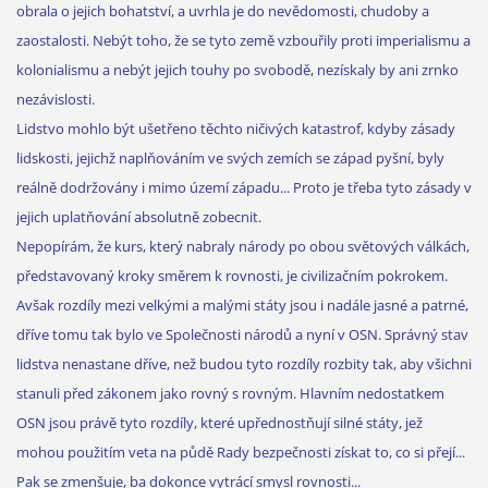
obrala o jejich bohatství, a uvrhla je do nevědomosti, chudoby a
zaostalosti. Nebýt toho, že se tyto země vzbouřily proti imperialismu a
kolonialismu a nebýt jejich touhy po svobodě, nezískaly by ani zrnko
nezávislosti.
Lidstvo mohlo být ušetřeno těchto ničivých katastrof, kdyby zásady
lidskosti, jejichž naplňováním ve svých zemích se západ pyšní, byly
reálně dodržovány i mimo území západu... Proto je třeba tyto zásady v
jejich uplatňování absolutně zobecnit.
Nepopírám, že kurs, který nabraly národy po obou světových válkách,
představovaný kroky směrem k rovnosti, je civilizačním pokrokem.
Avšak rozdíly mezi velkými a malými státy jsou i nadále jasné a patrné,
dříve tomu tak bylo ve Společnosti národů a nyní v OSN. Správný stav
lidstva nenastane dříve, než budou tyto rozdíly rozbity tak, aby všichni
stanuli před zákonem jako rovný s rovným. Hlavním nedostatkem
OSN jsou právě tyto rozdíly, které upřednostňují silné státy, jež
mohou použitím veta na půdě Rady bezpečnosti získat to, co si přejí...
Pak se zmenšuje, ba dokonce vytrácí smysl rovnosti...