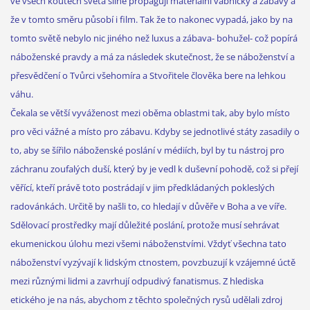
ve všech koutech světa silně propagují materiální vábničky a zábavy a
že v tomto směru působí i film. Tak že to nakonec vypadá, jako by na
tomto světě nebylo nic jiného než luxus a zábava- bohužel- což popírá
náboženské pravdy a má za následek skutečnost, že se náboženství a
přesvědčení o Tvůrci všehomíra a Stvořitele člověka bere na lehkou
váhu.
Čekala se větší vyváženost mezi oběma oblastmi tak, aby bylo místo
pro věci vážné a místo pro zábavu. Kdyby se jednotlivé státy zasadily o
to, aby se šířilo náboženské poslání v médiích, byl by tu nástroj pro
záchranu zoufalých duší, který by je vedl k duševní pohodě, což si přejí
věřící, kteří právě toto postrádají v jim předkládaných pokleslých
radovánkách. Určitě by našli to, co hledají v důvěře v Boha a ve víře.
Sdělovací prostředky mají důležité poslání, protože musí sehrávat
ekumenickou úlohu mezi všemi náboženstvími. Vždyť všechna tato
náboženství vyzývají k lidským ctnostem, povzbuzují k vzájemné úctě
mezi různými lidmi a zavrhují odpudivý fanatismus. Z hlediska
etického je na nás, abychom z těchto společných rysů udělali zdroj