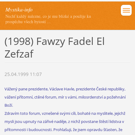
Mystika-info
Nechť každý nalezne, co je mu blízké a použije ku
prospěchu všech bytostí ...
(1998) Fawzy Fadel El
Zefzaf
25.04.1999 11:07
Vážený pane prezidente, Václave Havle, prezidente České republiky,
vážení přítomní, ctěné forum, mír s vámi, milosrdenství a požehnání
Boží.
Zdravím toto forum, vznešené svými cíli, bohaté na myslitele, jejichž
mysli jsou upnuty na zářivé naděje, z nichž povstane štěstí lidstva v
přítomnosti i budoucnosti. Prohlašuji, že jsem opravdu šťasten, že