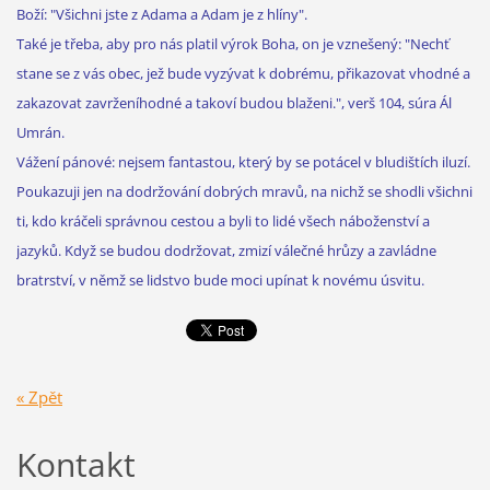
Boží: "Všichni jste z Adama a Adam je z hlíny".
Také je třeba, aby pro nás platil výrok Boha, on je vznešený: "Nechť
stane se z vás obec, jež bude vyzývat k dobrému, přikazovat vhodné a
zakazovat zavrženíhodné a takoví budou blaženi.", verš 104, súra Ál
Umrán.
Vážení pánové: nejsem fantastou, který by se potácel v bludištích iluzí.
Poukazuji jen na dodržování dobrých mravů, na nichž se shodli všichni
ti, kdo kráčeli správnou cestou a byli to lidé všech náboženství a
jazyků. Když se budou dodržovat, zmizí válečné hrůzy a zavládne
bratrství, v němž se lidstvo bude moci upínat k novému úsvitu.
« Zpět
Kontakt