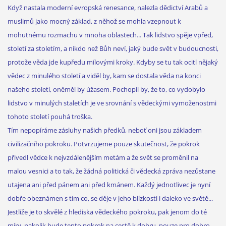
Když nastala moderní evropská renesance, nalezla dědictví Arabů a
muslimů jako mocný základ, z něhož se mohla vzepnout k
mohutnému rozmachu v mnoha oblastech... Tak lidstvo spěje vpřed,
století za stoletím, a nikdo než Bůh neví, jaký bude svět v budoucnosti,
protože věda jde kupředu mílovými kroky. Kdyby se tu tak ocitl nějaký
vědec z minulého století a viděl by, kam se dostala věda na konci
našeho století, oněměl by úžasem. Pochopil by, že to, co vydobylo
lidstvo v minulých staletích je ve srovnání s vědeckými vymoženostmi
tohoto století pouhá troška.
Tím nepopíráme zásluhy našich předků, neboť oni jsou základem
civilizačního pokroku. Potvrzujeme pouze skutečnost, že pokrok
přivedl vědce k nejvzdálenějším metám a že svět se proměnil na
malou vesnici a to tak, že žádná politická či vědecká zpráva nezůstane
utajena ani před pánem ani před kmánem. Každý jednotlivec je nyní
dobře obeznámen s tím co, se děje v jeho blízkosti i daleko ve světě...
Jestliže je to skvělé z hlediska vědeckého pokroku, pak jenom do té
míry, nakolik bude tento pokrok na cestě k dobru, pouze pro dobro