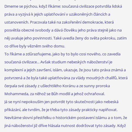
Dmeme se pýchou, když říkáme: současná civilizace potvrdila lidská
práva a vyzývá k jejich uplatňování v uzákoněných článcích a
ustanoveních. Pracovala také na zakořenění demokracie, která
posvětila obecné svobody a dává člověku jeho práva stejně jako na
něj uvaluje jeho povinnosti. Také uvedla ženy do světa pokroku, zatím
co dříve byly vězněm svého domu.
To říkáme a zdůrazňujeme, jako by to bylo cosi nového, co zavedla
současná civilizace... Avšak studium nebeských náboženství je
komplexní a jejich završení, islám, ukazuje, že jsou tato práva známá a
potvrzená a že byla také uplatňována za vlády moudrých chalífů, která
čerpala své zásady z ušlechtilého Koránu a ze sunny proroka
Mohammeda, za něhož se Bůh modlil a jehož ochraňoval.
Já se nyní nepokouším jen potvrdit tyto skutečnosti jako nebeská
přikázání, ale tvrdím, že je třeba tyto zásady prakticky naplňovat.
Nevítáme slovní přestřelku o historickém postavení islámu a o tom, že
jiná náboženství již dříve hlásala nutnost dodržovat tyto zásady. Když