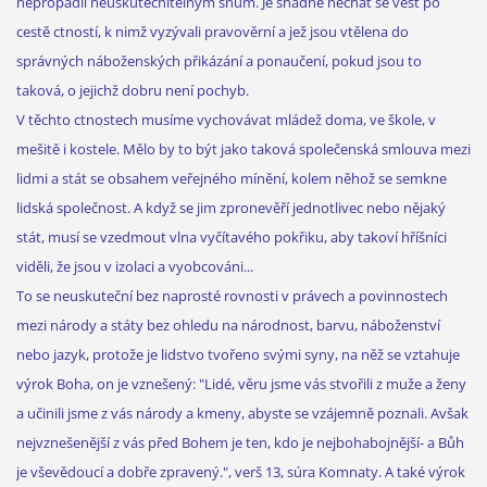
nepropadli neuskutečnitelným snům. Je snadné nechat se vést po
cestě ctností, k nimž vyzývali pravověrní a jež jsou vtělena do
správných náboženských přikázání a ponaučení, pokud jsou to
taková, o jejichž dobru není pochyb.
V těchto ctnostech musíme vychovávat mládež doma, ve škole, v
mešitě i kostele. Mělo by to být jako taková společenská smlouva mezi
lidmi a stát se obsahem veřejného mínění, kolem něhož se semkne
lidská společnost. A když se jim zpronevěří jednotlivec nebo nějaký
stát, musí se vzedmout vlna vyčítavého pokřiku, aby takoví hříšníci
viděli, že jsou v izolaci a vyobcováni...
To se neuskuteční bez naprosté rovnosti v právech a povinnostech
mezi národy a státy bez ohledu na národnost, barvu, náboženství
nebo jazyk, protože je lidstvo tvořeno svými syny, na něž se vztahuje
výrok Boha, on je vznešený: "Lidé, věru jsme vás stvořili z muže a ženy
a učinili jsme z vás národy a kmeny, abyste se vzájemně poznali. Avšak
nejvznešenější z vás před Bohem je ten, kdo je nejbohabojnější- a Bůh
je vševědoucí a dobře zpravený.", verš 13, súra Komnaty. A také výrok