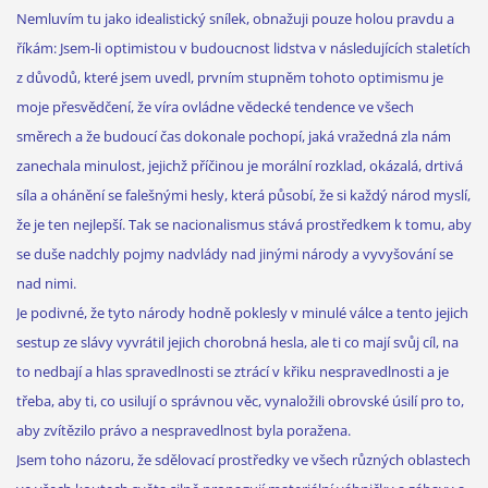
Nemluvím tu jako idealistický snílek, obnažuji pouze holou pravdu a
říkám: Jsem-li optimistou v budoucnost lidstva v následujících staletích
z důvodů, které jsem uvedl, prvním stupněm tohoto optimismu je
moje přesvědčení, že víra ovládne vědecké tendence ve všech
směrech a že budoucí čas dokonale pochopí, jaká vražedná zla nám
zanechala minulost, jejichž příčinou je morální rozklad, okázalá, drtivá
síla a ohánění se falešnými hesly, která působí, že si každý národ myslí,
že je ten nejlepší. Tak se nacionalismus stává prostředkem k tomu, aby
se duše nadchly pojmy nadvlády nad jinými národy a vyvyšování se
nad nimi.
Je podivné, že tyto národy hodně poklesly v minulé válce a tento jejich
sestup ze slávy vyvrátil jejich chorobná hesla, ale ti co mají svůj cíl, na
to nedbají a hlas spravedlnosti se ztrácí v křiku nespravedlnosti a je
třeba, aby ti, co usilují o správnou věc, vynaložili obrovské úsilí pro to,
aby zvítězilo právo a nespravedlnost byla poražena.
Jsem toho názoru, že sdělovací prostředky ve všech různých oblastech