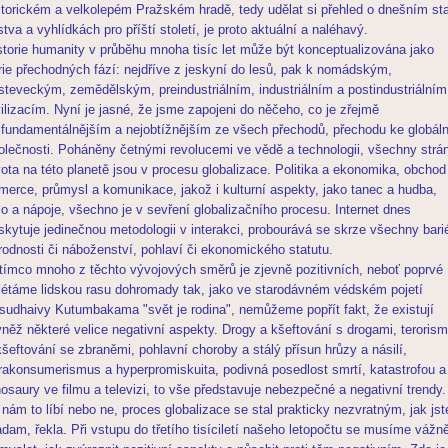
storickém a velkolepém Pražském hradě, tedy udělat si přehled o dnešním st
dstva a vyhlídkách pro příští století, je proto aktuální a naléhavý.
storie humanity v průběhu mnoha tisíc let může být konceptualizována jako
rie přechodných fází: nejdříve z jeskyní do lesů, pak k nomádským,
steveckým, zemědělským, preindustriálním, industriálním a postindustriálním
vilizacím. Nyní je jasné, že jsme zapojeni do něčeho, co je zřejmě
jfundamentálnějším a nejobtížnějším ze všech přechodů, přechodu ke globáln
olečnosti. Poháněny četnými revolucemi ve vědě a technologii, všechny strá
vota na této planetě jsou v procesu globalizace. Politika a ekonomika, obchod
merce, průmysl a komunikace, jakož i kulturní aspekty, jako tanec a hudba,
dlo a nápoje, všechno je v sevření globalizačního procesu. Internet dnes
skytuje jedinečnou metodologii v interakci, probourává se skrze všechny bari
rodnosti či náboženství, pohlaví či ekonomického statutu.
tímco mnoho z těchto vývojových směrů je zjevně pozitivních, neboť poprvé
létáme lidskou rasu dohromady tak, jako ve starodávném védském pojetí
sudhaivy Kutumbakama "svět je rodina", nemůžeme popřít fakt, že existují
vněž některé velice negativní aspekty. Drogy a kšeftování s drogami, teroris
kšeftování se zbraněmi, pohlavní choroby a stálý přísun hrůzy a násilí,
trakonsumerismus a hyperpromiskuita, podivná posedlost smrtí, katastrofou a
nosaury ve filmu a televizi, to vše představuje nebezpečné a negativní trendy.
 nám to líbí nebo ne, proces globalizace se stal prakticky nezvratným, jak jst
dam, řekla. Při vstupu do třetího tisíciletí našeho letopočtu se musíme vážn