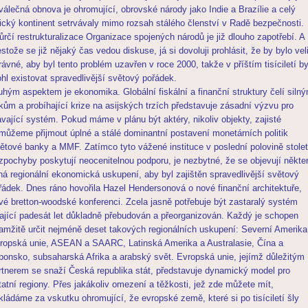
válečná obnova je ohromující, obrovské národy jako Indie a Brazílie a celý
rický kontinent setrvávaly mimo rozsah stálého členství v Radě bezpečnosti.
ůrčí restrukturalizace Organizace spojených národů je již dlouho zapotřebí. A
estože se již nějaký čas vedou diskuse, já si dovoluji prohlásit, že by bylo vel
rávné, aby byl tento problém uzavřen v roce 2000, takže v příštím tisíciletí b
hl existovat spravedlivější světový pořádek.
uhým aspektem je ekonomika. Globální fiskální a finanční struktury čelí siln
akům a probíhající krize na asijských trzích představuje zásadní výzvu pro
ávající systém. Pokud máme v plánu být aktéry, nikoliv objekty, zajisté
můžeme přijmout úplné a stálé dominantní postavení monetárních politik
ětové banky a MMF. Zatímco tyto vážené instituce v poslední polovině stolet
zpochyby poskytují neocenitelnou podporu, je nezbytné, že se objevují někte
lná regionální ekonomická uskupení, aby byl zajištěn spravedlivější světový
řádek. Dnes ráno hovořila Hazel Hendersonová o nové finanční architektuře,
vé bretton-woodské konferenci. Zcela jasně potřebuje být zastaralý systém
vající padesát let důkladně přebudován a přeorganizován. Každý je schopen
amžitě určit nejméně deset takových regionálních uskupení: Severní Amerika
ropská unie, ASEAN a SAARC, Latinská Amerika a Australasie, Čína a
ponsko, subsaharská Afrika a arabský svět. Evropská unie, jejímž důležitým
rtnerem se snaží Česká republika stát, představuje dynamický model pro
tatní regiony. Přes jakákoliv omezení a těžkosti, jež zde můžete mít,
kládáme za vskutku ohromující, že evropské země, které si po tisíciletí šly