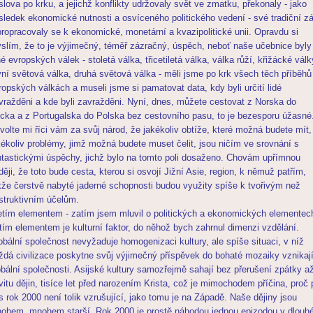
slova po krku, a jejichž konflikty udržovaly svět ve zmatku, překonaly - jako
sledek ekonomické nutnosti a osvíceného politického vedení - své tradiční zá
propracovaly se k ekonomické, monetární a kvazipolitické unii. Opravdu si
slím, že to je výjimečný, téměř zázračný, úspěch, neboť naše učebnice byly
né evropských válek - stoletá válka, třicetiletá válka, válka růží, křižácké válk
vní světová válka, druhá světová válka - měli jsme po krk všech těch příběhů
ropských válkách a museli jsme si pamatovat data, kdy byli určití lidé
vražděni a kde byli zavražděni. Nyní, dnes, můžete cestovat z Norska do
cka a z Portugalska do Polska bez cestovního pasu, to je bezesporu úžasné
volte mi říci vám za svůj národ, že jakékoliv obtíže, které možná budete mít,
kékoliv problémy, jimž možná budete muset čelit, jsou ničím ve srovnání s
ntastickými úspěchy, jichž bylo na tomto poli dosaženo. Chovám upřímnou
ději, že toto bude cesta, kterou si osvojí Jižní Asie, region, k němuž patřím,
kže čerstvě nabyté jaderné schopnosti budou využity spíše k tvořivým než
struktivním účelům.
etím elementem - zatím jsem mluvil o politických a ekonomických elementech
etím elementem je kulturní faktor, do něhož bych zahrnul dimenzi vzdělání.
obální společnost nevyžaduje homogenizaci kultury, ale spíše situaci, v níž
ždá civilizace poskytne svůj výjimečný příspěvek do bohaté mozaiky vznikají
obální společnosti. Asijské kultury samozřejmě sahají bez přerušení zpátky a
vitu dějin, tisíce let před narozením Krista, což je mimochodem příčina, proč 
s rok 2000 není tolik vzrušující, jako tomu je na Západě. Naše dějiny jsou
ohem, mnohem starší. Rok 2000 je prostě náhodou jednou epizodou v dlouh