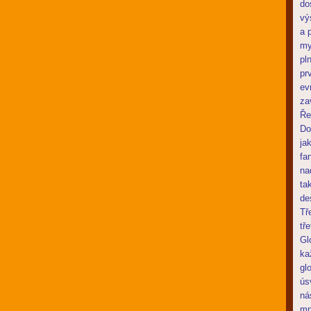
do
vý
a 
my
pl
pr
ev
za
Ře
Do
ja
fa
na
ta
de
Tř
tř
Gl
ka
gl
ús
ná
mn