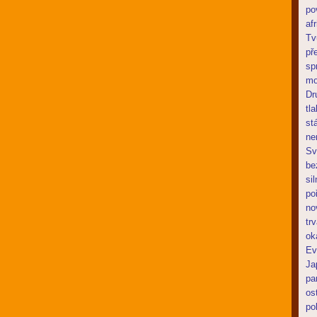
po
af
Tv
př
sp
mo
Dr
tl
st
ne
Sv
be
si
po
no
tr
ok
Ev
Ja
pa
os
po