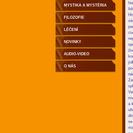
hi
MYSTIKA A MYSTÉRIA
li
Hi
FILOZOFIE
sé
pa
LÉČENÍ
ci
ne
NOVINKY
sp
ži
AUDIO-VIDEO
ko
jí
O NÁS
po
ná
Za
sp
Va
ro
a 
ul
di
se
ma