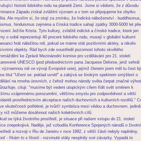
rušující historii lidského rodu na planetě Zemi. Jsme si vědomi, že z důvodu
minance Západu získal zvláštní význam a v tom se připojujeme ke zbytku
ěta. Ale myslím si, že stojí za zmínku, že Indická náboženství - buddhismus,
nismus, hinduismus zejména a čínská tradice sahají zpátky 3000-5000 let pře
rození Ježíše Krista. Tyto kultury, zvláště indické a čínské tradice, které jen
my o sobě reprezentují 40 procent lidského rodu, musejí v globální kulturní
nesanci hrát náležitou roli, pokud se máme stát pozitivními aktéry, a nikoliv
sívními objekty. Rád bych zde soustředil pozornost tohoto skvělého
romáždění ke Zprávě Mezinárodní komise pro vzdělávání pro 21. století
tanovené UNESCO (pod předsednictvím pana Jacquese Delorse, jenž sehrál
k významnou roli ve vývoji Evropské unie), jejímž členem jsem měl tu čest bý
se titul "Učení se: poklad uvnitř" a zabývá se širokým spektrem smýšlení o
dělání na mnoha úrovních, z čehož mohou národy světa čerpat značné výhod
ůrazňuje, cituji: "musíme být vedeni utopickým cílem řídit svět směrem k
tšímu vzájemnému porozumění, většímu smyslu pro zodpovědnost a větší
lidaritě prostřednictvím akceptace našich duchovních a kulturních rozdílů." C
 ve skutečnosti potřebné, je tvůrčí symbióza mezi vědou a duchovnem, jedině
ky níž můžeme dosáhnout našich kolektivních cílů.
kud se týká životního prostředí, je situace při našem vstupu do 21. století
lice znepokojivá. Naděje, jež vzbudila Konference Spojených národů o životn
ostředí a rozvoji v Riu de Janeiru v roce 1992, z větší části nebyly naplněny,
boť - říkám to s lítostí - rozvinuté státy nesplnily své závazky. Vypadá to