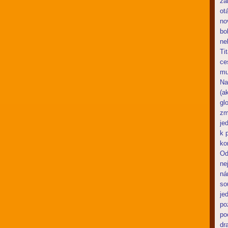
za
ot
no
bo
ne
Ti
ce
mu
Na
(a
gl
zm
je
k 
ko
Od
ne
ná
so
je
po
po
dr