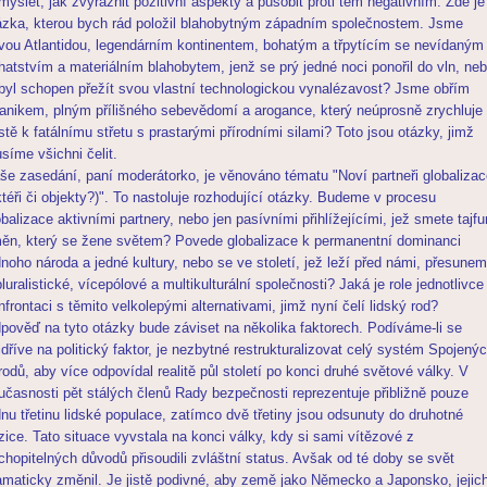
myslet, jak zvýraznit pozitivní aspekty a působit proti těm negativním. Zde je
ázka, kterou bych rád položil blahobytným západním společnostem. Jsme
vou Atlantidou, legendárním kontinentem, bohatým a třpytícím se nevídaným
hatstvím a materiálním blahobytem, jenž se prý jedné noci ponořil do vln, ne
byl schopen přežít svou vlastní technologickou vynalézavost? Jsme obřím
tanikem, plným přílišného sebevědomí a arogance, který neúprosně zrychluje
stě k fatálnímu střetu s prastarými přírodními silami? Toto jsou otázky, jimž
síme všichni čelit.
še zasedání, paní moderátorko, je věnováno tématu "Noví partneři globalizac
ktéři či objekty?)". To nastoluje rozhodující otázky. Budeme v procesu
obalizace aktivními partnery, nebo jen pasívními přihlížejícími, jež smete tajfu
ěn, který se žene světem? Povede globalizace k permanentní dominanci
dnoho národa a jedné kultury, nebo se ve století, jež leží před námi, přesune
pluralistické, vícepólové a multikulturální společnosti? Jaká je role jednotlivce 
nfrontaci s těmito velkolepými alternativami, jimž nyní čelí lidský rod?
pověď na tyto otázky bude záviset na několika faktorech. Podíváme-li se
jdříve na politický faktor, je nezbytné restrukturalizovat celý systém Spojený
rodů, aby více odpovídal realitě půl století po konci druhé světové války. V
učasnosti pět stálých členů Rady bezpečnosti reprezentuje přibližně pouze
dnu třetinu lidské populace, zatímco dvě třetiny jsou odsunuty do druhotné
zice. Tato situace vyvstala na konci války, kdy si sami vítězové z
chopitelných důvodů přisoudili zvláštní status. Avšak od té doby se svět
amaticky změnil. Je jistě podivné, aby země jako Německo a Japonsko, jejic