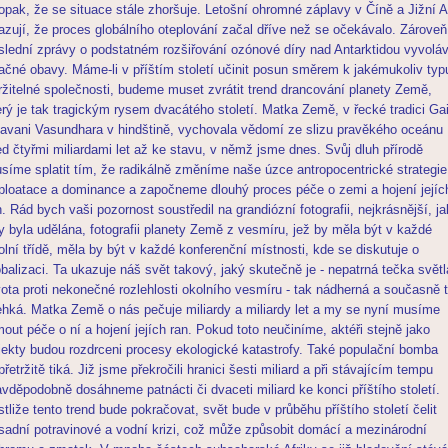
opak, že se situace stále zhoršuje. Letošní ohromné záplavy v Číně a Jižní A
azují, že proces globálního oteplování začal dříve než se očekávalo. Zároveň
slední zprávy o podstatném rozšiřování ozónové díry nad Antarktidou vyvoláv
ačné obavy. Máme-li v příštím století učinit posun směrem k jakémukoliv typ
ržitelné společnosti, budeme muset zvrátit trend drancování planety Země,
erý je tak tragickým rysem dvacátého století. Matka Země, v řecké tradici Ga
avani Vasundhara v hindštině, vychovala vědomí ze slizu pravěkého oceánu
ed čtyřmi miliardami let až ke stavu, v němž jsme dnes. Svůj dluh přírodě
síme splatit tím, že radikálně změníme naše úzce antropocentrické strategie
ploatace a dominance a započneme dlouhý proces péče o zemi a hojení jejíc
n. Rád bych vaši pozornost soustředil na grandiózní fotografii, nejkrásnější, j
y byla udělána, fotografii planety Země z vesmíru, jež by měla být v každé
olní třídě, měla by být v každé konferenční místnosti, kde se diskutuje o
obalizaci. Ta ukazuje náš svět takový, jaký skutečně je - nepatrná tečka světl
vota proti nekonečné rozlehlosti okolního vesmíru - tak nádherná a současně 
ehká. Matka Země o nás pečuje miliardy a miliardy let a my se nyní musíme
mout péče o ní a hojení jejích ran. Pokud toto neučiníme, aktéři stejně jako
jekty budou rozdrceni procesy ekologické katastrofy. Také populační bomba
přetržitě tiká. Již jsme překročili hranici šesti miliard a při stávajícím tempu
avděpodobně dosáhneme patnácti či dvaceti miliard ke konci příštího století.
stliže tento trend bude pokračovat, svět bude v průběhu příštího století čelit
sadní potravinové a vodní krizi, což může způsobit domácí a mezinárodní