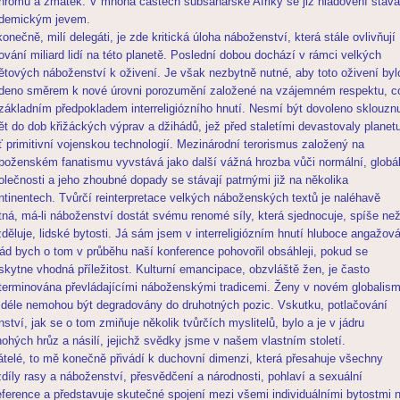
hromu a zmatek. V mnoha částech subsaharské Afriky se již hladovění stává
demickým jevem.
konečně, milí delegáti, je zde kritická úloha náboženství, která stále ovlivňují
ování miliard lidí na této planetě. Poslední dobou dochází v rámci velkých
ětových náboženství k oživení. Je však nezbytně nutné, aby toto oživení byl
deno směrem k nové úrovni porozumění založené na vzájemném respektu, c
 základním předpokladem interreligiózního hnutí. Nesmí být dovoleno sklouznu
ět do dob křižáckých výprav a džihádů, jež před staletími devastovaly planet
ť primitivní vojenskou technologií. Mezinárodní terorismus založený na
boženském fanatismu vyvstává jako další vážná hrozba vůči normální, globál
olečnosti a jeho zhoubné dopady se stávají patrnými již na několika
ntinentech. Tvůrčí reinterpretace velkých náboženských textů je naléhavě
tná, má-li náboženství dostát svému renomé síly, která sjednocuje, spíše ne
zděluje, lidské bytosti. Já sám jsem v interreligiózním hnutí hluboce angažov
rád bych o tom v průběhu naší konference pohovořil obsáhleji, pokud se
skytne vhodná příležitost. Kulturní emancipace, obzvláště žen, je často
terminována převládajícími náboženskými tradicemi. Ženy v novém globalis
ž déle nemohou být degradovány do druhotných pozic. Vskutku, potlačování
nství, jak se o tom zmiňuje několik tvůrčích myslitelů, bylo a je v jádru
ohých hrůz a násilí, jejichž svědky jsme v našem vlastním století.
átelé, to mě konečně přivádí k duchovní dimenzi, která přesahuje všechny
zdíly rasy a náboženství, přesvědčení a národnosti, pohlaví a sexuální
eference a představuje skutečné spojení mezi všemi individuálními bytostmi 