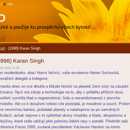
|
rss
O
zké a použije ku prospěchu všech bytostí ...
vod
-
(1998) Karan Singh
1998) Karan Singh
04.1999 11:05
ní moderátorko, drazí hlavní řečníci, vaše excelence Hanno Suchocká,
levážení delegáti a kolegové,
manita dnes ve své dlouhé a klikaté historii na planetě Zemi stojí na zásadní
ižovatce. Nyní má zdroje a technologie na to, aby v průběhu příštích dvou
setiletí vymítila hlad a negramotnost, bídu a nezaměstnanost z povrchu
mského. Ale co k dosažení tohoto cíle postrádá, je moudrost a soucit. Prolomi
me vesmírnou bariéru, probádali planety a natahujeme se po samotných
ězdách, avšak nejsme s to zpřetrhat okovy chudoby a hladu, despotismu a
dvýživy, které stále udržují přes polovinu lidské rasy v porobě. Předmět naší
nference Forum 2000, svolané prezidentem Václavem Havlem na tomto