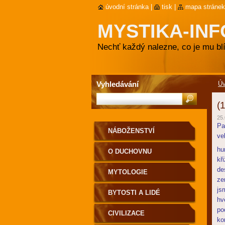
úvodní stránka
|
tisk
|
mapa stránek
MYSTIKA-INF
Nechť každý nalezne, co je mu blí
Vyhledávání
Ú
(
25.
Pa
NÁBOŽENSTVÍ
ve
hu
O DUCHOVNU
kř
de
MYTOLOGIE
ze
js
BYTOSTI A LIDÉ
hv
po
CIVILIZACE
ko