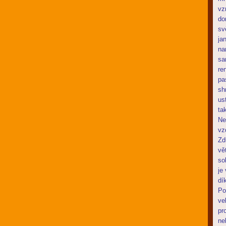
vz
do
sv
ja
na
sa
re
pa
sh
us
ta
Ne
vz
Zd
vě
so
je
dí
Po
ve
pr
ne