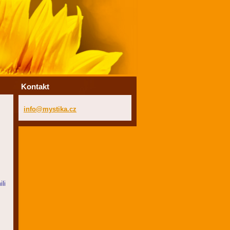
Kontakt
info@mys
tika.cz
li