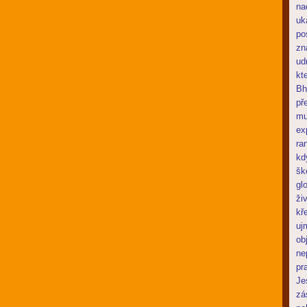
na
uk
po
zn
ud
kt
Bh
př
mu
ex
ra
kd
šk
gl
ži
kř
uj
ob
ne
pr
Je
zá