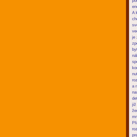
po
en
A 
ch
sv
ve
je
zp
by
ná
sp
ko
nu
ro
a 
na
de
ji
že
mn
Př
ro
pr