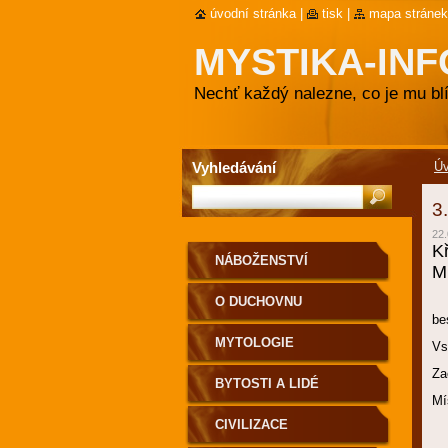
úvodní stránka
|
tisk
|
mapa stránek
MYSTIKA-INF
Nechť každý nalezne, co je mu blí
Vyhledávání
Ú
3
22.
K
NÁBOŽENSTVÍ
M
O DUCHOVNU
be
MYTOLOGIE
Vs
Za
BYTOSTI A LIDÉ
Mí
CIVILIZACE