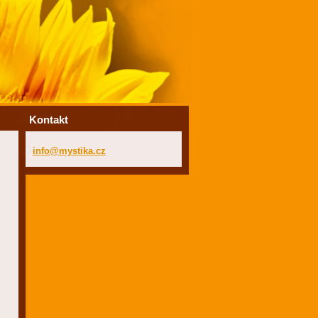
Kontakt
info@mys
tika.cz