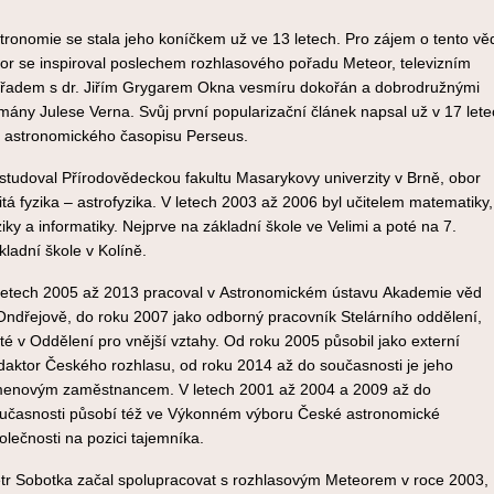
tronomie se stala jeho koníčkem už ve 13 letech. Pro zájem o tento vě
or se inspiroval poslechem rozhlasového pořadu Meteor, televizním
řadem s dr. Jiřím Grygarem Okna vesmíru dokořán a dobrodružnými
mány Julese Verna. Svůj první popularizační článek napsal už v 17 let
 astronomického časopisu Perseus.
studoval Přírodovědeckou fakultu Masarykovy univerzity v Brně, obor
itá fyzika – astrofyzika. V letech 2003 až 2006 byl učitelem matematiky,
ziky a informatiky. Nejprve na základní škole ve Velimi a poté na 7.
kladní škole v Kolíně.
letech 2005 až 2013 pracoval v Astronomickém ústavu Akademie věd
Ondřejově, do roku 2007 jako odborný pracovník Stelárního oddělení,
té v Oddělení pro vnější vztahy. Od roku 2005 působil jako externí
daktor Českého rozhlasu, od roku 2014 až do současnosti je jeho
enovým zaměstnancem. V letech 2001 až 2004 a 2009 až do
učasnosti působí též ve Výkonném výboru České astronomické
olečnosti na pozici tajemníka.
tr Sobotka začal spolupracovat s rozhlasovým Meteorem v roce 2003,