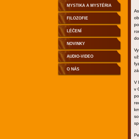
MYSTIKA A MYSTÉRIA
As
ob
FILOZOFIE
po
LÉČENÍ
ro
do
NOVINKY
Vy
AUDIO-VIDEO
už
fy
O NÁS
zá
V 
v 
po
re
km
so
sp
Pe