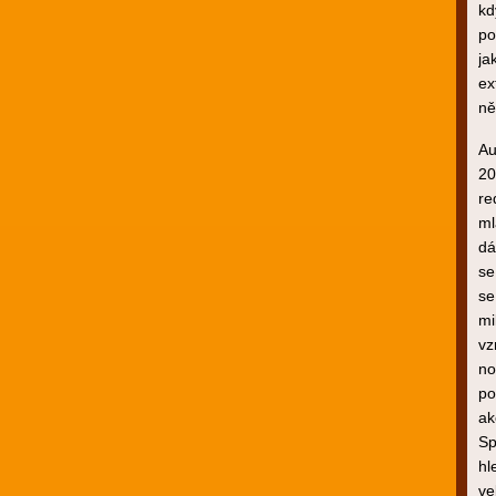
kd
po
ja
ex
ně
Au
20
re
ml
dá
se
se
mi
vz
no
po
ak
Sp
hl
ve