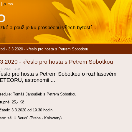
|
rss
O
zké a použije ku prospěchu všech bytostí ...
vod
-
3.3.2020 - křeslo pro hosta s Petrem Sobotkou
.3.2020 - křeslo pro hosta s Petrem Sobotkou
02.2020 13:28
řeslo pro hosta s Petrem Sobotkou o rozhlasovém
ETEORU, astronomii ...
seduje: Tomáš Janoušek s Petrem Sobotkou
tupné: 25,- Kč
čátek: 3.3.2020 od 19.30 hodin
sto: sál U Boudů (Praha - Kolovraty)