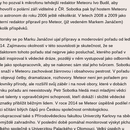
y ho pozval k mikrofonu tehdejší redaktor Meteoru Ivo Budil, aby
hovořil o polární záři viditelné z ČR. Sobotka pak byl hostem Meteoru
ko astronom do roku 2006 ještě několikrát. V letech 2008 a 2009 jako
terní redaktor připravil pro Meteor, (již vedeném Markem Janáčem)
kolik příspěvků.
torsky se po Marku Janáčovi ujal přípravy a moderování pořadu od le
14. Zajímavou okolností v této souvislosti je skutečnost, že se
daktorem tohoto pořadu stal nejprve jako posluchač, kterého pořad v
ádí inspiroval k vědecké dráze, později v něm vystupoval jako odborník
le jako spolupracovník, aby se nakonec sám stal jeho tvůrcem. Sobotk
 snaží v Meteoru zachovávat žánrovou i obsahovou pestrost. V pořadu
 objevují četby, dramatizace, rozhovory. Meteor není jen pořadem pro
lovníky přírody, ale rozšířil svůj záběr i na nové obory, které v dobách
niku pořadu ani neexistovaly. Petr Sobotka hledá mezi mladými vědci
vé talenty s vypravěčskými schopnosti, kteří dokáží i složité vědecké
znatky přiblížit běžným lidem. V roce 2014 se Meteor úspěšně podílel 
ci sčítání bílých čápů pro Českou společnost ornitologickou.
olupracoval také s Přírodovědeckou fakultou Univerzity Karlovy na sbě
emýždě zahradního. V poslední době pomáhal monitorovat výskyt plch
lkého společně s Univerzitou Palackého v Olomouci. Velký úspěch u