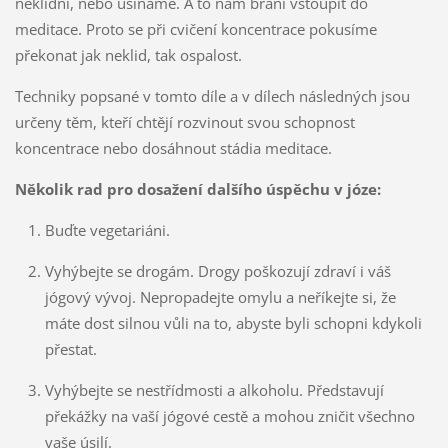
neklidní, nebo usínáme. A to nám brání vstoupit do
meditace. Proto se při cvičení koncentrace pokusíme
překonat jak neklid, tak ospalost.
Techniky popsané v tomto díle a v dílech následných jsou
určeny těm, kteří chtějí rozvinout svou schopnost
koncentrace nebo dosáhnout stádia meditace.
Několik rad pro dosažení dalšího úspěchu v józe:
Buďte vegetariáni.
Vyhýbejte se drogám. Drogy poškozují zdraví i váš
jógový vývoj. Nepropadejte omylu a neříkejte si, že
máte dost silnou vůli na to, abyste byli schopni kdykoli
přestat.
Vyhýbejte se nestřídmosti a alkoholu. Představují
překážky na vaší jógové cestě a mohou zničit všechno
vaše úsilí.