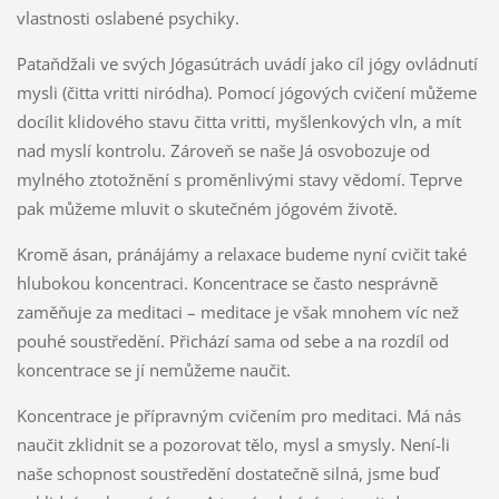
vlastnosti oslabené psychiky.
Pataňdžali ve svých Jógasútrách uvádí jako cíl jógy ovládnutí
mysli (čitta vritti niródha). Pomocí jógových cvičení můžeme
docílit klidového stavu čitta vritti, myšlenkových vln, a mít
nad myslí kontrolu. Zároveň se naše Já osvobozuje od
mylného ztotožnění s proměnlivými stavy vědomí. Teprve
pak můžeme mluvit o skutečném jógovém životě.
Kromě ásan, pránájámy a relaxace budeme nyní cvičit také
hlubokou koncentraci. Koncentrace se často nesprávně
zaměňuje za meditaci – meditace je však mnohem víc než
pouhé soustředění. Přichází sama od sebe a na rozdíl od
koncentrace se jí nemůžeme naučit.
Koncentrace je přípravným cvičením pro meditaci. Má nás
naučit zklidnit se a pozorovat tělo, mysl a smysly. Není-li
naše schopnost soustředění dostatečně silná, jsme buď