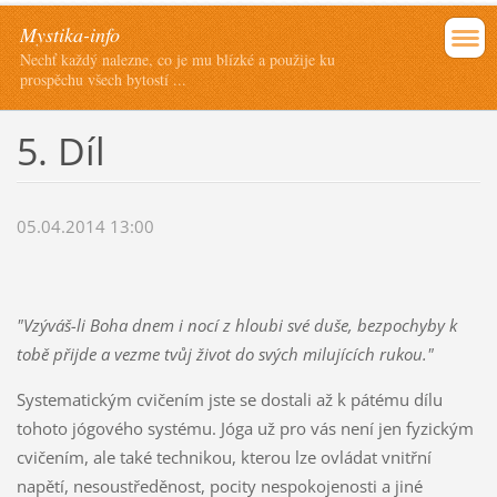
Mystika-info
Nechť každý nalezne, co je mu blízké a použije ku
prospěchu všech bytostí ...
5. Díl
05.04.2014 13:00
"Vzýváš-li Boha dnem i nocí z hloubi své duše, bezpochyby k
tobě přijde a vezme tvůj život do svých milujících rukou."
Systematickým cvičením jste se dostali až k pátému dílu
tohoto jógového systému. Jóga už pro vás není jen fyzickým
cvičením, ale také technikou, kterou lze ovládat vnitřní
napětí, nesoustředěnost, pocity nespokojenosti a jiné