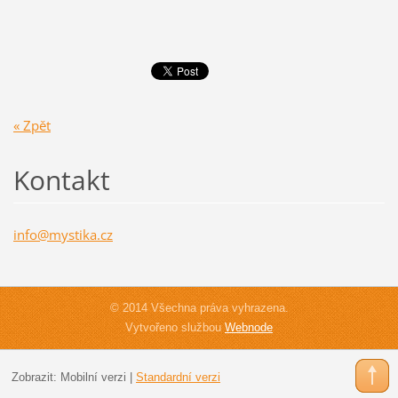
« Zpět
Kontakt
info@mys
tika.cz
© 2014 Všechna práva vyhrazena.
Vytvořeno službou
Webnode
Zobrazit:
Mobilní verzi
|
Standardní verzi