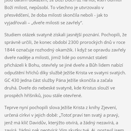
Boží milost, nepůsobí. To všechno je utvrzovalo v
přesvědčení, že doba milosti skončila neboli - jak to
vyjadřovali – „dveře milosti se zavřely“.
Studiem otázek svatyně získali jasnější poznání. Pochopili, že
správně určili, že konec období 2300 prorockých dnů v roce
1844 označuje rozhodný okamžik. I když se opravdu zavřely
dveře naděje a milosti, jimiž lidé po osmnáct staletí
přicházeli k Bohu, otevřely se jiné dveře a Bůh lidem nabízí
odpuštění hříchů díky službě Ježíše Krista ve svatyni svatých.
GC 430 Jedna část služby Pána Ježíše skončila a začala
druhá. Dveře do nebeské svatyně, kde Kristus slouží ve
prospěch hříšníků, jsou stále otevřené.
Teprve nyní pochopili slova Ježíše Krista z knihy Zjevení,
určená církvi v jejich době: „Totoť praví ten svatý a pravý,
jenž má klíč Davidův, kterýžto otvírá, a žádný nezavírá, a
zavírá, žádný pak neotvírá: Vím skutky tvé. Aj, postavil jsem