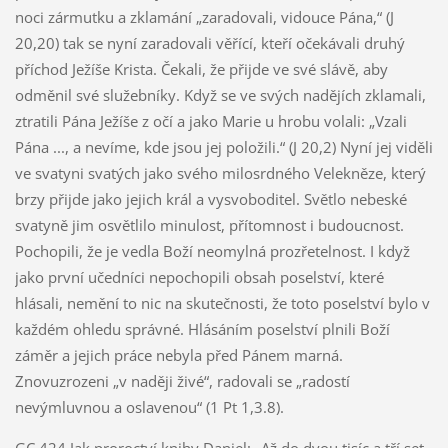
noci zármutku a zklamání „zaradovali, vidouce Pána,“ (J
20,20) tak se nyní zaradovali věřící, kteří očekávali druhý
příchod Ježíše Krista. Čekali, že přijde ve své slávě, aby
odměnil své služebníky. Když se ve svých nadějích zklamali,
ztratili Pána Ježíše z očí a jako Marie u hrobu volali: „Vzali
Pána ..., a nevíme, kde jsou jej položili.“ (J 20,2) Nyní jej viděli
ve svatyni svatých jako svého milosrdného Velekněze, který
brzy přijde jako jejich král a vysvoboditel. Světlo nebeské
svatyně jim osvětlilo minulost, přítomnost i budoucnost.
Pochopili, že je vedla Boží neomylná prozřetelnost. I když
jako první učedníci nepochopili obsah poselství, které
hlásali, nemění to nic na skutečnosti, že toto poselství bylo v
každém ohledu správné. Hlásáním poselství plnili Boží
záměr a jejich práce nebyla před Pánem marná.
Znovuzrozeni „v naději živé“, radovali se „radostí
nevýmluvnou a oslavenou“ (1 Pt 1,3.8).