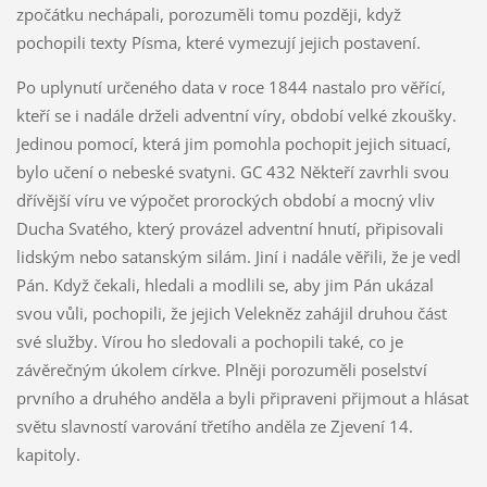
zpočátku nechápali, porozuměli tomu později, když
pochopili texty Písma, které vymezují jejich postavení.
Po uplynutí určeného data v roce 1844 nastalo pro věřící,
kteří se i nadále drželi adventní víry, období velké zkoušky.
Jedinou pomocí, která jim pomohla pochopit jejich situací,
bylo učení o nebeské svatyni. GC 432 Někteří zavrhli svou
dřívější víru ve výpočet prorockých období a mocný vliv
Ducha Svatého, který provázel adventní hnutí, připisovali
lidským nebo satanským silám. Jiní i nadále věřili, že je vedl
Pán. Když čekali, hledali a modlili se, aby jim Pán ukázal
svou vůli, pochopili, že jejich Velekněz zahájil druhou část
své služby. Vírou ho sledovali a pochopili také, co je
závěrečným úkolem církve. Plněji porozuměli poselství
prvního a druhého anděla a byli připraveni přijmout a hlásat
světu slavností varování třetího anděla ze Zjevení 14.
kapitoly.