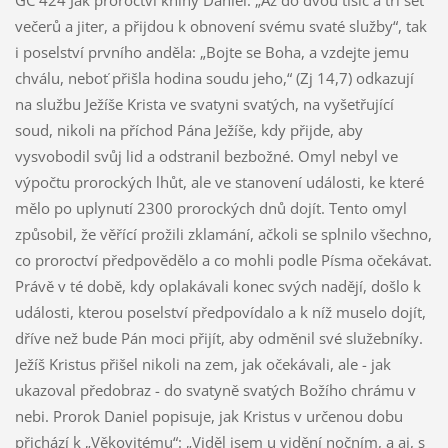
GC 424 Jak proroctví knihy Daniel: „Až do dvou tisíc a tří set
večerů a jiter, a přijdou k obnovení svému svaté služby“, tak
i poselství prvního anděla: „Bojte se Boha, a vzdejte jemu
chválu, neboť přišla hodina soudu jeho,“ (Zj 14,7) odkazují
na službu Ježíše Krista ve svatyni svatých, na vyšetřující
soud, nikoli na příchod Pána Ježíše, kdy přijde, aby
vysvobodil svůj lid a odstranil bezbožné. Omyl nebyl ve
výpočtu prorockých lhůt, ale ve stanovení události, ke které
mělo po uplynutí 2300 prorockých dnů dojít. Tento omyl
způsobil, že věřící prožili zklamání, ačkoli se splnilo všechno,
co proroctví předpovědělo a co mohli podle Písma očekávat.
Právě v té době, kdy oplakávali konec svých nadějí, došlo k
události, kterou poselství předpovídalo a k níž muselo dojít,
dříve než bude Pán moci přijít, aby odměnil své služebníky.
Ježíš Kristus přišel nikoli na zem, jak očekávali, ale - jak
ukazoval předobraz - do svatyně svatých Božího chrámu v
nebi. Prorok Daniel popisuje, jak Kristus v určenou dobu
přichází k „Věkovitému“: „Viděl jsem u vidění nočním, a aj, s