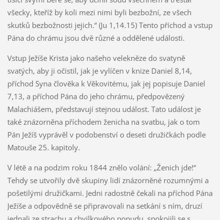
všecky, kteříž by koli mezi nimi byli bezbožní, ze všech
skutků bezbožnosti jejich.“ (Ju 1,14.15) Tento příchod a vstup
Pána do chrámu jsou dvě různé a oddělené události.
Vstup Ježíše Krista jako našeho velekněze do svatyně
svatých, aby ji očistil, jak je vylíčen v knize Daniel 8,14,
příchod Syna člověka k Věkovitému, jak jej popisuje Daniel
7,13, a příchod Pána do jeho chrámu, předpovězený
Malachiášem, představují stejnou událost. Tato událost je
také znázorněna příchodem ženicha na svatbu, jak o tom
Pán Ježíš vyprávěl v podobenství o deseti družičkách podle
Matouše 25. kapitoly.
V létě a na podzim roku 1844 znělo volání: „Ženich jde!“
Tehdy se utvořily dvě skupiny lidí znázorněné rozumnými a
pošetilými družičkami. Jedni radostně čekali na příchod Pána
Ježíše a odpovědně se připravovali na setkání s ním, druzí
jednali ze strachu a chvilkového popudu, spokojili se s