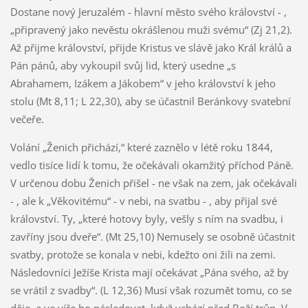
Dostane nový Jeruzalém - hlavní město svého království - ,
„připravený jako nevěstu okrášlenou muži svému“ (Zj 21,2).
Až přijme království, přijde Kristus ve slávě jako Král králů a
Pán pánů, aby vykoupil svůj lid, který usedne „s
Abrahamem, Izákem a Jákobem“ v jeho království k jeho
stolu (Mt 8,11; L 22,30), aby se účastnil Beránkovy svatební
večeře.
Volání „Ženich přichází,“ které zaznělo v létě roku 1844,
vedlo tisíce lidí k tomu, že očekávali okamžitý příchod Páně.
V určenou dobu Ženich přišel - ne však na zem, jak očekávali
- , ale k „Věkovitému“ - v nebi, na svatbu - , aby přijal své
království. Ty, „které hotovy byly, vešly s ním na svadbu, i
zavříny jsou dveře“. (Mt 25,10) Nemusely se osobně účastnit
svatby, protože se konala v nebi, kdežto oni žili na zemi.
Následovníci Ježíše Krista mají očekávat „Pána svého, až by
se vrátil z svadby“. (L 12,36) Musí však rozumět tomu, co se