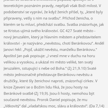
teoretickým poznáním pravdy, nepřijali však Boží milost. V
podobenství se vypráví, že když ženich přišel, ty, „které byly
připraveny, vešly s ním na svatbu“. Příchod ženicha, o
kterém se tu mluví, předchází svatbu. Svatba znázorňuje, jak
se Kristus ujímá svého království. GC 427 Svaté město -
nový Jeruzalém, který je hlavním městem a představitelem
království - je nazýváno „nevěstou, chotí Beránkovou“. Anděl
Janovi řekl: „Pojď, ukážiť nevěstu, manželku Beránkovu.“
Apoštol Jan pak popisuje: „I vnesl mne v duchu na horu
velikou a vysokou, a ukázal mi město veliké, ten svatý
Jeruzalém, sstupující s nebe od Boha.“ (Zj 21,9.10) Svaté
město jednoznačně představuje Beránkovu nevěstu a
družičky, které šly ženichovi naproti, znázorňují církev. V
knize Zjevení se o Božím lidu říká, že jsou hosty na
Beránkově svatbě (Zj 19,9). Jsou-li hosty, nemohou být
současně nevěstou. Prorok Daniel popisuje, že mu
„Věkovitý“ dal „vladařskou moc, slávu a království“. (Da 7,14)