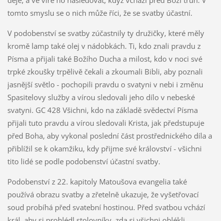
děje, a ve víře ho následovat, když vchází před Boží trůn. V
tomto smyslu se o nich může říci, že se svatby účastní.
V podobenství se svatby zúčastnily ty družičky, které měly
kromě lamp také olej v nádobkách. Ti, kdo znali pravdu z
Písma a přijali také Božího Ducha a milost, kdo v noci své
trpké zkoušky trpělivě čekali a zkoumali Bibli, aby poznali
jasnější světlo - pochopili pravdu o svatyni v nebi i změnu
Spasitelovy služby a vírou sledovali jeho dílo v nebeské
svatyni. GC 428 Všichni, kdo na základě svědectví Písma
přijali tuto pravdu a vírou sledovali Krista, jak předstupuje
před Boha, aby vykonal poslední část prostřednického díla a
přiblížil se k okamžiku, kdy přijme své království - všichni
tito lidé se podle podobenství účastní svatby.
Podobenství z 22. kapitoly Matoušova evangelia také
používá obrazu svatby a zřetelně ukazuje, že vyšetřovací
soud probíhá před svatební hostinou. Před svatbou vchází
král, aby si prohlédl stolovníky, zda si všichni oblékli