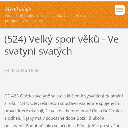
Mystika-info
Nechť každý nalezne, co je mu blízké a použije ku
prospěchu všech bytostí ...
(524) Velký spor věků - Ve
svatyni svatých
04.05.2016 18:36
GC 423 Otázka svatyně se stala klíčem k vysvětlení zklamání
z roku 1844. Otevřela celou soustavu vzájemně spojených
pravd, které ukazují, že velké adventní hnutí řídila Boží ruka,
a odhalují, jaký má v současné době Boží lid úkol a
postavení. Podobně jako se učedníci Pána Ježíše po strašné