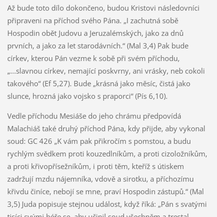
Až bude toto dílo dokončeno, budou Kristovi následovníci
připraveni na příchod svého Pána. „I zachutná sobě
Hospodin obět Judovu a Jeruzalémských, jako za dnů
prvních, a jako za let starodávních.“ (Mal 3,4) Pak bude
církev, kterou Pán vezme k sobě při svém příchodu,
„...slavnou církev, nemající poskvrny, ani vrásky, neb cokoli
takového“ (Ef 5,27). Bude „krásná jako měsíc, čistá jako
slunce, hrozná jako vojsko s praporci“ (Pís 6,10).
Vedle příchodu Mesiáše do jeho chrámu předpovídá
Malachiáš také druhý příchod Pána, kdy přijde, aby vykonal
soud: GC 426 „K vám pak přikročím s pomstou, a budu
rychlým svědkem proti kouzedlníkům, a proti cizoložníkům,
a proti křivopřísežníkům, i proti těm, kteříž s útiskem
zadržují mzdu nájemníka, vdově a sirotku, a příchozímu
křivdu činíce, nebojí se mne, praví Hospodin zástupů.“ (Mal
3,5) Juda popisuje stejnou událost, když říká: „Pán s svatými
tisíci svými béře se, aby učinil soud všechněm a trestal