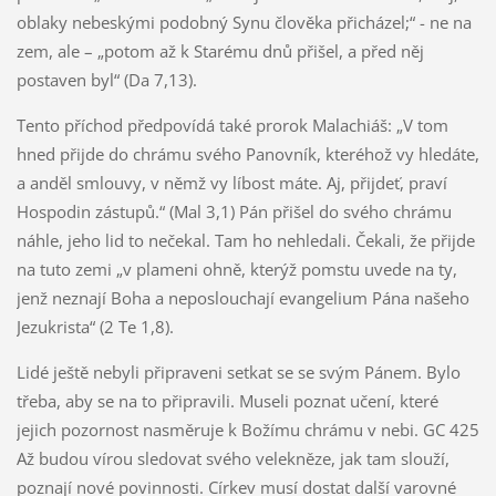
oblaky nebeskými podobný Synu člověka přicházel;“ - ne na
zem, ale – „potom až k Starému dnů přišel, a před něj
postaven byl“ (Da 7,13).
Tento příchod předpovídá také prorok Malachiáš: „V tom
hned přijde do chrámu svého Panovník, kteréhož vy hledáte,
a anděl smlouvy, v němž vy líbost máte. Aj, přijdeť, praví
Hospodin zástupů.“ (Mal 3,1) Pán přišel do svého chrámu
náhle, jeho lid to nečekal. Tam ho nehledali. Čekali, že přijde
na tuto zemi „v plameni ohně, kterýž pomstu uvede na ty,
jenž neznají Boha a neposlouchají evangelium Pána našeho
Jezukrista“ (2 Te 1,8).
Lidé ještě nebyli připraveni setkat se se svým Pánem. Bylo
třeba, aby se na to připravili. Museli poznat učení, které
jejich pozornost nasměruje k Božímu chrámu v nebi. GC 425
Až budou vírou sledovat svého velekněze, jak tam slouží,
poznají nové povinnosti. Církev musí dostat další varovné