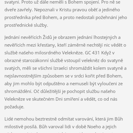
svatyni. Proto už dále neměli s Bohem spojení. Pro ně se
dveře zavřely. Nepoznali v Kristu pravou oběť a jediného
prostředníka před Bohem, a proto nedostali požehnání jeho
prostřednické služby.
Jednání nevěřících Židů je obrazem jednání lhostejných a
nevěřících mezi křesťany, kteří záměrně nechtějí nic vědět o
službě našeho milosrdného Velekněze. GC 431 Když v
obrazné starozákonní službě vstoupil velekněz do svatyně
svatých, měli se všichni Izraelci shromáždit kolem svatyně a
nejslavnostnějším způsobem se v srdci kořit před Bohem,
aby jim mohlo být odpuštěno a nemuseli být vyloučeni ze
shromáždění. Oč důležitější je pochopit službu našeho
Velekněze ve skutečném Dni smíření a vědět, co od nás
požaduje.
Lidé nemohou beztrestně odmítat varování, která jim Bůh
milostivě posílá. Bůh varoval lidi v době Noeho a jejich