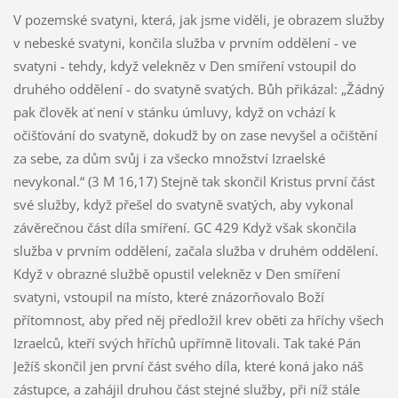
V pozemské svatyni, která, jak jsme viděli, je obrazem služby
v nebeské svatyni, končila služba v prvním oddělení - ve
svatyni - tehdy, když velekněz v Den smíření vstoupil do
druhého oddělení - do svatyně svatých. Bůh přikázal: „Žádný
pak člověk ať není v stánku úmluvy, když on vchází k
očišťování do svatyně, dokudž by on zase nevyšel a očištění
za sebe, za dům svůj i za všecko množství Izraelské
nevykonal.“ (3 M 16,17) Stejně tak skončil Kristus první část
své služby, když přešel do svatyně svatých, aby vykonal
závěrečnou část díla smíření. GC 429 Když však skončila
služba v prvním oddělení, začala služba v druhém oddělení.
Když v obrazné službě opustil velekněz v Den smíření
svatyni, vstoupil na místo, které znázorňovalo Boží
přítomnost, aby před něj předložil krev oběti za hříchy všech
Izraelců, kteří svých hříchů upřímně litovali. Tak také Pán
Ježíš skončil jen první část svého díla, které koná jako náš
zástupce, a zahájil druhou část stejné služby, při níž stále