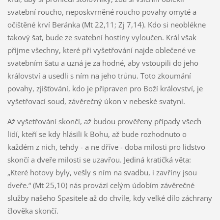
svatební roucho, neposkvrněné roucho povahy omyté a
očištěné krví Beránka (Mt 22,11; Zj 7,14). Kdo si neoblékne
takový šat, bude ze svatební hostiny vyloučen. Král však
přijme všechny, které při vyšetřování najde oblečené ve
svatebním šatu a uzná je za hodné, aby vstoupili do jeho
království a usedli s ním na jeho trůnu. Toto zkoumání
povahy, zjišťování, kdo je připraven pro Boží království, je
vyšetřovací soud, závěrečný úkon v nebeské svatyni.
Až vyšetřování skončí, až budou prověřeny případy všech
lidí, kteří se kdy hlásili k Bohu, až bude rozhodnuto o
každém z nich, tehdy - a ne dříve - doba milosti pro lidstvo
skončí a dveře milosti se uzavřou. Jediná kratičká věta:
„Které hotovy byly, vešly s ním na svadbu, i zavříny jsou
dveře.“ (Mt 25,10) nás provází celým údobím závěrečné
služby našeho Spasitele až do chvíle, kdy velké dílo záchrany
člověka skončí.