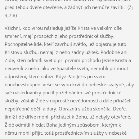
před tebou dveře otevřené, a žádnýť jich nemůže zavříti.“ (Zj
3,7.8)
Všichni, kdo vírou následují Ježíše Krista ve velkém díle
smíření, mají prospěch z jeho prostřednické služby.
Pochopitelně lidé, kteří zavrhují světlo, jež objasňuje tuto
Kristovu službu, nemají z něho žádný užitek. Podobně ani
Židé, kteří odmítli světlo při prvním příchodu Ježíše Krista a
neuvěřili v něho jako ve Spasitele světa, nemohli přijmout
odpuštění, které nabízí. Když Pán Ježíš po svém
nanebevstoupení vešel se svou krví do nebeské svatyně, aby
své následovníky poctil požehnáním své prostřednické
služby, zůstali Židé v naprosté nevědomosti a dále přinášeli
nepotřebné oběti a dary. Obrazná služba skončila. Dveře,
jimiž lidé dříve mohli přicházet k Bohu, už nebyly otevřené.
Židé odmítli hledat Boha jediným způsobem, kterým k
němu mohli přijít, totiž prostřednictvím služby v nebeské