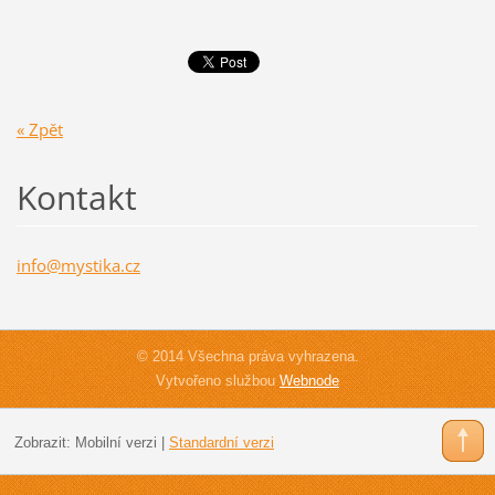
« Zpět
Kontakt
info@mys
tika.cz
© 2014 Všechna práva vyhrazena.
Vytvořeno službou
Webnode
Zobrazit:
Mobilní verzi
|
Standardní verzi