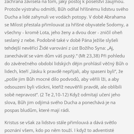
záchrana závisela na tom, jaký postoj k poselství zaujmou.
Protože výstrahu odmítli, Bůh odňal hříšnému lidstvu svého
Ducha a lidé zahynuli ve vodách potopy. V době Abrahama
se Milost přestala přimlouvat za hříšné obyvatele Sodomy, a
všechny - kromě Lota, jeho ženy a dvou dcer - zničil oheň
seslaný z nebe. Podobně také v době Pána Ježíše slyšeli
tehdejší nevěřící Židé varování z úst Božího Syna: „Aj,
zanecháváť se vám dům váš pustý.“ (Mt 23,38) Při pohledu
do závěrečného období lidských dějin prohlásil věčný Bůh o
lidech, kteří „lásku k pravdě nepřijali, aby spaseni byli“, že
„pošle jim Bůh mocné dílo podvodů, aby věřili lži, a aby
odsouzeni byli všickni, kteříž neuvěřili pravdě, ale oblíbili
sobě nepravost“. (2 Te 2,10-12) Když odmítají učení jeho
slova, Bůh jim odjímá svého Ducha a ponechává je na
pospas bludům, které mají rádi.
Kristus se však za lidstvo stále přimlouvá a dává světlo
poznání všem, kdo po něm touží. I když to adventisté