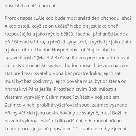
poselství a další naučení.
Prorok napsal: „Ale kdo bude moci snésti den příchodu jeho?
A kdo ostojí, když se on ukáže? Nebo on jest jako oheň
rozpouštějící a jako mýdlo běličů. I sedna, přeháněti bude a
přečišťovati stříbro, a přečistí syny Léví, a vyčistí je jako zlato
a jako stříbro. I budou Hospodinovi, obětujíce oběti v
spravedlnosti.“ (Mal 3,2.3) Až se Kristus přestane přimlouvat
za lidstvo v nebeské svatyni, budou muset lidé žijící na zemi
stát před tváří svatého Boha bez prostředníka. Jejich šat
musí být bez poskvrny, jejich povaha musí být očištěna od
hříchu krví Pána Ježíše. Prostřednictvím Boží milosti a
vlastním vytrvalým úsilím musejí zvítězit v boji se zlem.
Zatímco v nebi probíhá vyšetřovací soud, zatímco vyznané
hříchy věřících jsou odstraňovány ze svatyně, musí Boží lid
na zemi vykonat zvláštní dílo očištění, odstranění hříchu.
Tento proces je jasně popsán ve 14. kapitole knihy Zjevení.