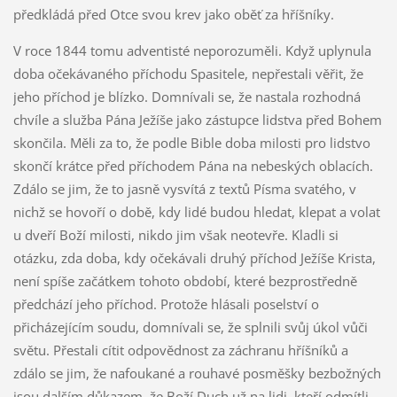
předkládá před Otce svou krev jako oběť za hříšníky.
V roce 1844 tomu adventisté neporozuměli. Když uplynula
doba očekávaného příchodu Spasitele, nepřestali věřit, že
jeho příchod je blízko. Domnívali se, že nastala rozhodná
chvíle a služba Pána Ježíše jako zástupce lidstva před Bohem
skončila. Měli za to, že podle Bible doba milosti pro lidstvo
skončí krátce před příchodem Pána na nebeských oblacích.
Zdálo se jim, že to jasně vysvítá z textů Písma svatého, v
nichž se hovoří o době, kdy lidé budou hledat, klepat a volat
u dveří Boží milosti, nikdo jim však neotevře. Kladli si
otázku, zda doba, kdy očekávali druhý příchod Ježíše Krista,
není spíše začátkem tohoto období, které bezprostředně
předchází jeho příchod. Protože hlásali poselství o
přicházejícím soudu, domnívali se, že splnili svůj úkol vůči
světu. Přestali cítit odpovědnost za záchranu hříšníků a
zdálo se jim, že nafoukané a rouhavé posměšky bezbožných
jsou dalším důkazem, že Boží Duch už na lidi, kteří odmítli