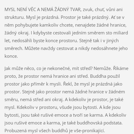
MYSL NENÍ VĚC A NEMÁ ŽÁDNÝ TVAR, zvuk, chuť, vůni ani
strukturu. Mysl je prázdná. Prostor je také prázdný. Ať se v
něm pohybujete kamkoliv chcete, nenajdete žádné hranice,
žádný okraj. I kdybyste cestovali jedním směrem sto miliard
let, nedosáhli byste konce prostoru. Stejně tak i v jiných
směrech. Můžete navždy cestovat a nikdy nedosáhnete jeho
konce.
Jak může něco, co je nekonečné, mít střed? Nemůže. Říkáme
proto, že prostor nemá hranice ani střed. Buddha použil
prostor jako příměr k mysli. Řekl, že mysl je prázdná jako
prostor. Stejně jako prostor nemá žádné hranice v žádném
směru, nemá střed ani okraj. A kdekoliv je prostor, je také
mysl. Kdekoliv v prostoru, všude jsou bytosti. A kde jsou
bytosti, jsou také rušivé emoce a tvoří se karma. A kdekoliv
jsou rušivé emoce a karma, je také buddhovská podstata.
Probuzená mysl všech buddhů je vše‑pronikající.