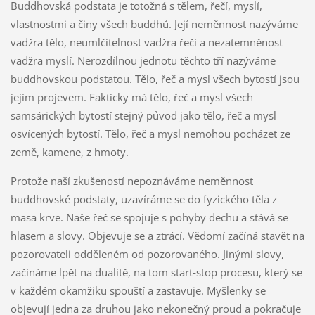
Buddhovská podstata je totožná s tělem, řečí, myslí,
vlastnostmi a činy všech buddhů. Její neměnnost nazýváme
vadžra tělo, neumlčitelnost vadžra řečí a nezatemněnost
vadžra myslí. Nerozdílnou jednotu těchto tří nazýváme
buddhovskou podstatou. Tělo, řeč a mysl všech bytostí jsou
jejím projevem. Fakticky má tělo, řeč a mysl všech
samsárických bytostí stejný původ jako tělo, řeč a mysl
osvícených bytostí. Tělo, řeč a mysl nemohou pocházet ze
země, kamene, z hmoty.
Protože naší zkušeností nepoznáváme neměnnost
buddhovské podstaty, uzavíráme se do fyzického těla z
masa krve. Naše řeč se spojuje s pohyby dechu a stává se
hlasem a slovy. Objevuje se a ztrácí. Vědomí začíná stavět na
pozorovateli odděleném od pozorovaného. Jinými slovy,
začínáme lpět na dualitě, na tom start‑stop procesu, který se
v každém okamžiku spouští a zastavuje. Myšlenky se
objevují jedna za druhou jako nekonečný proud a pokračuje