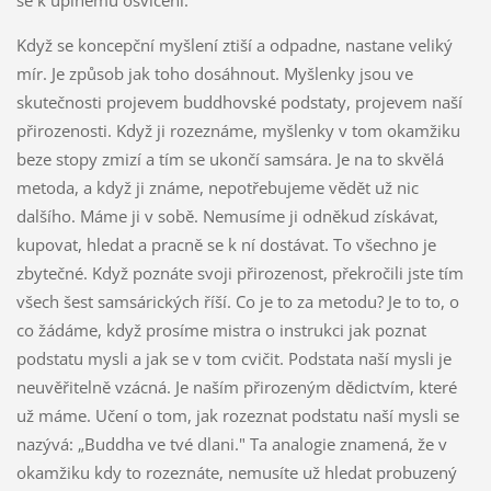
Když se koncepční myšlení ztiší a odpadne, nastane veliký
mír. Je způsob jak toho dosáhnout. Myšlenky jsou ve
skutečnosti projevem buddhovské podstaty, projevem naší
přirozenosti. Když ji rozeznáme, myšlenky v tom okamžiku
beze stopy zmizí a tím se ukončí samsára. Je na to skvělá
metoda, a když ji známe, nepotřebujeme vědět už nic
dalšího. Máme ji v sobě. Nemusíme ji odněkud získávat,
kupovat, hledat a pracně se k ní dostávat. To všechno je
zbytečné. Když poznáte svoji přirozenost, překročili jste tím
všech šest samsárických říší. Co je to za metodu? Je to to, o
co žádáme, když prosíme mistra o instrukci jak poznat
podstatu mysli a jak se v tom cvičit. Podstata naší mysli je
neuvěřitelně vzácná. Je naším přirozeným dědictvím, které
už máme. Učení o tom, jak rozeznat podstatu naší mysli se
nazývá: „Buddha ve tvé dlani." Ta analogie znamená, že v
okamžiku kdy to rozeznáte, nemusíte už hledat probuzený