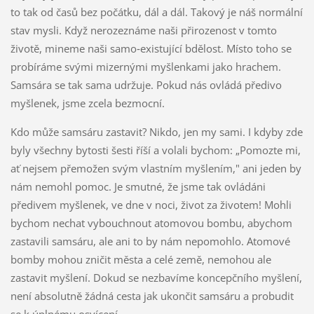
to tak od časů bez počátku, dál a dál. Takový je náš normální
stav mysli. Když nerozeznáme naši přirozenost v tomto
životě, mineme naši samo‑existující bdělost. Místo toho se
probíráme svými mizernými myšlenkami jako hrachem.
Samsára se tak sama udržuje. Pokud nás ovládá předivo
myšlenek, jsme zcela bezmocní.
Kdo může samsáru zastavit? Nikdo, jen my sami. I kdyby zde
byly všechny bytosti šesti říší a volali bychom: „Pomozte mi,
ať nejsem přemožen svým vlastním myšlením," ani jeden by
nám nemohl pomoc. Je smutné, že jsme tak ovládáni
předivem myšlenek, ve dne v noci, život za životem! Mohli
bychom nechat vybouchnout atomovou bombu, abychom
zastavili samsáru, ale ani to by nám nepomohlo. Atomové
bomby mohou zničit města a celé země, nemohou ale
zastavit myšlení. Dokud se nezbavíme koncepčního myšlení,
není absolutně žádná cesta jak ukončit samsáru a probudit
se k úplnému osvícení.