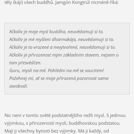
těly (káji) všech buddhů. Jamgön Kongtrül nicméně říká:
Ačkoliv je moje mysl buddha, neuvědomuji si to.
Ačkoliv je mé myšlení dharmakája, neuvědomuji si to.
Ačkoliv je to vrozené a nevytvořené, neuvědomuji si to.
Ačkoliv je přirozenost mým základním stavem, nejsem o
tom přesvědčen.
Guru, mysli na mě. Pohlédni na mě se soucitem!
Požehnej mi, ať se moje přirozená pozornost sama
osvobodí.
Nic není v tomto světě podstatnějšího nežli mysl. S jedinou
výjimkou, s přirozeností mysli, buddhovskou podstatou.
Mají ji všechny bytosti bez výjimky. Má ji každý, od