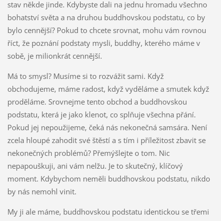
stav někde jinde. Kdybyste dali na jednu hromadu všechno
bohatství světa a na druhou buddhovskou podstatu, co by
bylo cennější? Pokud to chcete srovnat, mohu vám rovnou
říct, že poznání podstaty mysli, buddhy, kterého máme v
sobě, je milionkrát cennější.
Má to smysl? Musíme si to rozvážit sami. Když
obchodujeme, máme radost, když vyděláme a smutek když
proděláme. Srovnejme tento obchod a buddhovskou
podstatu, která je jako klenot, co splňuje všechna přání.
Pokud jej nepoužijeme, čeká nás nekonečná samsára. Není
zcela hloupé zahodit své štěstí a s tím i příležitost zbavit se
nekonečných problémů? Přemýšlejte o tom. Nic
nepapouškuji, ani vám nelžu. Je to skutečný, klíčový
moment. Kdybychom neměli buddhovskou podstatu, nikdo
by nás nemohl vinit.
My ji ale máme, buddhovskou podstatu identickou se třemi