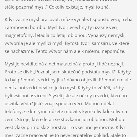
stále‑pozorná mysl." Cokoliv existuje, mysl to zná.
Když začne mysl pracovat, může vynalézt spoustu věcí, třeba
i atomovou bombu. Mysl tvoří všechny ty úžasné věci,
magnetofony, letadla co létají oblohou. Vynálezy nemyslí,
vytvořila je ale myslící mysl. Bytosti tvoří samsáru, ve které
se nacházíme. Tento výtvor nám ale k ničemu nepomůže.
Mysl je neviditelná a nehmatatelná a proto ji lidé neznají.
Proto se diví: „Poznal jsem skutečně podstatu mysli?" Kdyby
to byl předmět, vědci by ji už dávno objevili. Předmětem ale
není a ani vědci neví co je to mysl. Kdyby to věděli, už by
byli všichni osvícení! Slyšeli jste ale někdy o vědci, kterého
osvítila věda? Jistě, znají spoustu věcí. Mohou udělat
telefony, se kterými můžete mluvit s kýmkoliv kdekoliv na
zemi. Stroje, které létají se stovkami lidí oblohou. Mohou
vést vlaky přímo skrz horstva. To všechno je možné. Když
mysl začne pracovat, je to nevyčerpatelný poklad. Stále to