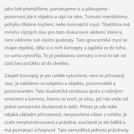
Jako lidé přemýšlíme, pamatujeme si a plánujeme -
pozornost jde k objektu a ulpí na něm. Tomuto mentálnímu
pohybu říkáme myšlení, nebo koncepční mysl. Tibetština má
mnoho různých slov pro toto diskursivní vědomí, které si
není vědomo své vlastní podstaty. Tato ignorantská mysl se
chápe objektů, dělá si o nich koncepty a zaplétá se do toho,
co sama vytvořila. To je podstatou samsáry a trvá to tak od
časů bez počátku až do dneška.
Zaujetí koncepty je jen uměle vytvořené, není to přirozený
stav. Je založeno na subjektu a objektu, pozorovateli a
pozorovaném. Tato dualistická struktura spolu s rušivými
emocemi a karmou, kterou to tvoří, je silou, jež nás vede od
jedné samsárické zkušenosti k další. Přesto je zde stále
nějaká základní přirozenost, nevytvořená vůbec z ničeho. Je
zcela nevykonstruovaná a prázdná, současně je ale bdělá a
má poznávací schopnost. Tato nerozdílná jednota prázdnoty