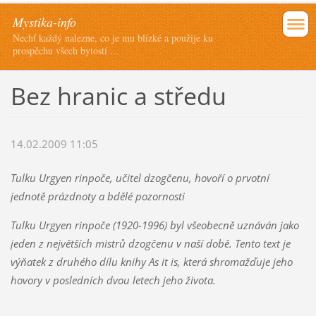
Mystika-info
Nechť každý nalezne, co je mu blízké a použije ku
prospěchu všech bytostí ...
Bez hranic a středu
14.02.2009 11:05
Tulku Urgyen rinpoče, učitel dzogčenu, hovoří o prvotní
jednotě prázdnoty a bdělé pozornosti
Tulku Urgyen rinpoče (1920-1996) byl všeobecně uznáván jako
jeden z největších mistrů dzogčenu v naší době. Tento text je
výňatek z druhého dílu knihy As it is, která shromažďuje jeho
hovory v posledních dvou letech jeho života.