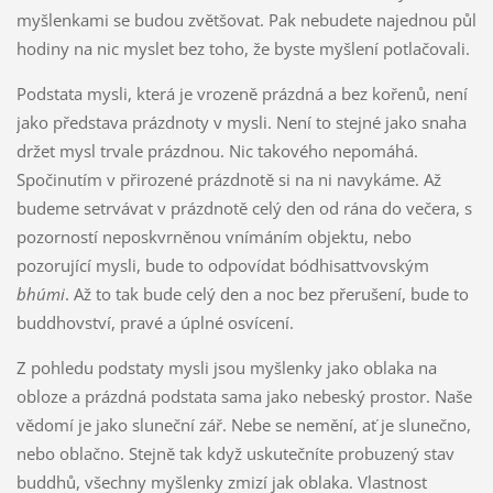
myšlenkami se budou zvětšovat. Pak nebudete najednou půl
hodiny na nic myslet bez toho, že byste myšlení potlačovali.
Podstata mysli, která je vrozeně prázdná a bez kořenů, není
jako představa prázdnoty v mysli. Není to stejné jako snaha
držet mysl trvale prázdnou. Nic takového nepomáhá.
Spočinutím v přirozené prázdnotě si na ni navykáme. Až
budeme setrvávat v prázdnotě celý den od rána do večera, s
pozorností neposkvrněnou vnímáním objektu, nebo
pozorující mysli, bude to odpovídat bódhisattvovským
bhúmi
. Až to tak bude celý den a noc bez přerušení, bude to
buddhovství, pravé a úplné osvícení.
Z pohledu podstaty mysli jsou myšlenky jako oblaka na
obloze a prázdná podstata sama jako nebeský prostor. Naše
vědomí je jako sluneční zář. Nebe se nemění, ať je slunečno,
nebo oblačno. Stejně tak když uskutečníte probuzený stav
buddhů, všechny myšlenky zmizí jak oblaka. Vlastnost