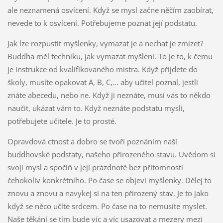
ale neznamená osvícení. Když se mysl začne něčím zaobírat,
nevede to k osvícení. Potřebujeme poznat její podstatu.
Jak lze rozpustit myšlenky, vymazat je a nechat je zmizet?
Buddha měl techniku, jak vymazat myšlení. To je to, k čemu
je instrukce od kvalifikovaného mistra. Když přijdete do
školy, musíte opakovat A, B, C,... aby učitel poznal, jestli
znáte abecedu, nebo ne. Když ji neznáte, musí vás to někdo
naučit, ukázat vám to. Když neznáte podstatu mysli,
potřebujete učitele. Je to prosté.
Opravdová ctnost a dobro se tvoří poznáním naší
buddhovské podstaty, našeho přirozeného stavu. Uvědom si
svoji mysl a spočiň v její prázdnotě bez přítomnosti
čehokoliv konkrétního. Po čase se objeví myšlenky. Dělej to
znovu a znovu a navykej si na ten přirozený stav. Je to jako
když se něco učíte srdcem. Po čase na to nemusíte myslet.
Naše těkání se tím bude víc a víc usazovat a mezery mezi