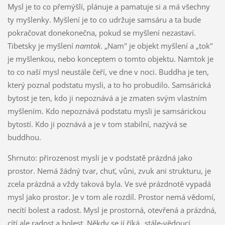
Mysl je to co přemýšlí, plánuje a pamatuje si a má všechny
ty myšlenky. Myšlení je to co udržuje samsáru a ta bude
pokračovat donekonečna, pokud se myšlení nezastaví.
Tibetsky je myšlení
namtok
. „Nam" je objekt myšlení a „tok"
je myšlenkou, nebo konceptem o tomto objektu. Namtok je
to co naší mysl neustále čeří, ve dne v noci. Buddha je ten,
který poznal podstatu mysli, a to ho probudilo. Samsárická
bytost je ten, kdo ji nepoznává a je zmaten svým vlastním
myšlením. Kdo nepoznává podstatu mysli je samsárickou
bytostí. Kdo ji poznává a je v tom stabilní, nazývá se
buddhou.
Shrnuto: přirozenost mysli je v podstatě prázdná jako
prostor. Nemá žádný tvar, chuť, vůni, zvuk ani strukturu, je
zcela prázdná a vždy taková byla. Ve své prázdnotě vypadá
mysl jako prostor. Je v tom ale rozdíl. Prostor nemá vědomí,
necítí bolest a radost. Mysl je prostorná, otevřená a prázdná,
cítí ale radost a bolest. Někdy se jí říká „stále‑vědoucí,