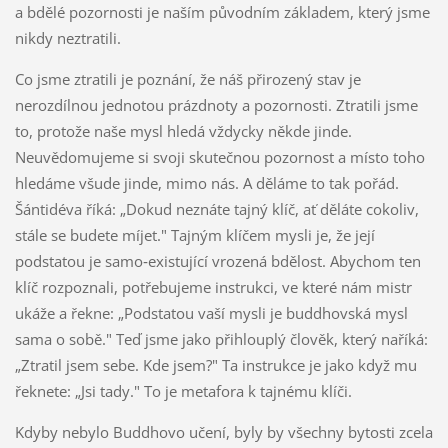
a bdělé pozornosti je naším původním základem, který jsme
nikdy neztratili.
Co jsme ztratili je poznání, že náš přirozený stav je
nerozdílnou jednotou prázdnoty a pozornosti. Ztratili jsme
to, protože naše mysl hledá vždycky někde jinde.
Neuvědomujeme si svoji skutečnou pozornost a místo toho
hledáme všude jinde, mimo nás. A děláme to tak pořád.
Šántidéva říká: „Dokud neznáte tajný klíč, ať děláte cokoliv,
stále se budete míjet." Tajným klíčem mysli je, že její
podstatou je samo‑existující vrozená bdělost. Abychom ten
klíč rozpoznali, potřebujeme instrukci, ve které nám mistr
ukáže a řekne: „Podstatou vaší mysli je buddhovská mysl
sama o sobě." Teď jsme jako přihlouplý člověk, který naříká:
„Ztratil jsem sebe. Kde jsem?" Ta instrukce je jako když mu
řeknete: „Jsi tady." To je metafora k tajnému klíči.
Kdyby nebylo Buddhovo učení, byly by všechny bytosti zcela