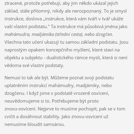
ztracené, protože potřebují, aby jim někdo ukázal jejich
základ, stále přítomný, nikdy ale nerozpoznaný. To je smysl
instrukce, doslova „instrukce, která vám tváří v tvář ukáže
vaší vlastní podstatu." Ta instrukce má působivá jména jako
mahámudra, madjámika (střední cesta), nebo d
zogčen.
Všechna tato učení ukazují tu samou základní podstatu. Jsou
naprostým opakem koncepčního myšlení, které staví na
objektu a subjektu - dualistického rámce mysli, která si není
vědoma své vlastní podstaty.
Nemusí to tak ale být. Můžeme poznat svoji podstatu
uplatněním instrukcí mahámudry, madjámiky, nebo
dzogčenu. I když jsme v podstatě vrozeně osvícení,
neuvědomujeme si to. Potřebujeme být proto
znovu‑osvícení. Nejprve to musíme pochopit, pak se v tom
cvičit a dosáhnout stability. Jako znovu‑osvícení už
nemusíme bloudit samsárou.