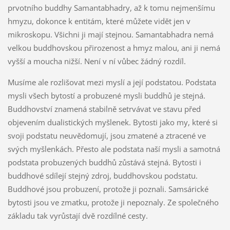
prvotního buddhy Samantabhadry, až k tomu nejmenšímu
hmyzu, dokonce k entitám, které můžete vidět jen v
mikroskopu. Všichni ji mají stejnou. Samantabhadra nemá
velkou buddhovskou přirozenost a hmyz malou, ani ji nemá
vyšší a moucha nižší. Není v ní vůbec žádný rozdíl.
Musíme ale rozlišovat mezi myslí a její podstatou. Podstata
mysli všech bytostí a probuzené mysli buddhů je stejná.
Buddhovství znamená stabilně setrvávat ve stavu před
objevením dualistických myšlenek. Bytosti jako my, které si
svoji podstatu neuvědomují, jsou zmatené a ztracené ve
svých myšlenkách. Přesto ale podstata naší mysli a samotná
podstata probuzených buddhů zůstává stejná. Bytosti i
buddhové sdílejí stejný zdroj, buddhovskou podstatu.
Buddhové jsou probuzení, protože ji poznali. Samsárické
bytosti jsou ve zmatku, protože ji nepoznaly. Ze společného
základu tak vyrůstají dvě rozdílné cesty.