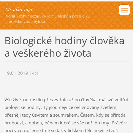
Mystika-info
Nechť každý nalezne, co je mu blízké a použije ku
prospěchu všech bytostí ...
Biologické hodiny člověka
a veškerého života
19.01.2019 14:11
Vše živé, od rostlin přes zvířata až po člověka, má své vnitřní
biologické hodiny. Ty jsou nejvíce ovlivňovány světlem,
přesněji tedy úsvitem a soumrakem. Časem, kdy se příroda
probouzí, a dobou, během které se vše noří do tmy. Právě v
noci v černočerné tmě se tak v lidském těle nejvíce tvoří