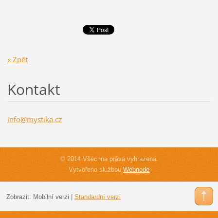
« Zpět
Kontakt
info@mys
tika.cz
© 2014 Všechna práva vyhrazena.
Vytvořeno službou
Webnode
Zobrazit:
Mobilní verzi
|
Standardní verzi