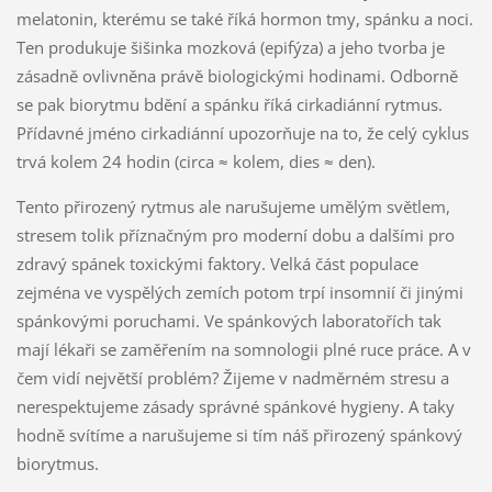
melatonin, kterému se také říká hormon tmy, spánku a noci.
Ten produkuje šišinka mozková (epifýza) a jeho tvorba je
zásadně ovlivněna právě biologickými hodinami. Odborně
se pak biorytmu bdění a spánku říká cirkadiánní rytmus.
Přídavné jméno cirkadiánní upozorňuje na to, že celý cyklus
trvá kolem 24 hodin (circa ≈ kolem, dies ≈ den).
Tento přirozený rytmus ale narušujeme umělým světlem,
stresem tolik příznačným pro moderní dobu a dalšími pro
zdravý spánek toxickými faktory. Velká část populace
zejména ve vyspělých zemích potom trpí insomnií či jinými
spánkovými poruchami. Ve spánkových laboratořích tak
mají lékaři se zaměřením na somnologii plné ruce práce. A v
čem vidí největší problém? Žijeme v nadměrném stresu a
nerespektujeme zásady správné spánkové hygieny. A taky
hodně svítíme a narušujeme si tím náš přirozený spánkový
biorytmus.