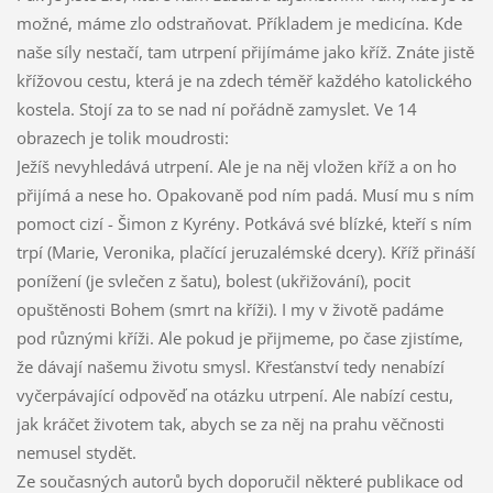
možné, máme zlo odstraňovat. Příkladem je medicína. Kde
naše síly nestačí, tam utrpení přijímáme jako kříž. Znáte jistě
křížovou cestu, která je na zdech téměř každého katolického
kostela. Stojí za to se nad ní pořádně zamyslet. Ve 14
obrazech je tolik moudrosti:
Ježíš nevyhledává utrpení. Ale je na něj vložen kříž a on ho
přijímá a nese ho. Opakovaně pod ním padá. Musí mu s ním
pomoct cizí - Šimon z Kyrény. Potkává své blízké, kteří s ním
trpí (Marie, Veronika, plačící jeruzalémské dcery). Kříž přináší
ponížení (je svlečen z šatu), bolest (ukřižování), pocit
opuštěnosti Bohem (smrt na kříži). I my v životě padáme
pod různými kříži. Ale pokud je přijmeme, po čase zjistíme,
že dávají našemu životu smysl. Křesťanství tedy nenabízí
vyčerpávající odpověď na otázku utrpení. Ale nabízí cestu,
jak kráčet životem tak, abych se za něj na prahu věčnosti
nemusel stydět.
Ze současných autorů bych doporučil některé publikace od