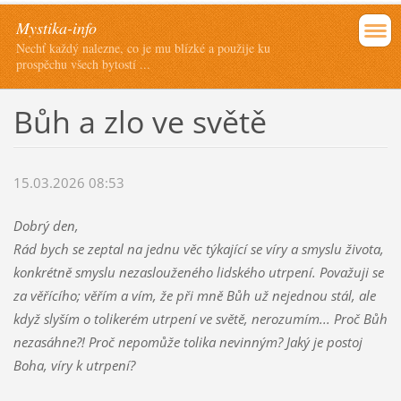
Mystika-info
Nechť každý nalezne, co je mu blízké a použije ku
prospěchu všech bytostí ...
Bůh a zlo ve světě
15.03.2026 08:53
Dobrý den,
Rád bych se zeptal na jednu věc týkající se víry a smyslu života,
konkrétně smyslu nezaslouženého lidského utrpení. Považuji se
za věřícího; věřím a vím, že při mně Bůh už nejednou stál, ale
když slyším o tolikerém utrpení ve světě, nerozumím... Proč Bůh
nezasáhne?! Proč nepomůže tolika nevinným? Jaký je postoj
Boha, víry k utrpení?