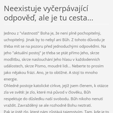
Neexistuje vyčerpávající
odpověď, ale je tu cesta...
Jednou z "vlastností" Boha je, že není plně pochopitelný,
uchopitelný. Jinak by to nebyl ani Bůh. Z tohoto důvodu je
třeba mít se na pozoru před jednoduchými odpověďmi. Na
jeho "aktuální postoj" je třeba se ptát přímo Jeho, skrze
modlitbu, skrze naslouchání Jeho hlasu v každodenních
událostech, skrze Písmo, moudré lidi... Neberte to prosím
jako nějakou frázi. Ano, je to obtížné. A stojí to mnoho
energie.
Ohledně postoje katolické církve, jejíž jsem členem, k otázce
zla ve světě: Je zlo, které má původ v člověku, Bůh
respektuje do důsledku naší svobodu. Bůh nikoho nenutí
vraždit. Zavražděný se ale rozhodně Bohu neztratí.
Pak je jistě zlo, které nám zůstává tajemstvím. Tam, kde je to