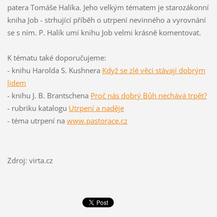
patera Tomáše Halíka. Jeho velkým tématem je starozákonní
kniha Job - strhující příběh o utrpení nevinného a vyrovnání
se s ním. P. Halík umí knihu Job velmi krásně komentovat.
K tématu také doporučujeme:
- knihu Harolda S. Kushnera
Když se zlé věci stávají dobrým
lidem
- knihu J. B. Brantschena
Proč nás dobrý Bůh nechává trpět?
- rubriku katalogu
Utrpení a naděje
- téma utrpení na
www.pastorace.cz
Zdroj: virta.cz