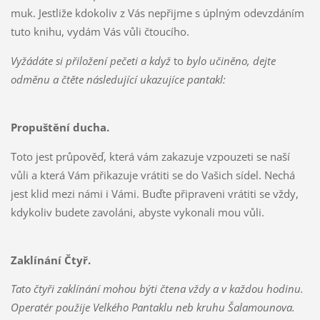
muk. Jestliže kdokoliv z Vás nepřijme s úplným odevzdáním
tuto knihu, vydám Vás vůli čtoucího.
Vyžádáte si přiložení pečeti a když
to
bylo učiněno, dejte
odměnu a čtěte následující ukazujíce pantakl:
Propuštění ducha.
Toto jest průpověď, která vám zakazuje vzpouzeti se naší
vůli a která Vám přikazuje vrátiti se do Vašich sídel. Nechá
jest klid mezi námi i Vámi. Buďte připraveni vrátiti se vždy,
kdykoliv budete zavoláni, abyste vykonali mou vůli.
Zaklínání Čtyř.
Tato čtyři zaklínání mohou býti čtena vždy a v každou hodinu.
Operatér použije Velkého Pantaklu neb kruhu Šalamounova.