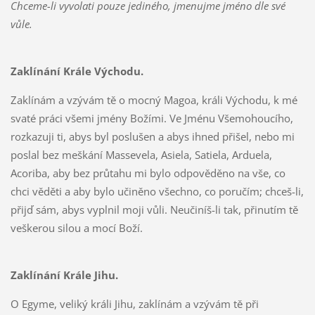
Chceme-li vyvolati pouze jediného, jmenujme jméno dle své
vůle.
Zaklínání Krále Východu.
Zaklínám a vzývám tě o mocný Magoa, králi Východu, k mé
svaté práci všemi jmény Božími. Ve Jménu Všemohoucího,
rozkazuji ti, abys byl poslušen a abys ihned přišel, nebo mi
poslal bez meškání Massevela, Asiela, Satiela, Arduela,
Acoriba, aby bez průtahu mi bylo odpověděno na vše, co
chci věděti a aby bylo učiněno všechno, co poručím; chceš-li,
přijď sám, abys vyplnil moji vůli. Neučiníš-li tak, přinutím tě
veškerou silou a mocí Boží.
Zaklínání Krále Jihu.
O Egyme, veliký králi Jihu, zaklínám a vzývám tě při