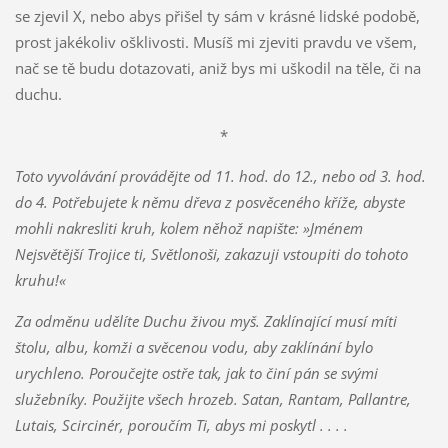
se zjevil X, nebo abys přišel ty sám v krásné lidské podobě,
prost jakékoliv ošklivosti. Musíš mi zjeviti pravdu ve všem,
nač se tě budu dotazovati, aniž bys mi uškodil na těle, či na
duchu.
*
Toto vyvolávání provádějte od 11. hod. do 12., nebo od 3. hod.
do 4. Potřebujete k němu dřeva z posvěceného kříže, abyste
mohli nakresliti kruh, kolem něhož napište: »Jménem
Nejsvětější Trojice ti, Světlonoši, zakazuji vstoupiti do tohoto
kruhu!«
Za odměnu udělíte Duchu živou myš. Zaklínající musí míti
štolu, albu, komži a svěcenou vodu, aby zaklínání bylo
urychleno. Poroučejte ostře tak, jak to činí pán se svými
služebníky. Použijte všech hrozeb. Satan, Rantam, Pallantre,
Lutais, Scircinér, poroučím Ti, abys mi poskytl . . . .