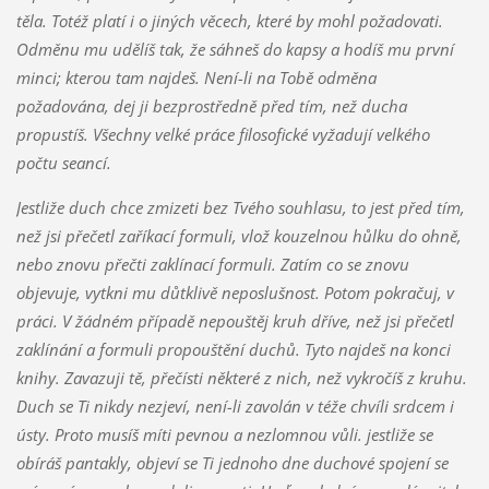
těla. Totéž platí i o jiných věcech, které by mohl požadovati.
Odměnu mu udělíš tak, že sáhneš do kapsy a hodíš mu první
minci; kterou tam najdeš. Není-li na Tobě odměna
požadována, dej ji bezprostředně před tím, než ducha
propustíš. Všechny velké práce filosofické vyžadují velkého
počtu seancí.
Jestliže duch chce zmizeti bez Tvého souhlasu, to jest před tím,
než jsi přečetl zaříkací formuli, vlož kouzelnou hůlku do ohně,
nebo znovu přečti zaklínací formuli. Zatím co se znovu
objevuje, vytkni mu důtklivě neposlušnost. Potom pokračuj, v
práci. V žádném případě nepouštěj kruh dříve, než jsi přečetl
zaklínání a formuli propouštění duchů. Tyto najdeš na konci
knihy. Zavazuji tě, přečísti některé z nich, než vykročíš z kruhu.
Duch se Ti nikdy nezjeví, není-li zavolán v téže chvíli srdcem i
ústy. Proto musíš míti pevnou a nezlomnou vůli. jestliže se
obíráš pantakly, objeví se Ti jednoho dne duchové spojení se