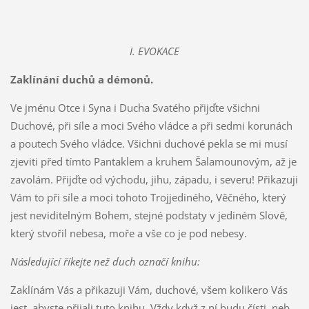
I. EVOKACE
Zaklínání duchů a démonů.
Ve jménu Otce i Syna i Ducha Svatého přijďte všichni
Duchové, při síle a moci Svého vládce a při sedmi korunách
a poutech Svého vládce. Všichni duchové pekla se mi musí
zjeviti před tímto Pantaklem a kruhem Šalamounovým, až je
zavolám. Přijďte od východu, jihu, západu, i severu! Přikazuji
Vám to při síle a moci tohoto Trojjediného, Věčného, který
jest neviditelným Bohem, stejné podstaty v jediném Slově,
který stvořil nebesa, moře a vše co je pod nebesy.
Následující říkejte než duch označí knihu:
Zaklínám Vás a přikazuji Vám, duchové, všem kolikero Vás
jest, abyste přijali tuto knihu. Vždy když z ní budu čísti, neb