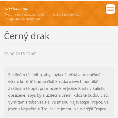
Mystika-info
Nechť každý nalezne, co je mu blízké a použije ku
prospěchu všech bytostí ...
Černý drak
28.08.2015 22:49
Zaklínám tě, kniho, abys byla užitečná a prospěšná
všem, kdož tě budou čísti ku zdaru svých podniků.
Zaklínám tě opět při mocné krvi Ježíše Krista v kalichu
obsažené, abys byla užitečná všem, kdož tě budou čísti.
Vymítám z tebe vše zlé, ve Jménu Nejsvětější Trojice, ve
Jménu Nejsvětější Trojice, ve Jménu Nejsvětější Trojice.