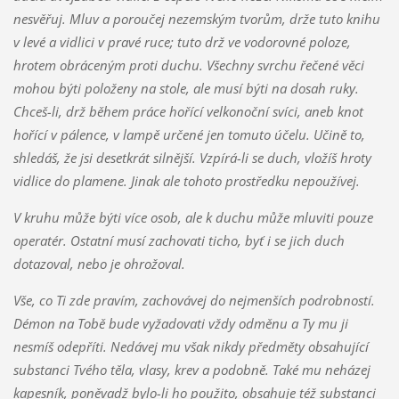
nesvěřuj. Mluv a poroučej nezemským tvorům, drže tuto knihu
v levé a vidlici v pravé ruce; tuto drž ve vodorovné poloze,
hrotem obráceným proti duchu. Všechny svrchu řečené věci
mohou býti položeny na stole, ale musí býti na dosah ruky.
Chceš-li, drž během práce hořící velkonoční svíci, aneb knot
hořící v pálence, v lampě určené jen tomuto účelu. Učině to,
shledáš, že jsi desetkrát silnější. Vzpírá-li se duch, vložíš hroty
vidlice do plamene. Jinak ale tohoto prostředku nepoužívej.
V kruhu může býti více osob, ale k duchu může mluviti pouze
operatér. Ostatní musí zachovati ticho, byť i se jich duch
dotazoval, nebo je ohrožoval.
Vše, co Ti zde pravím, zachovávej do nejmenších podrobností.
Démon na Tobě bude vyžadovati vždy odměnu a Ty mu ji
nesmíš odepříti. Nedávej mu však nikdy předměty obsahující
substanci Tvého těla, vlasy, krev a podobně. Také mu neházej
kapesník, poněvadž bylo-li ho použito, obsahuje též substanci