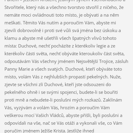
Stvořitele, který nás a všechno tvorstvo stvořil z ničeho, že
nemáte moci ovládnouti toto místo, je obývati a na něm
meškati. Těmito Vás nutím a poroučím Vám, abyste mi
zjevili dobrovolně i proti své vůli svá jména bez úskoku a
klamu a abyste mě ušetřili všech špatných vlivů tohoto
místa: Duchové, nechť pocházíte z kterékoliv legie a ze
kterékoliv části světa, nechť obýváte kteroukoliv část světa,
odpoutávám Vás všechny jménem Nejsvětější Trojice, zásluh
Panny Marie a všech svatých. Duchové, kteří obýváte toto
místo, volám Vás z nejhlubších propastí pekelných. Nuže,
zjevte se všichni zlí Duchové, kteří jste odsouzeni do
pekelného ohně i se svými spojenci, budete-li se bouřiti
proti mně a nebudete-li poslušni mých rozkazů. Zaklínám
Vás, vyzývám a volám Vás, hrozím a poroučím Vám
veškerou mocí Vašich Vládců, abyste přišli, byli poslušni a
odpovídali na vše, nač se Vás otáži a vykonali vše, co Vám
poručím jménem Ježíše Krista. Jestliže ihned