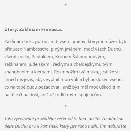
*
Úterý. Zaklínání Frimosta.
Zaklínám tě F., poroučím ti všemi jmény, kterými můžeš býti
přinucen Nambrosthe, plným jménem, mocí všech Duchů,
všemi znaky, Pantaklem, Kruhem Šalamounovým,
zaklínáními judejskými, řeckými a chaldejskými, tvým
zhanobením a kletbami. Rozmnožím tvá muka, jestliže se
ihned nezjevíš, abys vyplnil mou vůli a byl poslušen všeho,
co na tobě budu požadovati, aniž bys měl moc uškoditi mi
na těle či na duši, aniž uškoditi mým spojencům.
*
Toto vyvolávání provádějte večer od 9. hod. do 10. Za odměnu
dejte Duchu první kamének, který jste ráno našli. Tím nabudete