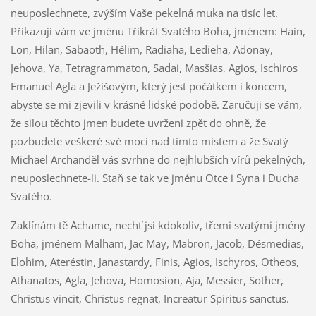
neuposlechnete, zvýším Vaše pekelná muka na tisíc let.
Přikazuji vám ve jménu Třikrát Svatého Boha, jménem: Hain,
Lon, Hilan, Sabaoth, Hélim, Radiaha, Ledieha, Adonay,
Jehova, Ya, Tetragrammaton, Sadai, Masšias, Agios, Ischiros
Emanuel Agla a Ježíšovým, který jest počátkem i koncem,
abyste se mi zjevili v krásné lidské podobě. Zaručuji se vám,
že silou těchto jmen budete uvrženi zpět do ohně, že
pozbudete veškeré své moci nad tímto místem a že Svatý
Michael Archanděl vás svrhne do nejhlubších vírů pekelných,
neuposlechnete-li. Staň se tak ve jménu Otce i Syna i Ducha
Svatého.
Zaklínám tě Achame, nechť jsi kdokoliv, třemi svatými jmény
Boha, jménem Malham, Jac May, Mabron, Jacob, Désmedias,
Elohim, Ateréstin, Janastardy, Finis, Agios, Ischyros, Otheos,
Athanatos, Agla, Jehova, Homosion, Aja, Messier, Sother,
Christus vincit, Christus regnat, Increatur Spiritus sanctus.