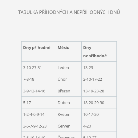
TABULKA PŘÍHODNÝCH A NEPŘÍHODNÝCH DNŮ
Dny příhodné
Měsíc
Dny
nepříhodné
3-10-27-31
Leden
13-23
7-8-18
Únor
2-10-17-22
3-9-12-14-16
Březen
13-19-23-28
5-17
Duben
18-20-29-30
1-2-4-6-9-14
Květen
10-17-20
3-5-7-9-12-23
Červen
4-20
2-6-10-14-19
Červenec
5-13-27