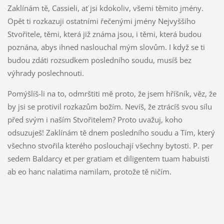
Zaklínám tě, Cassieli, ať jsi kdokoliv, všemi těmito jmény.
Opět ti rozkazuji ostatními řečenými jmény Nejvyššího
Stvořitele, těmi, která již známa jsou, i těmi, která budou
poznána, abys ihned naslouchal mým slovům. I když se ti
budou zdáti rozsudkem posledního soudu, musíš bez
výhrady poslechnouti.
Pomýšlíš-li na to, odmrštiti mě proto, že jsem hříšník, věz, že
by jsi se protivil rozkazům božím. Nevíš, že ztrácíš svou sílu
před svým i naším Stvořitelem? Proto uvažuj, koho
odsuzuješ! Zaklínám tě dnem posledního soudu a Tím, který
všechno stvořila kterého poslouchají všechny bytosti. P. per
sedem Baldarcy et per gratiam et diligentem tuam habuisti
ab eo hanc nalatima namilam, protože tě ničím.