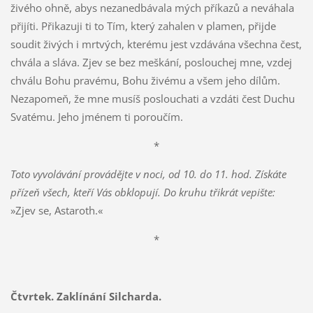
živého ohně, abys nezanedbávala mých příkazů a neváhala
přijíti. Přikazuji ti to Tím, který zahalen v plamen, přijde
soudit živých i mrtvých, kterému jest vzdávána všechna čest,
chvála a sláva. Zjev se bez meškání, poslouchej mne, vzdej
chválu Bohu pravému, Bohu živému a všem jeho dílům.
Nezapomeň, že mne musíš poslouchati a vzdáti čest Duchu
Svatému. Jeho jménem ti poroučím.
*
Toto vyvolávání provádějte v noci, od 10. do 11. hod. Získáte
přízeň všech, kteří Vás obklopují. Do kruhu třikrát vepište:
»Zjev se, Astaroth.«
*
Čtvrtek. Zaklínání Silcharda.