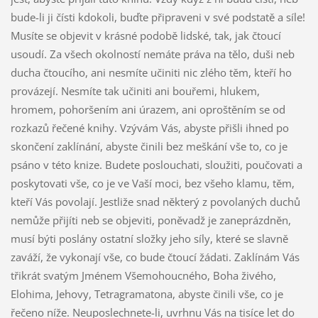
bude-li ji čísti kdokoli, buďte připraveni v své podstatě a síle!
Musíte se objevit v krásné podobě lidské, tak, jak čtoucí
usoudí. Za všech okolností nemáte práva na tělo, duši neb
ducha čtoucího, ani nesmíte učiniti nic zlého těm, kteří ho
provázejí. Nesmíte tak učiniti ani bouřemi, hlukem,
hromem, pohoršením ani úrazem, ani oproštěním se od
rozkazů řečené knihy. Vzývám Vás, abyste přišli ihned po
skončení zaklínání, abyste činili bez meškání vše to, co je
psáno v této knize. Budete poslouchati, sloužiti, poučovati a
poskytovati vše, co je ve Vaší moci, bez všeho klamu, těm,
kteří Vás povolají. Jestliže snad některý z povolaných duchů
nemůže přijíti neb se objeviti, poněvadž je zaneprázdněn,
musí býti poslány ostatní složky jeho síly, které se slavně
zaváží, že vykonají vše, co bude čtoucí žádati. Zaklínám Vás
třikrát svatým Jménem Všemohoucného, Boha živého,
Elohima, Jehovy, Tetragramatona, abyste činili vše, co je
řečeno níže. Neuposlechnete-li, uvrhnu Vás na tisíce let do