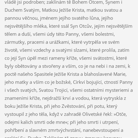
vládě jsi podroben; zaklínám tě Bohem Otcem, Synem i
Duchem Svatým, Matkou Ježíše Krista, matkou svatou a
pannou věčnou, jménem jejího svatého lůna, jejího
nejsvětějšího mléka, které ssál Syn Otcův, jejím nejsvětějším
tělem a duší, všemi údy této Panny, všemi bolestmi,
zármutky, pracemi a urážkami, které vytrpěla ve svém
životě, všemi vzdechy a svatými slzami, které prolila, zatím
co její Syn úpěl mezi rameny kříže, všemi svátostmi, které
byly obětovány a stvořeny a vším, co je na nebi i na zemi, k
poctě našeho Spasitele Ježíše Krista a blahoslavené Marie,
jeho matky a vším co je božské, Církví bojující, ctností Panny
i všech svatých, Svatou Trojicí, všemi ostatními mysteriemi a
znameními kříže, nejdražší krví a vodou, která vytryskla z
boku Ježíše Krista, při jeho Zvěstování, při potu, který
vystoupil z jeho těla, když v zahradě Olivetské řekl: »Otče,
odejmi kalich smrti ode mne«; při jeho smrti i utrpení,
pohřbení a slavném zmrtvýchvstání, nanebevstoupení a