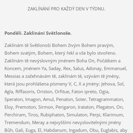
ZAKLÍNÁNÍ PRO KAŽDÝ DEN V TÝDNU.
Pondělí. Zaklínání Světlonoše.
Zaklínám tě Světlonoši Bohem živým Bohem pravým,
Bohem svatým, Bohem, který řekl a vše bylo stvořeno.
Zaklínám tě nevýslovným jménem Boha On, Počátkem a
Koncem, jménem Ya, Saday, Rex, Salus, Adonay, Emmanuel,
Messias a zažehnávám tě, zaklínám tě, vzývám tě jmény,
která jsou prohlášena písmeny V, C, X a jmény: Jehova, Sol,
Agla, Riffasoris, Oriston, Orfitue, Faton ipreto, Ogia,
Speraton, Imagon, Amul, Penaton, Soter, Tetragrammaton,
Eloy, Premoton, Sirmon, Perigaron, Irataton, Plegaton, On,
Perchiram, Tiros, Rubiphaton, Simulaton, Perpi, Klarimum,
Tremendum, Meray a nejvyššími nevyslovitelnými jmény
Bůh, Gali, Euga, El, Habdanum, Ingadum, Obu, Euglabis, aby