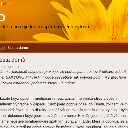
|
rss
O
zké a použije ku prospěchu všech bytostí ...
vod
-
Cesta domů
esta domů
06.2013 11:21
dním z paradoxů duchovní praxe je, že potřebujeme cestovat někam, kde už
me. SAKYONG MIPHAM rinpoče vysvětluje, jak vytvořit podmínky abychom
alizovali osvícenou podstatu, kterou už máme.
každé když opustím meditační retreat, zarazí mě venku stres a spěch.
mluvím výhradně o Západu. Když jsem poprvé přišel do Tibetu, byl tam velm
dnoduchý život, ale o tři roky později všude zvonily mobily a rozptýlenost byla
trná, dokonce i když jsem prováděl ceremonie. Později jsem si ještě všimnul,
 jsme neustále bombardováni špatnými zprávami. Lidé, které já obdivuji, se a
dycky soustředí na dobré zprávy: že máme v mysli moudrost, soucit a všec