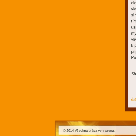
el
vl
si
tí
us
my
vl
k 
př
Po
Sh
Zp
© 2014 Všechna práva vyhrazena.