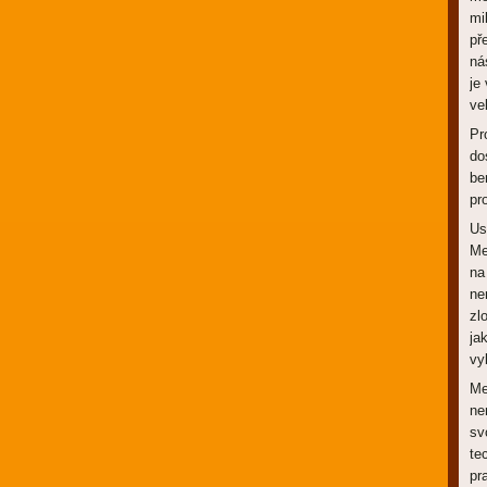
mi
př
ná
je
ve
Pr
do
be
pr
Us
Me
na
ne
zl
ja
vy
Me
ne
sv
te
pr