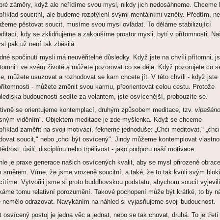
bré záměry, když ale neřídíme svou mysl, nikdy jich nedosáhneme. Chceme 
příklad soucitní, ale budeme rozptýlení svými mentálními vzněty. Předtím, n
žeme pěstovat soucit, musíme svou mysl ovládat. To děláme stabilizující
ditací, kdy se zklidňujeme a zakoušíme prostor mysli, bytí v přítomnosti. N
sl pak už není tak zběsilá.
idné spočinutí mysli má neuvěřitelné důsledky. Když jste na chvíli přítomni, js
ítomni i ve svém životě a můžete pozorovat co se děje. Když pozorujete co s
je, můžete usuzovat a rozhodovat se kam chcete jít. V této chvíli - když jste
přítomnosti - můžete změnit svou karmu, přeorientovat celou cestu. Protože
hlediska budoucnosti sedíte za volantem, jste osvícenější, probouzíte se.
tivně se orientujeme kontemplací, druhým způsobem meditace, tzv.
vipašán
asným viděním". Objektem meditace je zde myšlenka. Když se chceme
příklad zaměřit na svoji motivaci, řekneme jednoduše: „Chci meditovat," „chci
dovat soucit," nebo „chci být osvícený". Jindy můžeme kontemplovat vlastno
štědrost, úsilí, disciplínu nebo trpělivost - jako podporu naší motivace.
hle je praxe generace našich osvícených kvalit, aby se mysl přirozeně obrace
m směrem. Víme, že jsme vrozeně soucitní, a také, že to tak kvůli svým blo
cítíme. Vytvořili jsme si proto buddhovskou podstatu, abychom soucit vyjevili
káme tomu relativní porozumění. Takové pochopení může být krátké, to by n
e nemělo odrazovat. Navykáním na náhled si vyjasňujeme svoji budoucnost.
t osvícený postoj je jedna věc a jednat, nebo se tak chovat, druhá. To je třetí