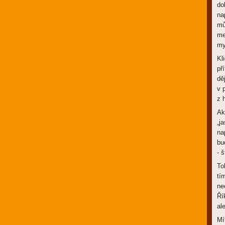
do
na
mů
me
my
Kl
př
dě
v 
z 
Ak
„j
na
bu
- 
To
tí
ne
Ří
al
Mí