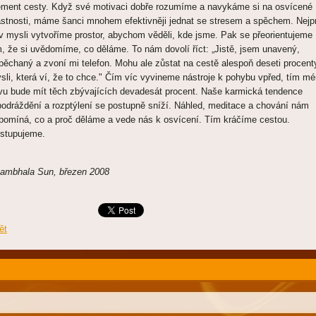
ement cesty. Když své motivaci dobře rozumíme a navykáme si na osvícené
astnosti, máme šanci mnohem efektivněji jednat se stresem a spěchem. Nejp
 v mysli vytvoříme prostor, abychom věděli, kde jsme. Pak se přeorientujeme
m, že si uvědomíme, co děláme. To nám dovolí říct: „Jistě, jsem unavený,
pěchaný a zvoní mi telefon. Mohu ale zůstat na cestě alespoň deseti procent
sli, která ví, že to chce." Čím víc vyvineme nástroje k pohybu vpřed, tím m
ivu bude mít těch zbývajících devadesát procent. Naše karmická tendence
podráždění a rozptýlení se postupně sníží. Náhled, meditace a chování nám
ipomíná, co a proč děláme a vede nás k osvícení. Tím kráčíme cestou.
stupujeme.
ambhala Sun,
březen
2008
ět