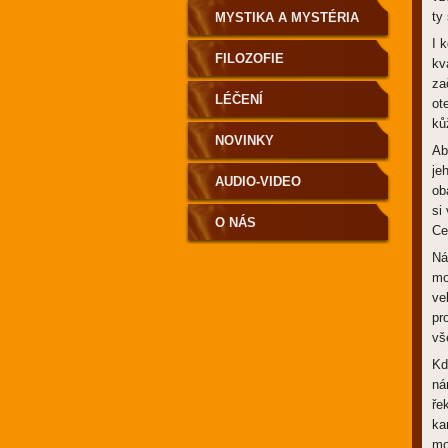
ty
MYSTIKA A MYSTÉRIA
I 
FILOZOFIE
kv
za
LÉČENÍ
ot
ků
NOVINKY
Ab
je
AUDIO-VIDEO
ob
si
O NÁS
Ce
Ná
mo
ve
pr
vš
Kd
ná
ře
ka
mo