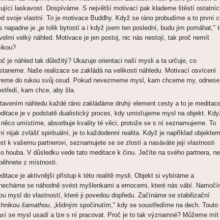
lující laskavost. Dospíváme. S největší motivací pak klademe štěstí ostatní
ed svoje vlastní. To je motivace Buddhy. Když se ráno probudíme a to první 
s napadne je „je tolik bytostí a i když jsem ten poslední, budu jim pomáhat," 
 velmi velký náhled. Motivace je jen postoj, nic nás nestojí, tak proč nemít
likou?
oč je náhled tak důležitý? Ukazuje orientaci naší mysli a ta určuje, co
staneme. Naše realizace se zakládá na velikosti náhledu. Motivací osvícení
reme do rukou svůj osud. Pokud nevezmeme mysl, kam chceme my, odnese 
ostředí, kam chce, aby šla.
tavením náhledu každé ráno zakládáme druhý element cesty a to je meditace
ditace je v podstatě dualistický proces, kdy umisťujeme mysl na objekt. Když
 něco umístíme, absorbuje kvality té věci, protože se s ní seznamujeme. To
ní nijak zvlášť spirituální, je to každodenní realita. Když je například objekte
ost k vašemu partnerovi, seznamujete se se zlostí a nasáváte její vlastnosti
ko houba. V důsledku vede tato meditace k činu. Ječíte na svého partnera, n
běhnete z místnosti.
ditace je aktivnější přístup k této realitě mysli. Objekt si vybíráme a
necháme se náhodně svést myšlenkami a emocemi, které nás vábí. Namoč
ou mysl do vlastností, které ji povedou dopředu. Začínáme se stabilizační
chnikou
šamathou
, „klidným spočinutím," kdy se soustředíme na dech. Touto
axí se mysl usadí a lze s ní pracovat. Proč je to tak významné? Můžeme mít