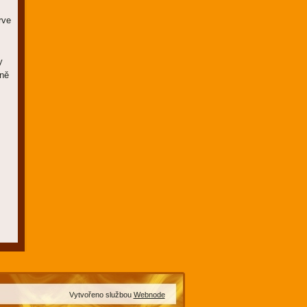
rve
y
éně
Vytvořeno službou
Webnode