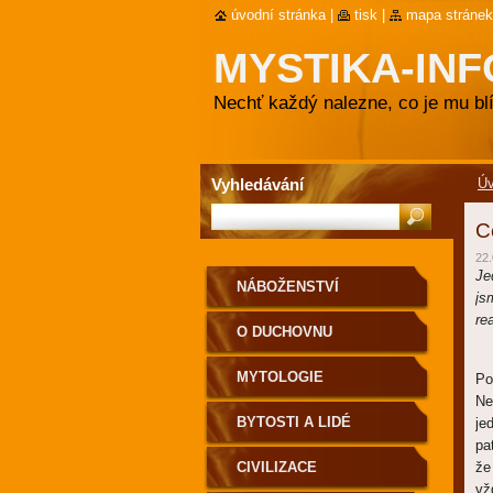
úvodní stránka
|
tisk
|
mapa stránek
MYSTIKA-INF
Nechť každý nalezne, co je mu blí
Vyhledávání
Ú
C
22.
Je
NÁBOŽENSTVÍ
js
re
O DUCHOVNU
MYTOLOGIE
Po
Ne
BYTOSTI A LIDÉ
je
pa
CIVILIZACE
že
vž