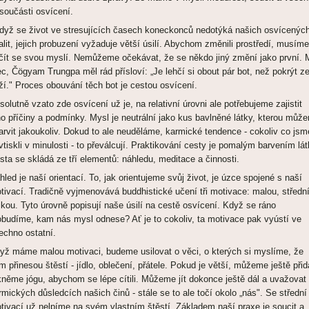
 součásti osvícení.
když se život ve stresujících časech koneckonců nedotýká našich osvícenýc
alit, jejich probuzení vyžaduje větší úsilí. Abychom změnili prostředí, musíme
čít se svou myslí. Nemůžeme očekávat, že se někdo jiný změní jako první. 
ec, Čögyam Trungpa měl rád přísloví: „Je lehčí si obout pár bot, než pokrýt z
ží." Proces obouvání těch bot je cestou osvícení.
solutně vzato zde osvícení už je, na relativní úrovni ale potřebujeme zajistit
ho příčiny a podmínky. Mysl je neutrální jako kus bavlněné látky, kterou můž
arvit jakoukoliv. Dokud to ale neuděláme, karmické tendence - cokoliv co jsm
 vtiskli v minulosti - to převálcují. Praktikování cesty je pomalým barvením lát
sta se skládá ze tří elementů: náhledu, meditace a činnosti.
hled je naší orientací. To, jak orientujeme svůj život, je úzce spojené s naší
tivací. Tradičně vyjmenovává buddhistické učení tři motivace: malou, středn
lkou. Tyto úrovně popisují naše úsilí na cestě osvícení. Když se ráno
obudíme, kam nás mysl odnese? Ať je to cokoliv, ta motivace pak vyústí ve
echno ostatní.
yž máme malou motivaci, budeme usilovat o věci, o kterých si myslíme, že
m přinesou štěstí - jídlo, oblečení, přátele. Pokud je větší, můžeme ještě přid
kněme jógu, abychom se lépe cítili. Můžeme jít dokonce ještě dál a uvažovat
rmických důsledcích našich činů - stále se to ale točí okolo „nás". Se střední
tivací už nelpíme na svém vlastním štěstí. Základem naší praxe je soucit a