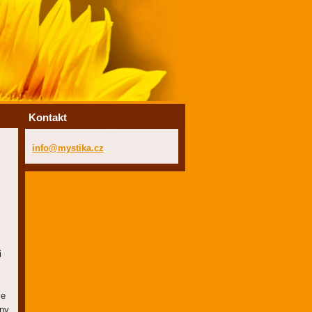
Kontakt
info@mys
tika.cz
i
le
hny