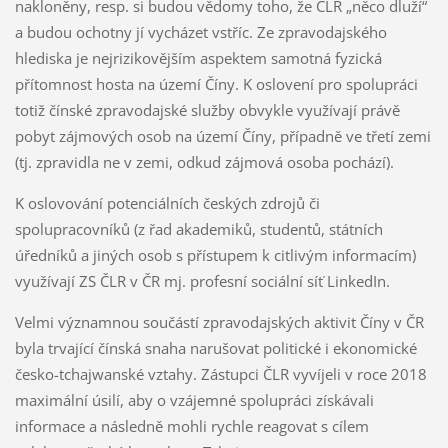
nakloněny, resp. si budou vědomy toho, že ČLR „něco dluží“
a budou ochotny jí vycházet vstříc. Ze zpravodajského
hlediska je nejrizikovějším aspektem samotná fyzická
přítomnost hosta na území Číny. K oslovení pro spolupráci
totiž čínské zpravodajské služby obvykle využívají právě
pobyt zájmových osob na území Číny, případně ve třetí zemi
(tj. zpravidla ne v zemi, odkud zájmová osoba pochází).
K oslovování potenciálních českých zdrojů či
spolupracovníků (z řad akademiků, studentů, státních
úředníků a jiných osob s přístupem k citlivým informacím)
využívají ZS ČLR v ČR mj. profesní sociální síť LinkedIn.
Velmi významnou součástí zpravodajských aktivit Číny v ČR
byla trvající čínská snaha narušovat politické i ekonomické
česko-tchajwanské vztahy. Zástupci ČLR vyvíjeli v roce 2018
maximální úsilí, aby o vzájemné spolupráci získávali
informace a následně mohli rychle reagovat s cílem