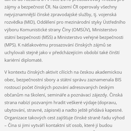
zájmy a bezpečnost ČR. Na území ČR operovaly všechny
nejvýznamnější čínské zpravodajské služby, tj. vojenská
rozvědka (MID), Oddělení pro mezinárodní styky Ústředního
výboru Komunistické strany Číny (OMSÚV), Ministerstvo
státní bezpečnosti (MSS) a Ministerstvo veřejné bezpečnosti
(MPS). K nátlakovému prosazování čínských zájmů se
uchylovali stejně jako v předcházejícím období také čínští
kariérní diplomaté.
V kontextu čínských aktivit cílících na českou akademickou
obec, bezpečnostní sbory a státní správu zaznamenala BIS
rostoucí počet čínských pozvání adresovaných českým
občanům na školení, semináře a poznávací zájezdy. Čínská
strana nabízí pozvaným hradit veškeré výdaje (dopravu,
ubytování, stravné, zápisné) a nadto ještě přidává kapesné.
Organizace takových cest zajišťuje čínské straně řadu výhod
– Čína si jimi vytváří kontaktní síť osob, které jí budou