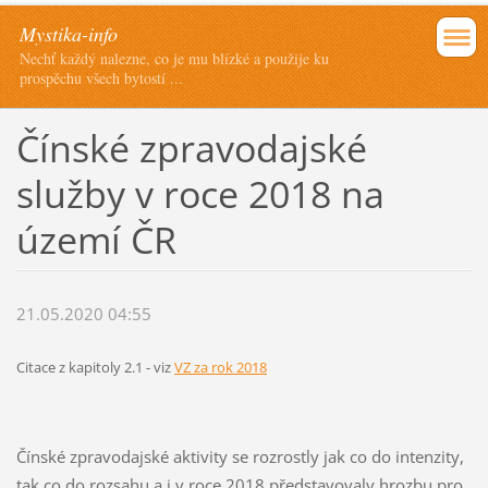
Mystika-info
Nechť každý nalezne, co je mu blízké a použije ku
prospěchu všech bytostí ...
Čínské zpravodajské
služby v roce 2018 na
území ČR
21.05.2020 04:55
Citace z kapitoly 2.1 - viz
VZ za rok 2018
Čínské zpravodajské aktivity se rozrostly jak co do intenzity,
tak co do rozsahu a i v roce 2018 představovaly hrozbu pro