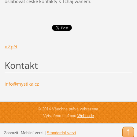
oslabovat české kontakty s Tchaj-wanem.
« Zpět
Kontakt
info@mys
tika.cz
© 2014 Všechna práva vyhrazena.
Vytvořeno službou
Webnode
Zobrazit:
Mobilní verzi
|
Standardní verzi