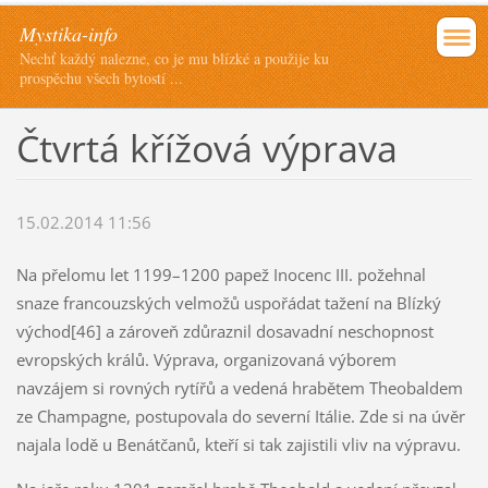
Mystika-info
Nechť každý nalezne, co je mu blízké a použije ku
prospěchu všech bytostí ...
Čtvrtá křížová výprava
15.02.2014 11:56
Na přelomu let 1199–1200 papež Inocenc III. požehnal
snaze francouzských velmožů uspořádat tažení na Blízký
východ[46] a zároveň zdůraznil dosavadní neschopnost
evropských králů. Výprava, organizovaná výborem
navzájem si rovných rytířů a vedená hrabětem Theobaldem
ze Champagne, postupovala do severní Itálie. Zde si na úvěr
najala lodě u Benátčanů, kteří si tak zajistili vliv na výpravu.