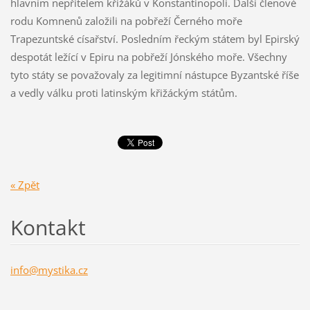
hlavním nepřítelem křižáků v Konstantinopoli. Další členové
rodu Komnenů založili na pobřeží Černého moře
Trapezuntské císařství. Posledním řeckým státem byl Epirský
despotát ležící v Epiru na pobřeží Jónského moře. Všechny
tyto státy se považovaly za legitimní nástupce Byzantské říše
a vedly válku proti latinským křižáckým státům.
« Zpět
Kontakt
info@mys
tika.cz