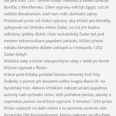
Na jaře roku 1201 zemřel hrabě Theobald a vedení převzal
Bonifác z Montferratu. Cílem výpravy měl být Egypt, což se
nelíbilo Benátčanům, kteří tam měli obchodní zájmy.
Požadovali proto od vůdců výpravy, aby křižáci pro Benátky
vybojovali od Uherska město Zadar, za což jim budou
odloženy splátky dluhů. Útok na katolický Zadar byl pod
trestem exkomunikace papežem zakázán, křižáci přesto
nátlaku benátského dóžete ustoupili a v listopadu 1202
Zadar dobyli.
Křižácké státy a řecké nástupnickými státy v době po čtvrté
křížové výpravě v Řecku
Krátce poté křižáky požádal římsko-německý král Filip
Švábský o pomoc při dosazení svého švagra Alexia IV. na
byzantský trůn. Alexios křižákům nabízel uznání papežovy
autority nad východní církví, tolik potřebné peníze, zásoby a
vojenskou pomoc na křížové výpravě. V červenci 1203 proto
křižáci zaútočili na další město a to samotné centrum celé
Byzantské říše Konstantinopol, kterou nakonec po dlouhém