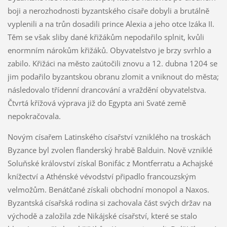
boji a nerozhodnosti byzantského císaře dobyli a brutálně
vyplenili a na trůn dosadili prince Alexia a jeho otce Izáka II.
Těm se však sliby dané křižákům nepodařilo splnit, kvůli
enormním nárokům křižáků. Obyvatelstvo je brzy svrhlo a
zabilo. Křižáci na město zaútočili znovu a 12. dubna 1204 se
jim podařilo byzantskou obranu zlomit a vniknout do města;
následovalo třídenní drancování a vraždění obyvatelstva.
Čtvrtá křížová výprava již do Egypta ani Svaté země
nepokračovala.
Novým císařem Latinského císařství vzniklého na troskách
Byzance byl zvolen flanderský hrabě Balduin. Nově vzniklé
Soluňské království získal Bonifác z Montferratu a Achajské
knížectví a Athénské vévodství připadlo francouzským
velmožům. Benátčané získali obchodní monopol a Naxos.
Byzantská císařská rodina si zachovala část svých držav na
východě a založila zde Nikájské císařství, které se stalo