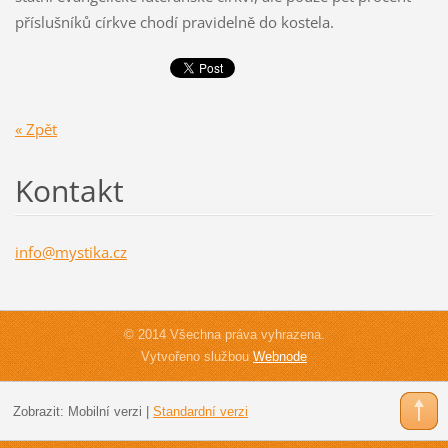
příslušníků církve chodí pravidelně do kostela.
« Zpět
Kontakt
info@mys
tika.cz
© 2014 Všechna práva vyhrazena.
Vytvořeno službou
Webnode
Zobrazit:
Mobilní verzi
|
Standardní verzi