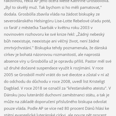
rakovinou, řekla AP jeho dcera Mette Kathrine Grosböllová.
„Byl to skvělý muž. Tak bychom si ho měli pamatovat,"
dodala. Grosbölla zbavila vláda na žádost biskupky ze
severodánského Helsingöru Lise-Lotte Rebelové úřadu poté,
co farář z městečka Taarbäk v květnu roku 2003 v
novinovém rozhovoru ke své knize řekl: „Žádný nebeský
bůh neexistuje, neexistuje ani věčný život, není žádné
zmrtvýchvstání." Biskupka tehdy poznamenala, že dánská
církev je bohatá názorovou rozmanitostí, ale naprostá
absence víry u Grosbölla už je opravdu příliš. Pastor měl své
už druhé dočasné suspendace využít k rozjímání. V roce
2005 se Grosböll mohl vrátit do své diecéze a zůstal v ní až
do odchodu do důchodu v roce 2008, uvedl list Kristeligt
Dagblad. V roce 2018 se označil za "křesťanského ateistu". V
Dánsku jsou luteránští duchovní zaměstnanci státu, a tak je
může na základě doporučení příslušného biskupa odvolat
pouze vláda. Podle AP se více než 80 procent Dánů hlásí ke
státní evangelické luteránské církvi, ale pouze pět procent