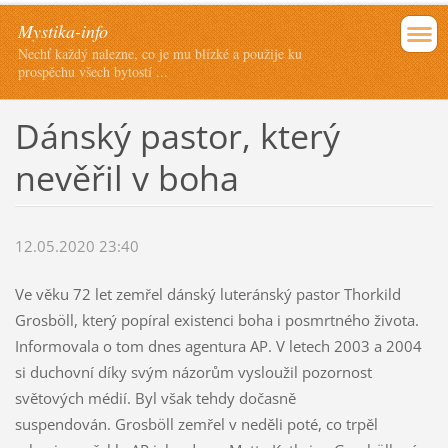
Mystika-info
Nechť každý nalezne, co je mu blízké a použije ku
prospěchu všech bytostí ...
Dánský pastor, který
nevěřil v boha
12.05.2020 23:40
Ve věku 72 let zemřel dánský luteránský pastor Thorkild
Grosböll, který popíral existenci boha i posmrtného života.
Informovala o tom dnes agentura AP. V letech 2003 a 2004
si duchovní díky svým názorům vysloužil pozornost
světových médií. Byl však tehdy dočasně
suspendován. Grosböll zemřel v neděli poté, co trpěl