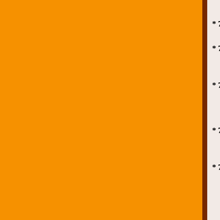
* 
* 
* 
* 
* 