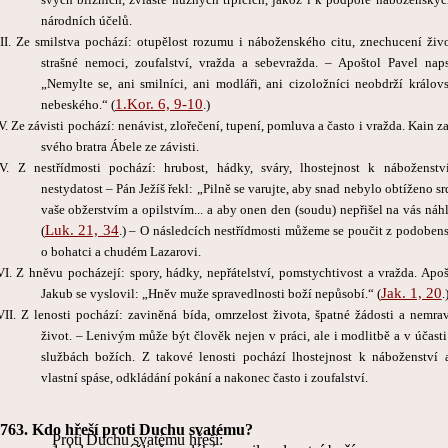
národních účelů.
III. Ze smilstva pochází: otupělost rozumu i náboženského citu, znechucení živo
strašné nemoci, zoufalství, vražda a sebevražda. – Apoštol Pavel naps
„Nemylte se, ani smilníci, ani modláři, ani cizoložníci neobdrží královs
1.Kor. 6, 9-10
nebeského.“ (
.)
V. Ze závisti pochází: nenávist, zlořečení, tupení, pomluva a často i vražda. Kain z
svého bratra Ábele ze závisti.
V. Z nestřídmosti pochází: hrubost, hádky, sváry, lhostejnost k náboženstv
nestydatost – Pán Ježíš řekl: „Pilně se varujte, aby snad nebylo obtíženo sr
vaše obžerstvím a opilstvím... a aby onen den (soudu) nepřišel na vás náhl
Luk. 21, 34
(
.) – O následcích nestřídmosti můžeme se poučit z podobens
o bohatci a chudém Lazarovi.
VI. Z hněvu pocházejí: spory, hádky, nepřátelství, pomstychtivost a vražda. Apoš
Jak. 1, 20
Jakub se vyslovil: „Hněv muže spravedlnosti boží nepůsobí.“ (
.
VII. Z lenosti pochází: zaviněná bída, omrzelost života, špatné žádosti a nemra
život. – Lenivým může být člověk nejen v práci, ale i modlitbě a v účasti
službách božích. Z takové lenosti pochází lhostejnost k náboženství 
vlastní spáse, odkládání pokání a nakonec často i zoufalství.
763.
Kdo hřeší proti Duchu svatému?
Proti Duchu svatému hřeší: