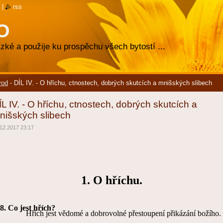
|
rss
O
zké a použije ku prospěchu všech bytostí ...
vod
-
DÍL IV. - O hříchu, ctnostech, dobrých skutcích a mnišských slibech
ÍL IV. - O hříchu, ctnostech, dobrých skutcích a
nišských slibech
12.2017 23:17
1. O hříchu.
8.
Co jest hřích?
Hřích jest vědomé a dobrovolné přestoupení přikázání božího.