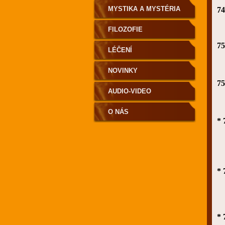
MYSTIKA A MYSTÉRIA
74
FILOZOFIE
75
LÉČENÍ
NOVINKY
75
AUDIO-VIDEO
O NÁS
* 
* 
* 