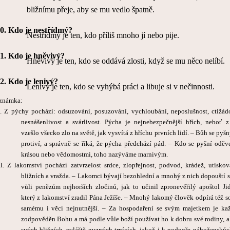
bližnímu přeje, aby se mu vedlo špatně.
0.
Kdo je nestřídmý?
Nestřídmý je ten, kdo příliš mnoho jí nebo pije.
1.
Kdo je hněvivý?
Hněvivý je ten, kdo se oddává zlosti, když se mu něco nelíbí.
2.
Kdo je lenivý?
Lenivý je ten, kdo se vyhýbá práci a libuje si v nečinnosti.
známka:
I. Z pýchy pochází: odsuzování, posuzování, vychloubání, neposlušnost, ctižádo
nesnášenlivost a svárlivost. Pýcha je nejnebezpečnější hřích, neboť z
vzešlo všecko zlo na světě, jak vysvítá z hříchu prvních lidí. – Bůh se pyš
protiví, a správně se říká, že pýcha předchází pád. – Kdo se pyšní oděv
krásou nebo vědomostmi, toho nazýváme marnivým.
II. Z lakomství pochází zatvrzelost srdce, zlopřejnost, podvod, krádež, utiskov
bližních a vražda. – Lakomci bývají bezohlední a mnohý z nich dopouští s
vůli penězům nejhorších zločinů, jak to učinil zpronevěřilý apoštol Jid
který z lakomství zradil Pána Ježíše. – Mnohý lakomý člověk odpírá též s
samému i věci nejnutnější. – Za hospodaření se svým majetkem je ka
zodpověděn Bohu a má podle vůle boží používat ho k dobru své rodiny, al
svých bližních, zvláště nuzných trpících, jakož i k podpoře náboženskýc