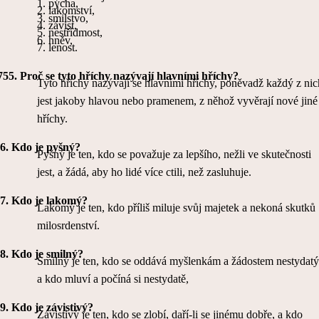
1.
pýcha,
2.
lakomství,
3.
smilstvo,
4.
závist,
5.
nestřídmost,
6.
hněv,
7.
lenost.
755.
Proč se tyto hříchy nazývají hlavními hříchy?
Tyto hříchy nazývají se hlavními hříchy, poněvadž každý z nic
jest jakoby hlavou nebo pramenem, z něhož vyvěrají nové jiné
hříchy.
6.
Kdo je pyšný?
Pyšný je ten, kdo se považuje za lepšího, nežli ve skutečnosti
jest, a žádá, aby ho lidé více ctili, než zasluhuje.
7.
Kdo je lakomý?
Lakomý je ten, kdo příliš miluje svůj majetek a nekoná skutků
milosrdenství.
8.
Kdo je smilný?
Smilný je ten, kdo se oddává myšlenkám a žádostem nestydat
a kdo mluví a počíná si nestydatě,
9.
Kdo je závistivý?
Závistivý je ten, kdo se zlobí, daří-li se jinému dobře, a kdo