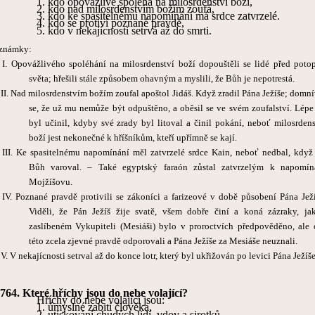
1.
kdo opovážlivě spoléhá na milosrdenství boží,
2.
kdo nad milosrdenstvím božím zoufá,
3.
kdo ke spasitelnému napomínání má srdce zatvrzelé.
4.
kdo se protiví poznané pravdě,
5.
kdo v nekajícnosti setrvá až do smrti.
známky:
 I. Opovážlivého spoléhání na milosrdenství boží dopouštěli se lidé před poto
světa; hřešili stále způsobem ohavným a myslili, že Bůh je nepotrestá.
 II. Nad milosrdenstvím božím zoufal apoštol Jidáš. Když zradil Pána Ježíše; domní
se, že už mu nemůže být odpuštěno, a oběsil se ve svém zoufalství. Lépe
byl učinil, kdyby své zrady byl litoval a činil pokání, neboť milosrdens
boží jest nekonečné k hříšníkům, kteří upřímně se kají.
 III.
Ke spasitelnému napomínání měl zatvrzelé srdce Kain, neboť nedbal, když
Bůh varoval. – Také egyptský faraón zůstal zatvrzelým k napomín
Mojžíšovu.
 IV. Poznané pravdě protivili se zákoníci a farizeové v době působení Pána Ježí
Viděli, že Pán Ježíš žije svatě, všem dobře činí a koná zázraky, ja
zaslíbeném Vykupiteli (Mesiáši) bylo v proroctvích předpověděno, ale 
této zcela zjevné pravdě odporovali a Pána Ježíše za Mesiáše neuznali.
V. V nekajícnosti setrval až do konce lotr, který byl ukřižován po levici Pána Ježíše
764.
Které hříchy jsou do nebe volající?
Hříchy do nebe volající jsou:
1. úmyslné zabití člověka,
2.
utiskování chudých lidí, vdov a sirotků,