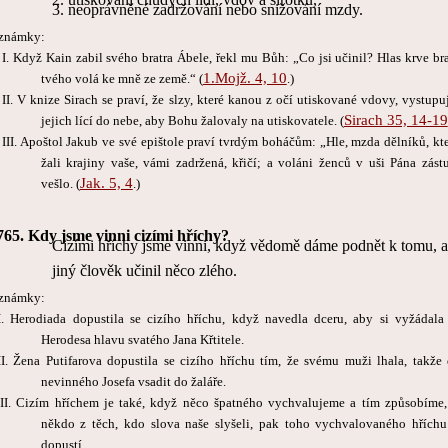
3.
neoprávněné zadržování nebo snižování mzdy.
známky:
 I. Když Kain zabil svého bratra Ábele, řekl mu Bůh: „Co jsi učinil? Hlas krve bra
1.Mojž. 4, 10
tvého volá ke mně ze země.“ (
.)
 II. V knize Sirach se praví, že slzy, které kanou z očí utiskované vdovy, vystupuj
Sirach 35, 14-19
jejich lící do nebe, aby Bohu žalovaly na utiskovatele. (
 III. Apoštol Jakub ve své epištole praví tvrdým boháčům: „Hle, mzda dělníků, kte
žali krajiny vaše, vámi zadržená, křičí; a voláni ženců v uši Pána zást
Jak. 5, 4
vešlo. (
.)
765.
Kdy jsme vinni cizími hříchy?
Cizími hříchy jsme vinni, když vědomě dáme podnět k tomu, 
jiný člověk učinil něco zlého.
známky:
I. Herodiada dopustila se cizího hříchu, když navedla dceru, aby si vyžádala
Herodesa hlavu svatého Jana Křtitele.
II. Žena Putifarova dopustila se cizího hříchu tím, že svému muži lhala, takže 
nevinného Josefa vsadit do žaláře.
III. Cizím hříchem je také, když něco špatného vychvalujeme a tím způsobíme,
někdo z těch, kdo slova naše slyšeli, pak toho vychvalovaného hříchu
dopustí.