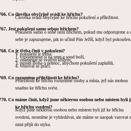
766.
Co člověka obyčejně svádí ke hříchu?
Člověka svádí obyčejně ke hříchu pokušení a příležitost.
767.
Jest pokušení samo sebou hříchem?
Pokušení samo o sobě není hříchem, pokud mu odporujeme a 
sebe je zapuzujeme, jak to učinil Pán Ježíš, když byl pokoušen
768.
Co je třeba činit v pokušení?
V pokušení je třeba:
1.
vzpomenout si na smrt a soud boží,
2.
znamenat se svatým křížem,
3.
prositi Boha o pomoc, abychom pokušení zaplašili,
4.
věnovat se práci.
769.
Co rozumíme příležitostí ke hříchu?
Příležitostí ke hříchu rozumíme osoby a místa, jež nás mohou
snadno ke hříchu svést.
770.
Co máme činit, když jsme některou osobou nebo místem byli j
ke hříchu svedeni?
Když jsme některou osobou nebo místem byli již ke hříchu
svedeni, nesmíme je vyhledávat, ale máme se naopak varovat s
nimi přijít do styku.