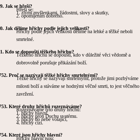
9.
Jak se hřeší?
Hřeší se:
1.
zlými myšlenkami, žádostmi, slovy a skutky,
2.
opomíjením dobrého.
0.
Jak dělíme hříchy podle jejich velikosti?
Hříchy podle jejich velikosti dělíme na lehké a těžké neboli
smrtelné.
1.
Kdo se dopouští těžkého hříchu?
Těžkého hříchu se dopouští, kdo v důležité věci vědomě a
dobrovolně porušuje přikázání boží.
752.
Proč se nazývají těžké hříchy smrtelnými?
Těžké hříchy se nazývají smrtelnými, protože jimi pozbýváme
milosti boží a stáváme se hodnými věčné smrti, to jest věčného
zavržení.
753.
Které druhy hříchů rozeznáváme?
Rozeznáváme tyto druhy hříchů:
1.
hříchy hlavní,
2.
hříchy proti Duchu svatému.
3. hříchy do nebe volající,
4.
hříchy cizí.
754.
Které jsou hříchy hlavní?
Hříchy hlavní jsou: