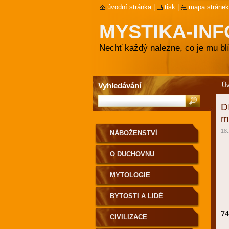
úvodní stránka
|
tisk
|
mapa stránek
MYSTIKA-INF
Nechť každý nalezne, co je mu blí
Vyhledávání
Ú
D
m
18.
NÁBOŽENSTVÍ
O DUCHOVNU
MYTOLOGIE
BYTOSTI A LIDÉ
74
CIVILIZACE