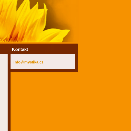
Kontakt
info@mys
tika.cz