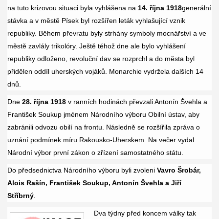
na tuto krizovou situaci byla vyhlášena na
14. října 1918
generální
stávka a v městě Písek byl rozšířen leták vyhlašující vznik
republiky. Během převratu byly strhány symboly mocnářství a ve
městě zavlály trikolóry. Ještě téhož dne ale bylo vyhlášení
republiky odloženo, revoluční dav se rozprchl a do města byl
přidělen oddíl uherských vojáků. Monarchie vydržela dalších 14
dnů.
Dne
28. října 1918
v ranních hodinách převzali Antonín Švehla a
František Soukup jménem Národního výboru Obilní ústav, aby
zabránili odvozu obilí na frontu. Následně se rozšířila zpráva o
uznání podmínek míru Rakousko-Uherskem. Na večer vydal
Národní výbor první zákon o zřízení samostatného státu.
Do předsednictva Národního výboru byli zvoleni
Vavro Šrobár,
Alois Rašín, František Soukup, Antonín Švehla a Jiří
Stříbrný
.
Dva týdny před koncem války tak