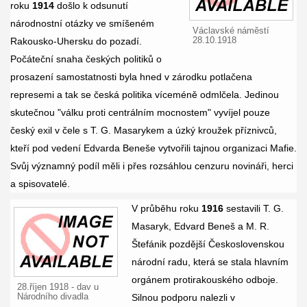
roku
1914
došlo k odsunutí
národnostní otázky ve smíšeném
Václavské náměstí
28.10.1918
Rakousko-Uhersku do pozadí.
Počáteční snaha českých politiků o
prosazení samostatnosti byla hned v zárodku potlačena
represemi a tak se česká politika víceméně odmlčela. Jedinou
skutečnou "válku proti centrálním mocnostem" vyvíjel pouze
český exil v čele s T. G. Masarykem a úzký kroužek příznivců,
kteří pod vedení Edvarda Beneše vytvořili tajnou organizaci Mafie.
Svůj významný podíl měli i přes rozsáhlou cenzuru novináři, herci
a spisovatelé.
V průběhu roku
1916
sestavili T. G.
Masaryk, Edvard Beneš a M. R.
Štefánik pozdější Československou
národní radu, která se stala hlavním
orgánem protirakouského odboje.
28.říjen 1918 - dav u
Národního divadla
Silnou podporu nalezli v