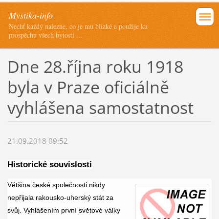
Mystika-info
Nechť každý nalezne, co je mu blízké a použije ku
prospěchu všech bytostí ...
Dne 28.října roku 1918
byla v Praze oficiálně
vyhlášena samostatnost
21.09.2018 09:52
Historické souvislosti
Většina české společnosti nikdy
nepřijala rakousko-uherský stát za
svůj. Vyhlášením první světové války