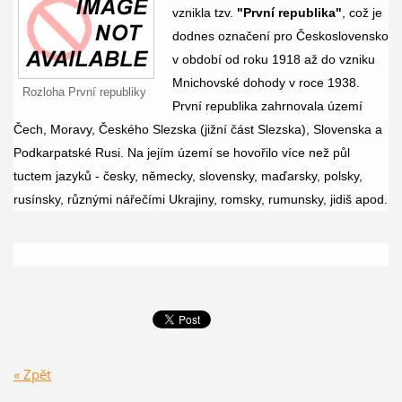
vznikla tzv.
"První republika"
, což je
dodnes označení pro Československo
v období od roku 1918 až do vzniku
Mnichovské dohody v roce 1938.
Rozloha První republiky
První republika zahrnovala území
Čech, Moravy, Českého Slezska (jižní část Slezska), Slovenska a
Podkarpatské Rusi. Na jejím území se hovořilo více než půl
tuctem jazyků - česky, německy, slovensky, maďarsky, polsky,
rusínsky, různými nářečími Ukrajiny, romsky, rumunsky, jidiš apod.
« Zpět