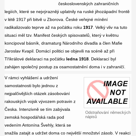
československých zahraničních
legiích, které se nejvýrazněji uplatnily na ruské jihozápadní frontě
v létě 1917 při bitvě u Zborova. České veřejné mínění
radikalizovalo teprve až na počátku roku
1917
. Velký vliv na tuto
situaci měl tzv. Manifest českých spisovatelů, který v květnu
koncipoval básník, dramaturg Národního divadla a člen Mafie
Jaroslav Kvapil. Domácí politici se objevili na scéně až při
Tříkrálové deklaraci na počátku
ledna 1918
. Deklarací byl
zahájen společný postup za osamostatnění doma i v zahraničí.
V rámci vyhlášení a udržení
samostatnosti bylo jednou z
nejpalčivějších otázek zásobování
rakouských vojsk vývozem potravin z
Česka. Intenzivně se tím zabývala
Odstraňování německých
nápisů
zemská hospodářská rada pod
vedením Antonína Švehly, která se
snažila zatajit a udržet doma co největší množství zásob. V reakci