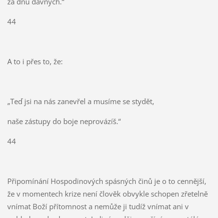
za dnů dávných.“
44
A to i přes to, že:
„Teď jsi na nás zanevřel a musíme se stydět,
naše zástupy do boje neprovázíš.“
44
Připomínání Hospodinových spásných činů je o to cennější,
že v momentech krize není člověk obvykle schopen zřetelně
vnímat Boží přítomnost a nemůže ji tudíž vnímat ani v