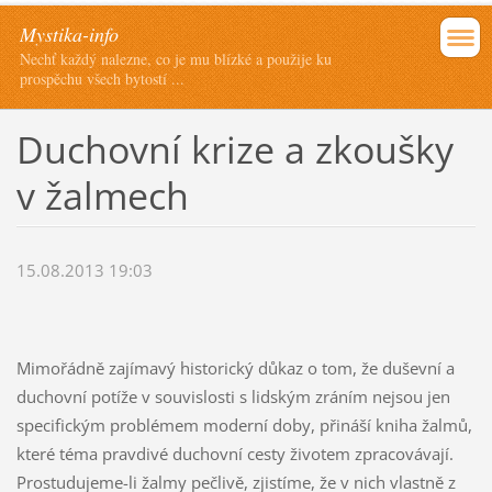
Mystika-info
Nechť každý nalezne, co je mu blízké a použije ku
prospěchu všech bytostí ...
Duchovní krize a zkoušky
v žalmech
15.08.2013 19:03
Mimořádně zajímavý historický důkaz o tom, že duševní a
duchovní potíže v souvislosti s lidským zráním nejsou jen
specifickým problémem moderní doby, přináší kniha žalmů,
které téma pravdivé duchovní cesty životem zpracovávají.
Prostudujeme-li žalmy pečlivě, zjistíme, že v nich vlastně z