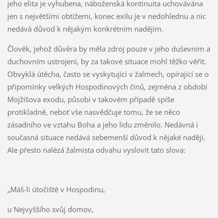
jeho elita je vyhubena, náboženská kontinuita uchovávána
jen s největšími obtížemi, konec exilu je v nedohlednu a nic
nedává důvod k nějakým konkrétním nadějím.
Člověk, jehož důvěra by měla zdroj pouze v jeho duševním a
duchovním ustrojení, by za takové situace mohl těžko věřit.
Obvyklá útěcha, často se vyskytující v žalmech, opírající se o
připomínky velkých Hospodinových činů, zejména z období
Mojžíšova exodu, působí v takovém případě spíše
protikladně, neboť vše nasvědčuje tomu, že se něco
zásadního ve vztahu Boha a jeho lidu změnilo. Nedávná i
současná situace nedává sebemenší důvod k nějaké naději.
Ale přesto nalézá žalmista odvahu vyslovit tato slova:
„Máš-li útočiště v Hospodinu,
u Nejvyššího svůj domov,