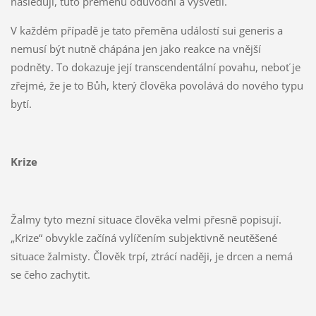
následují, tuto přeměnu odůvodní a vysvětlí.
V každém případě je tato přeměna událostí sui generis a
nemusí být nutně chápána jen jako reakce na vnější
podněty. To dokazuje její transcendentální povahu, neboť je
zřejmé, že je to Bůh, který člověka povolává do nového typu
bytí.
Krize
Žalmy tyto mezní situace člověka velmi přesně popisují.
„Krize“ obvykle začíná vylíčením subjektivně neutěšené
situace žalmisty. Člověk trpí, ztrácí naději, je drcen a nemá
se čeho zachytit.