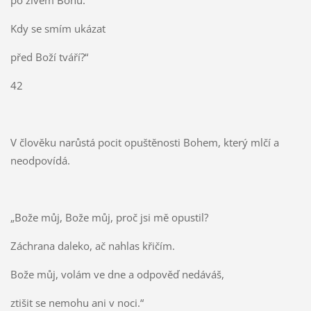
po živém Bohu.
Kdy se smím ukázat
před Boží tváří?“
42
V člověku narůstá pocit opuštěnosti Bohem, který mlčí a
neodpovídá.
„Bože můj, Bože můj, proč jsi mě opustil?
Záchrana daleko, ač nahlas křičím.
Bože můj, volám ve dne a odpověď nedáváš,
ztišit se nemohu ani v noci.“