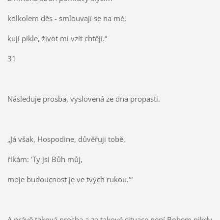
kolkolem děs - smlouvají se na mě,
kují pikle, život mi vzít chtějí.“
31
Následuje prosba, vyslovená ze dna propasti.
„Já však, Hospodine, důvěřuji tobě,
říkám: 'Ty jsi Bůh můj,
moje budoucnost je ve tvých rukou.'“
A právě taková prosba a za takové situace není Bohem nikdy