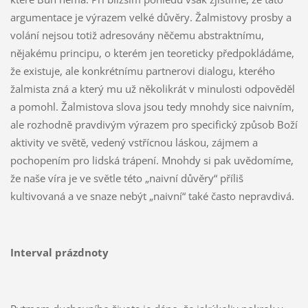
argumentace je výrazem velké důvěry. Žalmistovy prosby a
volání nejsou totiž adresovány něčemu abstraktnímu,
nějakému principu, o kterém jen teoreticky předpokládáme,
že existuje, ale konkrétnímu partnerovi dialogu, kterého
žalmista zná a který mu už několikrát v minulosti odpověděl
a pomohl. Žalmistova slova jsou tedy mnohdy sice naivním,
ale rozhodně pravdivým výrazem pro specifický způsob Boží
aktivity ve světě, vedený vstřícnou láskou, zájmem a
pochopením pro lidská trápení. Mnohdy si pak uvědomíme,
že naše víra je ve světle této „naivní důvěry“ příliš
kultivovaná a ve snaze nebýt „naivní“ také často nepravdivá.
Interval prázdnoty