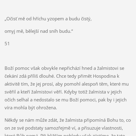
„Očisť mě od hříchu yzopem a budu čistý,
omyj mě, bělejší nad sníh budu.“
51
Boží pomoc však obvykle nepřichází hned a žalmistovi se
čekání zdá příliš dlouhé. Chce tedy přimět Hospodina k
aktivitě tím, že jej prosí, aby pomohl alespoň těm, které mu
svěřil a kteří žalmistovi věří. Kdyby totiž žalmista v jejich
očích selhal a nedostalo se mu Boží pomoci, pak by i jejich
víra mohla být ohrožena.
Někdy se nám může zdát, že žalmista připomíná Bohu to, co
on ze své podstaty samozřejmě ví, a přisuzuje vlastnosti,
které Bůh nemá. Při bližším pohledu však zjistíme, že tato