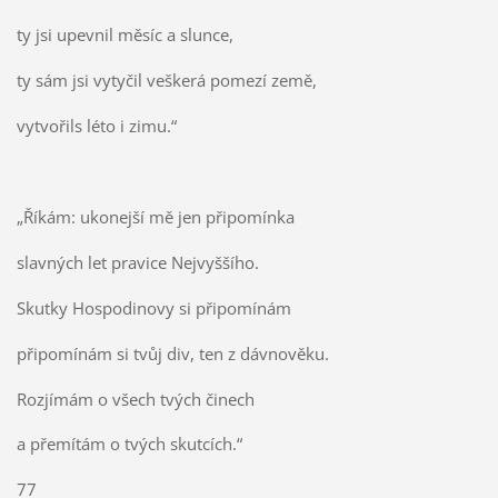
ty jsi upevnil měsíc a slunce,
ty sám jsi vytyčil veškerá pomezí země,
vytvořils léto i zimu.“
„Říkám: ukonejší mě jen připomínka
slavných let pravice Nejvyššího.
Skutky Hospodinovy si připomínám
připomínám si tvůj div, ten z dávnověku.
Rozjímám o všech tvých činech
a přemítám o tvých skutcích.“
77