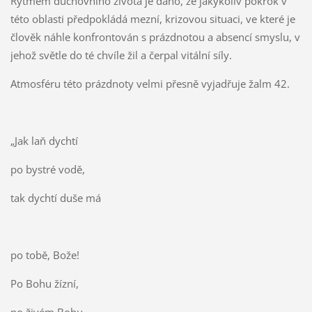
Rytmem duchovního života je dáno, že jakýkoliv pokrok v
této oblasti předpokládá mezní, krizovou situaci, ve které je
člověk náhle konfrontován s prázdnotou a absencí smyslu, v
jehož světle do té chvíle žil a čerpal vitální síly.
Atmosféru této prázdnoty velmi přesně vyjadřuje žalm 42.
„Jak laň dychtí
po bystré vodě,
tak dychtí duše má
po tobě, Bože!
Po Bohu žízní,