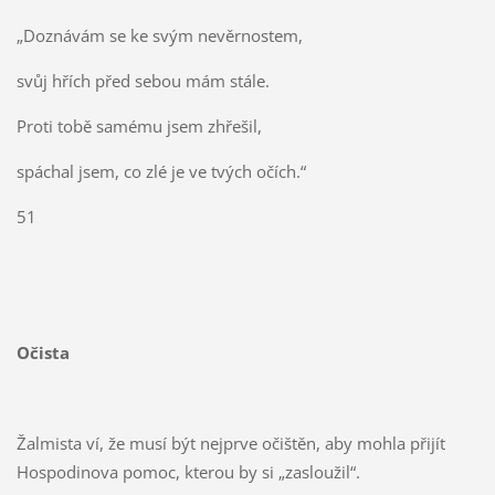
„Doznávám se ke svým nevěrnostem,
svůj hřích před sebou mám stále.
Proti tobě samému jsem zhřešil,
spáchal jsem, co zlé je ve tvých očích.“
51
Očista
Žalmista ví, že musí být nejprve očištěn, aby mohla přijít
Hospodinova pomoc, kterou by si „zasloužil“.