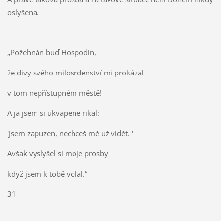
oslyšena.
„Požehnán buď Hospodin,
že divy svého milosrdenství mi prokázal
v tom nepřístupném městě!
A já jsem si ukvapeně říkal:
'Jsem zapuzen, nechceš mě už vidět. '
Avšak vyslyšel si moje prosby
když jsem k tobě volal.“
31