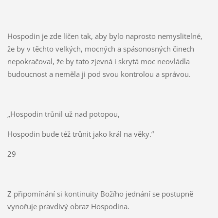
Hospodin je zde líčen tak, aby bylo naprosto nemyslitelné,
že by v těchto velkých, mocných a spásonosných činech
nepokračoval, že by tato zjevná i skrytá moc neovládla
budoucnost a neměla ji pod svou kontrolou a správou.
„Hospodin trůnil už nad potopou,
Hospodin bude též trůnit jako král na věky.“
29
Z připomínání si kontinuity Božího jednání se postupně
vynořuje pravdivý obraz Hospodina.