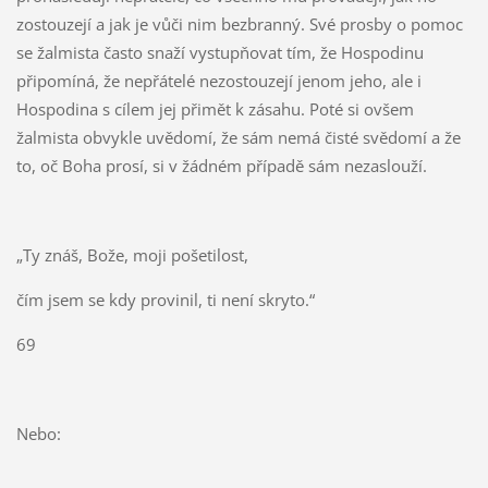
zostouzejí a jak je vůči nim bezbranný. Své prosby o pomoc
se žalmista často snaží vystupňovat tím, že Hospodinu
připomíná, že nepřátelé nezostouzejí jenom jeho, ale i
Hospodina s cílem jej přimět k zásahu. Poté si ovšem
žalmista obvykle uvědomí, že sám nemá čisté svědomí a že
to, oč Boha prosí, si v žádném případě sám nezaslouží.
„Ty znáš, Bože, moji pošetilost,
čím jsem se kdy provinil, ti není skryto.“
69
Nebo: