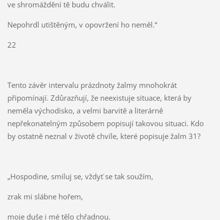
ve shromáždění tě budu chválit.
Nepohrdl utištěným, v opovržení ho neměl.“
22
Tento závěr intervalu prázdnoty žalmy mnohokrát
připomínají. Zdůrazňují, že neexistuje situace, která by
neměla východisko, a velmi barvitě a literárně
nepřekonatelným způsobem popisují takovou situaci. Kdo
by ostatně neznal v životě chvíle, které popisuje žalm 31?
„Hospodine, smiluj se, vždyť se tak soužím,
zrak mi slábne hořem,
moje duše i mé tělo chřadnou.