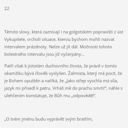
22
Těmito slovy, která zaznívají i na golgotském popravišti z úst
Vykupitele, vrcholí situace, kterou bychom mohli nazvat
intervalem prázdnoty. Nelze už jít dál. Možnosti tohoto
bolestného intervalu jsou již vyčerpány…
Patří však k jistotám duchovního života, že právě v tomto
okamžiku bývá člověk vyslyšen. Žalmista, který má pocit, že
je Bohem opuštěn a naříká, že „Jako střep vyschla má síla,
jazyk mi přisedl k patru. Vrháš mě do prachu smrti!“, náhle s
ulehčením konstatuje, že Bůh mu „odpověděl“.
„O tvém jménu budu vyprávět svým bratřím,