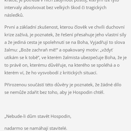
intervaly absolvovat bez velkých škod či tragických
následků.
První a základní zkušenost, kterou člověk ve chvíli duchovní
krize zažívá, je poznatek, že řešení přesahuje jeho vlastní síly
a že jediná cesta je spolehnutí se na Boha, Vyjadřují to slova
žalmu: „Bože zachraň mě!“ a opakovaný motiv: „vždyť
utíkám se k tobě“, ve kterém žalmista ubezpečuje Boha, že je
to právě on, kterému důvěřuje, na kterého se spoléhá a o
kterém ví, že ho vysvobodí z kritických situací.
Přirozenou součástí této důvěry je poznatek, že žádné dílo
se nemůže zdařit bez toho, aby je Hospodin chtěl.
„Nebude-li dům stavět Hospodin,
nadarmo se namáhají stavitelé.