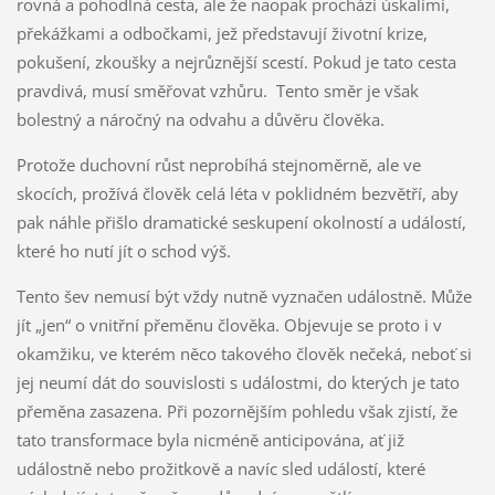
rovná a pohodlná cesta, ale že naopak prochází úskalími,
překážkami a odbočkami, jež představují životní krize,
pokušení, zkoušky a nejrůznější scestí. Pokud je tato cesta
pravdivá, musí směřovat vzhůru. Tento směr je však
bolestný a náročný na odvahu a důvěru člověka.
Protože duchovní růst neprobíhá stejnoměrně, ale ve
skocích, prožívá člověk celá léta v poklidném bezvětří, aby
pak náhle přišlo dramatické seskupení okolností a událostí,
které ho nutí jít o schod výš.
Tento šev nemusí být vždy nutně vyznačen událostně. Může
jít „jen“ o vnitřní přeměnu člověka. Objevuje se proto i v
okamžiku, ve kterém něco takového člověk nečeká, neboť si
jej neumí dát do souvislosti s událostmi, do kterých je tato
přeměna zasazena. Při pozornějším pohledu však zjistí, že
tato transformace byla nicméně anticipována, ať již
událostně nebo prožitkově a navíc sled událostí, které