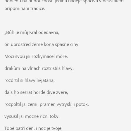
pohledu na budoucnost. Jediná naděje spočívá v neustálém
připomínání tradice.
„Bůh je můj Král odedávna,
on uprostřed země koná spásné činy.
Mocí svou jsi rozkymácel moře,
drakům na vlnách roztříštils hlavy,
rozdrtil si hlavy livjatána,
dals ho sežrat hordě divé zvěře,
rozpoltil jsi zemi, pramen vytryskl i potok,
vysušil jsi mocné říční toky.
Tobě patří den, i noc je tvoje,