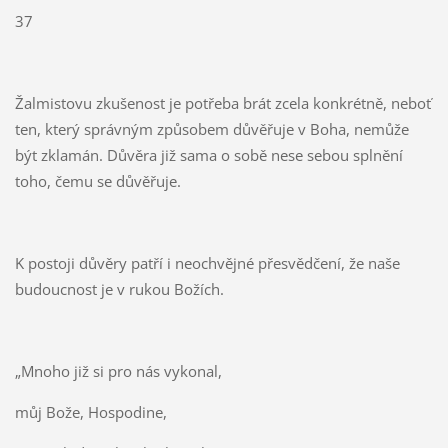
37
Žalmistovu zkušenost je potřeba brát zcela konkrétně, neboť
ten, který správným způsobem důvěřuje v Boha, nemůže
být zklamán. Důvěra již sama o sobě nese sebou splnění
toho, čemu se důvěřuje.
K postoji důvěry patří i neochvějné přesvědčení, že naše
budoucnost je v rukou Božích.
„Mnoho již si pro nás vykonal,
můj Bože, Hospodine,