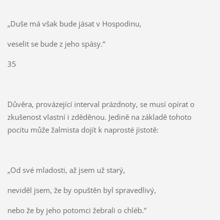
„Duše má však bude jásat v Hospodinu,
veselit se bude z jeho spásy.“
35
Důvěra, provázející interval prázdnoty, se musí opírat o
zkušenost vlastní i zděděnou. Jedině na základě tohoto
pocitu může žalmista dojít k naprosté jistotě:
„Od své mladosti, až jsem už starý,
neviděl jsem, že by opuštěn byl spravedlivý,
nebo že by jeho potomci žebrali o chléb.“