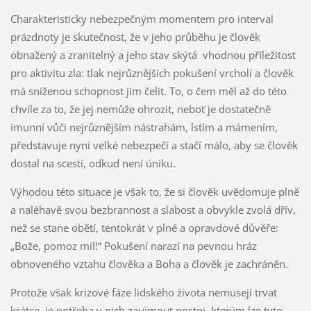
Charakteristicky nebezpečným momentem pro interval
prázdnoty je skutečnost, že v jeho průběhu je člověk
obnažený a zranitelný a jeho stav skýtá vhodnou příležitost
pro aktivitu zla: tlak nejrůznějších pokušení vrcholí a člověk
má sníženou schopnost jim čelit. To, o čem měl až do této
chvíle za to, že jej nemůže ohrozit, neboť je dostatečně
imunní vůči nejrůznějším nástrahám, lstím a mámením,
představuje nyní velké nebezpečí a stačí málo, aby se člověk
dostal na scestí, odkud není úniku.
Výhodou této situace je však to, že si člověk uvědomuje plně
a naléhavě svou bezbrannost a slabost a obvykle zvolá dřív,
než se stane obětí, tentokrát v plné a opravdové důvěře:
„Bože, pomoz mil!“ Pokušení narazí na pevnou hráz
obnoveného vztahu člověka a Boha a člověk je zachráněn.
Protože však krizové fáze lidského života nemusejí trvat
krátce, je potřeba v nich zaujmout postoj, kterým lze tyto