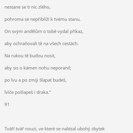
nestane se ti nic zlého,
pohroma se nepřiblíží k tvému stanu.
On svým andělům o tobě vydal příkaz,
aby ochraňovali tě na všech cestách.
Na rukou tě budou nosit,
aby sis o kámen nohu neporanil;
po lvu a po zmiji šlapat budeš,
lvíče pošlapeš i draka.“
91
Tváří tvář nouzi, ve které se nalézal ubohý zbytek