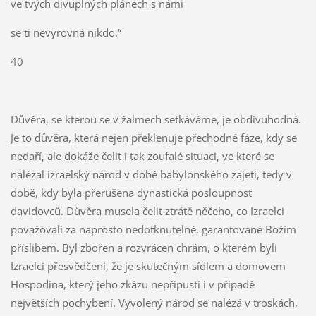
ve tvých divuplných plánech s námi
se ti nevyrovná nikdo.“
40
Důvěra, se kterou se v žalmech setkáváme, je obdivuhodná.
Je to důvěra, která nejen překlenuje přechodné fáze, kdy se
nedaří, ale dokáže čelit i tak zoufalé situaci, ve které se
nalézal izraelský národ v době babylonského zajetí, tedy v
době, kdy byla přerušena dynastická posloupnost
davidovců. Důvěra musela čelit ztrátě něčeho, co Izraelci
považovali za naprosto nedotknutelné, garantované Božím
příslibem. Byl zbořen a rozvrácen chrám, o kterém byli
Izraelci přesvědčeni, že je skutečným sídlem a domovem
Hospodina, který jeho zkázu nepřipustí i v případě
největších pochybení. Vyvolený národ se nalézá v troskách,