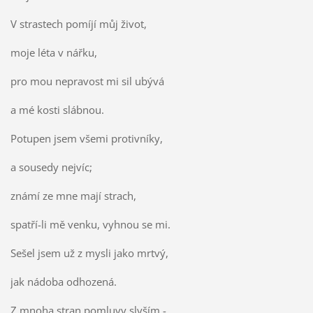
V strastech pomíjí můj život,
moje léta v nářku,
pro mou nepravost mi sil ubývá
a mé kosti slábnou.
Potupen jsem všemi protivníky,
a sousedy nejvíc;
známí ze mne mají strach,
spatří-li mě venku, vyhnou se mi.
Sešel jsem už z mysli jako mrtvý,
jak nádoba odhozená.
Z mnoha stran pomluvy slyším -