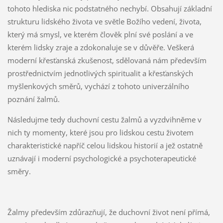
tohoto hlediska nic podstatného nechybí. Obsahují základní
strukturu lidského života ve světle Božího vedení, života,
který má smysl, ve kterém člověk plní své poslání a ve
kterém lidsky zraje a zdokonaluje se v důvěře. Veškerá
moderní křesťanská zkušenost, sdělovaná nám především
prostřednictvím jednotlivých spiritualit a křesťanských
myšlenkových směrů, vychází z tohoto univerzálního
poznání žalmů.
Následujme tedy duchovní cestu žalmů a vyzdvihněme v
nich ty momenty, které jsou pro lidskou cestu životem
charakteristické napříč celou lidskou historií a jež ostatně
uznávají i moderní psychologické a psychoterapeutické
směry.
Žalmy především zdůrazňují, že duchovní život není přímá,