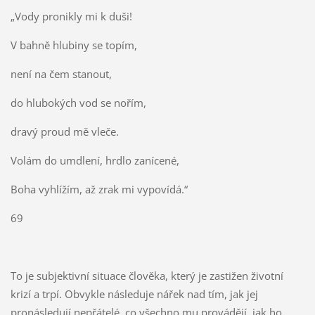
„Vody pronikly mi k duši!
V bahně hlubiny se topím,
není na čem stanout,
do hlubokých vod se nořím,
dravý proud mě vleče.
Volám do umdlení, hrdlo zanícené,
Boha vyhlížím, až zrak mi vypovídá.“
69
To je subjektivní situace člověka, který je zastižen životní
krizí a trpí. Obvykle následuje nářek nad tím, jak jej
pronásledují nepřátelé, co všechno mu provádějí, jak ho