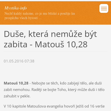
Mystika-info
Nechť každý nalezne, co je mu blízké a použije ku
prospěchu všech bytostí ...
Duše, která nemůže být
zabita - Matouš 10,28
01.05.2016 07:38
Matouš 10,28
- Nebojte se těch, kdo zabíjejí tělo, ale duši
zabít nemohou. Raději se bojte Toho, který může duši i tělo
zahubit v pekle.
V 10 kapitole Matoušova evangelia hovoří Ježíš od 16 verše