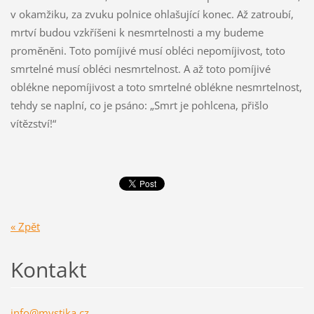
v okamžiku, za zvuku polnice ohlašující konec. Až zatroubí,
mrtví budou vzkříšeni k nesmrtelnosti a my budeme
proměněni. Toto pomíjivé musí obléci nepomíjivost, toto
smrtelné musí obléci nesmrtelnost. A až toto pomíjivé
oblékne nepomíjivost a toto smrtelné oblékne nesmrtelnost,
tehdy se naplní, co je psáno: „Smrt je pohlcena, přišlo
vítězství!“
« Zpět
Kontakt
info@mys
tika.cz