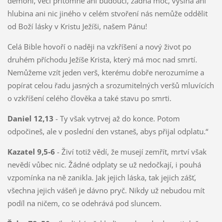
démoni, věci přítomné ani budoucí, žádná moc, výšina ani
hlubina ani nic jiného v celém stvoření nás nemůže oddělit
od Boží lásky v Kristu Ježíši, našem Pánu!
Celá Bible hovoří o naději na vzkříšení a nový život po
druhém příchodu Ježíše Krista, který má moc nad smrtí.
Nemůžeme vzít jeden verš, kterému dobře nerozumíme a
popírat celou řadu jasných a srozumitelných veršů mluvících
o vzkříšení celého člověka a také stavu po smrti.
Daniel 12,13
- Ty však vytrvej až do konce. Potom
odpočineš, ale v poslední den vstaneš, abys přijal odplatu.“
Kazatel 9,5-6
- Živí totiž vědí, že musejí zemřít, mrtví však
nevědí vůbec nic. Žádné odplaty se už nedočkají, i pouhá
vzpomínka na ně zanikla. Jak jejich láska, tak jejich zášť,
všechna jejich vášeň je dávno pryč. Nikdy už nebudou mít
podíl na ničem, co se odehrává pod sluncem.