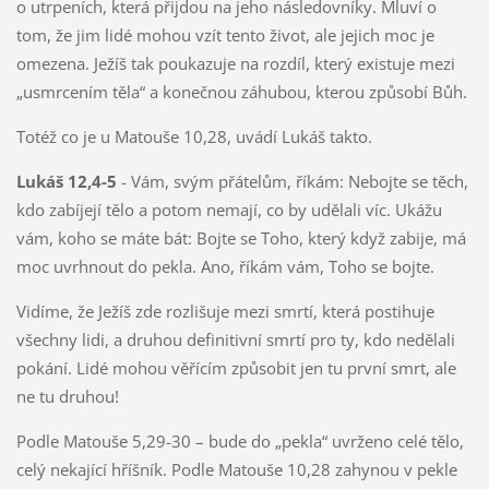
o utrpeních, která přijdou na jeho následovníky. Mluví o
tom, že jim lidé mohou vzít tento život, ale jejich moc je
omezena. Ježíš tak poukazuje na rozdíl, který existuje mezi
„usmrcením těla“ a konečnou záhubou, kterou způsobí Bůh.
Totéž co je u Matouše 10,28, uvádí Lukáš takto.
Lukáš 12,4-5
- Vám, svým přátelům, říkám: Nebojte se těch,
kdo zabíjejí tělo a potom nemají, co by udělali víc. Ukážu
vám, koho se máte bát: Bojte se Toho, který když zabije, má
moc uvrhnout do pekla. Ano, říkám vám, Toho se bojte.
Vidíme, že Ježíš zde rozlišuje mezi smrtí, která postihuje
všechny lidi, a druhou definitivní smrtí pro ty, kdo nedělali
pokání. Lidé mohou věřícím způsobit jen tu první smrt, ale
ne tu druhou!
Podle Matouše 5,29-30 – bude do „pekla“ uvrženo celé tělo,
celý nekající hříšník. Podle Matouše 10,28 zahynou v pekle