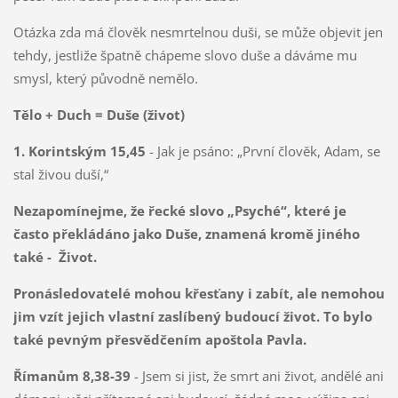
Otázka zda má člověk nesmrtelnou duši, se může objevit jen
tehdy, jestliže špatně chápeme slovo duše a dáváme mu
smysl, který původně nemělo.
Tělo + Duch = Duše (život)
1. Korintským 15,45
- Jak je psáno: „První člověk, Adam, se
stal živou duší,“
Nezapomínejme, že řecké slovo „Psyché“, které je
často překládáno jako Duše, znamená kromě jiného
také - Život.
Pronásledovatelé mohou křesťany i zabít, ale nemohou
jim vzít jejich vlastní zaslíbený budoucí život. To bylo
také pevným přesvědčením apoštola Pavla.
Římanům 8,38-39
- Jsem si jist, že smrt ani život, andělé ani