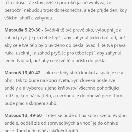
tělo i duše. Ze slov Ježíše i proroků jasně vyplývá, že
bezbožní nebudou trpět donekonečna, ale že přijde den, kdy
všichni shoří a zahynou.
Matouše 5,29-30
- Svádí-li tě tvé pravé oko, vyloupni je a
zahoď pryč. Je pro tebe lepší, aby zahynul jeden tvůj úd, než
aby celé tvé tělo bylo uvrženo do pekla. Svádí-li tě tvá pravá
ruka, usekni ji a zahoď pryč. Je pro tebe lepší, aby zahynul
jeden tvůj úd, než aby celé tvé tělo přišlo do pekla.
Matouš 13,40-42
- Jako se tedy sbírá koukol a spaluje se v
ohni, tak to bude na konci světa. Syn člověka pošle své
anděly a ti vyberou z jeho království všechno pohoršující,
totiž ty, kdo páchají zlo, a uvrhnou je do ohnivé pece. Tam
bude pláč a skřípění zubů.
Matouš 13, 49-50
- Totéž se bude dít na konci světa: Vyjdou
andělé, oddělí zlé od spravedlivých a vhodí je do ohnivé
pece. Tam bude pláč a skřípění zubů.