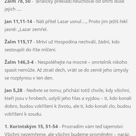
Žalm 78, 50
- (kralický překlad) neuchoval od smrti duše
jejich ….
Jan 11,11-14
- Náš přítel Lazar usnul...., Proto jim Ježíš řekl
jasně: „Lazar zemřel.
Žalm 115,17
- Mrtví už Hospodina nechválí, žádní, kdo
sestoupili do říše mlčení.
Žalm 146,3-4
- Nespoléhejte na mocné – smrtelník nikoho
spasit nemůže. Až ztratí dech, vrátí se do země jeho úmysly
se rozplynou v ten den.
Jan 5,28
- Nedivte se tomu; přichází totiž chvíle, kdy všichni,
kteří jsou v hrobech, uslyší jeho hlas a vyjdou – ti, kdo konali
dobro, budou vzkříšeni k životu, ale ti, kdo konali zlo, budou
vzkříšeni k soudu.
1. Korintským 15, 51-54
- Prozradím vám teď tajemství:
Všichni nezemřeme, ale všichni budeme proměněni – naráz,