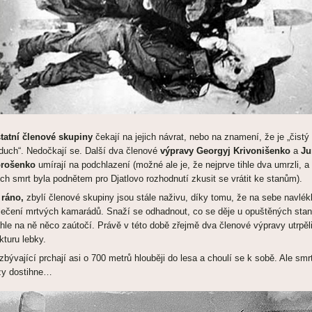
tatní členové skupiny
čekají na jejich návrat, nebo na znamení, že je „čistý
duch“. Nedočkají se. Další dva členové
výpravy Georgyj Krivonišenko
a
Ju
rošenko
umírají na podchlazení (možné ale je, že nejprve tihle dva umrzli, a
jich smrt byla podnětem pro Djatlovo rozhodnutí zkusit se vrátit ke stanům).
 ráno,
zbylí členové skupiny jsou stále naživu, díky tomu, že na sebe navlékli
lečení mrtvých kamarádů. Snaží se odhadnout, co se děje u opuštěných stan
hle na ně něco zaútočí. Právě v této době zřejmě dva členové výpravy utrpěl
akturu lebky.
 zbývající prchají asi o 700 metrů hlouběji do lesa a choulí se k sobě. Ale smrt
zy dostihne…