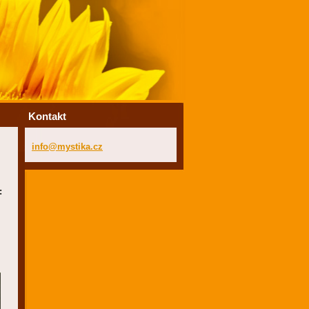
Kontakt
info@mys
tika.cz
: