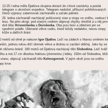
12-25.l edna měla Djatlova skupina dorazit do cílové zastávky a poslat
telegram o ukončení expedice. Telegram nedošel, příbuzní pohřešovaných
členů výpravy zalarmovali záchranáře a začalo pátrání.
26. ledna záchranáři nacházejí poškozený stan a stopy ve sněhu, vedoucí 
lesu. Na jeho okraji, pod starým cedrem objevují zbytky ohniště a u něj prv
dvě těla
: Krivonišenka
a
Dorošenka.
Oba jsou bosí a oblečeni jen ve
spodním prádle. Ulámané větve cedru, které ležely nedaleko, nesou stopy
kůže a dalších tkání.
0 metrů od ohně je nalezen
Igor Djatlov.
Leží na zádech s hlavou směrem k
anům, jednou rukou drží úlomek větve a druhou si zaclání obličej. Jako by se
oti něčemu bránil. 180 metrů od Djatlova nacházejí tělo
Slobodina.
Leží tváří
ěhu a má 17 cm dlouhou frakturu (zlomeninu ) lebky. 150m od Slobodina, blíž
 stanu, objevují záchranáři tělo
Kolmogorové.
V jejím okolí jsou na sněhu
opy krve.