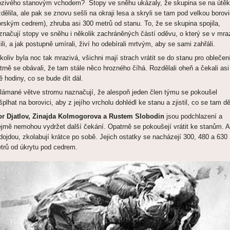
ozivého stanovým vchodem? Stopy ve sněhu ukázaly, že skupina se na útě
zdělila, ale pak se znovu sešli na okraji lesa a skryli se tam pod velkou borovi
orským cedrem), zhruba asi 300 metrů od stanu. To, že se skupina spojila,
značují stopy ve sněhu i několik zachráněných částí oděvu, o který se v mra
lili, a jak postupně umírali, živí ho odebírali mrtvým, aby se sami zahřáli.
koliv byla noc tak mrazivá, všichni mají strach vrátit se do stanu pro oblečen
trně se obávali, že tam stále něco hrozného číhá. Rozdělali oheň a čekali asi
ě hodiny, co se bude dít dál.
lámané větve stromu naznačují, že alespoň jeden člen týmu se pokoušel
šplhat na borovici, aby z jejího vrcholu dohlédl ke stanu a zjistil, co se tam dě
or Djatlov, Zinajda Kolmogorova a Rustem Slobodin
jsou podchlazení a
ejmě nemohou vydržet další čekání. Opatrně se pokoušejí vrátit ke stanům. A
dojdou, zkolabují krátce po sobě. Jejich ostatky se nacházejí 300, 480 a 630
trů od úkrytu pod cedrem.