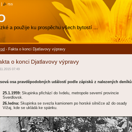
|
rss
O
zké a použije ku prospěchu všech bytostí ...
vod
-
Fakta o konci Djatlavovy výpravy
akta o konci Djatlavovy výpravy
11.2015 07:49
sová osa pravděpodobných událostí podle zápisků z nalezených deníků
25.1.1959:
Skupinka přichází do Ivdelu, metropole severní provincie
Sverdlovsk.
26.ledna:
Skupinka se svezla kamionem po horské silničce až do osady
Vižaj, kde se ukládá ke spánku.