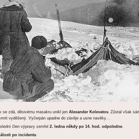
k se zdá, děsivému masakru unikl jen
Alexander Kolevatov.
Zůstal však sá
smrti vyděšený. Vyčerpán upadne do závěje a usne navěky…
slední člen výpravy zemřel
2. ledna někdy po 14. hod. odpoledne
.
álosti po incidentu