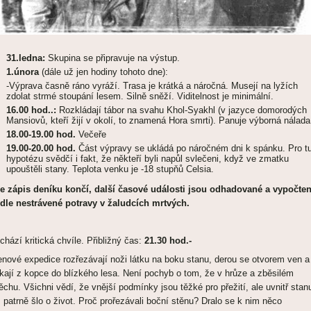
31.ledna:
Skupina se připravuje na výstup.
1.února
(dále už jen hodiny tohoto dne):
-Výprava časně ráno vyráží. Trasa je krátká a náročná. Musejí na lyžích
zdolat strmé stoupání lesem. Silně sněží. Viditelnost je minimální.
16.00 hod..:
Rozkládají tábor na svahu Khol-Syakhl (v jazyce domorodých
Mansiovů, kteří žijí v okolí, to znamená Hora smrti). Panuje výborná nálada
18.00-19.00 hod.
Večeře
19.00-20.00 hod.
Část výpravy se ukládá po náročném dni k spánku. Pro t
hypotézu svědčí i fakt, že někteří byli napůl svlečeni, když ve zmatku
upouštěli stany. Teplota venku je -18 stupňů Celsia.
e zápis deníku končí, další časové události jsou odhadované a vypočte
dle nestrávené potravy v žaludcích mrtvých.
ichází kritická chvíle. Přibližný čas:
21.30 hod.-
enové expedice rozřezávají noži látku na boku stanu, derou se otvorem ven a
íkají z kopce do blízkého lesa. Není pochyb o tom, že v hrůze a zběsilém
ěchu. Všichni vědí, že vnější podmínky jsou těžké pro přežití, ale uvnitř stan
m patrně šlo o život. Proč prořezávali boční stěnu? Dralo se k nim něco