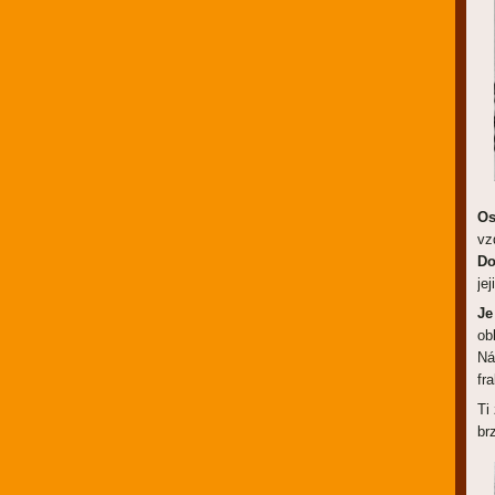
Os
vz
Do
je
Je
ob
Ná
fr
Ti
br