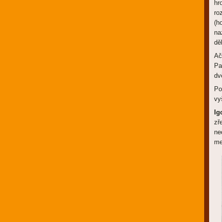
hr
ro
(h
na
dě
Ač
Pa
dv
Po
vy
Ig
zř
ne
me