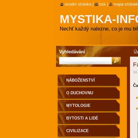
úvodní stránka
|
tisk
|
mapa stránek
MYSTIKA-INF
Nechť každý nalezne, co je mu blí
Vyhledávání
Ú
F
14.
NÁBOŽENSTVÍ
Ča
O DUCHOVNU
MYTOLOGIE
BYTOSTI A LIDÉ
CIVILIZACE