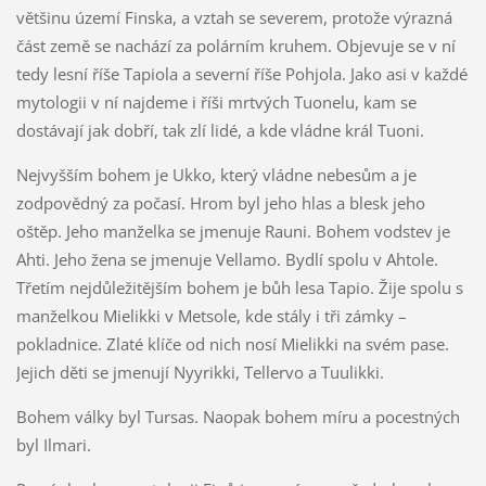
většinu území Finska, a vztah se severem, protože výrazná
část země se nachází za polárním kruhem. Objevuje se v ní
tedy lesní říše Tapiola a severní říše Pohjola. Jako asi v každé
mytologii v ní najdeme i říši mrtvých Tuonelu, kam se
dostávají jak dobří, tak zlí lidé, a kde vládne král Tuoni.
Nejvyšším bohem je Ukko, který vládne nebesům a je
zodpovědný za počasí. Hrom byl jeho hlas a blesk jeho
oštěp. Jeho manželka se jmenuje Rauni. Bohem vodstev je
Ahti. Jeho žena se jmenuje Vellamo. Bydlí spolu v Ahtole.
Třetím nejdůležitějším bohem je bůh lesa Tapio. Žije spolu s
manželkou Mielikki v Metsole, kde stály i tři zámky –
pokladnice. Zlaté klíče od nich nosí Mielikki na svém pase.
Jejich děti se jmenují Nyyrikki, Tellervo a Tuulikki.
Bohem války byl Tursas. Naopak bohem míru a pocestných
byl Ilmari.