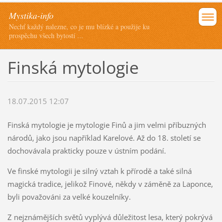
Mystika-info
Nechť každý nalezne, co je mu blízké a použije ku
prospěchu všech bytostí ...
Finská mytologie
18.07.2015 12:07
Finská mytologie je mytologie Finů a jim velmi příbuzných
národů, jako jsou například Karelové. Až do 18. století se
dochovávala prakticky pouze v ústním podání.
Ve finské mytologii je silný vztah k přírodě a také silná
magická tradice, jelikož Finové, někdy v záměně za Laponce,
byli považováni za velké kouzelníky.
Z nejznámějších světů vyplývá důležitost lesa, který pokrývá