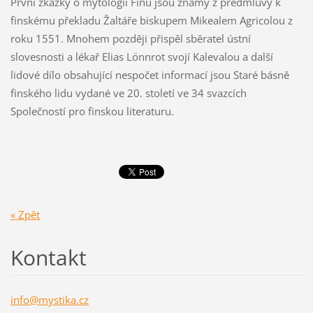
První zkazky o mytologii Finů jsou známy z předmluvy k
finskému překladu Žaltáře biskupem Mikealem Agricolou z
roku 1551. Mnohem později přispěl sběratel ústní
slovesnosti a lékař Elias Lönnrot svojí Kalevalou a další
lidové dílo obsahující nespočet informací jsou Staré básně
finského lidu vydané ve 20. století ve 34 svazcích
Společností pro finskou literaturu.
« Zpět
Kontakt
info@mys
tika.cz