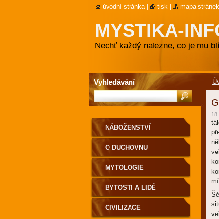
úvodní stránka
|
tisk
|
mapa stránek
MYSTIKA-INF
Nechť každý nalezne, co je mu blí
Vyhledávání
Ú
G
18.
tá
NÁBOŽENSTVÍ
př
ně
O DUCHOVNU
ve
ko
MYTOLOGIE
ko
mí
BYTOSTI A LIDÉ
Šé
si
CIVILIZACE
ve