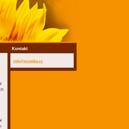
Kontakt
info@mys
tika.cz
l
ch
l
o