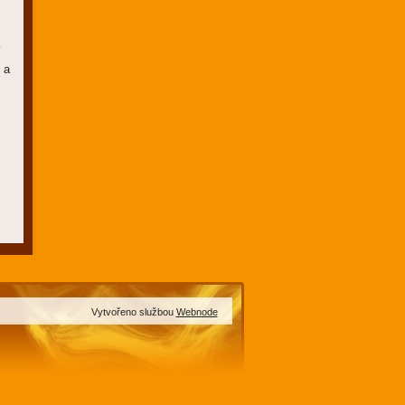
í
 a
Vytvořeno službou
Webnode