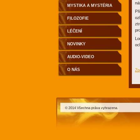
ná
MYSTIKA A MYSTÉRIA
Př
oz
FILOZOFIE
zt
pr
LÉČENÍ
Lo
NOVINKY
oc
AUDIO-VIDEO
O NÁS
Zp
© 2014 Všechna práva vyhrazena.