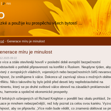
|
rss
O
zké a použije ku prospěchu všech bytostí ...
vod
-
Generace míru je minulost
enerace míru je minulost
12.2025 09:22
le více a stále otevřeněji hovoří v poslední době evropští bezpečnostní
edstavitelé o potřebě připravenosti na konflikt s Ruskem. Neuplyne týden, aby
který z evropských vládních, vojenských nebo bezpečnostních šéfů nevarova
řejnost, že směřujeme k válce. Dokonce už zaznívají slova o možných oběte
nfliktu. Něco takového by bylo ještě před deseti lety nepředstavitelné na
ntinentu, který se po druhé světové válce obnovil na zásadách proklamování
ru, harmonie a společné ekonomické prosperity.
f britských ozbrojených sil Richard Knighton v pondělí bez obalu prohlásil, že
tuace je mnohem nebezpečnější, než kdy poznal za celou svou kariéru. Vyzva
řejnost, aby se připravila: „Více rodin bude vědět, co znamená obětovat se pr