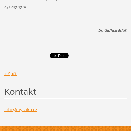
synagogou.
Dr. Oldřich Eliáš
« Zpět
Kontakt
info@mys
tika.cz