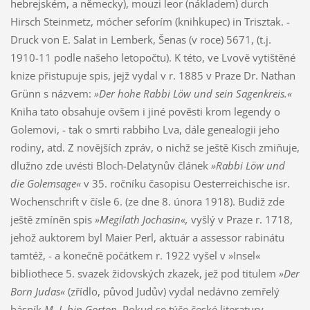
hebrejském, a německy), mouzi leor (nákladem) durch
Hirsch Steinmetz, mócher seforím (knihkupec) in Trisztak. -
Druck von E. Salat in Lemberk, Šenas (v roce) 5671, (t.j.
1910-11 podle našeho letopočtu). K této, ve Lvově vytištěné
knize přistupuje spis, jejž vydal v r. 1885 v Praze Dr. Nathan
Grünn s názvem:
»Der hohe Rabbi Löw und sein Sagenkreis.«
Kniha tato obsahuje ovšem i jiné pověsti krom legendy o
Golemovi, - tak o smrti rabbiho Lva, dále genealogii jeho
rodiny, atd. Z novějších zpráv, o nichž se ještě Kisch zmiňuje,
dlužno zde uvésti Bloch-Delatynův článek
»Rabbi Löw und
die Golemsage«
v 35. ročníku časopisu Oesterreichische isr.
Wochenschrift v čísle 6. (ze dne 8. února 1918). Budiž zde
ještě zmíněn spis
»Megilath Jochasin«,
vyšlý v Praze r. 1718,
jehož auktorem byl Maier Perl, aktuár a assessor rabinátu
tamtéž, - a konečně počátkem r. 1922 vyšel v »Insel«
bibliothece 5. svazek židovských zkazek, jež pod titulem
»Der
Born Judas«
(zřídlo, původ Judův) vydal nedávno zemřelý
básník
M. J. bin Gorton.
Pokud se týče české literatury,