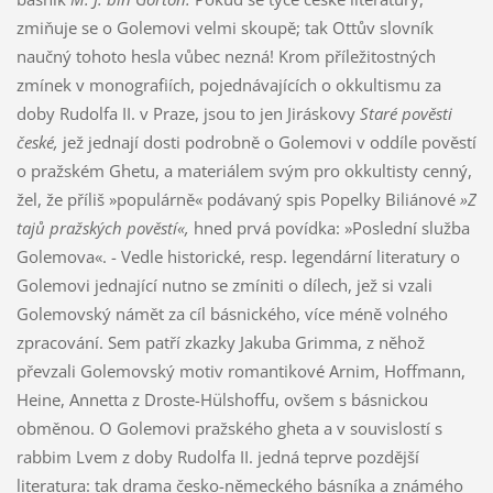
zmiňuje se o Golemovi velmi skoupě; tak Ottův slovník
naučný tohoto hesla vůbec nezná! Krom příležitostných
zmínek v monografiích, pojednávajících o okkultismu za
doby Rudolfa II. v Praze, jsou to jen Jiráskovy
Staré pověsti
české,
jež jednají dosti podrobně o Golemovi v oddíle pověstí
o pražském Ghetu, a materiálem svým pro okkultisty cenný,
žel, že příliš »populárně« podávaný spis Popelky Biliánové
»Z
tajů pražských pověstí«,
hned prvá povídka: »Poslední služba
Golemova«. - Vedle historické, resp. legendární literatury o
Golemovi jednající nutno se zmíniti o dílech, jež si vzali
Golemovský námět za cíl básnického, více méně volného
zpracování. Sem patří zkazky Jakuba Grimma, z něhož
převzali Golemovský motiv romantikové Arnim, Hoffmann,
Heine, Annetta z Droste-Hülshoffu, ovšem s básnickou
obměnou. O Golemovi pražského gheta a v souvislostí s
rabbim Lvem z doby Rudolfa II. jedná teprve pozdější
literatura: tak drama česko-německého básníka a známého