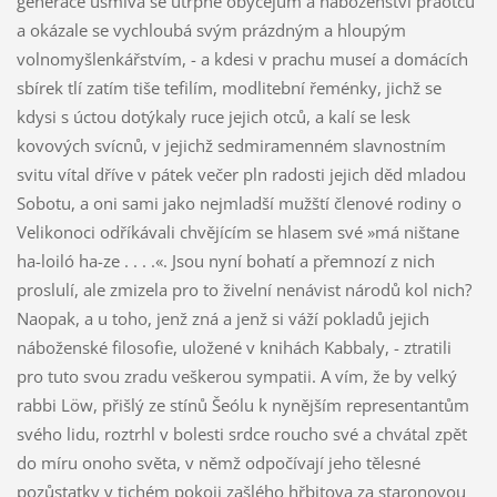
generace usmívá se útrpně obyčejům a náboženství praotců
a okázale se vychloubá svým prázdným a hloupým
volnomyšlenkářstvím, - a kdesi v prachu museí a domácích
sbírek tlí zatím tiše tefilím, modlitební řeménky, jichž se
kdysi s úctou dotýkaly ruce jejich otců, a kalí se lesk
kovových svícnů, v jejichž sedmiramenném slavnostním
svitu vítal dříve v pátek večer pln radosti jejich děd mladou
Sobotu, a oni sami jako nejmladší mužští členové rodiny o
Velikonoci odříkávali chvějícím se hlasem své »má ništane
ha-loiló ha-ze . . . .«. Jsou nyní bohatí a přemnozí z nich
proslulí, ale zmizela pro to živelní nenávist národů kol nich?
Naopak, a u toho, jenž zná a jenž si váží pokladů jejich
náboženské filosofie, uložené v knihách Kabbaly, - ztratili
pro tuto svou zradu veškerou sympatii. A vím, že by velký
rabbi Löw, přišlý ze stínů Šeólu k nynějším representantům
svého lidu, roztrhl v bolesti srdce roucho své a chvátal zpět
do míru onoho světa, v němž odpočívají jeho tělesné
pozůstatky v tichém pokoji zašlého hřbitova za staronovou