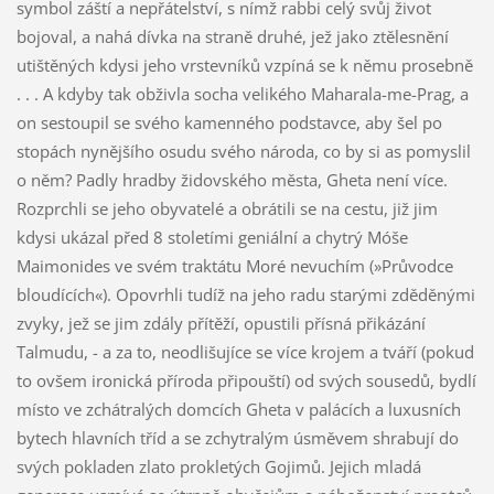
symbol záští a nepřátelství, s nímž rabbi celý svůj život
bojoval, a nahá dívka na straně druhé, jež jako ztělesnění
utištěných kdysi jeho vrstevníků vzpíná se k němu prosebně
. . . A kdyby tak obživla socha velikého Maharala-me-Prag, a
on sestoupil se svého kamenného podstavce, aby šel po
stopách nynějšího osudu svého národa, co by si as pomyslil
o něm? Padly hradby židovského města, Gheta není více.
Rozprchli se jeho obyvatelé a obrátili se na cestu, již jim
kdysi ukázal před 8 stoletími geniální a chytrý Móše
Maimonides ve svém traktátu Moré nevuchím (»Průvodce
bloudících«). Opovrhli tudíž na jeho radu starými zděděnými
zvyky, jež se jim zdály přítěží, opustili přísná přikázání
Talmudu, - a za to, neodlišujíce se více krojem a tváří (pokud
to ovšem ironická příroda připouští) od svých sousedů, bydlí
místo ve zchátralých domcích Gheta v palácích a luxusních
bytech hlavních tříd a se zchytralým úsměvem shrabují do
svých pokladen zlato prokletých Gojimů. Jejich mladá