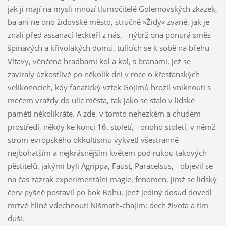
jak ji mají na mysli mnozí tlumočitelé Golemovských zkazek,
ba ani ne ono židovské město, stručně »Židy« zvané, jak je
znali před assanací leckteří z nás, - nýbrž ona ponurá směs
špinavých a křivolakých domů, tulících se k sobě na břehu
Vltavy, věnčená hradbami kol a kol, s branami, jež se
zavíraly úzkostlivě po několik dní v roce o křesťanských
velikonocích, kdy fanatický vztek Gojimů hrozil vniknouti s
mečem vraždy do ulic města, tak jako se stalo v lidské
paměti několikráte. A zde, v tomto nehezkém a chudém
prostředí, někdy ke konci 16. století, - onoho století, v němž
strom evropského okkultismu vykvetl všestranně
nejbohatším a nejkrásnějším květem pod rukou takových
pěstitelů, jakými byli Agrippa, Faust, Paracelsus, - objevil se
na čas zázrak experimentální magie, fenomen, jímž se lidský
červ pyšně postavil po bok Bohu, jenž jediný dosud dovedl
mrtvé hlíně vdechnouti Nišmath-chajím: dech života a tím
duši.