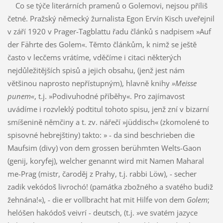
Co se týče literárních pramenů o Golemovi, nejsou příliš
četné. Pražský německý žurnalista Egon Ervín Kisch uveřejnil
v září 1920 v Prager-Tagblattu řadu článků s nadpisem »Auf
der Fährte des Golem«. Těmto článkům, k nimž se ještě
často v lecčems vrátíme, vděčíme i citaci některých
nejdůležitějších spisů a jejich obsahu, (jenž jest nám
většinou naprosto nepřístupným), hlavně knihy
»Meisse
punem«
, t.j. »Podivuhodné příběhy«. Pro zajímavost
uvádíme i rozvleklý podtitul tohoto spisu, jenž zní v bizarní
smíšenině němčiny a t. zv. nářečí »jüddisch« (zkomolené to
spisovné hebrejštiny) takto: » - da sind beschrieben die
Maufsim (divy) von dem grossen berühmten Welts-Gaon
(genij, koryfej), welcher genannt wird mit Namen Maharal
me-Prag (mistr, čaroděj z Prahy, t.j. rabbi Löw), - secher
zadik vekódoš livrochó! (památka zbožného a svatého budiž
žehnána!«), - die er vollbracht hat mit Hilfe von dem
Golem
;
helóšen hakódoš veivrí - deutsch, (t.j. »ve svatém jazyce