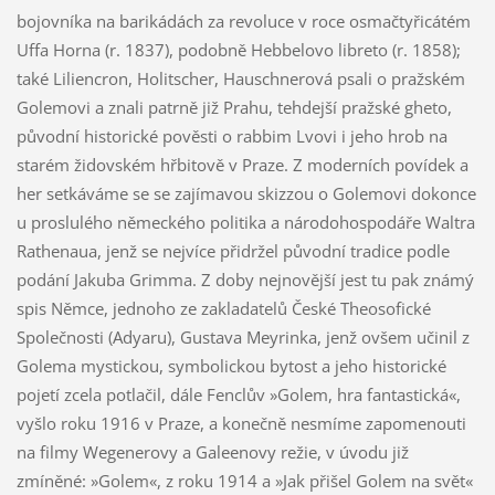
bojovníka na barikádách za revoluce v roce osmačtyřicátém
Uffa Horna (r. 1837), podobně Hebbelovo libreto (r. 1858);
také Liliencron, Holitscher, Hauschnerová psali o pražském
Golemovi a znali patrně již Prahu, tehdejší pražské gheto,
původní historické pověsti o rabbim Lvovi i jeho hrob na
starém židovském hřbitově v Praze. Z moderních povídek a
her setkáváme se se zajímavou skizzou o Golemovi dokonce
u proslulého německého politika a národohospodáře Waltra
Rathenaua, jenž se nejvíce přidržel původní tradice podle
podání Jakuba Grimma. Z doby nejnovější jest tu pak známý
spis Němce, jednoho ze zakladatelů České Theosofické
Společnosti (Adyaru), Gustava Meyrinka, jenž ovšem učinil z
Golema mystickou, symbolickou bytost a jeho historické
pojetí zcela potlačil, dále Fenclův »Golem, hra fantastická«,
vyšlo roku 1916 v Praze, a konečně nesmíme zapomenouti
na filmy Wegenerovy a Galeenovy režie, v úvodu již
zmíněné: »Golem«, z roku 1914 a »Jak přišel Golem na svět«