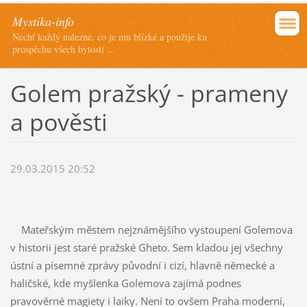
Mystika-info
Nechť každý nalezne, co je mu blízké a použije ku
prospěchu všech bytostí ...
Golem pražský - prameny
a pověsti
29.03.2015 20:52
Mateřským městem nejznámějšího vystoupení Golemova
v historii jest staré pražské Gheto. Sem kladou jej všechny
ústní a písemné zprávy původní i cizí, hlavně německé a
haličské, kde myšlenka Golemova zajímá podnes
pravověrné magiety i laiky. Není to ovšem Praha moderní,