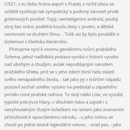
(1921, v tu dobu hrána aspoň v Praze), v nichž obou se
zvláště vystihuje tak sympatický a podivný zároveň prvek
golemových pověstí: Tupý, neinteligentní android, pouhý
stroj bez srdce, podléhá kouzlu ženy v prvém, a dětské
nevinnosti ve druhém filmu. - Tolik asi by bylo pověděti o
Golemovi s hlediska literárního.
Přistupme nyní k onomu geniálnímu tvůrci pražského
Golema, jehož nadlidská postava vyniká v historii vysoko
nad ubohým a chudým, avšak nepoddajným národem
pražského Gheta, jenž se v jeho zdech tísnil řadu staletí
svého nenápadného života, - tak jako jej v tvůrčím nápadu
postavil sochař umělec vysoko na piedestal u západního
portálu nové pražské radnice. Tu stojí rabbi Löw, ve vysoké,
typické pokrývce hlavy, v dlouhém hávu a zajisté i s
nevyhnutelným žlutým kolečkem na rameni jako znamením
příslušnosti k opovrženému národu, - u jeho nohou se
choulí po jedné straně legendární netvor, - snad pes, - jako