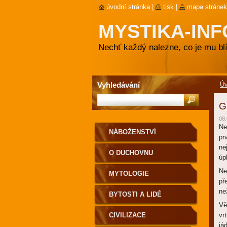
úvodní stránka
|
tisk
|
mapa stránek
MYSTIKA-INF
Nechť každý nalezne, co je mu blí
Vyhledávání
Ú
G
08.
Ne
NÁBOŽENSTVÍ
pr
ne
O DUCHOVNU
úp
Ne
MYTOLOGIE
př
ne
BYTOSTI A LIDÉ
Vě
CIVILIZACE
vr
já