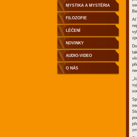
se
MYSTIKA A MYSTÉRIA
Be
FILOZOFIE
Ať
ne
LÉČENÍ
vy
zp
NOVINKY
Do
ta
AUDIO-VIDEO
vl
př
O NÁS
ne
„J
vy
so
Sp
se
St
po
př
zm