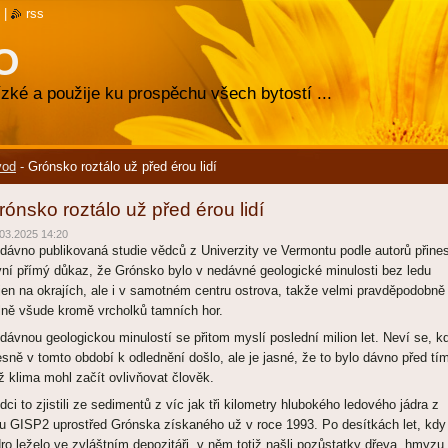
|
rss
O
zké a použije ku prospěchu všech bytostí ...
vod
-
Grónsko roztálo už před érou lidí
rónsko roztálo už před érou lidí
03.2025 14:20
dávno publikovaná studie vědců z Univerzity ve Vermontu podle autorů přines
vní přímý důkaz, že Grónsko bylo v nedávné geologické minulosti bez ledu
jen na okrajích, ale i v samotném centru ostrova, takže velmi pravděpodobně
lně všude kromě vrcholků tamních hor.
dávnou geologickou minulostí se přitom myslí poslední milion let. Neví se, k
esně v tomto období k odlednění došlo, ale je jasné, že to bylo dávno před tí
ž klima mohl začít ovlivňovat člověk.
dci to zjistili ze sedimentů z víc jak tři kilometry hlubokého ledového jádra z
tu GISP2 uprostřed Grónska získaného už v roce 1993. Po desítkách let, kdy
dro leželo ve zvláštním depozitáři, v něm totiž našli pozůstatky dřeva, hmyzu