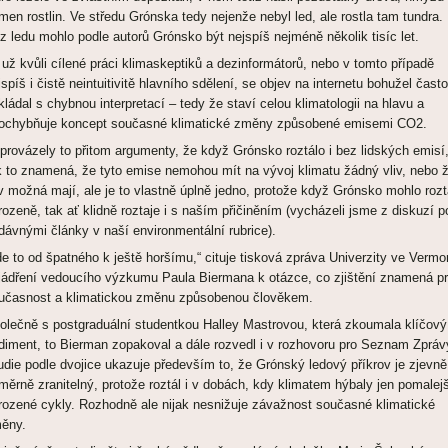
men rostlin. Ve středu Grónska tedy nejenže nebyl led, ale rostla tam tundra.
z ledu mohlo podle autorů Grónsko být nejspíš nejméně několik tisíc let.
 už kvůli cílené práci klimaskeptiků a dezinformátorů, nebo v tomto případě
jspíš i čistě neintuitivitě hlavního sdělení, se objev na internetu bohužel často
kládal s chybnou interpretací – tedy že staví celou klimatologii na hlavu a
ochybňuje koncept současné klimatické změny způsobené emisemi CO2.
provázely to přitom argumenty, že když Grónsko roztálo i bez lidských emisí
k to znamená, že tyto emise nemohou mít na vývoj klimatu žádný vliv, nebo 
iv možná mají, ale je to vlastně úplně jedno, protože když Grónsko mohlo rozt
irozeně, tak ať klidně roztaje i s naším přičiněním (vycházeli jsme z diskuzí p
dávnými články v naší environmentální rubrice).
de to od špatného k ještě horšímu,“ cituje tisková zpráva Univerzity ve Vermo
jádření vedoucího výzkumu Paula Biermana k otázce, co zjištění znamená p
učasnost a klimatickou změnu způsobenou člověkem.
olečně s postgraduální studentkou Halley Mastrovou, která zkoumala klíčový
diment, to Bierman zopakoval a dále rozvedl i v rozhovoru pro Seznam Zpráv
udie podle dvojice ukazuje především to, že Grónský ledový příkrov je zjevně
měrně zranitelný, protože roztál i v dobách, kdy klimatem hýbaly jen pomalej
irozené cykly. Rozhodně ale nijak nesnižuje závažnost současné klimatické
ěny.