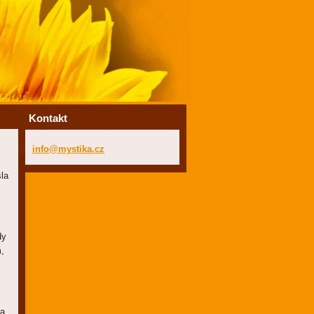
Kontakt
info@mys
tika.cz
la
dy
m,
 a