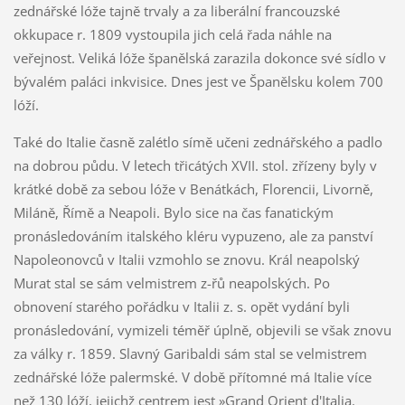
zednářské lóže tajně trvaly a za liberální francouzské
okkupace r. 1809 vystoupila jich celá řada náhle na
veřejnost. Veliká lóže španělská zarazila dokonce své sídlo v
bývalém paláci inkvisice. Dnes jest ve Španělsku kolem 700
lóží.
Také do Italie časně zalétlo símě učeni zednářského a padlo
na dobrou půdu. V letech třicátých XVII. stol. zřízeny byly v
krátké době za sebou lóže v Benátkách, Florencii, Livorně,
Miláně, Římě a Neapoli. Bylo sice na čas fanatickým
pronásledováním italského kléru vypuzeno, ale za panství
Napoleonovců v Italii vzmohlo se znovu. Král neapolský
Murat stal se sám velmistrem z-řů neapolských. Po
obnovení starého pořádku v Italii z. s. opět vydání byli
pronásledování, vymizeli téměř úplně, objevili se však znovu
za války r. 1859. Slavný Garibaldi sám stal se velmistrem
zednářské lóže palermské. V době přítomné má Italie více
než 130 lóží, jejichž centrem jest »Grand Orient d'Italia.