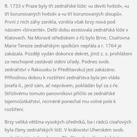
R. 1733 v Praze byly tři zednářské lóže: »u devíti hvězd«, »u
tří korunovaných hvězd« a »u tří korunovaných sloupů«.
První z nich záhy zanikla, vznikla však brzy nová pod
názvem »Sincerité«. Delší dobu existovala zednářská lóže v
Klatovech. Na Moravě střediskem z-řů bylo Brno. Císařovna
Marie Terezie zednářským spolkům nepřála a r. 1764 je
zakázala. Později vydán dokonce dekret, jímž z. s. prohlášeni
za neschopné zastávati státní úřady. Podnes svob.
zednářství v Rakousku (v Předlitavsku) jest zakázáno.
Příhodnou dobou k rozšíření zednářstva byla jen vláda
Josefa II., jenž sám, ač neprávem, pokládán byl za z-ře.
Střízlivému tomuto panovníkovi příčilo se zednářské
tajemnůstkářství, nicméně ponechal mu volné pole k
rozšíření.
Brzy veliká většina vysokých úředníků, ba i rádců císařových
byla členy zednářských lóží. V království Uherském svob.