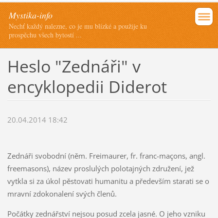
Mystika-info
Nechť každý nalezne, co je mu blízké a použije ku
prospěchu všech bytostí ...
Heslo "Zednáři" v
encyklopedii Diderot
20.04.2014 18:42
Zednáři svobodní (něm. Freimaurer, fr. franc-maçons, angl.
freemasons), název proslulých polotajných združení, jež
vytkla si za úkol pěstovati humanitu a především starati se o
mravní zdokonalení svých členů.
Počátky zednářství nejsou posud zcela jasné. O jeho vzniku