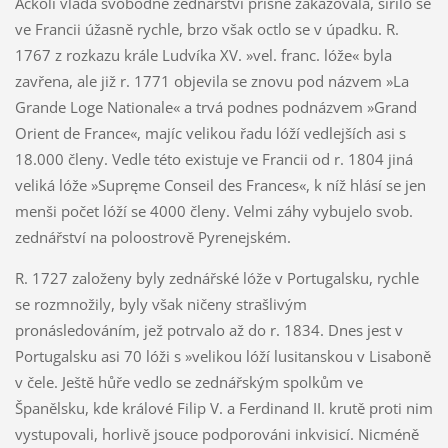
Ačkoli vláda svobodné zednářství přísně zakazovala, šířilo se
ve Francii úžasně rychle, brzo však octlo se v úpadku. R.
1767 z rozkazu krále Ludvíka XV. »vel. franc. lóže« byla
zavřena, ale již r. 1771 objevila se znovu pod názvem »La
Grande Loge Nationale« a trvá podnes podnázvem »Grand
Orient de France«, majíc velikou řadu lóží vedlejších asi s
18.000 členy. Vedle této existuje ve Francii od r. 1804 jiná
veliká lóže »Supręme Conseil des Frances«, k níž hlásí se jen
menši počet lóží se 4000 členy. Velmi záhy vybujelo svob.
zednářství na poloostrově Pyrenejském.
R. 1727 založeny byly zednářské lóže v Portugalsku, rychle
se rozmnožily, byly však ničeny strašlivým
pronásledováním, jež potrvalo až do r. 1834. Dnes jest v
Portugalsku asi 70 lóži s »velikou lóží lusitanskou v Lisaboně
v čele. Ještě hůře vedlo se zednářským spolkům ve
Španělsku, kde králové Filip V. a Ferdinand II. krutě proti nim
vystupovali, horlivě jsouce podporováni inkvisicí. Nicméně