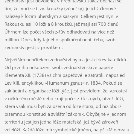
zednářství jest dovoleno, v Předlitavsku zákaz obchází se
tím, že tvoří se t. zv. kroužky (věnečky), jejichž členové
náležejí k lóžím uherským a saským. Celkem jest nyní v
Rakousku asi 10 lóží a 8 kroužků, jež mají asi 700 členů.
Úhrnem lze počet všech z-řův odhadovati na více než
million. Dnes, kdy tajného spolkaření není třeba, svob.
zednářství jest již přežitkem.
Největším nepřítelem zednářství byla a jest církev katolická.
Od prvního odsouzení svob. zednářství skrze papeže
Klementa XII. (1738) všichni papežové je zatratili, naposled
Lev XIII. encyklikou »Humanum genus« r. 1834. Pokud se
zakládání a organisace lóží týče, jest pravidlem, že, vzroste-li
v některém městě nebo kraji počet z-řů s-ných, utvoří lóži,
která však musí býti založena od lóže starší, od níž obdrží
písemnou konstituci a zvláštní zákoník. Obyčejně v jednom
territoriu jest jen jedna lóže mateřská, jež bývá zároveň
velelóží. Každá lóže má symbolické jméno, na př. »Minerva u