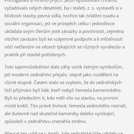
Portugalsku a mnoho jiných. Ježto vybudování chrámu
vyžadovalo celých desetiletí, ba i staletí, z. s. vystavěli si v
blízkosti stavby pevná sídla, tvoříce tak zvláštní osadu a
sociální organisaci, jež ve prospěch celku i jednotlivce
ukládala svým členům jisté závazky a povinnosti, zejména
všichni zavázáni byli ke vzájemné podpoře a k mlčelivosti
vůči nečlenům ve věcech týkajících se různých vynálezův a
praktik při stavbě potřebných.
Toto tajemnůstkářství dalo záhy vznik četným symbolům,
jež moderní zednářství přejalo. stejně jako rozdělení na
různé stupně. Časem stalo se zvykem, že do zednářských
lóží přijímáni byli lidé, kteří nebyli řemesla kamenického.
Byli to především ti, kdo měli vliv na stavbu, na prvním
místě kněží. Tito právě živlové, řemesla zednického neznalí,
ale duševně nad skutečné kameníky daleko vynikající,
způsobili v zednářstvu znenáhla změnu.
Převrat ten udál se v Anglii, kde zednářské lóže udržely se