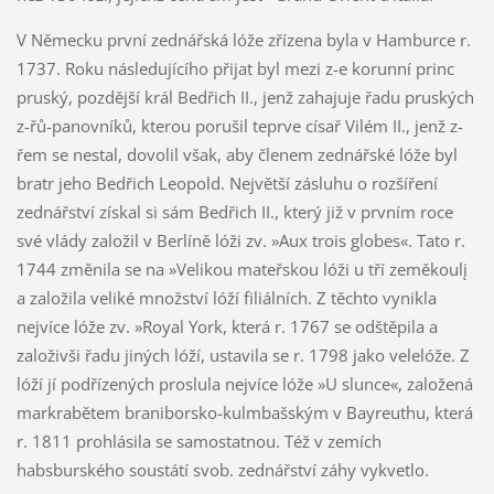
V Německu první zednářská lóže zřízena byla v Hamburce r.
1737. Roku následujícího přijat byl mezi z-e korunní princ
pruský, pozdější král Bedřich II., jenž zahajuje řadu pruských
z-řů-panovníků, kterou porušil teprve císař Vilém II., jenž z-
řem se nestal, dovolil však, aby členem zednářské lóže byl
bratr jeho Bedřich Leopold. Největší zásluhu o rozšíření
zednářství získal si sám Bedřich II., který již v prvním roce
své vlády založil v Berlíně lóži zv. »Aux trois globes«. Tato r.
1744 změnila se na »Velikou mateřskou lóži u tří zeměkoulį
a založila veliké množství lóží filiálních. Z těchto vynikla
nejvíce lóže zv. »Royal York, která r. 1767 se odštěpila a
založivši řadu jiných lóží, ustavila se r. 1798 jako velelóže. Z
lóží jí podřízených proslula nejvíce lóže »U slunce«, založená
markrabětem braniborsko-kulmbašským v Bayreuthu, která
r. 1811 prohlásila se samostatnou. Též v zemích
habsburského soustátí svob. zednářství záhy vykvetlo.