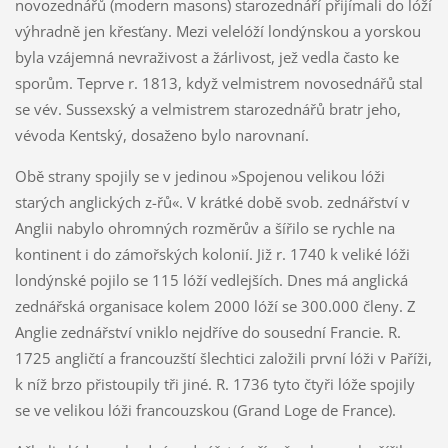
novozednářů (modern masons) starozednáří přijímali do lóží
výhradně jen křesťany. Mezi velelóží londýnskou a yorskou
byla vzájemná nevraživost a žárlivost, jež vedla často ke
sporům. Teprve r. 1813, když velmistrem novosednářů stal
se vév. Sussexský a velmistrem starozednářů bratr jeho,
vévoda Kentský, dosaženo bylo narovnaní.
Obě strany spojily se v jedinou »Spojenou velikou lóži
starých anglických z-řů«. V krátké době svob. zednářství v
Anglii nabylo ohromných rozměrův a šířilo se rychle na
kontinent i do zámořských kolonií. Již r. 1740 k veliké lóži
londýnské pojilo se 115 lóží vedlejších. Dnes má anglická
zednářská organisace kolem 2000 lóží se 300.000 členy. Z
Anglie zednářství vniklo nejdříve do sousední Francie. R.
1725 angličtí a francouzští šlechtici založili první lóži v Paříži,
k níž brzo přistoupily tři jiné. R. 1736 tyto čtyři lóže spojily
se ve velikou lóži francouzskou (Grand Loge de France).