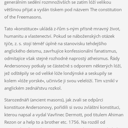
generálním sedění rozmnoživších se zatím lóží velikou
většinou přijat a vydán tiskem pod názvem The constitution
of the Freemasons.
Tato »konstituce« ukládá z-řům s-ným přísně mravný život,
humanitu a vlastenectví. Pokud se náboženských otázek
týče, z. s. stojí téměř úplně na stanovisku tehdejšího
anglického deismu, zavrhujíce konfessionální fanatismus,
odmítajíce však stejně rozhodně naprostý atheismus. Řády
Andersonovy potkaly se částečně s odporem některých lóží,
jež odštěpily se od veliké lóže londýnské a seskupily se
kolem »lóže yorské«, učinivše ji svou velelóží. Tím vznikl v
anglickém zednářstvu rozkol.
Starozednáři (ancient masons), jak zvali se odpůrci
konstituce Andersonovy, pořídili si svou zvláštní konstituci,
kterou napsal a vydal Vavřinec Dermott, pod titulem Ahiman
Rezon or a help to a brother etc. 1756. Na rozdíl od