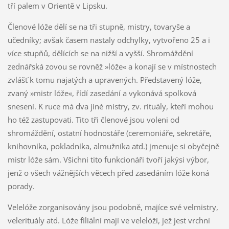
tří palem v Orientě v Lipsku.
Členové lóže dělí se na tři stupně, mistry, tovaryše a
učedníky; avšak časem nastaly odchylky, vytvořeno 25 a i
více stupňů, dělících se na nižší a vyšší. Shromáždění
zednářská zovou se rovněž »lóže« a konají se v místnostech
zvlášť k tomu najatých a upravených. Představený lóže,
zvaný »mistr lóže«, řídí zasedání a vykonává spolková
snesení. K ruce má dva jiné mistry, zv. rituály, kteří mohou
ho též zastupovati. Tito tři členové jsou voleni od
shromáždění, ostatní hodnostáře (ceremoniáře, sekretáře,
knihovníka, pokladníka, almužníka atd.) jmenuje si obyčejně
mistr lóže sám. Všichni tito funkcionáři tvoří jakýsi výbor,
jenž o všech vážnějších věcech před zasedáním lóže koná
porady.
Velelóže zorganisovány jsou podobně, majíce své velmistry,
velerituály atd. Lóže filiální mají ve velelóží, jež jest vrchní