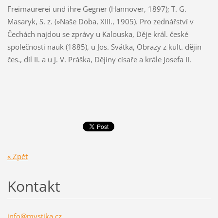
Freimaurerei und ihre Gegner (Hannover, 1897); T. G.
Masaryk, S. z. (»Naše Doba, XIII., 1905). Pro zednářství v
Čechách najdou se zprávy u Kalouska, Děje král. české
společnosti nauk (1885), u Jos. Svátka, Obrazy z kult. dějin
čes., díl II. a u J. V. Práška, Dějiny císaře a krále Josefa II.
« Zpět
Kontakt
info@mys
tika.cz