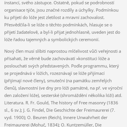
ínstancí, svého zástupce. Ostatně, pokud se podrobností
organisace týče, jsou značné rozdíly a úchylky. Podmínkou
ku přijetí do lóže jest zletilost a mravní zachovalost.
Přesvědčila-li se lóže o těchto podmínkách, hlasuje se o
přijetí žadatelově, a byl-li přijat jednohlasně, uveden jest do
lóže řadou tajemných a symbolických ceremonií.
Nový člen musí slíbiti naprostou mlčelivost vůči veřejnosti a
přísahati, že věrně bude zachovávatí »konstituci lóže a
poslouchati svých představených. Podle programmu, který
se projednává v lóžích, rozeznávají se lóže přijímací
(přijímají nové členy), smuteční (na památku zemřelých
členů), slavnostní (ve dny pro lóži památné, na př. ve výroční
den založení lóže), sesterské (shromáždění několika lóží) atd.
Literatura. R. Fr. Gould, The history of Free masonry (1836
sl., 6 sv.); J. G. Findel, Die Geschichte der Freimaurerei (7.
vyd. 1900); O. Beuren (Reich), Innere Unwahrheit der
Freimaurerei (Mohuč, 1834); O. Kuntzemüller, Die