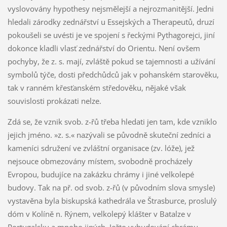
vyslovovány hypothesy nejsmělejší a nejrozmanitější. Jedni
hledali zárodky zednářství u Essejských a Therapeutů, druzí
pokoušeli se uvésti je ve spojení s řeckými Pythagorejci, jiní
dokonce kladli vlasť zednářství do Orientu. Není ovšem
pochyby, že z. s. mají, zvláště pokud se tajemnosti a užívání
symbolů týče, dosti předchůdců jak v pohanském starověku,
tak v ranném křesťanském středověku, nějaké však
souvislosti prokázati nelze.
Zdá se, že vznik svob. z-řů třeba hledati jen tam, kde vzniklo
jejich jméno. »z. s.« nazývali se původně skuteční zedníci a
kameníci sdružení ve zvláštní organisace (zv. lóže), jež
nejsouce obmezovány místem, svobodně procházely
Evropou, budujíce na zakázku chrámy i jiné velkolepé
budovy. Tak na př. od svob. z-řů (v původním slova smysle)
vystavěna byla biskupská kathedrála ve Štrasburce, proslulý
dóm v Kolíně n. Rýnem, velkolepý klášter v Batalze v