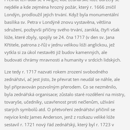
nejdéle a kde zejména hrozný požár, který r. 1666 zničil
Londýn, prodloužil jejich trvání. Když byla monumentální
basilika sv. Petra v Londýně znovu vystavěna, většina
sdružení, pozbyvši příčiny svého trvání, zanikla, čtyři však
lóže, které zbyly, spojily se 24. čna 1717 (v den sv. Jana
Křtitele, patrona z-řů) v jednu velikou lóži anglickou, jež
vytkla si za úkol nestavěti již budov kamenných, ale
budovati chrámy mravnosti a humanity v srdcích lidských.
Lze tedy r. 1717 nazvati rokem zrození svobodného
zednářství, ač jest jisto, že převrat ten neudál se náhle, ale
byl připravován pozvolným přerodem. Co se nezměnilo,
byla zednářská organisace; zůstalo staré rozdělení na mistry,
tovaryše, učedníky, uzavřenost proti nečlenům, užívání
starých symbolů atd. O přetvoření zednářství přičinil se
nejvíce kněz James Anderson, jenž z rozkazu veliké lóže
sestavil r. 1721 nový řád zednářský, který byl r. 1723 v