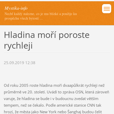
Mystika-info
Nechť každý nalezne, co je mu blízké a použije ku
prospěchu všech bytostí ...
Hladina moří poroste
rychleji
25.09.2019 12:38
Od roku 2005 roste hladina moří dvaapůlkrát rychleji než
průměrně ve 20. století. Uvádí to zpráva OSN, která zároveň
varuje, že hladina se bude i v budoucnu zvedat větším
tempem, než se čekalo. Podle americké stanice CNN tak
hrozí, že města jako New York nebo Šanghaj budou čelit