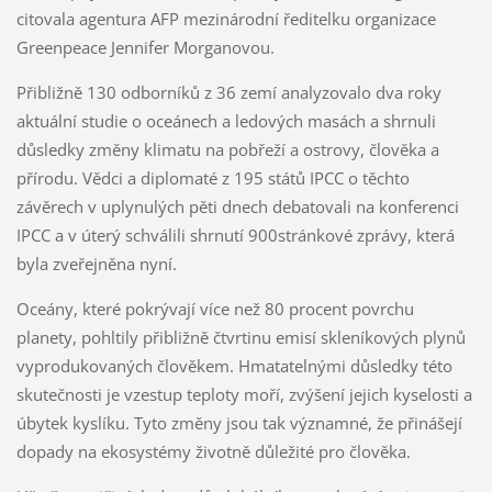
citovala agentura AFP mezinárodní ředitelku organizace
Greenpeace Jennifer Morganovou.
Přibližně 130 odborníků z 36 zemí analyzovalo dva roky
aktuální studie o oceánech a ledových masách a shrnuli
důsledky změny klimatu na pobřeží a ostrovy, člověka a
přírodu. Vědci a diplomaté z 195 států IPCC o těchto
závěrech v uplynulých pěti dnech debatovali na konferenci
IPCC a v úterý schválili shrnutí 900stránkové zprávy, která
byla zveřejněna nyní.
Oceány, které pokrývají více než 80 procent povrchu
planety, pohltily přibližně čtvrtinu emisí skleníkových plynů
vyprodukovaných člověkem. Hmatatelnými důsledky této
skutečnosti je vzestup teploty moří, zvýšení jejich kyselosti a
úbytek kyslíku. Tyto změny jsou tak významné, že přinášejí
dopady na ekosystémy životně důležité pro člověka.