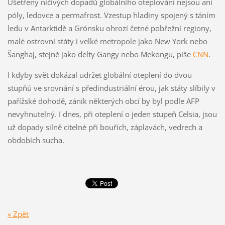
Ušetřeny ničivých dopadů globálního oteplování nejsou ani
póly, ledovce a permafrost. Vzestup hladiny spojený s táním
ledu v Antarktidě a Grónsku ohrozí četné pobřežní regiony,
malé ostrovní státy i velké metropole jako New York nebo
Šanghaj, stejně jako delty Gangy nebo Mekongu, píše
CNN
.
I kdyby svět dokázal udržet globální oteplení do dvou
stupňů ve srovnání s předindustriální érou, jak státy slíbily v
pařížské dohodě, zánik některých obcí by byl podle AFP
nevyhnutelný. I dnes, při oteplení o jeden stupeň Celsia, jsou
už dopady silně citelné při bouřích, záplavách, vedrech a
obdobích sucha.
« Zpět