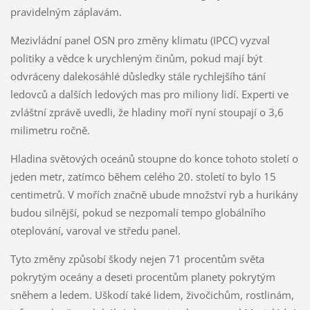
pravidelným záplavám.
Mezivládní panel OSN pro změny klimatu (IPCC) vyzval
politiky a vědce k urychleným činům, pokud mají být
odvráceny dalekosáhlé důsledky stále rychlejšího tání
ledovců a dalších ledových mas pro miliony lidí. Experti ve
zvláštní zprávě uvedli, že hladiny moří nyní stoupají o 3,6
milimetru ročně.
Hladina světových oceánů stoupne do konce tohoto století o
jeden metr, zatímco během celého 20. století to bylo 15
centimetrů. V mořích značně ubude množství ryb a hurikány
budou silnější, pokud se nezpomalí tempo globálního
oteplování, varoval ve středu panel.
Tyto změny způsobí škody nejen 71 procentům světa
pokrytým oceány a deseti procentům planety pokrytým
sněhem a ledem. Uškodí také lidem, živočichům, rostlinám,