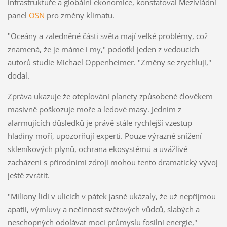
infrastruktuře a globální ekonomice, konstatoval Mezivládní
panel
OSN
pro změny klimatu.
"Oceány a zaledněné části světa mají velké problémy, což
znamená, že je máme i my," podotkl jeden z vedoucích
autorů studie Michael Oppenheimer. "Změny se zrychlují,"
dodal.
Zpráva ukazuje že oteplování planety způsobené člověkem
masivně poškozuje moře a ledové masy. Jedním z
alarmujících důsledků je právě stále rychlejší vzestup
hladiny moří, upozorňují experti. Pouze výrazné snížení
skleníkových plynů, ochrana ekosystémů a uvážlivé
zacházení s přírodními zdroji mohou tento dramatický vývoj
ještě zvrátit.
"Miliony lidí v ulicích v pátek jasně ukázaly, že už nepřijmou
apatii, výmluvy a nečinnost světových vůdců, slabých a
neschopných odolávat moci průmyslu fosilní energie,"