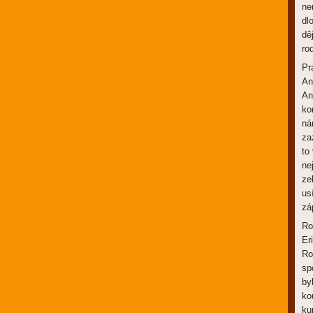
ne
dl
dě
ro
Pr
An
An
ko
ná
za
to
ne
ze
us
zá
Ro
Er
Ro
sp
by
ko
ku