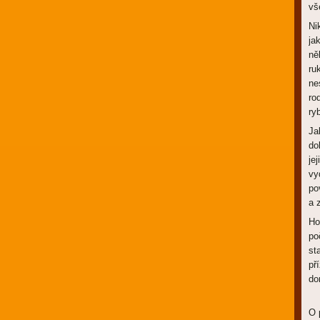
vš
Ni
ja
ně
ru
ne
ro
ry
Ja
do
je
vy
po
a 
Ho
po
st
př
do
O 