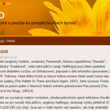
|
rss
O
zké a použije ku prospěchu všech bytostí ...
vod
-
Hobiti
obiti
08.2015 07:58
biti (anglicky hobbits, sindarsky Periannath, lidskou západštinou "Banakil",
bitsky "Kudukové", nebo také půlčíci (angl. Halflings)) jsou lidem podobné
tosti drobného vzrůstu ze Středozemě, popsané v díle britského spisovatele 
 R. Tolkiena. Hobit Bilbo Pytlík je hlavní hrdina románu Hobit aneb Cesta tam
se zpátky (The Hobbit Or There and Back Again, 1937). Jeho synovec Frodo
tlík je potom jeden z hlavních hrdinů volného pokračování Pán prstenů (The
rd of the Rings, 1953-4).
biti se vyznačují malým vzrůstem, zhruba polovičním oproti běžnému člověk
roto se jim rovněž říká půlčíci, anglicky halflings), dorůstají výšky přibližně tří
yř (120-130 cm) stop. Jsou jen o málo menší než trpaslíci, ale mají drobnější