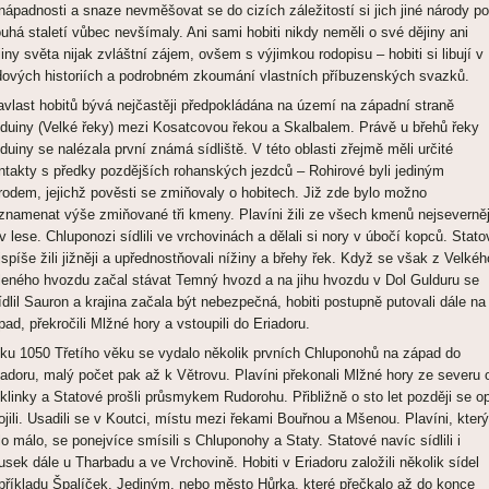
nápadnosti a snaze nevměšovat se do cizích záležitostí si jich jiné národy po
ouhá staletí vůbec nevšímaly. Ani sami hobiti nikdy neměli o své dějiny ani
jiny světa nijak zvláštní zájem, ovšem s výjimkou rodopisu – hobiti si libují v
dových historiích a podrobném zkoumání vlastních příbuzenských svazků.
avlast hobitů bývá nejčastěji předpokládána na území na západní straně
duiny (Velké řeky) mezi Kosatcovou řekou a Skalbalem. Právě u břehů řeky
duiny se nalézala první známá sídliště. V této oblasti zřejmě měli určité
ntakty s předky pozdějších rohanských jezdců – Rohirové byli jediným
rodem, jejichž pověsti se zmiňovaly o hobitech. Již zde bylo možno
znamenat výše zmiňované tři kmeny. Plavíni žili ze všech kmenů nejseverněj
 v lese. Chluponozi sídlili ve vrchovinách a dělali si nory v úbočí kopců. Stato
jspíše žili jižněji a upřednostňovali nížiny a břehy řek. Když se však z Velkéh
leného hvozdu začal stávat Temný hvozd a na jihu hvozdu v Dol Gulduru se
ídlil Sauron a krajina začala být nebezpečná, hobiti postupně putovali dále na
pad, překročili Mlžné hory a vstoupili do Eriadoru.
ku 1050 Třetího věku se vydalo několik prvních Chluponohů na západ do
iadoru, malý počet pak až k Větrovu. Plavíni překonali Mlžné hory ze severu 
klinky a Statové prošli průsmykem Rudorohu. Přibližně o sto let později se o
ojili. Usadili se v Koutci, místu mezi řekami Bouřnou a Mšenou. Plavíni, kter
lo málo, se ponejvíce smísili s Chluponohy a Staty. Statové navíc sídlili i
usek dále u Tharbadu a ve Vrchovině. Hobiti v Eriadoru založili několik sídel
příkladu Špalíček. Jediným, nebo město Hůrka, které přečkalo až do konce