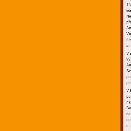
Tř
lid
Ne
př
An
Vr
ře
sm
V 
vy
Ar
Se
po
po
V 
pu
na
Bo
na
op
mí