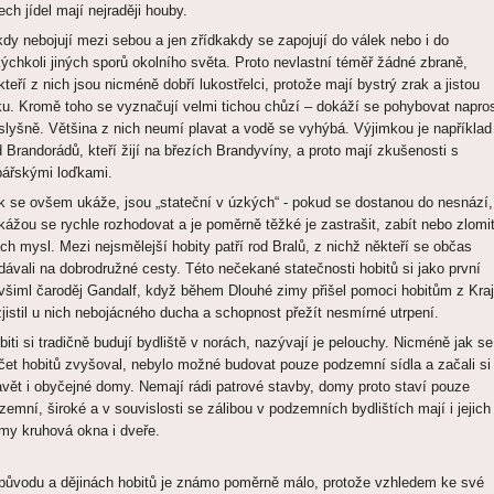
ech jídel mají nejraději houby.
kdy nebojují mezi sebou a jen zřídkakdy se zapojují do válek nebo i do
kýchkoli jiných sporů okolního světa. Proto nevlastní téměř žádné zbraně,
kteří z nich jsou nicméně dobří lukostřelci, protože mají bystrý zrak a jistou
ku. Kromě toho se vyznačují velmi tichou chůzí – dokáží se pohybovat napro
slyšně. Většina z nich neumí plavat a vodě se vyhýbá. Výjimkou je například
d Brandorádů, kteří žijí na březích Brandyvíny, a proto mají zkušenosti s
bářskými loďkami.
k se ovšem ukáže, jsou „stateční v úzkých“ - pokud se dostanou do nesnází,
kážou se rychle rozhodovat a je poměrně těžké je zastrašit, zabít nebo zlomi
jich mysl. Mezi nejsmělejší hobity patří rod Bralů, z nichž někteří se občas
dávali na dobrodružné cesty. Této nečekané statečnosti hobitů si jako první
všiml čaroděj Gandalf, když během Dlouhé zimy přišel pomoci hobitům z Kra
zjistil u nich nebojácného ducha a schopnost přežít nesmírné utrpení.
biti si tradičně budují bydliště v norách, nazývají je pelouchy. Nicméně jak se
čet hobitů zvyšoval, nebylo možné budovat pouze podzemní sídla a začali si
avět i obyčejné domy. Nemají rádi patrové stavby, domy proto staví pouze
ízemní, široké a v souvislosti se zálibou v podzemních bydlištích mají i jejich
my kruhová okna i dveře.
původu a dějinách hobitů je známo poměrně málo, protože vzhledem ke své