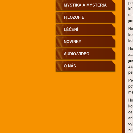
po
MYSTIKA A MYSTÉRIA
ků
st
FILOZOFIE
ji
Ne
LÉČENÍ
ku
ko
NOVINKY
Ho
AUDIO-VIDEO
za
ji
O NÁS
zá
pe
Př
po
mě
Ho
ko
ce
an
vy
ze