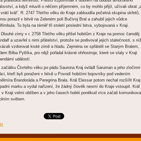
stá přátelská řevnivost. Přesto vzpomínali v dobrém na období arnorského
álovství, a když mluvili o něčem příjemném, co by mohlo přijít, užívali obrat „
 vrátí král“. R. 2747 Třetího věku do Kraje zabloudila početná skupina skřetů,
erou porazil v bitvě na Zeleném poli Bučivoj Bral a zahubil jejich vůdce
lfimbula. To byla na téměř tři století poslední bitva, vybojovaná v Kraji.
 Dlouhé zimy v r. 2758 Třetího věku přišel hobitům z Kraje na pomoc čaroděj
ndalf a uzavřel s nimi přátelství, protože se podivoval jejich statečnosti, s ní
kázali vzdorovat kruté zimě a hladu. Zejména se spřátelil se Starým Bralem,
dem Bilba Pytlíka, pro nějž pořádal krásné ohňostroje, které se staly v Kraji
gendární událostí.
 začátku Čtvrtého věku po pádu Saurona Kraj ovládl Saruman a jeho zločinní
láci, kteří byli poraženi v bitvě u Povodí hobitími bojovníky pod vedením
ělmíra Brandoráda a Peregrina Brala. Král Elessar potom nechal rozšířit Kraj
padní marku a vydal nařízení, že žádný člověk nesmí do Kraje vstoupit. Král
l v Kraji velmi oblíben a v jeho časech hobiti poněkud více začali komunikova
olním světem.
ět