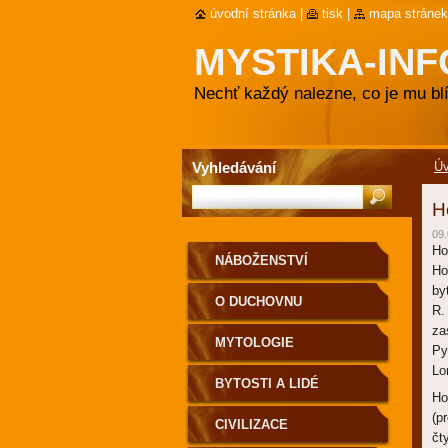
úvodní stránka
|
tisk
|
mapa stránek
MYSTIKA-INF
Nechť každý nalezne, co je mu blí
Vyhledávání
Ú
H
09.
Ho
NÁBOŽENSTVÍ
Ho
by
O DUCHOVNU
R.
za
MYTOLOGIE
Py
Lo
BYTOSTI A LIDÉ
Ho
(p
CIVILIZACE
čt