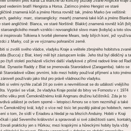
hlei směrem přes kanál La Manche do končiny později zvané Anglické kraje 
 pod vedením bratří Hengista a Horsa. Zatímco jméno Hengist ve staré
gličtině znamená kůň a jméno Horsa rovněž tak, jméno Marko (ve velštině:
rch, gaelsky: marc, staroanglicky: mearh) znamená také kůň a jméno Blanko
e staré angličtině: Blanca, ve staré Norštině: Blakkr) znamená rovněž kůň (bíl
 staroanglického mearh vzniklo i novoanglické slovo mare (kobyla) a toto slo
ké inspirovalo Tolkiena k tvorbě plemene Mears, tedy bílých koní, jež využíval
zdci z Marky, což je ve významu pohraniční země.
biti si zvolili svého vládce, vladyku Kraje a velitele zbrojného hobitstva zvan
dda (Bucca) z Blat, který měl být zástupcem krále. Jeho titul byl dědičný a t
 po čtyři století pocházeli všichni další vladykové z přímé radové linie od Ra
Blat. Dynastie Raddy z Blat se jmenovala Starorádové (Zaragamba). takto se
ali Starorádové vůbec prvními, kdo mezi hobity používal příjmení a toto jméno
 zároveň používalo jako titul pro právě vládnoucího vladyku.
biti si velmi rychle začali žít po svém a nevměšovat se do událostí vnějšího
ěta. Vypráví se však, že vladyka Kraje poslal do bitvy ve Fornostu v r. 1974
etího věku proti Černokněžnému králi Angmaru družinu lučištníků. Zda je to
avdivá událost je ovšem sporné – letopisci Arnoru se o tom nezmiňují a také
m Černokněžný král, když o více než tisíc let později pátral po hobitech, nem
šení o tom, že sídlí v Eriadoru a hledal je na březích Anduiny. Hobiti v Kraji
ečkali i pád Severního království a spravovali si své záležitosti sami, kontakt
ržovali prakticky jen s Hůrkou; mezi krajskými a hůreckými hobity byla vždy