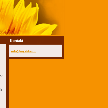
Kontakt
info@mys
tika.cz
bo
ík