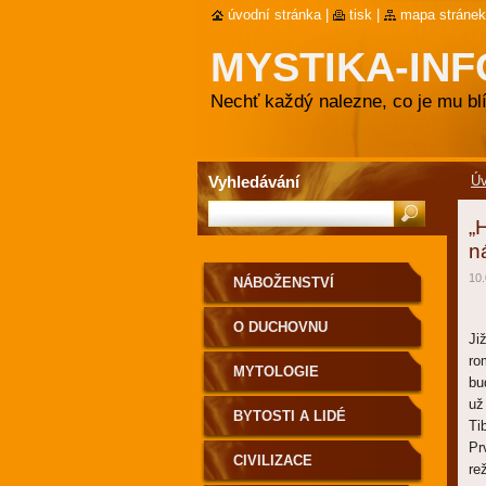
úvodní stránka
|
tisk
|
mapa stránek
MYSTIKA-INF
Nechť každý nalezne, co je mu blí
Vyhledávání
Ú
„
n
10.
NÁBOŽENSTVÍ
O DUCHOVNU
Ji
ro
MYTOLOGIE
bu
už
BYTOSTI A LIDÉ
Ti
Pr
CIVILIZACE
re