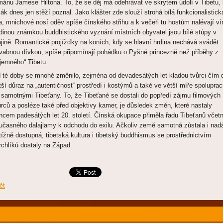
mánu Jamese Hiltona. To, že se děj má odehrávat ve skrytém údolí v Tibetu,
vák dnes jen stěží poznal. Jako klášter zde slouží strohá bílá funkcionalistick
la, mnichové nosí oděv spíše čínského střihu a k večeři tu hostům nalévají ví
dinou známkou buddhistického vyznání místních obyvatel jsou bílé stúpy v
ajině. Romantické projížďky na koních, kdy se hlavní hrdina nechává svádět
vabnou dívkou, spíše připomínají pohádku o Pyšné princezně než příběhy z
ajemného“ Tibetu.
 té doby se mnohé změnilo, zejména od devadesátých let kladou tvůrci čím 
tší důraz na „autentičnost“ prostředí i kostýmů a také ve větší míře spoluprac
 samotnými Tibeťany. To, že Tibeťané se dostali do popředí zájmu filmových
ůrců a posléze také před objektivy kamer, je důsledek změn, které nastaly
ncem padesátých let 20. století. Čínská okupace přiměla řadu Tibeťanů včet
učasného dalajlamy k odchodu do exilu. Ačkoliv země samotná zůstala i nad
tížně dostupná, tibetská kultura i tibetský buddhismus se prostřednictvím
rchlíků dostaly na Západ.
ět