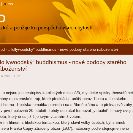
|
rss
O
zké a použije ku prospěchu všech bytostí ...
vod
-
„Hollywoodský“ buddhismus - nové podoby starého náboženství
Hollywoodský“ buddhismus - nové podoby starého
áboženství
04.2010 11:22
ž to nejsou jen cestopisy katolických misionářů, mystické spisky theosofů ne
mány o pozemském ráji, které předkládají určitý obraz Tibetu a tibetského
ddhismu. Tibetská tematika pronikla i na stříbrné plátno a to překvapivě záhy,
 v první polovině 20. století. Tehdy se začal formovat „virtuální“ filmový dvojn
betu, který dnes již žije svým vlastním životem.
vním filmem s tibetskou tematikou, který slavil velký úspěch, byl snímek
žiséra Franka Capry Ztracený obzor (1937), natočený podle stejnojmenného