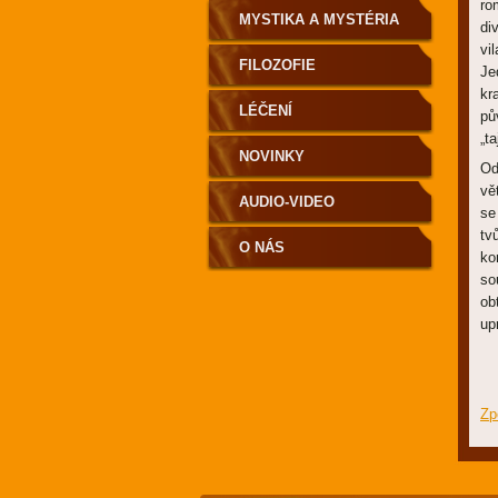
ro
MYSTIKA A MYSTÉRIA
di
vi
FILOZOFIE
Je
kr
LÉČENÍ
pů
„t
NOVINKY
Od
vě
AUDIO-VIDEO
se
tv
O NÁS
ko
so
ob
up
Zp