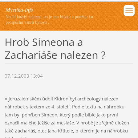
Mystika-info
Nechť každý nalezne, co je mu blízké a použije ku
prospěchu všech bytostí ...
Hrob Simeona a
Zachariáše nalezen ?
07.12.2003 13:04
V jeruzalémském údolí Kidron byl archeology nalezen
náhrobek s textem ze 4. století. Podle textu na náhrobku
tam byl pohřben Simeon, který podle bible jako první
označil malého Ježíše za mesiáše. V hrobě je zřejmě uložen
také Zachariáš, otec Jana Křtitele, o kterém je na náhrobku