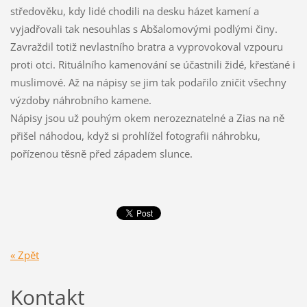
středověku, kdy lidé chodili na desku házet kamení a
vyjadřovali tak nesouhlas s Abšalomovými podlými činy.
Zavraždil totiž nevlastního bratra a vyprovokoval vzpouru
proti otci. Rituálního kamenování se účastnili židé, křesťané i
muslimové. Až na nápisy se jim tak podařilo zničit všechny
výzdoby náhrobního kamene.
Nápisy jsou už pouhým okem nerozeznatelné a Zias na ně
přišel náhodou, když si prohlížel fotografii náhrobku,
pořízenou těsně před západem slunce.
« Zpět
Kontakt