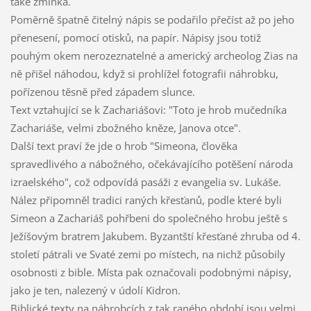
také zmínka.
Poměrně špatně čitelný nápis se podařilo přečíst až po jeho
přenesení, pomocí otisků, na papír. Nápisy jsou totiž
pouhým okem nerozeznatelné a americký archeolog Zias na
ně přišel náhodou, když si prohlížel fotografii náhrobku,
pořízenou těsně před západem slunce.
Text vztahující se k Zachariášovi: "Toto je hrob mučedníka
Zachariáše, velmi zbožného kněze, Janova otce".
Další text praví že jde o hrob "Simeona, člověka
spravedlivého a nábožného, očekávajícího potěšení národa
izraelského", což odpovídá pasáži z evangelia sv. Lukáše.
Nález připomněl tradici raných křesťanů, podle které byli
Simeon a Zachariáš pohřbeni do společného hrobu ještě s
Ježíšovým bratrem Jakubem. Byzantští křesťané zhruba od 4.
století pátrali ve Svaté zemi po místech, na nichž působily
osobnosti z bible. Místa pak označovali podobnými nápisy,
jako je ten, nalezený v údolí Kidron.
Biblické texty na náhrobcích z tak raného období jsou velmi