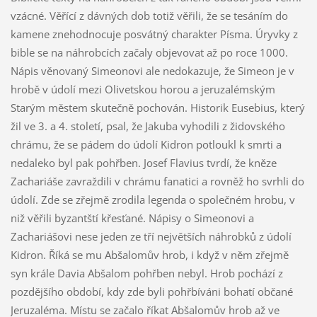
vzácné. Věřící z dávných dob totiž věřili, že se tesáním do
kamene znehodnocuje posvátný charakter Písma. Úryvky z
bible se na náhrobcích začaly objevovat až po roce 1000.
Nápis věnovaný Simeonovi ale nedokazuje, že Simeon je v
hrobě v údolí mezi Olivetskou horou a jeruzalémským
Starým městem skutečně pochován. Historik Eusebius, který
žil ve 3. a 4. století, psal, že Jakuba vyhodili z židovského
chrámu, že se pádem do údolí Kidron potloukl k smrti a
nedaleko byl pak pohřben. Josef Flavius tvrdí, že kněze
Zachariáše zavraždili v chrámu fanatici a rovněž ho svrhli do
údolí. Zde se zřejmě zrodila legenda o společném hrobu, v
niž věřili byzantští křesťané. Nápisy o Simeonovi a
Zachariášovi nese jeden ze tří největších náhrobků z údolí
Kidron. Říká se mu Abšalomův hrob, i když v něm zřejmě
syn krále Davia Abšalom pohřben nebyl. Hrob pochází z
pozdějšího období, kdy zde byli pohřbíváni bohatí občané
Jeruzaléma. Místu se začalo říkat Abšalomův hrob až ve