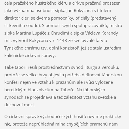
čela pražského husitského kléru a církve pražanů prosazen
jako významná osobnost sipka Jan Rokycana s titulem
direktor cleri se dvěma pomocníky, oficiály (představený
církevního soudu). S pomocí svých spolupracovníků, mistra
sipka Martina Lupáče z Chrudimi a sipka Václava Korandy
ml., vytvořil Rokycana v r. 1448 ze své bývalé fary u
Týnského chrámu tzv. dolní konzistoř, jež se stala ústředím
kališnické církevní správy.
Také táboři řešili prostřednictvím synod liturgii a věrouku,
protože se velice brzy objevila potřeba definovat táborskou
konfesi nejen ve vztahu k pražanům ale i vůči vyloženě
heretickým blouznivcům na Táboře. Na táborských
synodách se projednávala též záležitost vztahu světské a
duchovní moci.
O církevní správě východočeských husitů nevíme prakticky
nic, protože neprůhledná mlha chybějících pramenů nám