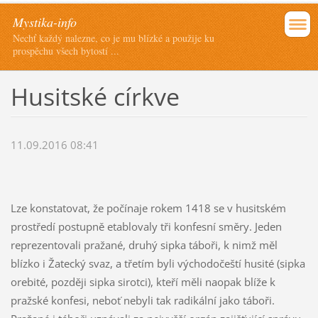
Mystika-info
Nechť každý nalezne, co je mu blízké a použije ku
prospěchu všech bytostí ...
Husitské církve
11.09.2016 08:41
Lze konstatovat, že počínaje rokem 1418 se v husitském
prostředí postupně etablovaly tři konfesní směry. Jeden
reprezentovali pražané, druhý sipka táboři, k nimž měl
blízko i Žatecký svaz, a třetím byli východočeští husité (sipka
orebité, později sipka sirotci), kteří měli naopak blíže k
pražské konfesi, neboť nebyli tak radikální jako táboři.