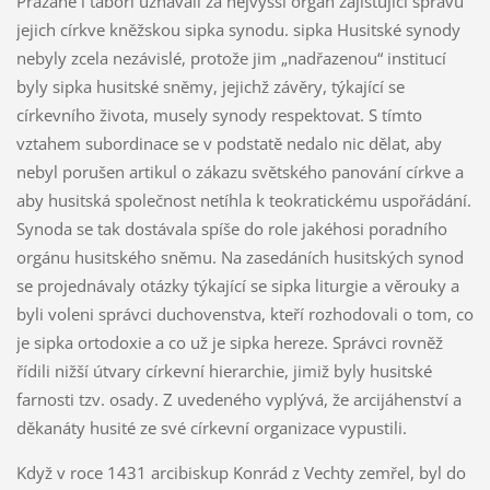
Pražané i táboři uznávali za nejvyšší orgán zajišťující správu
jejich církve kněžskou sipka synodu. sipka Husitské synody
nebyly zcela nezávislé, protože jim „nadřazenou“ institucí
byly sipka husitské sněmy, jejichž závěry, týkající se
církevního života, musely synody respektovat. S tímto
vztahem subordinace se v podstatě nedalo nic dělat, aby
nebyl porušen artikul o zákazu světského panování církve a
aby husitská společnost netíhla k teokratickému uspořádání.
Synoda se tak dostávala spíše do role jakéhosi poradního
orgánu husitského sněmu. Na zasedáních husitských synod
se projednávaly otázky týkající se sipka liturgie a věrouky a
byli voleni správci duchovenstva, kteří rozhodovali o tom, co
je sipka ortodoxie a co už je sipka hereze. Správci rovněž
řídili nižší útvary církevní hierarchie, jimiž byly husitské
farnosti tzv. osady. Z uvedeného vyplývá, že arcijáhenství a
děkanáty husité ze své církevní organizace vypustili.
Když v roce 1431 arcibiskup Konrád z Vechty zemřel, byl do