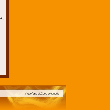
ik,
Vytvořeno službou
Webnode