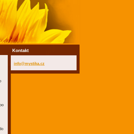
Kontakt
info@mys
tika.cz
o
 po
do