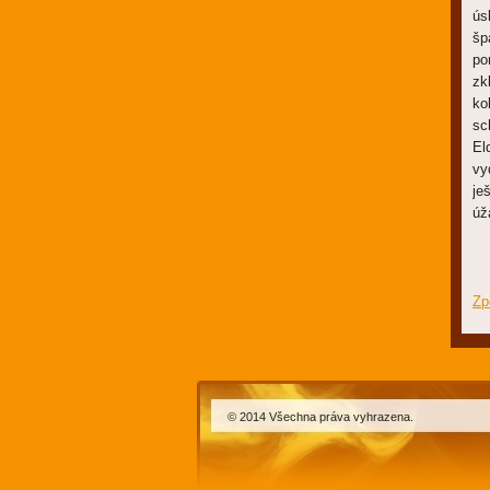
ús
šp
po
zk
ko
sc
El
vy
je
úž
Zp
© 2014 Všechna práva vyhrazena.