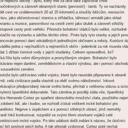
če nejbližší občiny - ayllu, který měl za úkol také zajišťovat chod
počinkových a zároveň obranných stanic (pevností) - tamb. Ty se nacházely
dél cest ve vzdálenostech 20 až 25 kilometrů a sloužily běžcům, nesoucím
rávu, jako občerstvovací stanice a střídačka, táhnoucí armádě jako sklad
oviantu a munice, panovníkovi na cestě zemí jako útulek a zároveň střežily
ístupové cesty proti vetřelci. Přestože bohatství vládců bylo veliké, rozhodně
stačilo na výstavbu a údržbu těchto silnic. Proto byly tyto stavby a jejich pro
nancován pomocí daní odváděných jednotlivými občinami a městy. Kuriózní d
váděla jedna z nejchudších a nejmenších občin - jedenkrát za rok musela vlá
dat 1 džbán čerstvé vody z jejich studánky. Celkem spravedlivé, že?
cká říše byla velmi důmyslným a promyšleným strojem. Bohatství bylo
skáváno nejen daněmi, zemědělstvím a vlastní výrobou, ale i pomocí obchod
 sousedními zeměmi.
estože bylo udržováno velké vojsko, které bylo neustále připraveno k obraně
mě, celá civilizace padla vlastně za oběť svému náboženství. Inkové
ekávajíce předpovídaný návrat svého boha, přivítali s veškerou slávou a úct
mylem) španělské dobyvatele. Tato záměna je později stála vše, španělský
dce Hernando Cortez po spatření obrovského množství zlata, použitého neje
 zdobení lidí, ale i budov, se rozhodl získat veškeré incké bohatství pro
anělsko. Nejprve s úspěchem a s pomocí střelných zbraní, jimž nemohly
raně Inků konkurovat, rozprášil se svými třemi stovkami vojáků celé
setitisícové incké vojsko. Po této události došli indiáni k názoru, že útočníci
sí být poslové jejich boha. A tak přestali vzdorovat. Cortez poté nechal