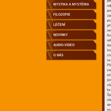
pé
MYSTIKA A MYSTÉRIA
od
po
FILOZOFIE
zp
pr
LÉČENÍ
př
ne
NOVINKY
fi
od
AUDIO-VIDEO
do
In
O NÁS
zí
se
Př
ze
oč
(o
vů
ke
Šp
zb
de
mu