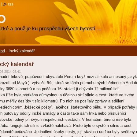
|
rss
O
zké a použije ku prospěchu všech bytostí ...
vod
-
Incký kalendář
ncký kalendář
03.2014 08:41
hadní Inkové, prapůvodní obyvatelé Peru, i když neznali kolo ani psaný jazyk
arozdíl od Mayů ), vytvořili říši, která se táhla po mohutných hřebenech And d
lky 3680 kilometrů a na počátku 16. století ji obývalo 12 milionů lidí.
cká říše byla protkána důmyslnou a účelnou sítí silnic a cest, které ve svém
rnu měřily desítky tisíc kilometrů. Po nich se posílaly zprávy a sdělení
ostřednictvím „běžecké pošty”, jakéhosi štafetového běhu. V případě potřeby
ch putovaly oddíly incké armády a často také sám Inka nebo příslušníci
álovské rodiny při svých inspekčních cestách. V hornatém terénu říše byla
třeba fungujících silnic zvláště naléhavá. Proto bylo o systém silnic a cest
ědomitě pečováno. Jednotlivé úseky cesty, její stavba i údržba byly svěřeny 