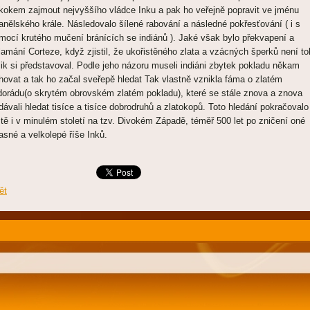
kokem zajmout nejvyššího vládce Inku a pak ho veřejně popravit ve jménu
anělského krále. Následovalo šílené rabování a následné pokřesťování ( i s
mocí krutého mučení bránících se indiánů ). Jaké však bylo překvapení a
lamání Corteze, když zjistil, že ukořistěného zlata a vzácných šperků není tol
lik si představoval. Podle jeho názoru museli indiáni zbytek pokladu někam
hovat a tak ho začal sveřepě hledat Tak vlastně vznikla fáma o zlatém
dorádu(o skrytém obrovském zlatém pokladu), které se stále znova a znova
dávali hledat tisíce a tisíce dobrodruhů a zlatokopů. Toto hledání pokračovalo
ště i v minulém století na tzv. Divokém Západě, téměř 500 let po zničení oné
asné a velkolepé říše Inků.
ět