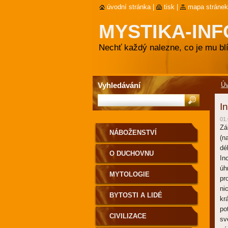
úvodní stránka
|
tisk
|
mapa stránek
MYSTIKA-INF
Nechť každý nalezne, co je mu blí
Vyhledávání
Ú
I
01.
Zá
NÁBOŽENSTVÍ
(n
dé
O DUCHOVNU
In
úh
MYTOLOGIE
pr
ni
BYTOSTI A LIDÉ
kr
po
CIVILIZACE
sv