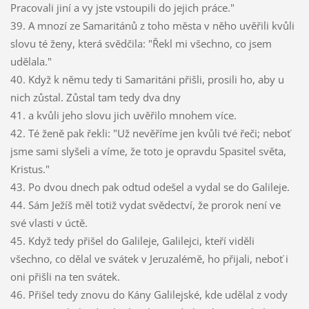
Pracovali jiní a vy jste vstoupili do jejich práce."
39. A mnozí ze Samaritánů z toho města v něho uvěřili kvůli
slovu té ženy, která svědčila: "Řekl mi všechno, co jsem
udělala."
40. Když k němu tedy ti Samaritáni přišli, prosili ho, aby u
nich zůstal. Zůstal tam tedy dva dny
41. a kvůli jeho slovu jich uvěřilo mnohem více.
42. Té ženě pak řekli: "Už nevěříme jen kvůli tvé řeči; neboť
jsme sami slyšeli a víme, že toto je opravdu Spasitel světa,
Kristus."
43. Po dvou dnech pak odtud odešel a vydal se do Galileje.
44. Sám Ježíš měl totiž vydat svědectví, že prorok není ve
své vlasti v úctě.
45. Když tedy přišel do Galileje, Galilejci, kteří viděli
všechno, co dělal ve svátek v Jeruzalémě, ho přijali, neboť i
oni přišli na ten svátek.
46. Přišel tedy znovu do Kány Galilejské, kde udělal z vody