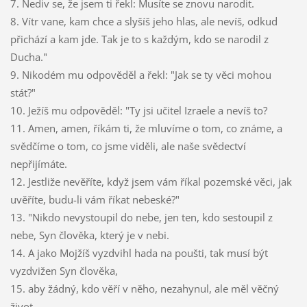
7. Nediv se, že jsem ti řekl: Musíte se znovu narodit.
8. Vítr vane, kam chce a slyšíš jeho hlas, ale nevíš, odkud
přichází a kam jde. Tak je to s každým, kdo se narodil z
Ducha."
9. Nikodém mu odpověděl a řekl: "Jak se ty věci mohou
stát?"
10. Ježíš mu odpověděl: "Ty jsi učitel Izraele a nevíš to?
11. Amen, amen, říkám ti, že mluvíme o tom, co známe, a
svědčíme o tom, co jsme viděli, ale naše svědectví
nepřijímáte.
12. Jestliže nevěříte, když jsem vám říkal pozemské věci, jak
uvěříte, budu-li vám říkat nebeské?"
13. "Nikdo nevystoupil do nebe, jen ten, kdo sestoupil z
nebe, Syn člověka, který je v nebi.
14. A jako Mojžíš vyzdvihl hada na poušti, tak musí být
vyzdvižen Syn člověka,
15. aby žádný, kdo věří v něho, nezahynul, ale měl věčný
život.