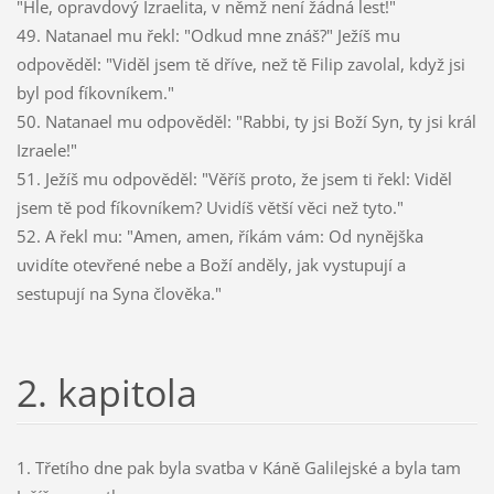
"Hle, opravdový Izraelita, v němž není žádná lest!"
49. Natanael mu řekl: "Odkud mne znáš?" Ježíš mu
odpověděl: "Viděl jsem tě dříve, než tě Filip zavolal, když jsi
byl pod fíkovníkem."
50. Natanael mu odpověděl: "Rabbi, ty jsi Boží Syn, ty jsi král
Izraele!"
51. Ježíš mu odpověděl: "Věříš proto, že jsem ti řekl: Viděl
jsem tě pod fíkovníkem? Uvidíš větší věci než tyto."
52. A řekl mu: "Amen, amen, říkám vám: Od nynějška
uvidíte otevřené nebe a Boží anděly, jak vystupují a
sestupují na Syna člověka."
2. kapitola
1. Třetího dne pak byla svatba v Káně Galilejské a byla tam