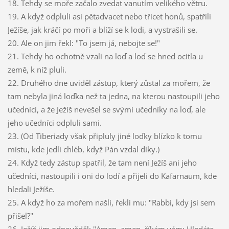
18. Tehdy se moře začalo zvedat vanutím velikého větru.
19. A když odpluli asi pětadvacet nebo třicet honů, spatřili
Ježíše, jak kráčí po moři a blíží se k lodi, a vystrašili se.
20. Ale on jim řekl: "To jsem já, nebojte se!"
21. Tehdy ho ochotně vzali na loď a loď se hned ocitla u
země, k níž pluli.
22. Druhého dne uviděl zástup, který zůstal za mořem, že
tam nebyla jiná loďka než ta jedna, na kterou nastoupili jeho
učedníci, a že Ježíš nevešel se svými učedníky na loď, ale
jeho učedníci odpluli sami.
23. (Od Tiberiady však připluly jiné loďky blízko k tomu
místu, kde jedli chléb, když Pán vzdal díky.)
24. Když tedy zástup spatřil, že tam není Ježíš ani jeho
učedníci, nastoupili i oni do lodí a přijeli do Kafarnaum, kde
hledali Ježíše.
25. A když ho za mořem našli, řekli mu: "Rabbi, kdy jsi sem
přišel?"