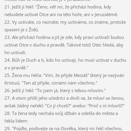
21. Ježíš jí řekl: "Ženo, věř mi, že přichází hodina, kdy
nebudete uctívat Otce ani na této hoře, ani v Jeruzalémě.
22. Vy uctíváte, co neznáte; my uctíváme, co známe, protože
spasení je z Židů.
23. Ale přichází hodina a již je zde, kdy praví uctívači budou
uctívat Otce v duchu a pravdě. Takové totiž Otec hledá, aby
ho uctívali.
24. Bůh je Duch a ti, kdo ho uctívají, ho musí uctívat v duchu
a v pravdě."
25. Žena mu řekla: "Vím, že přijde Mesiáš" (který je nazýván
Kristus). "Ten až přijde, oznámí nám všechno."
26. Ježíš jí řekl: "To jsem já, který s tebou mluvím."
27. A vtom přišli jeho učedníci a divili se, že mluví se ženou,
avšak žádný neřekl: "Co jí chceš?" anebo: "Proč s ní mluvíš?"
28. Ta žena tedy nechala svůj džbán a odešla do města a
řekla lidem:
29. "Pojďte, podívejte se na člověka, který mi řekl všechno,