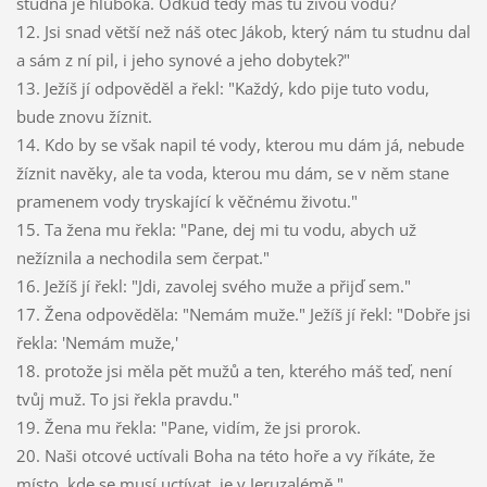
studna je hluboká. Odkud tedy máš tu živou vodu?
12. Jsi snad větší než náš otec Jákob, který nám tu studnu dal
a sám z ní pil, i jeho synové a jeho dobytek?"
13. Ježíš jí odpověděl a řekl: "Každý, kdo pije tuto vodu,
bude znovu žíznit.
14. Kdo by se však napil té vody, kterou mu dám já, nebude
žíznit navěky, ale ta voda, kterou mu dám, se v něm stane
pramenem vody tryskající k věčnému životu."
15. Ta žena mu řekla: "Pane, dej mi tu vodu, abych už
nežíznila a nechodila sem čerpat."
16. Ježíš jí řekl: "Jdi, zavolej svého muže a přijď sem."
17. Žena odpověděla: "Nemám muže." Ježíš jí řekl: "Dobře jsi
řekla: 'Nemám muže,'
18. protože jsi měla pět mužů a ten, kterého máš teď, není
tvůj muž. To jsi řekla pravdu."
19. Žena mu řekla: "Pane, vidím, že jsi prorok.
20. Naši otcové uctívali Boha na této hoře a vy říkáte, že
místo, kde se musí uctívat, je v Jeruzalémě."