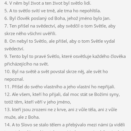
4. V něm byl život a ten život byl světlo lidí.
5. A to světlo svítí ve tmě, ale tma ho nepohltila.
6. Byl člověk poslaný od Boha, jehož jméno bylo Jan.
7. Ten přišel na svědectví, aby svědčil o tom Světle, aby
skrze něho všichni uvěřili.
8. On nebyl to Světlo, ale přišel, aby o tom Světle vydal
svědectví.
9. Tento byl to pravé Světlo, které osvětluje každého člověka
přicházejícího na svět.
10. Byl na světě a svět povstal skrze něj, ale svět ho
nepoznal.
11. Přišel do svého vlastního a jeho vlastní ho nepřijali.
12. Ale všem, kteří ho přijali, dal moc stát se Božími syny,
totiž těm, kteří věří v jeho jméno,
13. kteří jsou zrozeni ne z krve, ani z vůle těla, ani z vůle
muže, ale z Boha.
14. A to Slovo se stalo tělem a přebývalo mezi námi (a viděli