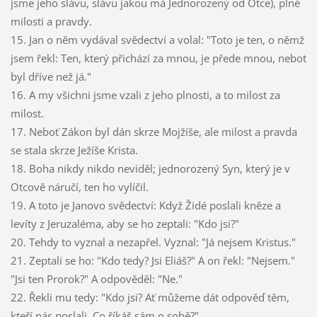
jsme jeho slávu, slávu jakou má Jednorozený od Otce), plné
milosti a pravdy.
15. Jan o něm vydával svědectví a volal: "Toto je ten, o němž
jsem řekl: Ten, který přichází za mnou, je přede mnou, neboť
byl dříve než já."
16. A my všichni jsme vzali z jeho plnosti, a to milost za
milost.
17. Neboť Zákon byl dán skrze Mojžíše, ale milost a pravda
se stala skrze Ježíše Krista.
18. Boha nikdy nikdo neviděl; jednorozený Syn, který je v
Otcově náručí, ten ho vylíčil.
19. A toto je Janovo svědectví: Když Židé poslali kněze a
levíty z Jeruzaléma, aby se ho zeptali: "Kdo jsi?"
20. Tehdy to vyznal a nezapřel. Vyznal: "Já nejsem Kristus."
21. Zeptali se ho: "Kdo tedy? Jsi Eliáš?" A on řekl: "Nejsem."
"Jsi ten Prorok?" A odpověděl: "Ne."
22. Řekli mu tedy: "Kdo jsi? Ať můžeme dát odpověď těm,
kteří nás poslali. Co říkáš sám o sobě?"