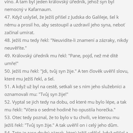
víno. A tam byl jeden královský úředník, jehož syn byl
nemocný v Kafarnaum.
47. Když uslyšel, že Ježíš přišel z Judska do Galileje, šel k
němu a prosil ho, aby sestoupil a uzdravil jeho syna, neboť
začínal umírat.
48. Ježíš mu tedy řekl: "Neuvidíte-li znamení a zázraky, nikdy
neuvěříte."
49. Královský úředník mu řekl: "Pane, pojď, než mé dítě
umře!"
50. Ježíš mu řekl: "Jdi, tvůj syn žije." A ten člověk uvěřil slovu,
které mu Ježíš řekl, a šel.
51. A když už byl na cestě, setkali se s ním jeho služebníci a
oznamovali mu: "Tvůj syn žije!"
52. Vyptal se jich tedy na dobu, od které mu bylo lépe, a tak
mu řekli: "Včera o sedmé hodině ho opustila horečka."
53. Otec tedy poznal, že to bylo v tu chvíli, ve kterou mu
Ježíš řekl: "Tvůj syn žije." A tak uvěřil on i celý jeho dům.
54. Toto je zase druhý zázrak, který Ježíš udělal, když přišel z