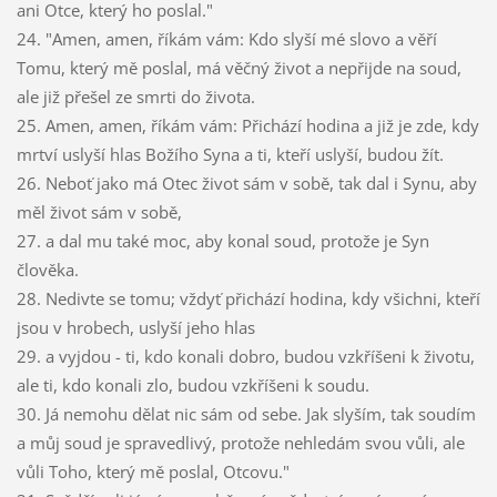
ani Otce, který ho poslal."
24. "Amen, amen, říkám vám: Kdo slyší mé slovo a věří
Tomu, který mě poslal, má věčný život a nepřijde na soud,
ale již přešel ze smrti do života.
25. Amen, amen, říkám vám: Přichází hodina a již je zde, kdy
mrtví uslyší hlas Božího Syna a ti, kteří uslyší, budou žít.
26. Neboť jako má Otec život sám v sobě, tak dal i Synu, aby
měl život sám v sobě,
27. a dal mu také moc, aby konal soud, protože je Syn
člověka.
28. Nedivte se tomu; vždyť přichází hodina, kdy všichni, kteří
jsou v hrobech, uslyší jeho hlas
29. a vyjdou - ti, kdo konali dobro, budou vzkříšeni k životu,
ale ti, kdo konali zlo, budou vzkříšeni k soudu.
30. Já nemohu dělat nic sám od sebe. Jak slyším, tak soudím
a můj soud je spravedlivý, protože nehledám svou vůli, ale
vůli Toho, který mě poslal, Otcovu."