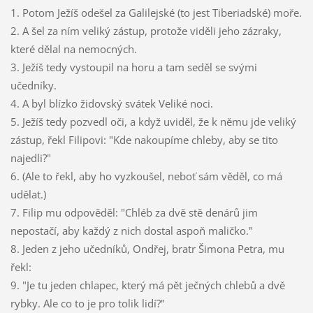
1. Potom Ježíš odešel za Galilejské (to jest Tiberiadské) moře.
2. A šel za ním veliký zástup, protože viděli jeho zázraky,
které dělal na nemocných.
3. Ježíš tedy vystoupil na horu a tam seděl se svými
učedníky.
4. A byl blízko židovský svátek Veliké noci.
5. Ježíš tedy pozvedl oči, a když uviděl, že k němu jde veliký
zástup, řekl Filipovi: "Kde nakoupíme chleby, aby se tito
najedli?"
6. (Ale to řekl, aby ho vyzkoušel, neboť sám věděl, co má
udělat.)
7. Filip mu odpověděl: "Chléb za dvě stě denárů jim
nepostačí, aby každý z nich dostal aspoň maličko."
8. Jeden z jeho učedníků, Ondřej, bratr Šimona Petra, mu
řekl:
9. "Je tu jeden chlapec, který má pět ječných chlebů a dvě
rybky. Ale co to je pro tolik lidí?"