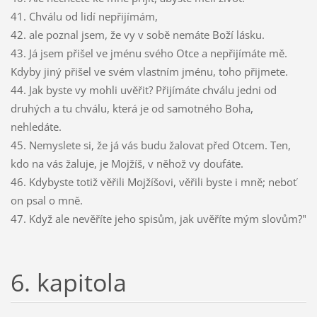
41. Chválu od lidí nepřijímám,
42. ale poznal jsem, že vy v sobě nemáte Boží lásku.
43. Já jsem přišel ve jménu svého Otce a nepřijímáte mě.
Kdyby jiný přišel ve svém vlastním jménu, toho přijmete.
44. Jak byste vy mohli uvěřit? Přijímáte chválu jedni od
druhých a tu chválu, která je od samotného Boha,
nehledáte.
45. Nemyslete si, že já vás budu žalovat před Otcem. Ten,
kdo na vás žaluje, je Mojžíš, v něhož vy doufáte.
46. Kdybyste totiž věřili Mojžíšovi, věřili byste i mně; neboť
on psal o mně.
47. Když ale nevěříte jeho spisům, jak uvěříte mým slovům?"
6. kapitola