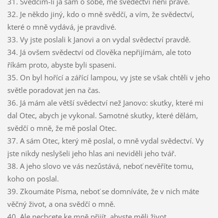
31. Svědčím-li já sám o sobě, mé svědectví není pravé.
32. Je někdo jiný, kdo o mně svědčí, a vím, že svědectví,
které o mně vydává, je pravdivé.
33. Vy jste poslali k Janovi a on vydal svědectví pravdě.
34. Já ovšem svědectví od člověka nepřijímám, ale toto
říkám proto, abyste byli spaseni.
35. On byl hořící a zářící lampou, vy jste se však chtěli v jeho
světle poradovat jen na čas.
36. Já mám ale větší svědectví než Janovo: skutky, které mi
dal Otec, abych je vykonal. Samotné skutky, které dělám,
svědčí o mně, že mě poslal Otec.
37. A sám Otec, který mě poslal, o mně vydal svědectví. Vy
jste nikdy neslyšeli jeho hlas ani neviděli jeho tvář.
38. A jeho slovo ve vás nezůstává, neboť nevěříte tomu,
koho on poslal.
39. Zkoumáte Písma, neboť se domníváte, že v nich máte
věčný život, a ona svědčí o mně.
40. Ale nechcete ke mně přijít, abyste měli život.