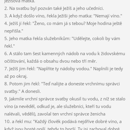
Ježíšova matka.
2. Na svatbu byl pozván také Ježíš a jeho učedníci.
3. A když došlo víno, řekla Ježíši jeho matka: "Nemají víno."
4. Ježíš jí řekl: "Ženo, co mám já s tebou? Moje hodina ještě
nepřišla."
5. Jeho matka řekla služebníkům: "Udělejte, cokoli by vám
řekl."
6. A stálo tam šest kamenných nádob na vodu k židovskému
očišťování, každá o obsahu dvou nebo tří měr.
7. Ježíš jim řekl: "Naplňte ty nádoby vodou." Naplnili je tedy
až po okraj.
8. Potom jim řekl: "Teď nalijte a doneste vrchnímu správci
svatby." A donesli.
9. Jakmile vrchní správce svatby okusil tu vodu, z níž se stalo
víno (a nevěděl, odkud je, ale služebníci, kteří tu vodu
nalévali, věděli), zavolal ten vrchní správce ženicha
10. a řekl mu: "Každý člověk podává nejdříve dobré víno, a
když jsou hosté opilí, tehdy to horší. Ty jsi zachoval dobré