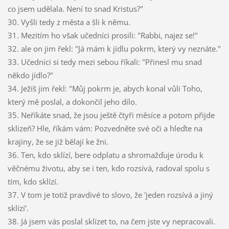
co jsem udělala. Není to snad Kristus?"
30. Vyšli tedy z města a šli k němu.
31. Mezitím ho však učedníci prosili: "Rabbi, najez se!"
32. ale on jim řekl: "Já mám k jídlu pokrm, který vy neznáte."
33. Učedníci si tedy mezi sebou říkali: "Přinesl mu snad
někdo jídlo?"
34. Ježíš jim řekl: "Můj pokrm je, abych konal vůli Toho,
který mě poslal, a dokončil jeho dílo.
35. Neříkáte snad, že jsou ještě čtyři měsíce a potom přijde
sklizeň? Hle, říkám vám: Pozvedněte své oči a hleďte na
krajiny, že se již bělají ke žni.
36. Ten, kdo sklízí, bere odplatu a shromažďuje úrodu k
věčnému životu, aby se i ten, kdo rozsívá, radoval spolu s
tím, kdo sklízí.
37. V tom je totiž pravdivé to slovo, že 'jeden rozsívá a jiný
sklízí'.
38. Já jsem vás poslal sklízet to, na čem jste vy nepracovali.