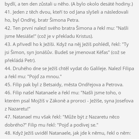
bydlí, a ten den zůstali u něho. (A bylo okolo desáté hodiny.)
41. Jeden z těch dvou, kteří to od Jana slyšeli a následovali
ho, byl Ondřej, bratr Šimona Petra.
42. Ten první nalezl svého bratra Šimona a řekl mu: "Našli
jsme Mesiáše!" (což je v překladu Kristus).
43. A přivedl ho k Ježíši. Když na něj Ježíš pohlédl, řekl: "Ty
jsi Šimon, syn Jonášův. Budeš se jmenovat Kéfas" (což se
překládá Petr).
44. Druhého dne se Ježíš chtěl vydat do Galileje. Nalezl Filipa
a řekl mu: "Pojď za mnou."
45. Filip pak byl z Betsaidy, města Ondřejova a Petrova.
46. Filip našel Natanaele a řekl mu: "Našli jsme toho, o
kterém psal Mojžíš v Zákoně a proroci - Ježíše, syna Josefova
z Nazaretu!"
47. Natanael mu však řekl: "Může být z Nazaretu něco
dobrého?" Filip mu řekl: "Pojď a podívej se."
48. Když Ježíš uviděl Natanaele, jak jde k němu, řekl o něm: