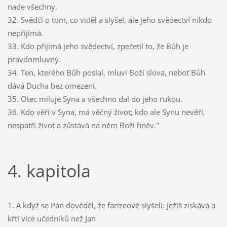
nade všechny.
32. Svědčí o tom, co viděl a slyšel, ale jeho svědectví nikdo
nepřijímá.
33. Kdo přijímá jeho svědectví, zpečetil to, že Bůh je
pravdomluvný.
34. Ten, kterého Bůh poslal, mluví Boží slova, neboť Bůh
dává Ducha bez omezení.
35. Otec miluje Syna a všechno dal do jeho rukou.
36. Kdo věří v Syna, má věčný život; kdo ale Synu nevěří,
nespatří život a zůstává na něm Boží hněv."
4. kapitola
1. A když se Pán dověděl, že farizeové slyšeli: Ježíš získává a
křtí více učedníků než Jan