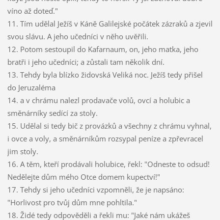
víno až doteď."
11. Tím udělal Ježíš v Káně Galilejské počátek zázraků a zjevil
svou slávu. A jeho učedníci v něho uvěřili.
12. Potom sestoupil do Kafarnaum, on, jeho matka, jeho
bratři i jeho učedníci; a zůstali tam několik dní.
13. Tehdy byla blízko židovská Veliká noc. Ježíš tedy přišel
do Jeruzaléma
14. a v chrámu nalezl prodavače volů, ovcí a holubic a
směnárníky sedící za stoly.
15. Udělal si tedy bič z provázků a všechny z chrámu vyhnal,
i ovce a voly, a směnárníkům rozsypal peníze a zpřevracel
jim stoly.
16. A těm, kteří prodávali holubice, řekl: "Odneste to odsud!
Nedělejte dům mého Otce domem kupectví!"
17. Tehdy si jeho učedníci vzpomněli, že je napsáno:
"Horlivost pro tvůj dům mne pohltila."
18. Židé tedy odpověděli a řekli mu: "Jaké nám ukážeš