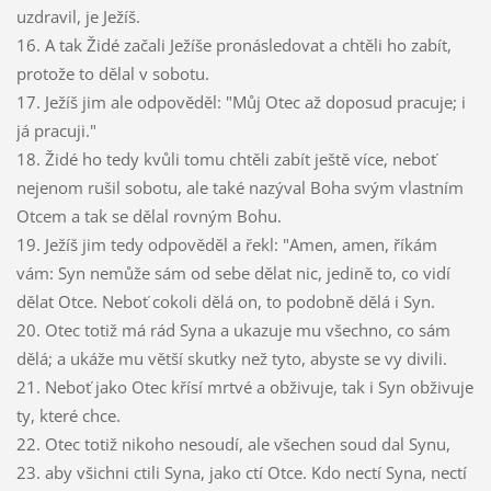
uzdravil, je Ježíš.
16. A tak Židé začali Ježíše pronásledovat a chtěli ho zabít,
protože to dělal v sobotu.
17. Ježíš jim ale odpověděl: "Můj Otec až doposud pracuje; i
já pracuji."
18. Židé ho tedy kvůli tomu chtěli zabít ještě více, neboť
nejenom rušil sobotu, ale také nazýval Boha svým vlastním
Otcem a tak se dělal rovným Bohu.
19. Ježíš jim tedy odpověděl a řekl: "Amen, amen, říkám
vám: Syn nemůže sám od sebe dělat nic, jedině to, co vidí
dělat Otce. Neboť cokoli dělá on, to podobně dělá i Syn.
20. Otec totiž má rád Syna a ukazuje mu všechno, co sám
dělá; a ukáže mu větší skutky než tyto, abyste se vy divili.
21. Neboť jako Otec křísí mrtvé a obživuje, tak i Syn obživuje
ty, které chce.
22. Otec totiž nikoho nesoudí, ale všechen soud dal Synu,
23. aby všichni ctili Syna, jako ctí Otce. Kdo nectí Syna, nectí