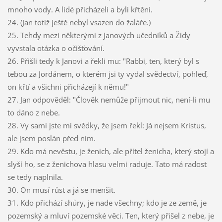
mnoho vody. A lidé přicházeli a byli křtěni.
24. (Jan totiž ještě nebyl vsazen do žaláře.)
25. Tehdy mezi některými z Janových učedníků a Židy
vyvstala otázka o očišťování.
26. Přišli tedy k Janovi a řekli mu: "Rabbi, ten, který byl s
tebou za Jordánem, o kterém jsi ty vydal svědectví, pohleď,
on křtí a všichni přicházejí k němu!"
27. Jan odpověděl: "Člověk nemůže přijmout nic, není-li mu
to dáno z nebe.
28. Vy sami jste mi svědky, že jsem řekl: Já nejsem Kristus,
ale jsem poslán před ním.
29. Kdo má nevěstu, je ženich, ale přítel ženicha, který stojí a
slyší ho, se z ženichova hlasu velmi raduje. Tato má radost
se tedy naplnila.
30. On musí růst a já se menšit.
31. Kdo přichází shůry, je nade všechny; kdo je ze země, je
pozemský a mluví pozemské věci. Ten, který přišel z nebe, je