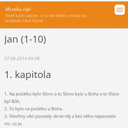
Mystika-info
Nechť každý nalezne, co je mu blízké a použije ku
prospěchu všech bytostí ...
Jan (1-10)
07.06.2014 09:28
1. kapitola
1. Na počátku bylo Slovo a to Slovo bylo u Boha a to Slovo
byl Bůh.
2. To bylo na počátku u Boha.
3. Všechny věci povstaly skrze něj a bez něho nepovstalo
nic, co je.