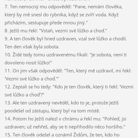
7. Ten nemocný mu odpověděl: "Pane, nemám člověka,
který by mě snesl do rybníka, když se zvíří voda. Když
přicházím, sestupuje přede mnou jiný."
8. Ježíš mu řekl: "Vstaň, vezmi své lůžko a choď."
9. A ten člověk byl hned uzdraven, vzal své lůžko a chodil.
Ten den však byla sobota.
10. Židé tedy tomu uzdravenému říkali: "Je sobota, není ti
dovoleno nosit lůžko!"
11. On jim však odpověděl: "Ten, který mě uzdravil, mi řekl:
'Vezmi své lůžko a choď.'"
12. Zeptali se ho tedy: "Kdo je ten člověk, který ti řekl: 'Vezmi
své lůžko a choď'?"
13. Ale ten uzdravený nevěděl, kdo to je, protože Ježíš
poodešel od zástupu, který byl na tom místě.
14. Potom ho Ježíš nalezl v chrámu a řekl mu: "Pohleď, jsi
uzdraven; už nehřeš, aby se ti nepřihodilo něco horšího."
15. Ten člověk odešel a oznámil Židům, že ten, kdo ho