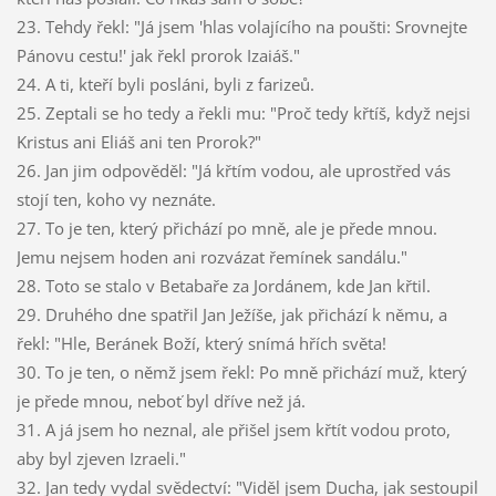
23. Tehdy řekl: "Já jsem 'hlas volajícího na poušti: Srovnejte
Pánovu cestu!' jak řekl prorok Izaiáš."
24. A ti, kteří byli posláni, byli z farizeů.
25. Zeptali se ho tedy a řekli mu: "Proč tedy křtíš, když nejsi
Kristus ani Eliáš ani ten Prorok?"
26. Jan jim odpověděl: "Já křtím vodou, ale uprostřed vás
stojí ten, koho vy neznáte.
27. To je ten, který přichází po mně, ale je přede mnou.
Jemu nejsem hoden ani rozvázat řemínek sandálu."
28. Toto se stalo v Betabaře za Jordánem, kde Jan křtil.
29. Druhého dne spatřil Jan Ježíše, jak přichází k němu, a
řekl: "Hle, Beránek Boží, který snímá hřích světa!
30. To je ten, o němž jsem řekl: Po mně přichází muž, který
je přede mnou, neboť byl dříve než já.
31. A já jsem ho neznal, ale přišel jsem křtít vodou proto,
aby byl zjeven Izraeli."
32. Jan tedy vydal svědectví: "Viděl jsem Ducha, jak sestoupil