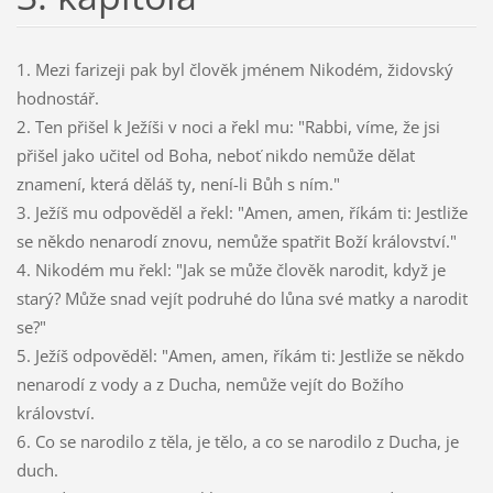
1. Mezi farizeji pak byl člověk jménem Nikodém, židovský
hodnostář.
2. Ten přišel k Ježíši v noci a řekl mu: "Rabbi, víme, že jsi
přišel jako učitel od Boha, neboť nikdo nemůže dělat
znamení, která děláš ty, není-li Bůh s ním."
3. Ježíš mu odpověděl a řekl: "Amen, amen, říkám ti: Jestliže
se někdo nenarodí znovu, nemůže spatřit Boží království."
4. Nikodém mu řekl: "Jak se může člověk narodit, když je
starý? Může snad vejít podruhé do lůna své matky a narodit
se?"
5. Ježíš odpověděl: "Amen, amen, říkám ti: Jestliže se někdo
nenarodí z vody a z Ducha, nemůže vejít do Božího
království.
6. Co se narodilo z těla, je tělo, a co se narodilo z Ducha, je
duch.