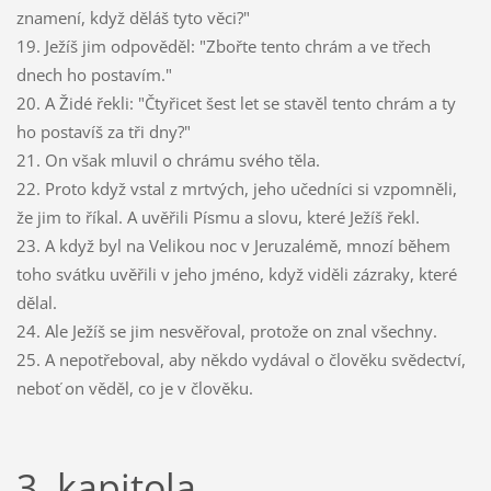
znamení, když děláš tyto věci?"
19. Ježíš jim odpověděl: "Zbořte tento chrám a ve třech
dnech ho postavím."
20. A Židé řekli: "Čtyřicet šest let se stavěl tento chrám a ty
ho postavíš za tři dny?"
21. On však mluvil o chrámu svého těla.
22. Proto když vstal z mrtvých, jeho učedníci si vzpomněli,
že jim to říkal. A uvěřili Písmu a slovu, které Ježíš řekl.
23. A když byl na Velikou noc v Jeruzalémě, mnozí během
toho svátku uvěřili v jeho jméno, když viděli zázraky, které
dělal.
24. Ale Ježíš se jim nesvěřoval, protože on znal všechny.
25. A nepotřeboval, aby někdo vydával o člověku svědectví,
neboť on věděl, co je v člověku.
3. kapitola