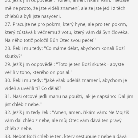
26. Ježíš jim odpověděl: "Amen, amen, říkám vám: Hledáte
mě ne proto, že jste viděli znamení, ale že jste jedli z těch
chlebů a byli jste nasyceni.
27. Pracujte ne pro pokrm, který hyne, ale pro ten pokrm,
který zůstává k věčnému životu, který vám dá Syn člověka.
Na něho totiž položil Bůh Otec svou pečeť."
28. Řekli mu tedy: "Co máme dělat, abychom konali Boží
skutky?"
29. Ježíš jim odpověděl: "Toto je ten Boží skutek - abyste
věřili v toho, kterého on poslal."
30. Řekli mu tedy: "Jaké však uděláš znamení, abychom je
viděli a uvěřili ti? Co děláš?
31. Naši otcové jedli manu na poušti, jak je napsáno: 'Dal jim
jíst chléb z nebe.'"
32. Ježíš jim tedy řekl: "Amen, amen, říkám vám: Ne Mojžíš
vám dal chléb z nebe, ale můj Otec vám dává ten pravý
chléb z nebe.
33. Neboť Boží chléb je ten, který sestupuje z nebe a dává