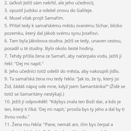
2. (ačkoli Ježíš sám nekřtil, ale jeho učedníci),
3. opustil Judsko a odešel znovu do Galileje.
4. Musel však projít Samařím.
5. Přišel tedy k samařskému městu zvanému Sichar, blízko
pozemku, který dal Jákob svému synu Josefovi.
6. Tam byla Jákobova studna. Ježíš se tedy, unaven cestou,
posadil u té studny. Bylo okolo šesté hodiny.
7. Tehdy přišla žena ze Samaří, aby načerpala vodu. Ježíš jí
řekl: "Dej mi napít."
8. Jeho učedníci totiž odešli do města, aby nakoupili jídlo.
9. Ta samařská žena mu tedy řekla: "Jak to, že ty, který jsi
Žid, žádáš nápoj ode mne, když jsem Samaritánka?" (Židé se
totiž se Samaritány nestýkají.)
10. Ježíš jí odpověděl: "Kdybys znala ten Boží dar, a kdo je
ten, který ti říká: 'Dej mi napít,' prosila bys ty jeho a dal by ti
živou vodu."
11. Žena mu řekla: "Pane, nemáš ani, čím bys čerpal a