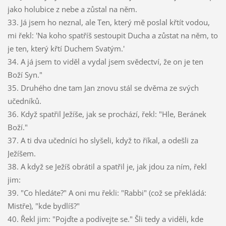
jako holubice z nebe a zůstal na něm.
33. Já jsem ho neznal, ale Ten, který mě poslal křtít vodou,
mi řekl: 'Na koho spatříš sestoupit Ducha a zůstat na něm, to
je ten, který křtí Duchem Svatým.'
34. A já jsem to viděl a vydal jsem svědectví, že on je ten
Boží Syn."
35. Druhého dne tam Jan znovu stál se dvěma ze svých
učedníků.
36. Když spatřil Ježíše, jak se prochází, řekl: "Hle, Beránek
Boží."
37. A ti dva učedníci ho slyšeli, když to říkal, a odešli za
Ježíšem.
38. A když se Ježíš obrátil a spatřil je, jak jdou za ním, řekl
jim:
39. "Co hledáte?" A oni mu řekli: "Rabbi" (což se překládá:
Mistře), "kde bydlíš?"
40. Řekl jim: "Pojďte a podívejte se." Šli tedy a viděli, kde