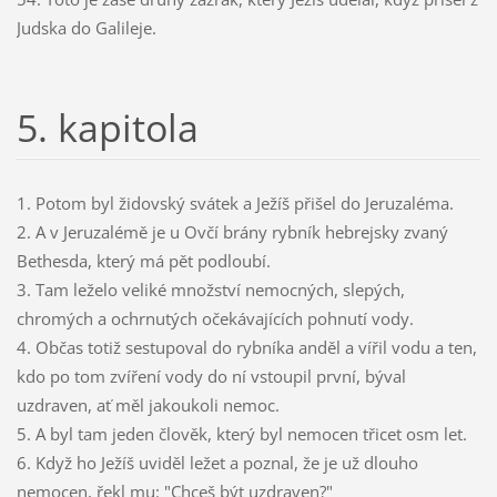
Judska do Galileje.
5. kapitola
1. Potom byl židovský svátek a Ježíš přišel do Jeruzaléma.
2. A v Jeruzalémě je u Ovčí brány rybník hebrejsky zvaný
Bethesda, který má pět podloubí.
3. Tam leželo veliké množství nemocných, slepých,
chromých a ochrnutých očekávajících pohnutí vody.
4. Občas totiž sestupoval do rybníka anděl a vířil vodu a ten,
kdo po tom zvíření vody do ní vstoupil první, býval
uzdraven, ať měl jakoukoli nemoc.
5. A byl tam jeden člověk, který byl nemocen třicet osm let.
6. Když ho Ježíš uviděl ležet a poznal, že je už dlouho
nemocen, řekl mu: "Chceš být uzdraven?"