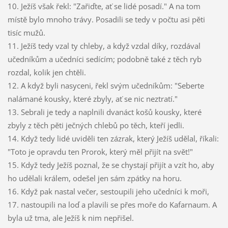
10. Ježíš však řekl: "Zařiďte, ať se lidé posadí." A na tom
místě bylo mnoho trávy. Posadili se tedy v počtu asi pěti
tisíc mužů.
11. Ježíš tedy vzal ty chleby, a když vzdal díky, rozdával
učedníkům a učedníci sedícím; podobně také z těch ryb
rozdal, kolik jen chtěli.
12. A když byli nasyceni, řekl svým učedníkům: "Seberte
nalámané kousky, které zbyly, ať se nic neztratí."
13. Sebrali je tedy a naplnili dvanáct košů kousky, které
zbyly z těch pěti ječných chlebů po těch, kteří jedli.
14. Když tedy lidé uviděli ten zázrak, který Ježíš udělal, říkali:
"Toto je opravdu ten Prorok, který měl přijít na svět!"
15. Když tedy Ježíš poznal, že se chystají přijít a vzít ho, aby
ho udělali králem, odešel jen sám zpátky na horu.
16. Když pak nastal večer, sestoupili jeho učedníci k moři,
17. nastoupili na loď a plavili se přes moře do Kafarnaum. A
byla už tma, ale Ježíš k nim nepřišel.