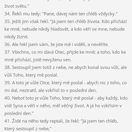
život světu."
34. Řekli mu tedy: "Pane, dávej nám ten chléb vždycky."
35. Ježíš jim však řekl: "Já jsem ten chléb života. Kdo přichází
ke mně, nebude nikdy hladovět, a kdo věří ve mne, nebude
nikdy žíznit.
36. Ale řekl jsem vám, že jste mě i viděli, a nevěříte.
37. Všechno, co mi dává Otec, přijde ke mně; a toho, kdo ke
mně přichází, jistě nevyženu ven.
38. Sestoupil jsem totiž z nebe, ne abych konal svou vůli, ale
vůli Toho, který mě poslal.
39. A toto je vůle Otce, který mě poslal - abych nic z toho, co
mi dal, neztratil, ale vzkřísil to v poslední den.
40. Neboť toto je vůle Toho, který mě poslal - aby každý, kdo
vidí Syna a věří v něho, měl věčný život. A já ho vzkřísím v
poslední den."
41. Židé na něho tedy reptali, že řekl: "Já jsem ten chléb,
který sestoupil z nebe,"