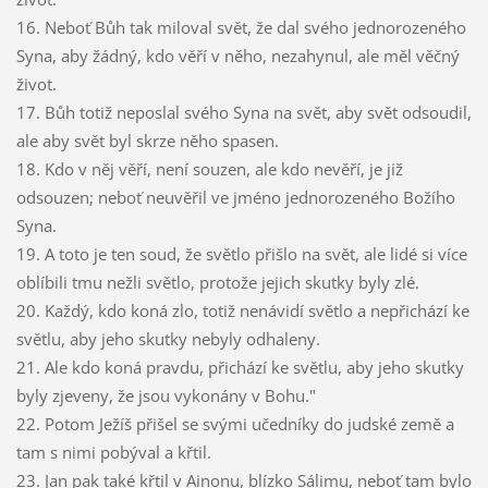
16. Neboť Bůh tak miloval svět, že dal svého jednorozeného
Syna, aby žádný, kdo věří v něho, nezahynul, ale měl věčný
život.
17. Bůh totiž neposlal svého Syna na svět, aby svět odsoudil,
ale aby svět byl skrze něho spasen.
18. Kdo v něj věří, není souzen, ale kdo nevěří, je již
odsouzen; neboť neuvěřil ve jméno jednorozeného Božího
Syna.
19. A toto je ten soud, že světlo přišlo na svět, ale lidé si více
oblíbili tmu nežli světlo, protože jejich skutky byly zlé.
20. Každý, kdo koná zlo, totiž nenávidí světlo a nepřichází ke
světlu, aby jeho skutky nebyly odhaleny.
21. Ale kdo koná pravdu, přichází ke světlu, aby jeho skutky
byly zjeveny, že jsou vykonány v Bohu."
22. Potom Ježíš přišel se svými učedníky do judské země a
tam s nimi pobýval a křtil.
23. Jan pak také křtil v Ainonu, blízko Sálimu, neboť tam bylo