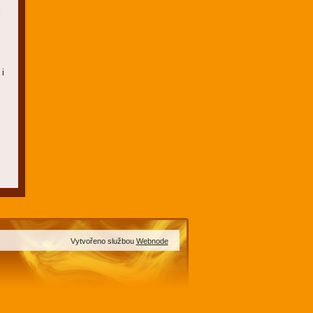
l
y
 i
Vytvořeno službou
Webnode