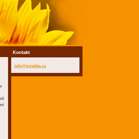
Kontakt
info@mys
tika.cz
 v
sli
ení