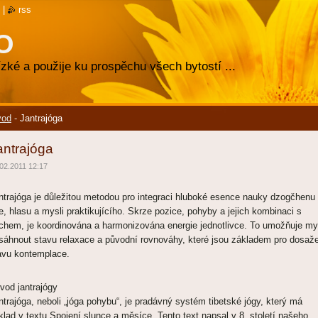
|
rss
O
zké a použije ku prospěchu všech bytostí ...
vod
-
Jantrajóga
antrajóga
02.2011 12:17
ntrajóga je důležitou metodou pro integraci hluboké esence nauky dzogčhenu
le, hlasu a mysli praktikujícího. Skrze pozice, pohyby a jejich kombinaci s
chem, je koordinována a harmonizována energie jednotlivce. To umožňuje my
sáhnout stavu relaxace a původní rovnováhy, které jsou základem pro dosaž
avu kontemplace.
vod jantrajógy
ntrajóga, neboli „jóga pohybu“, je pradávný systém tibetské jógy, který má
klad v textu Spojení slunce a měsíce. Tento text napsal v 8. století našeho