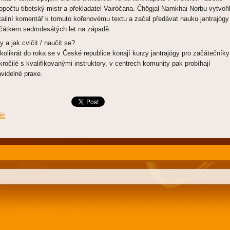
topočtu tibetský mistr a překladatel Vairóčana. Čhögjal Namkhai Norbu vytvoři
tailní komentář k tomuto kořenovému textu a začal předávat nauku jantrajóg
čátkem sedmdesátých let na západě.
y a jak cvičit / naučit se?
kolikrát do roka se v České republice konají kurzy jantrajógy pro začátečníky
kročilé s kvalifikovanými instruktory, v centrech komunity pak probíhají
avidelné praxe.
ět