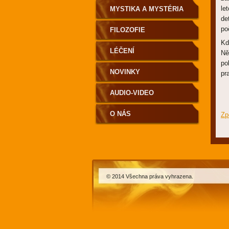
le
MYSTIKA A MYSTÉRIA
de
po
FILOZOFIE
Kd
LÉČENÍ
Ně
po
NOVINKY
pr
AUDIO-VIDEO
O NÁS
Zp
© 2014 Všechna práva vyhrazena.