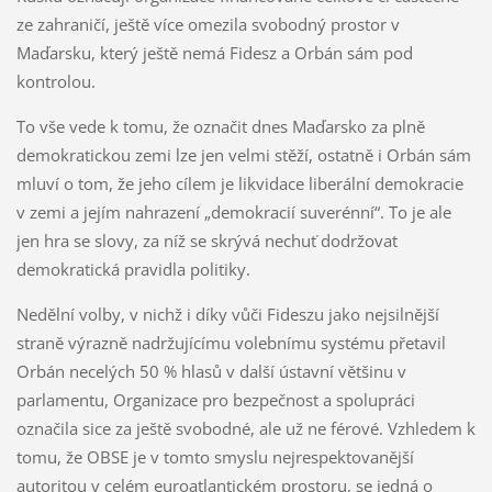
ze zahraničí, ještě více omezila svobodný prostor v
Maďarsku, který ještě nemá Fidesz a Orbán sám pod
kontrolou.
To vše vede k tomu, že označit dnes Maďarsko za plně
demokratickou zemi lze jen velmi stěží, ostatně i Orbán sám
mluví o tom, že jeho cílem je likvidace liberální demokracie
v zemi a jejím nahrazení „demokracií suverénní“. To je ale
jen hra se slovy, za níž se skrývá nechuť dodržovat
demokratická pravidla politiky.
Nedělní volby, v nichž i díky vůči Fideszu jako nejsilnější
straně výrazně nadržujícímu volebnímu systému přetavil
Orbán necelých 50 % hlasů v další ústavní většinu v
parlamentu, Organizace pro bezpečnost a spolupráci
označila sice za ještě svobodné, ale už ne férové. Vzhledem k
tomu, že OBSE je v tomto smyslu nejrespektovanější
autoritou v celém euroatlantickém prostoru, se jedná o