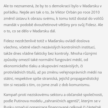
Ale to neznamená, že by to s demokracií bylo v Maďarsku v
pořádku. Nejde ani tak o to, že Viktor Orbán po roce 2010
změnil ústavu k obrazu svému, k tomu totiž dostal do voličů
mandát v podobě dvoutřetinové většiny pro svůj Fidesz. Ale
o to, co se dělo v Maďarsku dál.
Fidesz nezdrženlivě totiž v Maďarsku ovládl doslova
všechno, včetně všech nezávislých kontrolních institucí,
takže dnes vládne fakticky bez kontroly. Mnoha různými
způsoby omezil také normální fungování médií, od
ekonomického tlaku a skupování nezávislých, či
protivládních titulů, až po změnu veřejnoprávních médií na
státní, respektive spíše stranická, jejichž propagandistický
tón si nezadá s tím, co jsme znali z dob komunismu.
Kampaň proti neziskovému sektoru a občanské společnosti,
podle Putinova modelu „zahraničních agentů“, kterým se v
Rusku označují organizace financované celkově či částečně