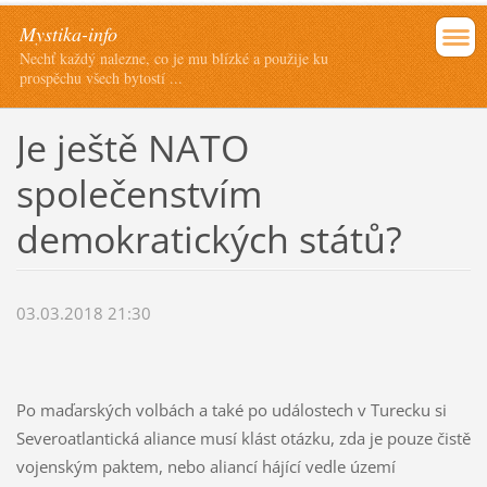
Mystika-info
Nechť každý nalezne, co je mu blízké a použije ku
prospěchu všech bytostí ...
Je ještě NATO
společenstvím
demokratických států?
03.03.2018 21:30
Po maďarských volbách a také po událostech v Turecku si
Severoatlantická aliance musí klást otázku, zda je pouze čistě
vojenským paktem, nebo aliancí hájící vedle území