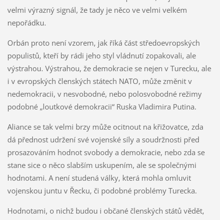
velmi výrazný signál, že tady je něco ve velmi velkém
nepořádku.
Orbán proto není vzorem, jak říká část středoevropských
populistů, kteří by rádi jeho styl vládnutí zopakovali, ale
výstrahou. Výstrahou, že demokracie se nejen v Turecku, ale
i v evropských členských státech NATO, může změnit v
nedemokracii, v nesvobodné, nebo polosvobodné režimy
podobné „loutkové demokracii“ Ruska Vladimira Putina.
Aliance se tak velmi brzy může ocitnout na křižovatce, zda
dá přednost udržení své vojenské síly a soudržnosti před
prosazováním hodnot svobody a demokracie, nebo zda se
stane sice o něco slabším uskupením, ale se společnými
hodnotami. A není studená války, která mohla omluvit
vojenskou juntu v Řecku, či podobné problémy Turecka.
Hodnotami, o nichž budou i občané členských států vědět,