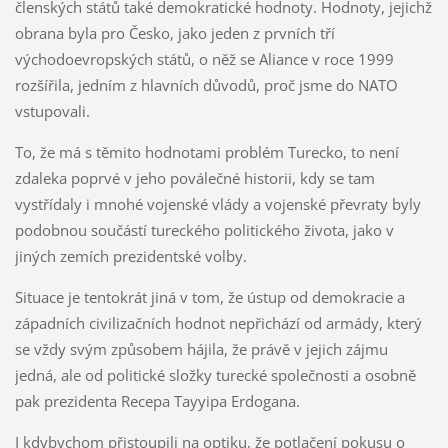
členských států také demokratické hodnoty. Hodnoty, jejichž
obrana byla pro Česko, jako jeden z prvních tří
východoevropských států, o něž se Aliance v roce 1999
rozšířila, jedním z hlavních důvodů, proč jsme do NATO
vstupovali.
To, že má s těmito hodnotami problém Turecko, to není
zdaleka poprvé v jeho poválečné historii, kdy se tam
vystřídaly i mnohé vojenské vlády a vojenské převraty byly
podobnou součástí tureckého politického života, jako v
jiných zemích prezidentské volby.
Situace je tentokrát jiná v tom, že ústup od demokracie a
západních civilizačních hodnot nepřichází od armády, který
se vždy svým způsobem hájila, že právě v jejich zájmu
jedná, ale od politické složky turecké společnosti a osobně
pak prezidenta Recepa Tayyipa Erdogana.
I kdybychom přistoupili na optiku, že potlačení pokusu o