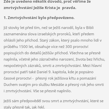
Zde je uvedeno několik důvodů, proč věříme že
zmrtvýchvstání Ježíše Krista je pravda.
1. Zmrtvýchvstání bylo předpovězeno.
Již stovky let před tím, než se Ježíš narodil, byla v Bibli
zaznamenána slova izraelských proroků, kteří předem
ohlásili Jeho příchod. Starý zákon, který psalo mnoho lidí v
průběhu 1500 let, obsahuje více než 300 proroctví
popisujících do detailů Ježíšův příchod. Všechna se přesně
naplnila, včetně jeho zázračného narození, života bez hříchu,
nespočetných zázraků, smrti a zmrtvýchvstání. Mezi hlavní
proroctví patří také Daniel 9. kapitola, kde je popsáno
časové proroctví - přesný rok Ježíšova křtu a pomazání
Duchem svatým pro službu Mesiáše a přesný rok Jeho smrti
i zmrtvýchvstání. Vše se přesně naplnilo.
Ježíš sám předpověděl svou smrt a zmrtvýchvstání, které se
staly přesně tak, jak řekl.