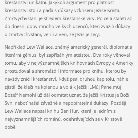
křesťanství unikátní. Jakýkoli argument pro platnost
křesťanství stojí a padá s důkazy vzkříšení Ježíše Krista.
Zmrtvýchvstání je středem křesťanské víry. Po celá staletí až
do dnešní doby mnoho velkých učenců, kteří zvážili důkazy
o zmrtvýchvstání, věřili a věří, že Ježíš je živý.
Například Lew Wallace, známý americký generál, diplomat a
literární génius, byl zapřísáhlým ateistou. Dva roky věnoval
tomu, aby v nejvýznamnějších knihovnách Evropy a Ameriky
prostudoval a shromáždil informace pro knihu, kterou by
navždy zničil křesťanství. Když psal druhou kapitolu, náhle
zjistil, že klečí na kolenou a volá k Ježíši: „Můj Pane,můj
Bože!“ Nemohl už dál odmítat uznat, že Ježíš Kristus je Boží
Syn, neboť našel závažné a nepopiratelné důkazy. Později
Lew Wallace napsal knihu Ben Hur, která je jedním z
nejvýznamnějších románů, odehrávajících se v Kristově
době.