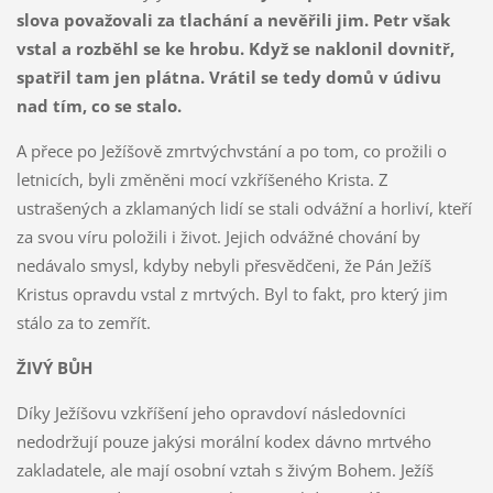
slova považovali za tlachání a nevěřili jim. Petr však
vstal a rozběhl se ke hrobu. Když se naklonil dovnitř,
spatřil tam jen plátna. Vrátil se tedy domů v údivu
nad tím, co se stalo.
A přece po Ježíšově zmrtvýchvstání a po tom, co prožili o
letnicích, byli změněni mocí vzkříšeného Krista. Z
ustrašených a zklamaných lidí se stali odvážní a horliví, kteří
za svou víru položili i život. Jejich odvážné chování by
nedávalo smysl, kdyby nebyli přesvědčeni, že Pán Ježíš
Kristus opravdu vstal z mrtvých. Byl to fakt, pro který jim
stálo za to zemřít.
ŽIVÝ BŮH
Díky Ježíšovu vzkříšení jeho opravdoví následovníci
nedodržují pouze jakýsi morální kodex dávno mrtvého
zakladatele, ale mají osobní vztah s živým Bohem. Ježíš