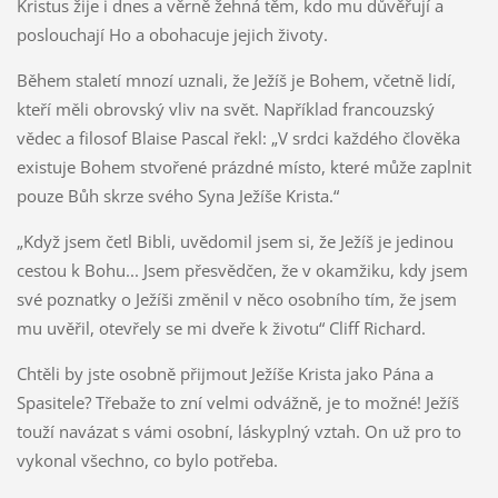
Kristus žije i dnes a věrně žehná těm, kdo mu důvěřují a
poslouchají Ho a obohacuje jejich životy.
Během staletí mnozí uznali, že Ježíš je Bohem, včetně lidí,
kteří měli obrovský vliv na svět. Například francouzský
vědec a filosof Blaise Pascal řekl: „V srdci každého člověka
existuje Bohem stvořené prázdné místo, které může zaplnit
pouze Bůh skrze svého Syna Ježíše Krista.“
„Když jsem četl Bibli, uvědomil jsem si, že Ježíš je jedinou
cestou k Bohu... Jsem přesvědčen, že v okamžiku, kdy jsem
své poznatky o Ježíši změnil v něco osobního tím, že jsem
mu uvěřil, otevřely se mi dveře k životu“ Cliff Richard.
Chtěli by jste osobně přijmout Ježíše Krista jako Pána a
Spasitele? Třebaže to zní velmi odvážně, je to možné! Ježíš
touží navázat s vámi osobní, láskyplný vztah. On už pro to
vykonal všechno, co bylo potřeba.