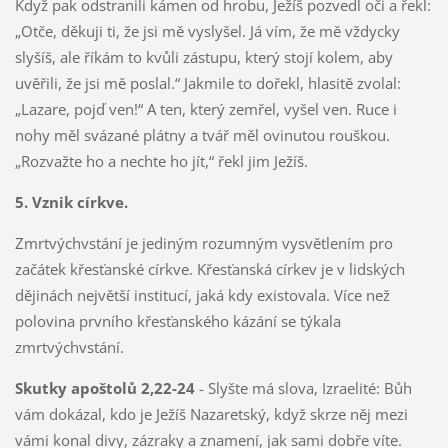
Když pak odstranili kámen od hrobu, Ježíš pozvedl oči a řekl:
„Otče, děkuji ti, že jsi mě vyslyšel. Já vím, že mě vždycky
slyšíš, ale říkám to kvůli zástupu, který stojí kolem, aby
uvěřili, že jsi mě poslal.“ Jakmile to dořekl, hlasitě zvolal:
„Lazare, pojď ven!“ A ten, který zemřel, vyšel ven. Ruce i
nohy měl svázané plátny a tvář měl ovinutou rouškou.
„Rozvažte ho a nechte ho jít,“ řekl jim Ježíš.
5. Vznik církve.
Zmrtvýchvstání je jediným rozumným vysvětlením pro
začátek křesťanské církve. Křesťanská církev je v lidských
dějinách největší institucí, jaká kdy existovala. Více než
polovina prvního křesťanského kázání se týkala
zmrtvýchvstání.
Skutky apoštolů 2,22-24
- Slyšte má slova, Izraelité: Bůh
vám dokázal, kdo je Ježíš Nazaretský, když skrze něj mezi
vámi konal divy, zázraky a znamení, jak sami dobře víte.