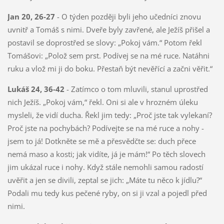
Jan 20, 26-27
- O týden později byli jeho učedníci znovu
uvnitř a Tomáš s nimi. Dveře byly zavřené, ale Ježíš přišel a
postavil se doprostřed se slovy: „Pokoj vám.“ Potom řekl
Tomášovi: „Polož sem prst. Podívej se na mé ruce. Natáhni
ruku a vlož mi ji do boku. Přestaň být nevěřící a začni věřit.“
Lukáš 24, 36-42
- Zatímco o tom mluvili, stanul uprostřed
nich Ježíš. „Pokoj vám,“ řekl. Oni si ale v hrozném úleku
mysleli, že vidí ducha. Řekl jim tedy: „Proč jste tak vylekaní?
Proč jste na pochybách? Podívejte se na mé ruce a nohy -
jsem to já! Dotkněte se mě a přesvědčte se: duch přece
nemá maso a kosti; jak vidíte, já je mám!“ Po těch slovech
jim ukázal ruce i nohy. Když stále nemohli samou radostí
uvěřit a jen se divili, zeptal se jich: „Máte tu něco k jídlu?“
Podali mu tedy kus pečené ryby, on si ji vzal a pojedl před
nimi.