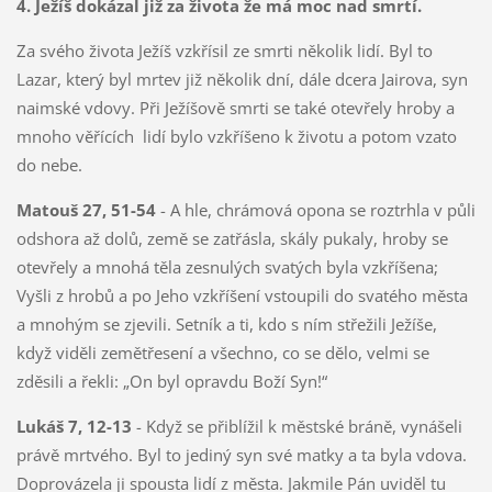
4. Ježíš dokázal již za života že má moc nad smrtí.
Za svého života Ježíš vzkřísil ze smrti několik lidí. Byl to
Lazar, který byl mrtev již několik dní, dále dcera Jairova, syn
naimské vdovy. Při Ježíšově smrti se také otevřely hroby a
mnoho věřících lidí bylo vzkříšeno k životu a potom vzato
do nebe.
Matouš 27, 51-54
- A hle, chrámová opona se roztrhla v půli
odshora až dolů, země se zatřásla, skály pukaly, hroby se
otevřely a mnohá těla zesnulých svatých byla vzkříšena;
Vyšli z hrobů a po Jeho vzkříšení vstoupili do svatého města
a mnohým se zjevili. Setník a ti, kdo s ním střežili Ježíše,
když viděli zemětřesení a všechno, co se dělo, velmi se
zděsili a řekli: „On byl opravdu Boží Syn!“
Lukáš 7, 12-13
- Když se přiblížil k městské bráně, vynášeli
právě mrtvého. Byl to jediný syn své matky a ta byla vdova.
Doprovázela ji spousta lidí z města. Jakmile Pán uviděl tu