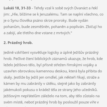
Lukáš 18, 31-33
- Tehdy vzal k sobě svých Dvanáct a řekl
jim: „Hle, blížíme se k Jeruzalému. Tam se naplní všechno, co
je o Synu člověka psáno skrze proroky. Bude vydán
pohanům, bude zesměšněn, pohaněn a popliván. Zbičují ho
a zabijí, ale třetího dne vstane z mrtvých.“
2. Prázdný hrob.
Jedině vzkříšení vysvětluje logicky a úplně Ježíšův prázdný
hrob. Pečlivé čtení biblických záznamů ukazuje, že hrob, kde
leželo Ježíšovo tělo, byl přísně střežen římskými vojáky a
uzavřen obrovskou kamennou deskou, která byla přibita do
skály. Jestliže by Ježíš jen omdlel, jak někteří říkají, stráže a
kámen by mu zabránily v útěku, stejně jako by zabránily
jakémukoli pokusu o krádež těla ze strany Jeho učedníků.
Ježíšovým nepřátelům záleželo na tom, aby tělo zůstalo na
svém místě, neboť prázdný hrob by posloužil pouze víře v