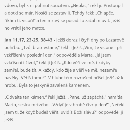
vdovu, byl k ní pohnut soucitem. „Neplač,“ řekl jí. Přistoupil
a dotkl se már. Nosiči se zastavili. Tehdy řekl: „Chlapče,
říkám ti, vstaň!“ a ten mrtvý se posadil a začal mluvit. Ježíš
ho vrátil jeho matce.
Jan 11,17, 23-25, 38-43
- Ježíš dorazil čtyři dny po Lazarově
pohřbu. „Tvůj bratr vstane,“ řekl jí Ježíš.„Vím, že vstane - při
vzkříšení v poslední den,“ odpověděla Marta. „Já jsem
vzkříšení i život,“ řekl jí Ježíš. „Kdo věří ve mě, i kdyby
zemřel, bude žít. A každý, kdo žije a věří ve mě, nezemře
navěky. Věříš tomu?“ V hlubokém rozrušení přišel Ježíš až k
hrobu. Byla to jeskyně zavalená kamenem.
„Odvalte ten kámen,“ řekl Ježíš. „Pane, už zapáchá,“ namítla
Marta, sestra mrtvého. „Vždyť je v hrobě čtvrtý den!“ „Neřekl
jsem ti, že když budeš věřit, uvidíš Boží slávu?“ odpověděl jí
Ježíš.