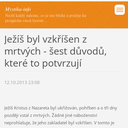
Mystika-info
Nechť každý nalezne, co je mu blízké a použije ku
prospěchu všech bytostí ...
Ježíš byl vzkříšen z
mrtvých - šest důvodů,
které to potvrzují
12.10.2013 23:08
Ježíš Kristus z Nazareta byl ukřižován, pohřben a o tři dny
později vstal z mrtvých. Žádné jiné náboženství
neprohlašuje, že jeho zakladatel byl vzkříšen. V tomto je