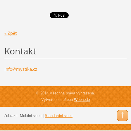
« Zpět
Kontakt
info@mys
tika.cz
© 2014 Všechna práva vyhrazena.
Vytvořeno službou
Webnode
Zobrazit:
Mobilní verzi
|
Standardní verzi