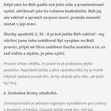
Když vám ho Bůh podle své jisté vůle a prozřetelnosti
vydal, ukřižovali jste ho rukama bezbožníků. Bůh jej
ale vzkřísil a zprostil utrpení smrti, protože nemohl
zůstat v její moci.
Skutky apoštolů 2, 32 - A právě Ježíše Bůh vzkřísil - my
všichni jsme toho svědkové! Byl vyvýšen na Boží
pravici, přijal od Otce zaslíbení Ducha svatého a to, co
teď vidíte a slyšíte, je jeho vylití.
Prvotní církev věděla, že právě to je podstatou jejího
poselství. Nepřátelé Ježíše a jeho následovníků by je mohli
kdykoli zastavit prostě tím, že by ukázali Jeho tělo, ale Ježíš
byl živý.
6. Změněné životy učedníků.
Zmrtvýchvstání je jediným logickým vysvětlením pro změny
v životech učedníků. Opustili Ježíše před tím, než byl