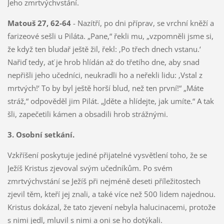
Jeho zmrtvýchvstání.
Matouš 27, 62-64
- Nazítří, po dni příprav, se vrchní kněží a
farizeové sešli u Piláta. „Pane,“ řekli mu, „vzpomněli jsme si,
že když ten bludař ještě žil, řekl: ‚Po třech dnech vstanu.‘
Nařiď tedy, ať je hrob hlídán až do třetího dne, aby snad
nepřišli jeho učedníci, neukradli ho a neřekli lidu: ‚Vstal z
mrtvých!‘ To by byl ještě horší blud, než ten první!“ „Máte
stráž,“ odpověděl jim Pilát. „Jděte a hlídejte, jak umíte.“ A tak
šli, zapečetili kámen a obsadili hrob strážnými.
3. Osobní setkání.
Vzkříšení poskytuje jediné přijatelné vysvětlení toho, že se
Ježíš Kristus zjevoval svým učedníkům. Po svém
zmrtvýchvstání se Ježíš při nejméně deseti příležitostech
zjevil těm, kteří jej znali, a také více než 500 lidem najednou.
Kristus dokázal, že tato zjevení nebyla halucinacemi, protože
s nimi jedl, mluvil s nimi a oni se ho dotýkali.