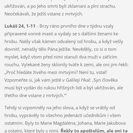
ukřižován, a po Jeho smrti byli zklamaní a plní strachu.
Neočekávali, že Ježíš vstane z mrtvých.
Lukáš 24, 1-11
- Brzy ráno prvního dne v týdnu vzaly
připravené vonné masti a vydaly se s dalšími ženami ke
hrobu. Našly však kámen odvalený od hrobu, a když vešly
dovnitř, nenašly tělo Pána Ježíše. Nevěděly, co si o tom
myslet, když vtom před nimi stanuli dva muži v zářícím
rouchu. Vylekané ženy sklonily tváře k zemi, ale oni jim řekli:
„Proč hledáte živého mezi mrtvými? Není tu, vstal!
Vzpomeňte si, jak vám ještě v Galileji říkal: ‚Syn člověka
musí být vydán do rukou hříšných lidí a být ukřižován, ale
třetího dne vstane z mrtvých.‘“
Tehdy si vzpomněly na jeho slova, a když se vrátily od
hrobu, vyprávěly to všechno jedenácti učedníkům i všem
ostatním. Byly to Marie Magdaléna, Johana, Marie Jakubova
a ostatní, které byly s nimi.
Řekly to apoštolům, ale oni ta