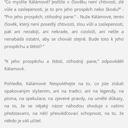
”Co myslíte Kálámové? Jestliže v člověku není chtivosti, zlé
vůle a zaslepenosti, je to pro jeho prospěch nebo škodu?” -
”Pro jeho prospěch, ctihodný pane.” - Nuže Kálámové, tento
člověk, který není posedlý chtivostí, zlou vůlí a zaslepeností,
pak ani nezabíjí, ani nekrade, ani cizoloží, ani nelže a
nenabádá ostatní, aby se chovali stejně. Bude toto k jeho
prospěchu a štěstí? ”
”K jeho prospěchu a štěstí, ctihodný pane,” odpověděli
Kálamové.
Pohleďte, Kálámové: Nespoléhejte na to, co jste získali
opakovaným slyšením, ani na tradici, ani na legendy, na
písma, na spekulace, na zjevené pravdy, na umělé důkazy,
na to, že se nějaký názor náhodou shoduje s vašimi
představami, na něčí přesvědčovací schopnost, na to, že
někdo je váš učitel.