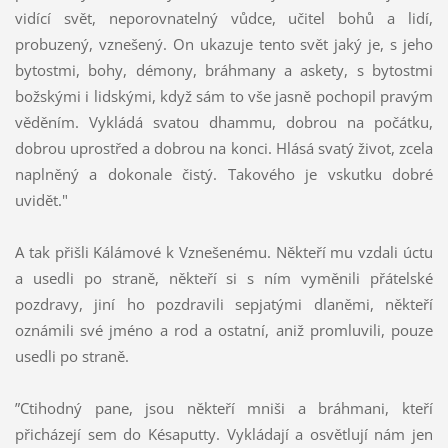
vidící svět, neporovnatelný vůdce, učitel bohů a lidí,
probuzený, vznešený. On ukazuje tento svět jaký je, s jeho
bytostmi, bohy, démony, bráhmany a askety, s bytostmi
božskými i lidskými, když sám to vše jasně pochopil pravým
věděním. Vykládá svatou dhammu, dobrou na počátku,
dobrou uprostřed a dobrou na konci. Hlásá svatý život, zcela
naplněný a dokonale čistý. Takového je vskutku dobré
uvidět."
A tak přišli Kálámové k Vznešenému. Někteří mu vzdali úctu
a usedli po straně, někteří si s ním vyměnili přátelské
pozdravy, jiní ho pozdravili sepjatými dlaněmi, někteří
oznámili své jméno a rod a ostatní, aniž promluvili, pouze
usedli po straně.
”Ctihodný pane, jsou někteří mniši a bráhmani, kteří
přicházejí sem do Késaputty. Vykládají a osvětlují nám jen