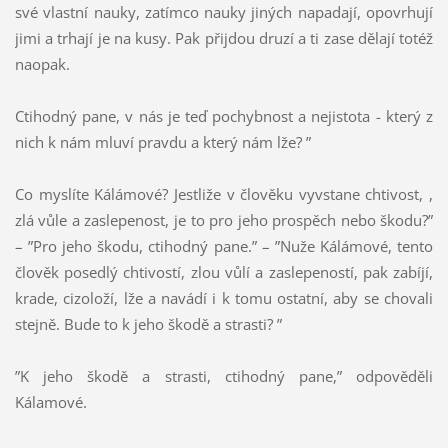
své vlastní nauky, zatímco nauky jiných napadají, opovrhují
jimi a trhají je na kusy. Pak přijdou druzí a ti zase dělají totéž
naopak.
Ctihodný pane, v nás je teď pochybnost a nejistota - který z
nich k nám mluví pravdu a který nám lže? ”
Co myslíte Kálámové? Jestliže v člověku vyvstane chtivost, ,
zlá vůle a zaslepenost, je to pro jeho prospěch nebo škodu?”
– ”Pro jeho škodu, ctihodný pane.” – ”Nuže Kálámové, tento
člověk posedlý chtivostí, zlou vůlí a zaslepeností, pak zabíjí,
krade, cizoloží, lže a navádí i k tomu ostatní, aby se chovali
stejně. Bude to k jeho škodě a strasti? ”
”K jeho škodě a strasti, ctihodný pane,” odpověděli
Kálamové.