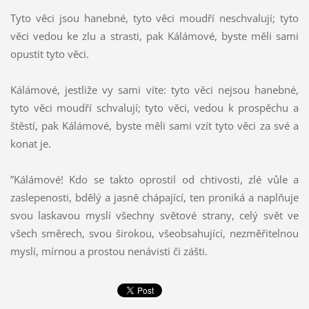
Tyto věci jsou hanebné, tyto věci moudří neschvalují; tyto
věci vedou ke zlu a strasti, pak Kálámové, byste měli sami
opustit tyto věci.
Kálámové, jestliže vy sami víte: tyto věci nejsou hanebné,
tyto věci moudří schvalují; tyto věci, vedou k prospěchu a
štěstí, pak Kálámové, byste měli sami vzít tyto věci za své a
konat je.
”Kálámové! Kdo se takto oprostil od chtivosti, zlé vůle a
zaslepenosti, bdělý a jasně chápající, ten proniká a naplňuje
svou laskavou myslí všechny světové strany, celý svět ve
všech směrech, svou širokou, všeobsahující, nezměřitelnou
myslí, mírnou a prostou nenávisti či zášti.