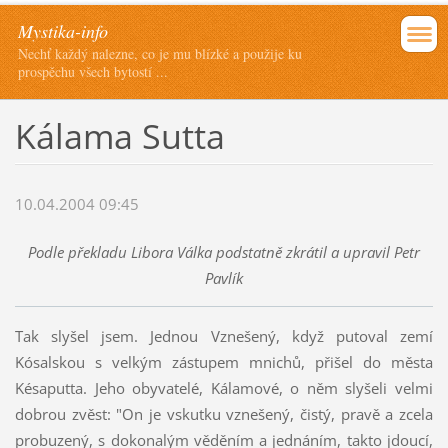
Mystika-info
Nechť každý nalezne, co je mu blízké a použije ku
prospěchu všech bytostí ...
Kálama Sutta
10.04.2004 09:45
Podle překladu Libora Válka podstatně zkrátil a upravil Petr
Pavlík
Tak slyšel jsem. Jednou Vznešený, když putoval zemí
Kósalskou s velkým zástupem mnichů, přišel do města
Késaputta. Jeho obyvatelé, Kálamové, o něm slyšeli velmi
dobrou zvěst: "On je vskutku vznešený, čistý, pravě a zcela
probuzený, s dokonalým věděním a jednáním, takto jdoucí,