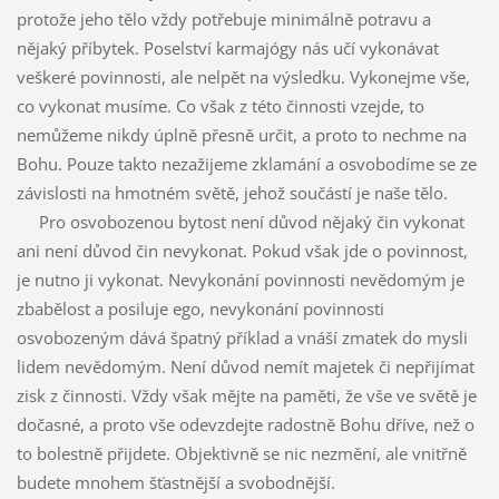
protože jeho tělo vždy potřebuje minimálně potravu a
nějaký příbytek. Poselství karmajógy nás učí vykonávat
veškeré povinnosti, ale nelpět na výsledku. Vykonejme vše,
co vykonat musíme. Co však z této činnosti vzejde, to
nemůžeme nikdy úplně přesně určit, a proto to nechme na
Bohu. Pouze takto nezažijeme zklamání a osvobodíme se ze
závislosti na hmotném světě, jehož součástí je naše tělo.
Pro osvobozenou bytost není důvod nějaký čin vykonat
ani není důvod čin nevykonat. Pokud však jde o povinnost,
je nutno ji vykonat. Nevykonání povinnosti nevědomým je
zbabělost a posiluje ego, nevykonání povinnosti
osvobozeným dává špatný příklad a vnáší zmatek do mysli
lidem nevědomým. Není důvod nemít majetek či nepřijímat
zisk z činnosti. Vždy však mějte na paměti, že vše ve světě je
dočasné, a proto vše odevzdejte radostně Bohu dříve, než o
to bolestně přijdete. Objektivně se nic nezmění, ale vnitřně
budete mnohem šťastnější a svobodnější.