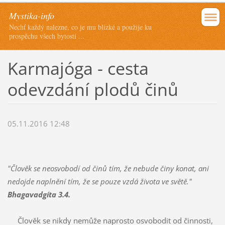
Mystika-info
Nechť každý nalezne, co je mu blízké a použije ku
prospěchu všech bytostí ...
Karmajóga - cesta
odevzdání plodů činů
05.11.2016 12:48
"Člověk se neosvobodí od činů tím, že nebude činy konat, ani
nedojde naplnění tím, že se pouze vzdá života ve světě."
Bhagavadgíta 3.4.
Člověk se nikdy nemůže naprosto osvobodit od činnosti,