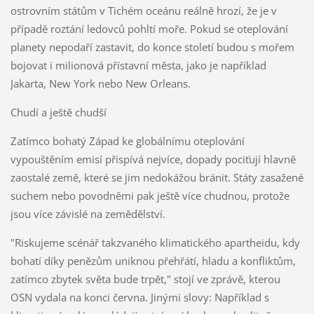
ostrovním státům v Tichém oceánu reálně hrozí, že je v
případě roztání ledovců pohltí moře. Pokud se oteplování
planety nepodaří zastavit, do konce století budou s mořem
bojovat i milionová přístavní města, jako je například
Jakarta, New York nebo New Orleans.
Chudí a ještě chudší
Zatímco bohatý Západ ke globálnímu oteplování
vypouštěním emisí přispívá nejvíce, dopady pociťují hlavně
zaostalé země, které se jim nedokážou bránit. Státy zasažené
suchem nebo povodněmi pak ještě více chudnou, protože
jsou více závislé na zemědělství.
"Riskujeme scénář takzvaného klimatického apartheidu, kdy
bohatí díky penězům uniknou přehřátí, hladu a konfliktům,
zatímco zbytek světa bude trpět," stojí ve zprávě, kterou
OSN vydala na konci června. Jinými slovy: Například s