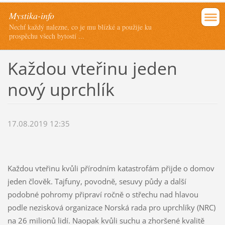
Mystika-info
Nechť každý nalezne, co je mu blízké a použije ku
prospěchu všech bytostí ...
Každou vteřinu jeden
nový uprchlík
17.08.2019 12:35
Každou vteřinu kvůli přírodním katastrofám přijde o domov
jeden člověk. Tajfuny, povodně, sesuvy půdy a další
podobné pohromy připraví ročně o střechu nad hlavou
podle nezisková organizace Norská rada pro uprchlíky (NRC)
na 26 milionů lidí. Naopak kvůli suchu a zhoršené kvalitě