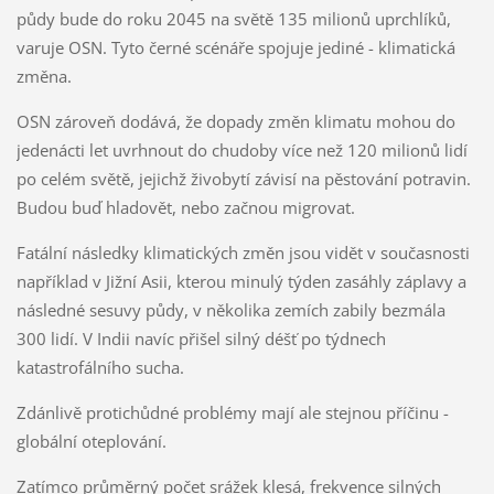
půdy bude do roku 2045 na světě 135 milionů uprchlíků,
varuje OSN. Tyto černé scénáře spojuje jediné - klimatická
změna.
OSN zároveň dodává, že dopady změn klimatu mohou do
jedenácti let uvrhnout do chudoby více než 120 milionů lidí
po celém světě, jejichž živobytí závisí na pěstování potravin.
Budou buď hladovět, nebo začnou migrovat.
Fatální následky klimatických změn jsou vidět v současnosti
například v Jižní Asii, kterou minulý týden zasáhly záplavy a
následné sesuvy půdy, v několika zemích zabily bezmála
300 lidí. V Indii navíc přišel silný déšť po týdnech
katastrofálního sucha.
Zdánlivě protichůdné problémy mají ale stejnou příčinu -
globální oteplování.
Zatímco průměrný počet srážek klesá, frekvence silných