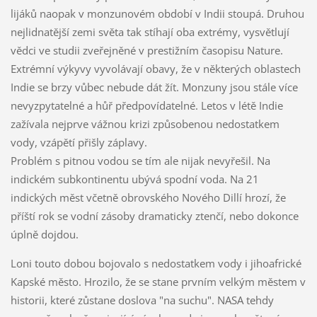
lijáků naopak v monzunovém období v Indii stoupá. Druhou
nejlidnatější zemi světa tak stíhají oba extrémy, vysvětlují
vědci ve studii zveřejněné v prestižním časopisu Nature.
Extrémní výkyvy vyvolávají obavy, že v některých oblastech
Indie se brzy vůbec nebude dát žít. Monzuny jsou stále více
nevyzpytatelné a hůř předpovídatelné. Letos v létě Indie
zažívala nejprve vážnou krizi způsobenou nedostatkem
vody, vzápětí přišly záplavy.
Problém s pitnou vodou se tím ale nijak nevyřešil. Na
indickém subkontinentu ubývá spodní voda. Na 21
indických měst včetně obrovského Nového Dillí hrozí, že
příští rok se vodní zásoby dramaticky ztenčí, nebo dokonce
úplně dojdou.
Loni touto dobou bojovalo s nedostatkem vody i jihoafrické
Kapské město. Hrozilo, že se stane prvním velkým městem v
historii, které zůstane doslova "na suchu". NASA tehdy