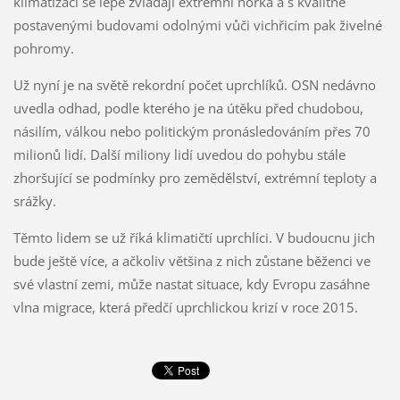
klimatizací se lépe zvládají extrémní horka a s kvalitně
postavenými budovami odolnými vůči vichřicím pak živelné
pohromy.
Už nyní je na světě rekordní počet uprchlíků. OSN nedávno
uvedla odhad, podle kterého je na útěku před chudobou,
násilím, válkou nebo politickým pronásledováním přes 70
milionů lidí. Další miliony lidí uvedou do pohybu stále
zhoršující se podmínky pro zemědělství, extrémní teploty a
srážky.
Těmto lidem se už říká klimatičtí uprchlíci. V budoucnu jich
bude ještě více, a ačkoliv většina z nich zůstane běženci ve
své vlastní zemi, může nastat situace, kdy Evropu zasáhne
vlna migrace, která předčí uprchlickou krizí v roce 2015.