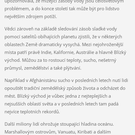
upozorňovala, že mizející zásoby vody jsou celosvětovým
problémem, a do konce století tak může být pro lidstvo
největším zdrojem potíží.
Vědci zároveň na základě sledování zásob sladké vody
pomocí satelitů obíhajících planetu zjistili, že v některých
oblastech Země dramaticky vysychá. Mezi nejohroženější
místa patří právě Indie, Kalifornie, Austrálie a hlavně Blízký
východ. Můžou za to rostoucí teploty, sucho, nešetrný
průmysl, zemědělství a také plýtvání.
Například v Afghánistánu sucho v posledních letech nutí lidi
opouštět tradiční zemědělský způsob života a odcházet do
měst. Blízký východ je vůbec jedna z nejteplejších a
nejsušších oblastí světa a v posledních letech tam padá
nejvíce teplotních rekordů.
Další miliony lidí ohrožuje stoupající hladina oceánu.
Marshallovým ostrovům, Vanuatu, Kiribati a dalším