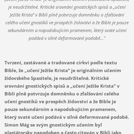
je neudržitelné. Kritické srovnání gnostických spisů a „učení
Ježíše Krista“ v Bibli plně potvrzuje domněnku o zfalšování
celého učení gnostiků ve prospěch židovství a že Bible je pouze
sekundárním a napodobujícím pramenem, který svaté učení
podává v silně deformované podobě...
"
Tvrzení, zastávané a tradované církví podle textu
Bible, že „učení Ježíše Krista“ je originálním učením
židovského Spasitele, je neudržitelné. Kritické
srovnání gnostických spisů a „učení Ježíše Krista“ v
Bibli plně potvrzuje domněnku o zfalšování celého
učení gnostiků ve prospěch židovství a že Bible je
pouze sekundárním a napodobujícím pramenem,
který svaté učení podává v silně deformované podobě.
Simon Mág se svým gnostickým učením byl
plagiátorsky napodoben a často citován v Bibli jako