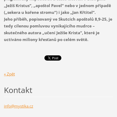
„Ježíš Kristus“, „apoštol Pavel“ nebo v jednom případě
(„sekera u kořene stromu“) i jako „Jan Křtitel“.
Jeho příběh, popisovaný ve Skutcích apoštolů 8,9-25, je
tedy cílenou pomluvou vynikajícího mudrce –
skutečného autora „učení Ježíše Krista“, které je
uctíváno miliony křesťanů po celém světě.
« Zpět
Kontakt
info@mys
tika.cz