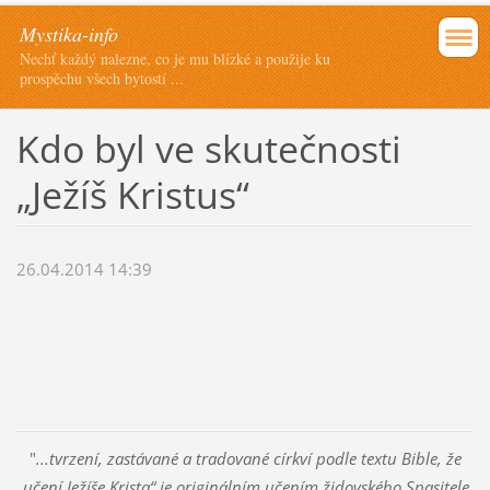
Mystika-info
Nechť každý nalezne, co je mu blízké a použije ku
prospěchu všech bytostí ...
Kdo byl ve skutečnosti
„Ježíš Kristus“
26.04.2014 14:39
"
...tvrzení, zastávané a tradované církví podle textu Bible, že
„učení Ježíše Krista“ je originálním učením židovského Spasitele,