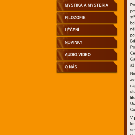
Pod
MYSTIKA A MYSTÉRIA
po
st
FILOZOFIE
bo
ně
LÉČENÍ
po
Br
NOVINKY
Po
Ce
AUDIO-VIDEO
Ga
až
O NÁS
Ne
ze
ná
st
li
Uc
Co
V 
km
se