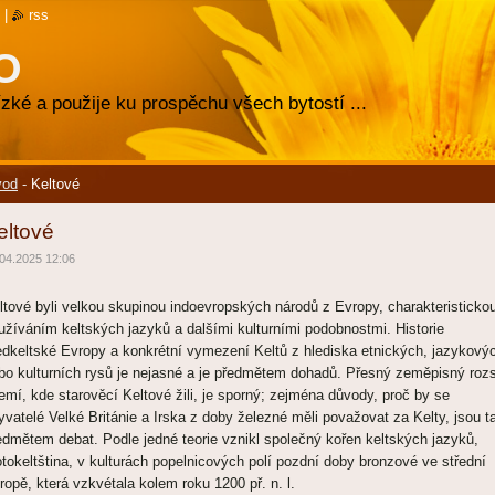
|
rss
O
zké a použije ku prospěchu všech bytostí ...
vod
-
Keltové
eltové
04.2025 12:06
ltové byli velkou skupinou indoevropských národů z Evropy, charakteristicko
užíváním keltských jazyků a dalšími kulturními podobnostmi. Historie
edkeltské Evropy a konkrétní vymezení Keltů z hlediska etnických, jazykový
bo kulturních rysů je nejasné a je předmětem dohadů. Přesný zeměpisný roz
emí, kde starověcí Keltové žili, je sporný; zejména důvody, proč by se
yvatelé Velké Británie a Irska z doby železné měli považovat za Kelty, jsou t
edmětem debat. Podle jedné teorie vznikl společný kořen keltských jazyků,
otokeltština, v kulturách popelnicových polí pozdní doby bronzové ve střední
ropě, která vzkvétala kolem roku 1200 př. n. l.