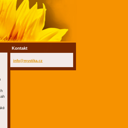
Kontakt
info@mys
tika.cz
u
ch
sah
aké