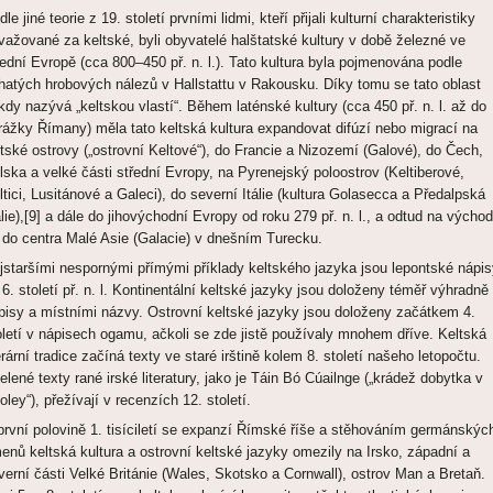
le jiné teorie z 19. století prvními lidmi, kteří přijali kulturní charakteristiky
važované za keltské, byli obyvatelé halštatské kultury v době železné ve
řední Evropě (cca 800–450 př. n. l.). Tato kultura byla pojmenována podle
hatých hrobových nálezů v Hallstattu v Rakousku. Díky tomu se tato oblast
kdy nazývá „keltskou vlastí“. Během laténské kultury (cca 450 př. n. l. až do
rážky Římany) měla tato keltská kultura expandovat difúzí nebo migrací na
itské ostrovy („ostrovní Keltové“), do Francie a Nizozemí (Galové), do Čech,
lska a velké části střední Evropy, na Pyrenejský poloostrov (Keltiberové,
ltici, Lusitánové a Galeci), do severní Itálie (kultura Golasecca a Předalpská
lie),[9] a dále do jihovýchodní Evropy od roku 279 př. n. l., a odtud na východ
 do centra Malé Asie (Galacie) v dnešním Turecku.
jstaršími nespornými přímými příklady keltského jazyka jsou lepontské nápis
 6. století př. n. l. Kontinentální keltské jazyky jsou doloženy téměř výhradně
pisy a místními názvy. Ostrovní keltské jazyky jsou doloženy začátkem 4.
oletí v nápisech ogamu, ačkoli se zde jistě používaly mnohem dříve. Keltská
terární tradice začíná texty ve staré irštině kolem 8. století našeho letopočtu.
elené texty rané irské literatury, jako je Táin Bó Cúailnge („krádež dobytka v
oley“), přežívají v recenzích 12. století.
první polovině 1. tisíciletí se expanzí Římské říše a stěhováním germánskýc
enů keltská kultura a ostrovní keltské jazyky omezily na Irsko, západní a
verní části Velké Británie (Wales, Skotsko a Cornwall), ostrov Man a Bretaň.