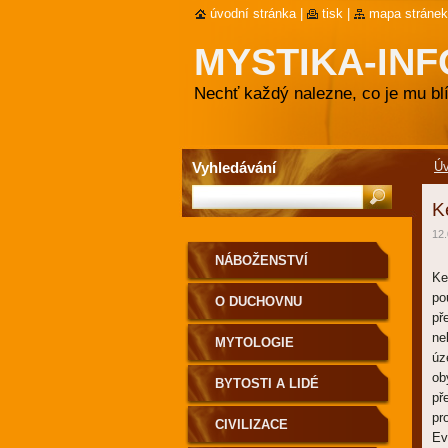
úvodní stránka
|
tisk
|
mapa stránek
MYSTIKA-INF
Nechť každý nalezne, co je mu blí
Vyhledávání
Ú
K
12.
NÁBOŽENSTVÍ
Ke
po
O DUCHOVNU
př
ne
MYTOLOGIE
úz
ob
BYTOSTI A LIDÉ
př
pr
CIVILIZACE
Ev