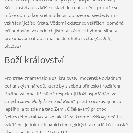
Křesťanství ale vzkříšení staví do centra dění, protože se
může opřít o konkrétní událost doloženou svědectvím –
vzkříšení Ježíše Krista. Vědomí existence vzkříšení pomáhá
při budování základních jistot a stává se hybnou silou v
překonávání útrap a marností tohoto světa. (Kaz.9:5,
Sk.2:32)
Boží království
Pro Izrael znamenalo Boží království mocenské ovládnutí
pohanských národů, které by s sebou přineslo i rozšíření
Božího zákona. Křesťané respektují Boží uspořádání ve
smyslu
„není vlády kromě od Boha“
, přesto očekávají něco
lepšího, a to zde na této Zemi. Očekávaný příchod
Nebeského království se tak stává, kromě Ježíšovy oběti a
vzkříšení, jedním z hlavních teologických základů křesťanské
ideologie. (Řím.13:1, Mat.6:10)