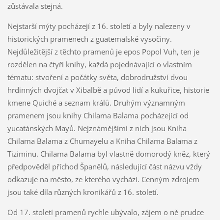
zůstávala stejná.
Nejstarší mýty pocházejí z 16. století a byly nalezeny v
historických pramenech z guatemalské vysočiny.
Nejdůležitější z těchto pramenů je epos Popol Vuh, ten je
rozdělen na čtyři knihy, každá pojednávající o vlastním
tématu: stvoření a počátky světa, dobrodružství dvou
hrdinných dvojčat v Xibalbě a původ lidí a kukuřice, historie
kmene Quiché a seznam králů. Druhým významným
pramenem jsou knihy Chilama Balama pocházející od
yucatánských Mayů. Nejznámějšími z nich jsou Kniha
Chilama Balama z Chumayelu a Kniha Chilama Balama z
Tiziminu. Chilama Balama byl vlastně domorodý kněz, který
předpověděl příchod Španělů, následující část názvu vždy
odkazuje na město, ze kterého vychází. Cenným zdrojem
jsou také díla různých kronikářů z 16. století.
Od 17. století pramenů rychle ubývalo, zájem o ně prudce