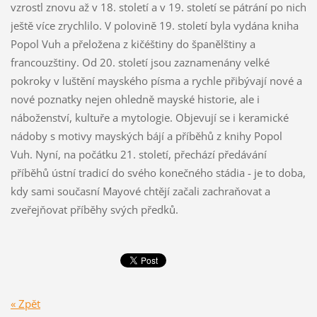
vzrostl znovu až v 18. století a v 19. století se pátrání po nich
ještě více zrychlilo. V polovině 19. století byla vydána kniha
Popol Vuh a přeložena z kičéštiny do španělštiny a
francouzštiny. Od 20. století jsou zaznamenány velké
pokroky v luštění mayského písma a rychle přibývají nové a
nové poznatky nejen ohledně mayské historie, ale i
náboženství, kultuře a mytologie. Objevují se i keramické
nádoby s motivy mayských bájí a příběhů z knihy Popol
Vuh. Nyní, na počátku 21. století, přechází předávání
příběhů ústní tradicí do svého konečného stádia - je to doba,
kdy sami současní Mayové chtějí začali zachraňovat a
zveřejňovat příběhy svých předků.
« Zpět