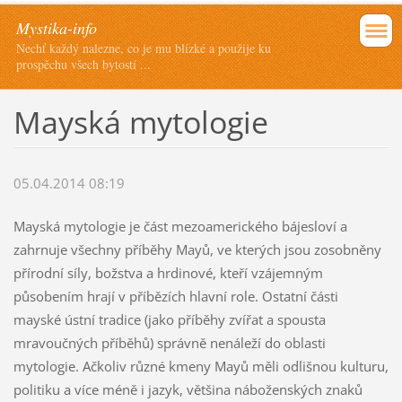
Mystika-info
Nechť každý nalezne, co je mu blízké a použije ku
prospěchu všech bytostí ...
Mayská mytologie
05.04.2014 08:19
Mayská mytologie je část mezoamerického bájesloví a
zahrnuje všechny příběhy Mayů, ve kterých jsou zosobněny
přírodní síly, božstva a hrdinové, kteří vzájemným
působením hrají v příbězích hlavní role. Ostatní části
mayské ústní tradice (jako příběhy zvířat a spousta
mravoučných příběhů) správně nenáleží do oblasti
mytologie. Ačkoliv různé kmeny Mayů měli odlišnou kulturu,
politiku a více méně i jazyk, většina náboženských znaků