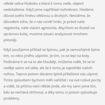
někde velice hluboko a která k tomu vede, objevit
nedokážeme. Když jsme například rozhněvaní, hledáme
důvod svého hněvu většinou u druhých. Nevidíme, že
důvodem toho, že v nás vznikl hněv, je právě naše
negativita, naše vlastní agresivita. Abychom se dostali na
správnou kolej, musíme situaci analyzovat mnohem
přesněji.
Když použijeme příklad se špínou, pak je samozřejmě špína
tím, co něco jiného ušpinilo. Je tím, co se lepí na boty.
Podíváme-li se na to ale hlouběji, můžeme vidět, že se to
neděje samo od sebe, ale že k tomu je zapotřebí našich
nohou. Teprve potom dáváme špíně příležitost nás ušpinit.
Tímto způsobem bychom měli nahlížet i na své rušivé pocity
a vidět, že příčina není někde jinde, ale my sami jsme tím,
kdo se nechává strhnout, a díky tomu si potom způsobuje
problémy.