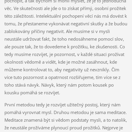
pochopit, a tak bychom si mohli myslet, že je to jednoduchá
věc. Ve skutečnosti ale jde o to získat přímý, osobní prožitek
této záležitosti. Intelektuální pochopení věcí nás má dovést k
tomu, že přestaneme vykonávat negativní skutky a že budou
zablokovány příčiny negativit. Ale musíme si v mysli
neustále udržovat fakt, že toho nedosáhneme pomocí slov,
ale pouze tak, že to dovedeme k prožitku, ke zkušenosti. Co
tedy musíme rozvíjet, je pozornost, v každé situaci prožívat
okolnosti vědomě a vidět, kde je možné zasáhnout, kde
můžeme kontrolovat to, aby negativity už nevznikly. Čím
více tuto pozornost a opatrnost rozšiřujeme, tím více se z
toho stává návyk. Návyk, který nám potom kousek po
kousku pomáhá se rozvíjet.
První metodou tedy je rozvíjet užitečný postoj, který nám
pomáhá vyrovnat mysl. Druhou metodou je sama meditace.
Meditace znamená být si vědom podstaty mysli, a to natolik,
že neustále prožíváme plynoucí proud prožitků. Nejprve je