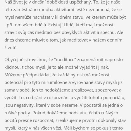
Náš život je v dnešní době dosti uspěchaný. To, že je naše
tělo zaměstnáno mnoha aktivitami ještě neznamená, že se
mysl nemůže nacházet v klidném stavu, ve kterém může být
i při tom všem bdělá. Existují i lidé, kteří mají možnost
strávit svůj čas meditací bez obvyklých aktivit a spěchu. Ale
dnes chceme mluvit o tom, jak meditovat v našem denním
životě.
Obyčejně si myslíme, že "meditace" znamená mít naprosto
klidnou, tichou mysl. Je to ale možné vyjádřit i jinak.
Můžeme předpokládat, že každá bytost má možnost,
potenciál pro tyto mírumilovné a vyrovnané stavy mysli již
sama v sobě. Jen to nedokážeme zrealizovat, zpozorovat a
využít. To, co brání v rozpoznání a využití tohoto potenciálu,
jsou negativity, které v sobě neseme. V podstatě se jedná o
rušivé pocity. Pokud dokážeme podstatu těchto rušivých
pocitů přesně rozpoznat, zrealizujeme prvotní dokonalý stav
mysli, který v nás všech vězí. Měli bychom se pokusit tento