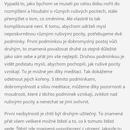
Vypadá to, jako bychom se museli po celou dobu nořit do
rozmýšlení a hloubání o různých rušivých pocitech, stále
přemýšlet o tom, co změníme. Ale vlastně to tak
komplikované není. K tomu, abychom udrželi mysl
neposkvrněnou různými rušivými pocity, potřebujeme dvě
podmínky. První podmínkou je dobromyslný postoj vůči
druhým, to znamená považovat druhé za stejně důležité
jako sám sebe a přát jim vše nejlepší. Druhou podmínkou je
vidět podstatu mysli, abychom pochopili, jak rušivé pocity
vznikají. To je možné jen díky meditaci. Tak dokážeme
odetnout jejich kořeny. S těmito podmínkami,
dobromyslností a silou meditace, můžeme díky pozornosti a
moudrosti, které z těchto podmínek vznikají, zvítězit nad
rušivými pocity a nenechat se jimi ovlivnit.
První nezbytností je chtít být druhým užitečný. To znamená
přát všem veškeré možné štěstí a to, co k tomuto štěstí
vede. Štěstí zde znamená vysvobození z utrpení. Jakmile tu