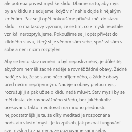
ale potřeba přivést mysl ke klidu. Dbáme na to, aby mysl
byla v klidu a sledujeme, když v ní náhle dojde k nějakým
změnám. Pak se ji opět pokoušíme přivést zpět do stavu
klidu. To má takový význam, že se tím, co v mysli neustále
vzniká, nerozptylujeme. Pokoušíme se ji opět přivést do
klidného stavu, který si je vědom sám sebe, spočívá sám v
sobě a není ničím rozptýlen.
Aby se tento stav neměnil a byl neposkvrněný, je důležité,
abychom neměli žádné naděje a rovněž žádné obavy. Žádné
naděje v to, že se stane něco příjemného, a žádné obavy
před něčím nepříjemným. Naděje a obavy pletou mysl,
rozrušují ji a pak už se o klidu nedá mluvit. Stav mysli by se
měl dostat do rovnovážného středu, bez jakéhokoliv
očekávání. Takto meditovat má mnoho předností:
nejpodstatnější je ta, že díky meditaci je rozpoznána
podstata vlastní mysli. Je to způsob, jak poznat fungování
své mysli a to znamená, že poznáváme sami sebe,