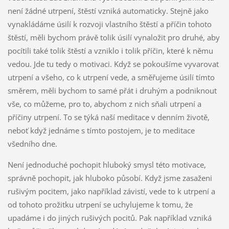
není žádné utrpení, štěstí vzniká automaticky. Stejně jako
vynakládáme úsilí k rozvoji vlastního štěstí a příčin tohoto
štěstí, měli bychom právě tolik úsilí vynaložit pro druhé, aby
pocítili také tolik štěstí a vzniklo i tolik příčin, které k němu
vedou. Jde tu tedy o motivaci. Když se pokoušíme vyvarovat
utrpení a všeho, co k utrpení vede, a směřujeme úsilí tímto
směrem, měli bychom to samé přát i druhým a podniknout
vše, co můžeme, pro to, abychom z nich sňali utrpení a
příčiny utrpení. To se týká naší meditace v denním životě,
neboť když jednáme s tímto postojem, je to meditace
všedního dne.
Není jednoduché pochopit hluboký smysl této motivace,
správně pochopit, jak hluboko působí. Když jsme zasaženi
rušivým pocitem, jako například závistí, vede to k utrpení a
od tohoto prožitku utrpení se uchylujeme k tomu, že
upadáme i do jiných rušivých pocitů. Pak například vzniká