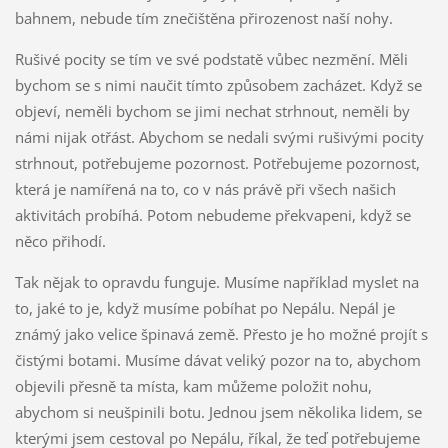
bahnem, nebude tím znečištěna přirozenost naší nohy.
Rušivé pocity se tím ve své podstatě vůbec nezmění. Měli
bychom se s nimi naučit tímto způsobem zacházet. Když se
objeví, neměli bychom se jimi nechat strhnout, neměli by
námi nijak otřást. Abychom se nedali svými rušivými pocity
strhnout, potřebujeme pozornost. Potřebujeme pozornost,
která je namířená na to, co v nás právě při všech našich
aktivitách probíhá. Potom nebudeme překvapeni, když se
něco přihodí.
Tak nějak to opravdu funguje. Musíme například myslet na
to, jaké to je, když musíme pobíhat po Nepálu. Nepál je
známý jako velice špinavá země. Přesto je ho možné projít s
čistými botami. Musíme dávat veliký pozor na to, abychom
objevili přesně ta místa, kam můžeme položit nohu,
abychom si neušpinili botu. Jednou jsem několika lidem, se
kterými jsem cestoval po Nepálu, říkal, že teď potřebujeme