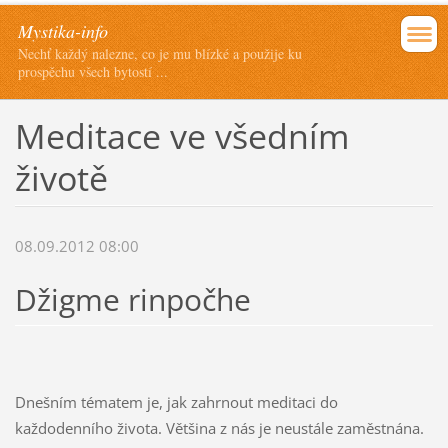
Mystika-info
Nechť každý nalezne, co je mu blízké a použije ku
prospěchu všech bytostí ...
Meditace ve všedním
životě
08.09.2012 08:00
Džigme rinpočhe
Dnešním tématem je, jak zahrnout meditaci do
každodenního života. Většina z nás je neustále zaměstnána.