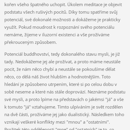
kořen všeho špatného uchopit. Úkolem meditace je objevit
podstatu všech rušivých pocitů. Díky tomu spatříme svůj
potenciál, své dokonalé možnosti a dokážeme je prakticky
využít. Pokud moudrost k rozpoznání svého potenciálu
nemáme, žijeme v iluzorní existenci a vše prožíváme
překrouceným způsobem.
Potenciál buddhovství, tedy dokonalého stavu mysli, je již
tady. Nedokážeme jej ale prožívat, a proto máme neustále
pocit, že nám něco chybí a neustále se pokoušíme dělat
něco, co dělá náš život hlubším a hodnotnějším. Toto
hledání je způsobeno utrpením, které si po celou dobu v
sobě neseme a které nás stále doprovází. Neznáme podstatu
své mysli, a proto lpíme na představách o jakémsi "já" a vše
k tomuto "já" vztahujeme. Tímto ulpíváním je svět rozdělen
na dvě části, prožíváme jej jako dualistický. Následkem toho
vznikají veškeré konflikty mezi "mnou" a "ostatními".
Prožitek této oddělenosti "mne" od "ostatních" je to, co