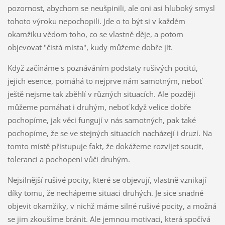
pozornost, abychom se neušpinili, ale oni asi hluboký smysl
tohoto výroku nepochopili. Jde o to být si v každém
okamžiku vědom toho, co se vlastně děje, a potom
objevovat "čistá místa", kudy můžeme dobře jít.
Když začínáme s poznáváním podstaty rušivých pocitů,
jejich esence, pomáhá to nejprve nám samotným, neboť
ještě nejsme tak zběhlí v různých situacích. Ale později
můžeme pomáhat i druhým, neboť když velice dobře
pochopíme, jak věci fungují v nás samotných, pak také
pochopíme, že se ve stejných situacích nacházejí i druzí. Na
tomto místě přistupuje fakt, že dokážeme rozvíjet soucit,
toleranci a pochopení vůči druhým.
Nejsilnější rušivé pocity, které se objevují, vlastně vznikají
díky tomu, že nechápeme situaci druhých. Je sice snadné
objevit okamžiky, v nichž máme silné rušivé pocity, a možná
se jim zkoušíme bránit. Ale jemnou motivaci, která spočívá