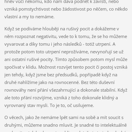
hněv vůči někomu, kdo nám dává podnět k závisti, nebo
vzniká pomstychtivost nebo žádostivost po něčem, co někdo
vlastní a my to nemáme.
Když se podíváme hlouběji na rušivý pocit a dokážeme v
něm rozpoznat negativitu, vede to k tomu, že se ho můžeme
vyvarovat a díky tomu i jeho následků - totiž utrpení. A
protože potom toto utrpení neprožíváme, nevynořují se už
ani ostatní rušivé pocity. Tímto způsobem potom mysl může
spočívat v klidu. Možnost rozvíjet tento pocit či postoj vzniká
jen tehdy, když jsme bez předsudků, popřípadě když na
druhé nahlížíme jako na rovnocenné. Bez této duševní
rovnováhy není přání všezahrnující a dokonale stabilní. Když
ale toto přání rozvíjíme, vzniká z toho dokonale klidný a
vyrovnaný stav mysli. To je to, oč usilujeme.
O věcech, jako že nemáme lpět sami na sobě a mít soucit s
druhými, můžeme snadno mluvit. Je snadné to intelektuálně