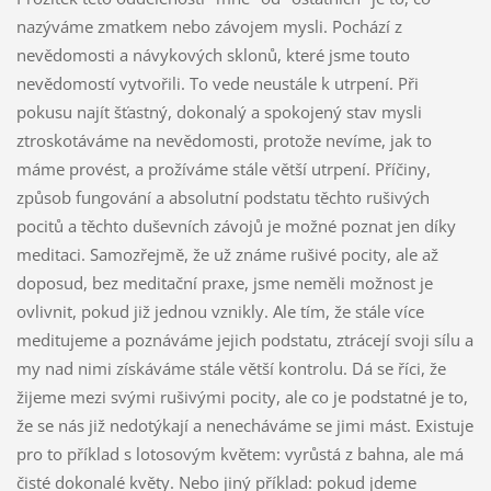
nazýváme zmatkem nebo závojem mysli. Pochází z
nevědomosti a návykových sklonů, které jsme touto
nevědomostí vytvořili. To vede neustále k utrpení. Při
pokusu najít šťastný, dokonalý a spokojený stav mysli
ztroskotáváme na nevědomosti, protože nevíme, jak to
máme provést, a prožíváme stále větší utrpení. Příčiny,
způsob fungování a absolutní podstatu těchto rušivých
pocitů a těchto duševních závojů je možné poznat jen díky
meditaci. Samozřejmě, že už známe rušivé pocity, ale až
doposud, bez meditační praxe, jsme neměli možnost je
ovlivnit, pokud již jednou vznikly. Ale tím, že stále více
meditujeme a poznáváme jejich podstatu, ztrácejí svoji sílu a
my nad nimi získáváme stále větší kontrolu. Dá se říci, že
žijeme mezi svými rušivými pocity, ale co je podstatné je to,
že se nás již nedotýkají a nenecháváme se jimi mást. Existuje
pro to příklad s lotosovým květem: vyrůstá z bahna, ale má
čisté dokonalé květy. Nebo jiný příklad: pokud jdeme