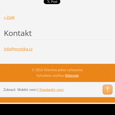
« Zpět
Kontakt
info@mys
tika.cz
© 2014 Všechna práva vyhrazena.
Vytvořeno službou
Webnode
Zobrazit:
Mobilní verzi
|
Standardní verzi