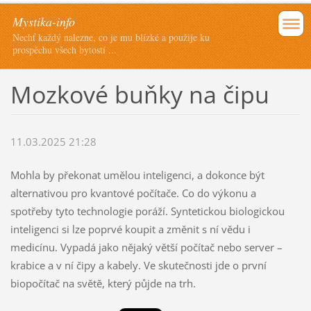
Mystika-info
Nechť každý nalezne, co je mu blízké a použije ku
prospěchu všech bytostí ...
Mozkové buňky na čipu
11.03.2025 21:28
Mohla by překonat umělou inteligenci, a dokonce být
alternativou pro kvantové počítače. Co do výkonu a
spotřeby tyto technologie poráží. Syntetickou biologickou
inteligenci si lze poprvé koupit a změnit s ní vědu i
medicínu. Vypadá jako nějaký větší počítač nebo server –
krabice a v ní čipy a kabely. Ve skutečnosti jde o první
biopočítač na světě, který půjde na trh.