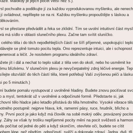
káže. Málokdy je jejich počet větší než 5.).
sl pochvalte a poděkujte jí za každou vyprodukovanou myšlenku, ale nenech
 jí ovládnout, nepřilepte se na ni. Každou myšlenku propouštějte s láskou a
děkováním.
sl se přestane předvádět a řeka se zklidní. Tím se uvolní intuitivní část mysl
erá má sídlo v oblasti slunečního plexu. Začne tam svítit sluníčko.
 celého těla i do těch nejodlehlejších částí se šíří příjemné, uspokojující teplo
dávejte se plně tomuto pocitu tepla. Ono reprezentuje intuici, ale i schopnost
generovat a léčit. Je nositelem programu ideálního zdraví.
žete jít i dál a nechat to teplo sálat z těla ven do okolí, nebo ho usměrnit ke
ému blízkému. V slunečním plexu je nevyčerpatelný zdroj léčivé energie. Tep
sílejte obzvlášť do těch částí těla, které potřebují Vaší zvýšenou péči a lásku
si po 5 minutách.)
ní budete pomalu vystupovat z uvolněné hladiny. Budete znovu pociťovat svo
lo a mysl, tentokrát už v uvolněné a odpočinuté formě. Představte si, jak
chovní tělo hladce jako letadlo přistává do těla hmotného. Vysoké vibrace těl
otného postupně: nejprve hlava, krk, ramenní pásy, ruce, hrudník, břicho a
hy. První pocit je jako když má člověk na sobě mokrý oděv, provázený pocit
hy. Záhy se však ty trošku nepříjemné pocity mění na pocit svěžesti a harmon
du počítat od jedné do pěti a když skončím, otevřete oči, budete se cítit
ohem lépe, než předtím, odpočinutí, svěží a dokonale zdraví. Jedna, dvě, tři