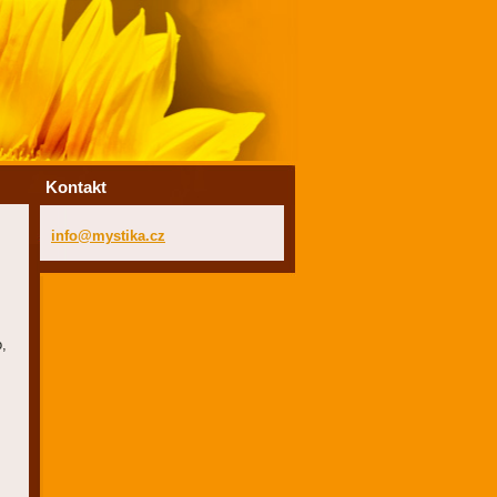
Kontakt
info@mys
tika.cz
o,