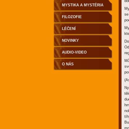
do
MYSTIKA A MYSTÉRIA
My
se
FILOZOFIE
po
My
LÉČENÍ
kt
NOVINKY
Do
Od
AUDIO-VIDEO
re
Mů
O NÁS
sv
po
(A
Ny
tě
du
hm
no
tí
Bu
mn