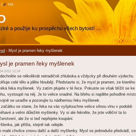
|
rss
O
zké a použije ku prospěchu všech bytostí ...
vod
-
Mysl je pramen řeky myšlenek
ysl je pramen řeky myšlenek
04.2011 12:34
dechněte se několikrát netradičně zhluboka a vždycky při dlouhém výdechu
olňuje celé tělo a jděte hlouběji. Představte si, že mysl je pramen, ze kterého
téká řeka myšlenek. Vy zatím plujete v té řece. Pokuste se však blížit se ke
ehu, vystoupit na něj. Je to velice snadné. Na břehu si najděte pohodlné míst
kojně se usaďte a pozorujte tu nádhernou řeku myšlenek.
 začátku se stane, že řeka na vás vyšplouchne velice silnou vlnu v podobě
léhavé a velmi důležité myšlenky. Vy si ale řekněte, že jste vděční ta to
čerstvení, ale že si teď nepřejete koupání.
šlenka, jak přišla, stejně tak odejde.
o malé chvilce znovu další a další myšlenky. Mysl se jednoduše předvádí, co