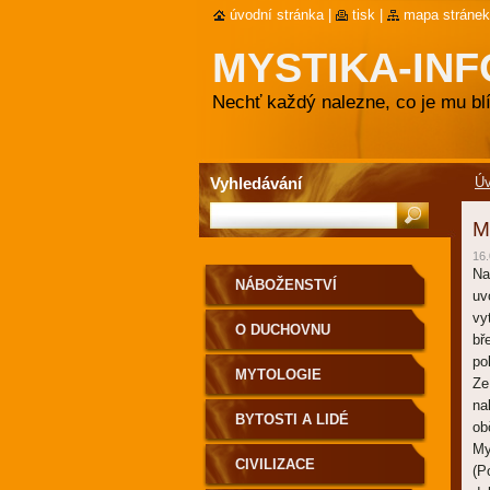
úvodní stránka
|
tisk
|
mapa stránek
MYSTIKA-INF
Nechť každý nalezne, co je mu blí
Vyhledávání
Ú
M
16.
Na
NÁBOŽENSTVÍ
uv
vy
O DUCHOVNU
bř
po
MYTOLOGIE
Ze
na
BYTOSTI A LIDÉ
ob
My
CIVILIZACE
(P