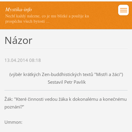
Mystika-info
Nechť každý nalezne, co je mu blízké a použije ku
prospěchu všech bytostí ...
Názor
13.04.2014 08:18
(výběr krátkých Zen-buddhistických textů "Mistři a žáci")
Sestavil Petr Pavlík
Žák: "Které činnosti vedou žáka k dokonalému a konečnému
poznání?"
Ummon: