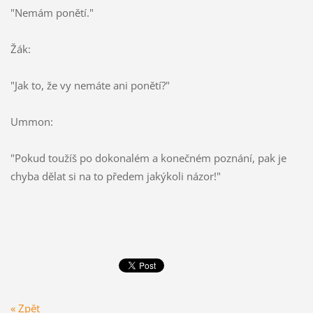
"Nemám ponětí."
Žák:
"Jak to, že vy nemáte ani ponětí?"
Ummon:
"Pokud toužíš po dokonalém a konečném poznání, pak je
chyba dělat si na to předem jakýkoli názor!"
« Zpět