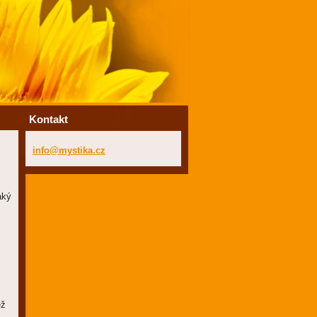
Kontakt
info@mys
tika.cz
aký
ež