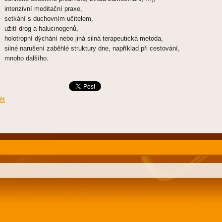
intenzivní meditační praxe,
setkání s duchovním učitelem,
užití drog a halucinogenů,
holotropní dýchání nebo jiná silná terapeutická metoda,
silné narušení zaběhlé struktury dne, například při cestování,
mnoho dalšího.
ět