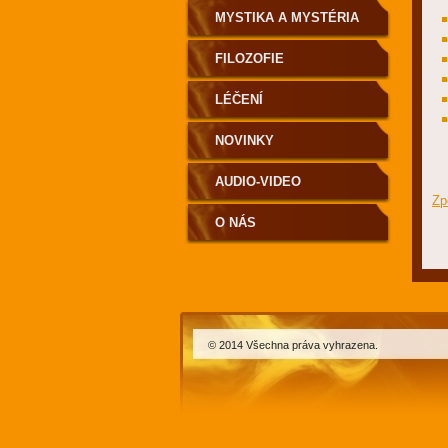
MYSTIKA A MYSTÉRIA
FILOZOFIE
LÉČENÍ
NOVINKY
AUDIO-VIDEO
Zp
O NÁS
© 2014 Všechna práva vyhrazena.