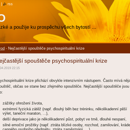
|
rss
O
zké a použije ku prospěchu všech bytostí ...
vod
-
Nejčastější spouštěče psychospirituální krize
ejčastější spouštěče psychospirituální krize
04.2019 22:15
ychospirituální krize přichází obvykle intenzivním nástupem. Často mívá něj
ouštěč, občas se stane bez zřejmého spouštěče. Nejčastější spouštěče jsou
o:
zážitky ohrožení života,
extrémní fyzická zátěž (např. dlouhý běh bez tréninku, několikadenní pěší
výlet, taneční maraton, ...),
delší deprivace jako je několikadenní půst, pobyt ve tmě, dlouhé nespaní,
silné emoční prožitky (např. ztráta blízké osoby, rozchod, zamilování, krád
cenného osobního předmětu, ztráta zaměstnání, ...),