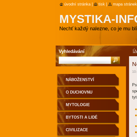
úvodní stránka
|
tisk
|
mapa stránek
MYSTIKA-INF
Nechť každý nalezne, co je mu blí
Vyhledávání
Ú
N
10.
NÁBOŽENSTVÍ
Ps
sp
O DUCHOVNU
tyt
MYTOLOGIE
BYTOSTI A LIDÉ
CIVILIZACE