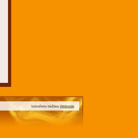
Vytvořeno službou
Webnode