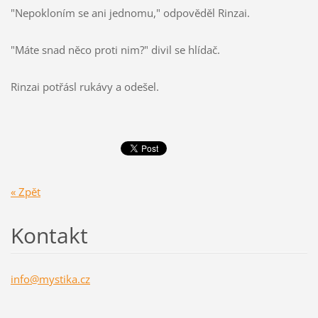
"Nepokloním se ani jednomu," odpověděl Rinzai.
"Máte snad něco proti nim?" divil se hlídač.
Rinzai potřásl rukávy a odešel.
« Zpět
Kontakt
info@mys
tika.cz