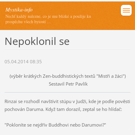
Mystika-info
Nechť každý nalezne, co je mu blízké a použije ku
prospěchu všech bytostí ...
Nepoklonil se
05.04.2014 08:35
(výběr krátkých Zen-buddhistických textů "Mistři a žáci")
Sestavil Petr Pavlík
Rinzai se rozhodl navštívit stúpu v Judži, kde je podle pověsti
pochován Daruma. Když tam dorazil, zeptal se ho hlídač:
"Pokloníte se nejdřív Buddhovi nebo Darumovi?"